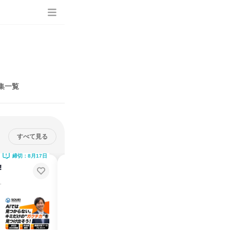
集一覧
すべて見る
締切：8月17日
締切：8月21日
!
8/22(土)等身大の自分を見つける!
就活対策講座|企画職
による就活対策講座
自己分析＆ガクチカが見つかる！総合教育企業による就活対策講座
説明会・イベント
仕事体験
神奈川県
2026年8月
1日