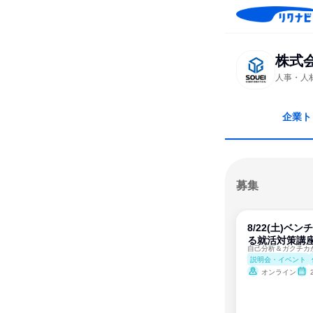
株式
人事・人
企業ト
募集
8/22(土)ベ
る就活対策講座
説明会・イベント
オンライン