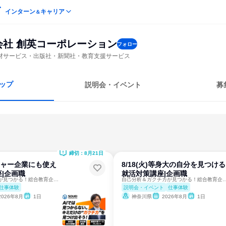
インターン
キャリア
＆
会社 創英コーポレーション
フォロー
材サービス・出版社・新聞社・教育支援サービス
ップ
説明会・イベント
募
締切：8月21日
ンチャー企業にも使え
8/18(火)等身大の自分を見つける
|企画職
就活対策講座|企画職
自己分析＆ガクチカが見つかる！総合教育企業による就活対策講座
自己分析＆ガクチカが見つかる！総合教育企業
仕事体験
説明会・イベント
仕事体験
2026年8月
1日
神奈川県
2026年8月
1日