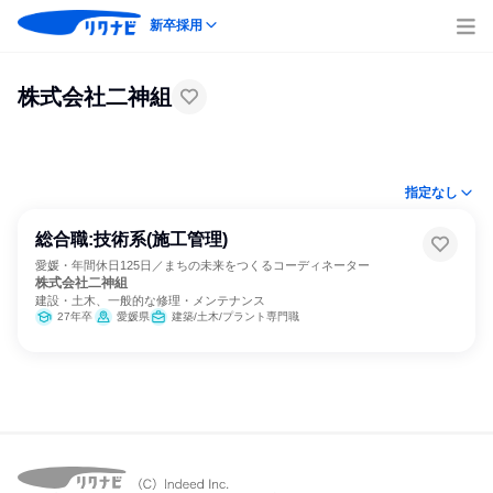
新卒採用
株式会社二神組
指定なし
総合職:技術系(施工管理)
愛媛・年間休日125日／まちの未来をつくるコーディネーター
株式会社二神組
建設・土木、一般的な修理・メンテナンス
27年卒
愛媛県
建築/土木/プラント専門職