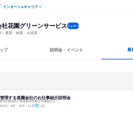
インターン
キャリア
＆
会社花園グリーンサービス
フォロー
木・農業・林業・水産業
募
ップ
説明会・イベント
を管理する造園会社のお仕事紹介説明会
費用全額負担の資格取得対象は50種類以上！
6年8月・9月・10月・11月
1日