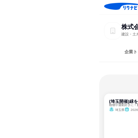
株式
建設・土
企業ト
(埼玉開催)緑
植物や運動好きに！
埼玉県
202