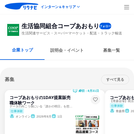
インターン
キャリア
＆
生活協同組合コープあおもり
フォロー
生活関連サービス・スーパーマーケット・配送・トラック輸送
企業トップ
説明会・イベント
募集一覧
募集
すべて見る
締切：8月31日
コープあおもりの1DAY提案販売
コープあおも
職体験ワーク
仕事体験
データの向こう側にいる「誰かの明日」を想像してみませんか？
仕事体験
青森県
2
オンライン
2026年8月
1日