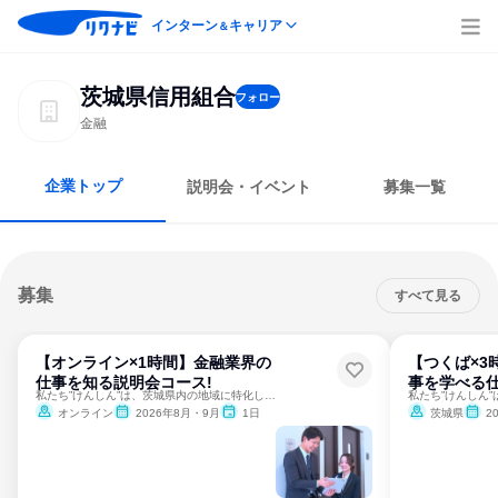
インターン
キャリア
＆
茨城県信用組合
フォロー
金融
企業トップ
説明会・イベント
募集一覧
募集
すべて見る
【オンライン×1時間】金融業界の
【つくば×3
仕事を知る説明会コース!
事を学べる仕
私たち”けんしん”は、茨城県内の地域に特化した金融機関です！
オンライン
2026年8月・9月
1日
茨城県
2