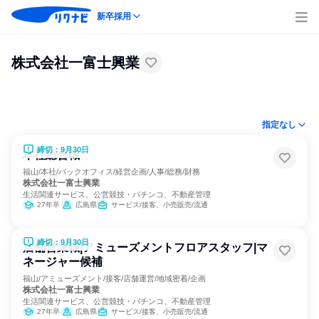
新卒採用
株式会社一富士興業
指定なし
締切：9月30日
本社総合職
福山/本社/バックオフィス/経営企画/人事/総務/財務
株式会社一富士興業
生活関連サービス、公営競技・パチンコ、不動産管理
27年卒
広島県
サービス/接客、小売販売/流通
締切：9月30日
店舗営業職|アミューズメントフロアスタッフ|マ
ネージャー候補
福山/アミューズメント/接客/店舗運営/地域密着/企画
株式会社一富士興業
生活関連サービス、公営競技・パチンコ、不動産管理
27年卒
広島県
サービス/接客、小売販売/流通