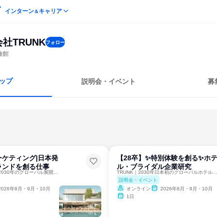
インターン
キャリア
＆
社TRUNK
フォロー
旅館
ップ
説明会・イベント
募
ケティング|日本発
【28卒】✨特別体験を創る✨ホ
ランドを創る仕事
ル・ブライダル企業研究
ホテルを「経営」｜2030年のグローバル展開を担う旗振り役へ
TRUNK｜2030年日本初のグローバルホテルブラ
説明会・イベント
2026年8月・9月・10月
オンライン
2026年8月・9月・10月
1日