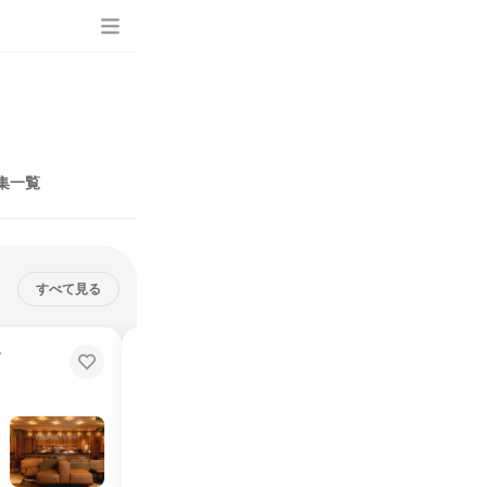
集一覧
すべて見る
テ
ホテル|マニュアルないおもてな
し!個性が最高のサービスになる
ンドへ
「いいことを、かっこよく」届ける企画で新たな社会貢献に繋がる
説明会・イベント
オンライン
2026年8月・9月・10月
1日