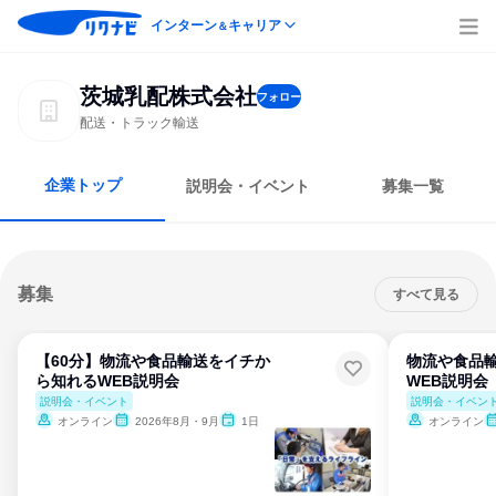
インターン
キャリア
＆
茨城乳配株式会社
フォロー
配送・トラック輸送
企業トップ
説明会・イベント
募集一覧
募集
すべて見る
【60分】物流や食品輸送をイチか
物流や食品
ら知れるWEB説明会
WEB説明会
説明会・イベント
説明会・イベン
オンライン
2026年8月・9月
1日
オンライン