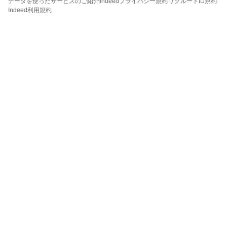
データを使ったサービスのご紹介
Indeedプライバシー規約
リクルートID規約
Indeed利用規約