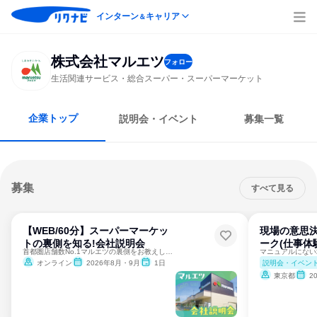
インターン
キャリア
＆
株式会社マルエツ
フォロー
生活関連サービス・総合スーパー・スーパーマーケット
企業トップ
説明会・イベント
募集一覧
募集
すべて見る
【WEB/60分】スーパーマーケッ
現場の意思決
トの裏側を知る!会社説明会
ーク(仕事体
首都圏店舗数No.1マルエツの裏側をお教えします！
説明会・イベン
オンライン
2026年8月・9月
1日
東京都
2