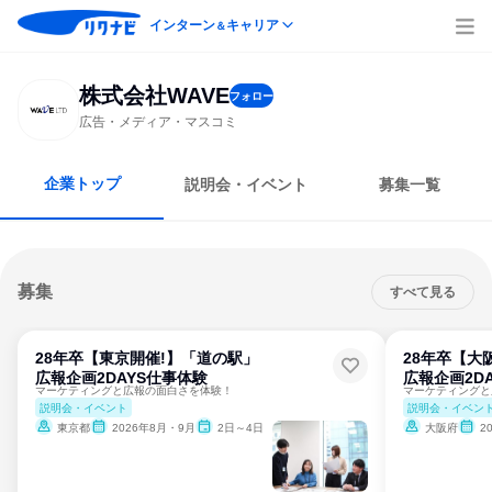
インターン
キャリア
＆
株式会社WAVE
フォロー
広告・メディア・マスコミ
企業トップ
説明会・イベント
募集一覧
募集
すべて見る
28年卒【東京開催!】「道の駅」
28年卒【大
広報企画2DAYS仕事体験
広報企画2D
マーケティングと広報の面白さを体験！
マーケティングと
説明会・イベント
説明会・イベン
東京都
2026年8月・9月
2日～4日
大阪府
2