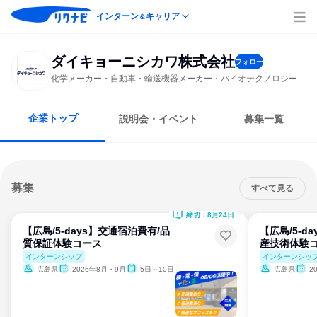
インターン
キャリア
＆
ダイキョーニシカワ株式会社
フォロー
化学メーカー・自動車・輸送機器メーカー・バイオテクノロジー
企業トップ
説明会・イベント
募集一覧
募集
すべて見る
締切：8月24日
【広島/5-days】交通宿泊費有/品
【広島/5-d
質保証体験コース
産技術体験
インターンシップ
インターンシッ
広島県
2026年8月・9月
5日～10日
広島県
2