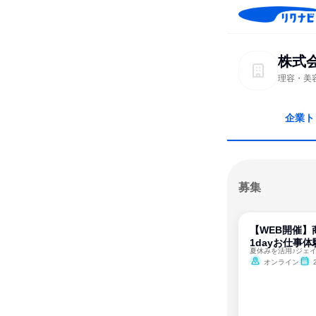
株式
理容・美
企業ト
募集
【WEB開催】
1dayお仕事体
オンライン