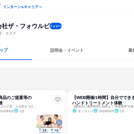
インターン
キャリア
＆
会社ザ・フォウルビ
フォロー
容・エステ
ップ
説明会・イベント
募
商品のご提案等の
【WEB開催/1時間】自分ででき
験
ハンドトリートメント体験
夏休みを活用♪ジェイエステ流「人を惹きつける話し方とは？」
【夏
2026年8月
1日
オンライン
2026年8月
1日