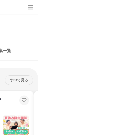
集一覧
すべて見る
る
エステティシャンの裏方を体験で
きるプログラム
休みに業界研究】効率よく”美容業界”を楽しく学べます♪
インターンシップ
大阪府
2026年8月・9月・10月
5日～10日