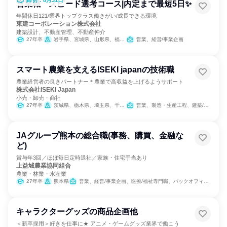
締切：8月31日
営業職 スピード選考コース|内定まで最短5日✨
年間休日121/業界トップクラス働きがい/成長できる環境
東建コーポレーション株式会社
建築設計、不動産管理、不動産仲介
27年卒
岩手県、宮城県、山形県、福島県、茨城県、栃木県、群馬県、埼玉県、千葉県、東京都、神奈川県、新潟県、富山県、石川県、福井県、長野県、岐阜県、静岡県、愛知県、三重県、滋賀県、京都府、大阪府、兵庫県、奈良県、鳥取県、島根県、岡山県、広島県、山口県、愛媛県、高知県、福岡県、長崎県、熊本県、大分県、宮崎県、鹿児島県、沖縄県
営業、経営/事業企画
スマート農業を支えるISEKI japanの技術職
農業経営者の良きパートナー＊農業で高収益を上げるようサポート
株式会社ISEKI Japan
小売・卸売・商社
27年卒
茨城県、栃木県、埼玉県、千葉県、東京都、神奈川県、新潟県、山梨県、長野県
営業、製造・生産工程、建築/土木/プラント専門職
JAグループ熊本の総合職(事務、購買、金融な
ど)
賞与年3回／ほぼ毎日定時退社／家族・住宅手当あり
上益城農業協同組合
農業・林業・水産業
27年卒
熊本県
営業、経営/事業企画、医療/福祉専門職、バックオフィス・事務・受付、SCM/生産管理/購買/物流、組織運営管理・公務員・事務系職種、農林水産鉱業職種
キャラクターグッズの商品企画他
＜新卒採用＞好きを仕事に★ アニメ・ゲームグッズ業界で働こう