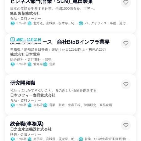
ビジネス部門(営業・SCM)_亀田製菓
日本の笑顔を生産する仕事。年間1000億食を、世界へ。
亀田製菓株式会社
食品・飲料メーカー
27年卒
北海道、宮城県、栃木県、埼玉県、東京都、神奈川県、新潟県、石川県、長野県、愛知県、大阪府、広島県、福岡県
バックオフィス・事務・受付、営業、SCM/生産管理/購買/物流
締切：12月31日
愛知:事務職コース 商社BtoBインフラ業界
事務職「愛知県春日井市」確約！休日125日以上・初任給26万
株式会社日本電商
総合商社・専門商社・卸売
27年卒
愛知県
営業
研究開発職
私たちにしかできないこと、食の新しい価値を創造する
日本ジフィー食品株式会社
食品・飲料メーカー
27年卒
京都府
営業、製造・生産工程、学術研究、商品企画
総合職(事務系)
日之出水道機器株式会社
鉄鋼・金属メーカー
27年卒
岩手県、宮城県、茨城県、栃木県、群馬県、埼玉県、千葉県、東京都、神奈川県、新潟県、石川県、長野県、静岡県、愛知県、滋賀県、京都府、大阪府、兵庫県、鳥取県、岡山県、広島県、山口県、愛媛県、高知県、福岡県、佐賀県、長崎県、熊本県、宮崎県、鹿児島県
営業、SCM/生産管理/購買/物流、経理/税務/財務、総務、法務/知財、マーケティング・広告・宣伝