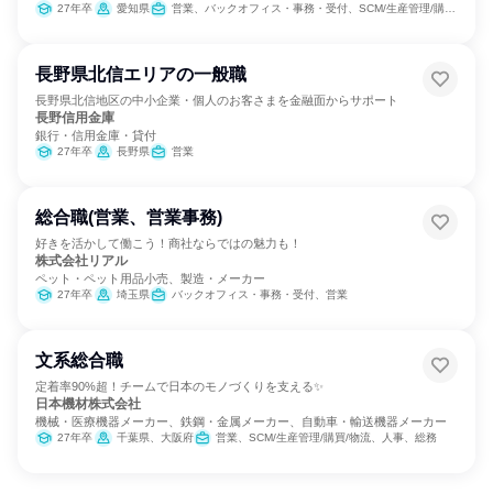
開発
27年卒
愛知県
営業、バックオフィス・事務・受付、SCM/生産管理/購買/物流
長野県北信エリアの一般職
長野県北信地区の中小企業・個人のお客さまを金融面からサポート
長野信用金庫
銀行・信用金庫・貸付
27年卒
長野県
営業
総合職(営業、営業事務)
好きを活かして働こう！商社ならではの魅力も！
株式会社リアル
ペット・ペット用品小売、製造・メーカー
27年卒
埼玉県
バックオフィス・事務・受付、営業
文系総合職
定着率90%超！チームで日本のモノづくりを支える✨
日本機材株式会社
機械・医療機器メーカー、鉄鋼・金属メーカー、自動車・輸送機器メーカー
27年卒
千葉県、大阪府
営業、SCM/生産管理/購買/物流、人事、総務