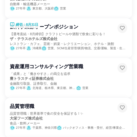
自動車・輸送機器メーカー
27年卒
東京都、大阪府
営業
締切：8月31日
飲料事業部オープンポジション
【選考直結・8月締切】クラフトビールや酒類で飲食に彩りを！
ザ・テラスホテルズ株式会社
レストラン・カフェ、芸術・娯楽・レクリエーション、ホテル・旅館
27年卒
沖縄県
営業、SCM/生産管理/購買/物流、交通/運輸、製造・生産工程
資産運用コンサルティング営業職
「成果」と「働きやすさ」の両立を追求
豊トラスティ証券株式会社
金融取引取扱、証券取引、金融
27年卒
北海道、栃木県、東京都、神奈川県、石川県、愛知県、大阪府、広島県、愛媛県、福岡県
営業
品質管理職
品質管理職：世界基準で食の安全を保証する！✨
大栄フーズ株式会社
食品・飲料メーカー
27年卒
千葉県、神奈川県
バックオフィス・事務・受付、経営/事業企画、営業、製造・生産工程、SCM/生産管理/購買/物流、商品企画