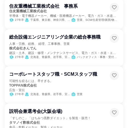
住友重機械工業株式会社 事務系
住友重機械工業株式会社
半導体・電子機器メーカー、機械・医療機器メーカー、電力・ガス・水道・
エネルギー
27年卒
千葉県、東京都、神奈川県、愛知県、愛媛県
営業、SCM/生産管理/購買/物流、経理/税務/財務、人事、経営/事業企画、商品企画
総合設備エンジニアリング企業の総合事務職
人事・労務、総務、 経理、工事事務、営業
株式会社きんでん
建設・土木、建設・修理・メンテナンスサービス、電力・ガス・水道・エネ
ルギー
27年卒
北海道、青森県、岩手県、宮城県、秋田県、山形県、福島県、茨城県、栃木県、群馬県、埼玉県、千葉県、東京都、神奈川県、新潟県、富山県、石川県、福井県、山梨県、長野県、岐阜県、静岡県、愛知県、三重県、滋賀県、京都府、大阪府、兵庫県、奈良県、和歌山県、鳥取県、岡山県、広島県、山口県、徳島県、香川県、愛媛県、高知県、福岡県、熊本県、大分県、宮崎県、鹿児島県、沖縄県
バックオフィス・事務・受付、営業、経営/事業企画、経理/税務/財務、人事、総務、法務/知財、IT、広報/IR
コーポレートスタッフ職・SCMスタッフ職
可能性を絞るには、早すぎる。
TOPPAN株式会社
広告・宣伝
27年卒
北海道、青森県、岩手県、宮城県、秋田県、山形県、福島県、茨城県、栃木県、群馬県、埼玉県、千葉県、東京都、神奈川県、新潟県、富山県、石川県、長野県、静岡県、愛知県、三重県、滋賀県、京都府、大阪府、兵庫県、島根県、岡山県、広島県、山口県、香川県、愛媛県、高知県、福岡県、佐賀県、長崎県、熊本県、大分県、宮崎県、鹿児島県、沖縄県
営業
説明会兼選考会(大阪会場)
「すしのこ」「はちみつ黒酢ダイエット」を製造・販売！
タマノイ酢株式会社
食品・飲料メーカー、製造・メーカー