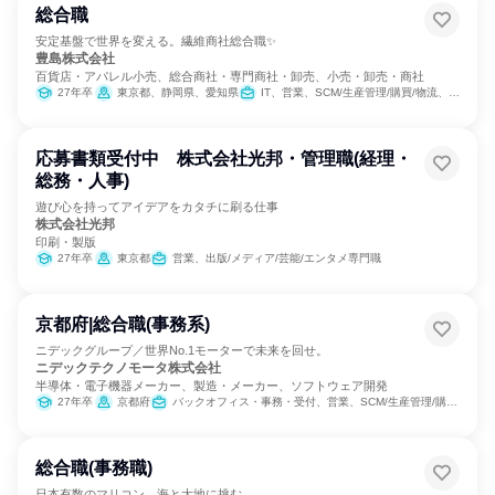
総合職
安定基盤で世界を変える。繊維商社総合職✨
豊島株式会社
百貨店・アパレル小売、総合商社・専門商社・卸売、小売・卸売・商社
27年卒
東京都、静岡県、愛知県
IT、営業、SCM/生産管理/購買/物流、人事、総務
応募書類受付中 株式会社光邦・管理職(経理・
総務・人事)
遊び心を持ってアイデアをカタチに刷る仕事
株式会社光邦
印刷・製版
27年卒
東京都
営業、出版/メディア/芸能/エンタメ専門職
京都府|総合職(事務系)
ニデックグループ／世界No.1モーターで未来を回せ。
ニデックテクノモータ株式会社
半導体・電子機器メーカー、製造・メーカー、ソフトウェア開発
27年卒
京都府
バックオフィス・事務・受付、営業、SCM/生産管理/購買/物流、総務、IT
総合職(事務職)
日本有数のマリコン。海と大地に挑む。