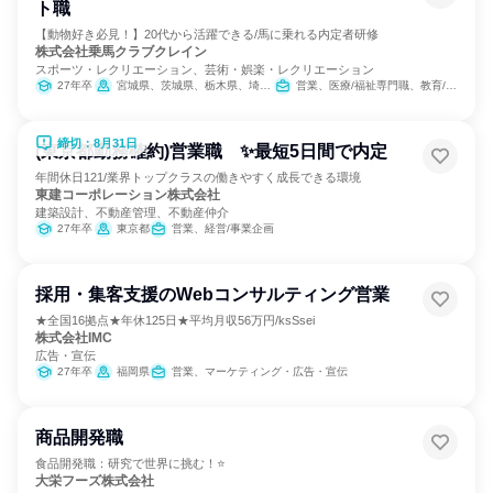
ト職
【動物好き必見！】20代から活躍できる/馬に乗れる内定者研修
株式会社乗馬クラブクレイン
スポーツ・レクリエーション、芸術・娯楽・レクリエーション
27年卒
宮城県、茨城県、栃木県、埼玉県、千葉県、東京都、神奈川県、石川県、岐阜県、三重県、大阪府、兵庫県、奈良県、岡山県、広島県、山口県、福岡県、大分県
営業、医療/福祉専門職、教育/保育専門職、小売販売/流通、バックオフィス・事務・受付、総務
締切：8月31日
(東京都勤務確約)営業職 ✨最短5日間で内定
年間休日121/業界トップクラスの働きやすく成長できる環境
東建コーポレーション株式会社
建築設計、不動産管理、不動産仲介
27年卒
東京都
営業、経営/事業企画
採用・集客支援のWebコンサルティング営業
★全国16拠点★年休125日★平均月収56万円/ksSsei
株式会社IMC
広告・宣伝
27年卒
福岡県
営業、マーケティング・広告・宣伝
商品開発職
食品開発職：研究で世界に挑む！⭐
大栄フーズ株式会社