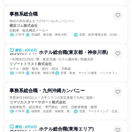
事務系総合職
独自の存在感をもつグローバルカンパニーへ
横浜ゴム株式会社
自動車・輸送機器メーカー
27年卒
茨城県、東京都、神奈川県、長野県、静岡県、愛知県、三重県、広島県
営業、経営/事業企画、SCM/生産管理/購買/物流、バックオフィス・事務・受付、経理/税務/財務、人事、法務/知財、IT、商品企画、マーケティング・広告・宣伝
締切：8月31日
会員制ホテル ホテル総合職(東京都・神奈川県)
✅年間休日125日✅寮・食堂完備✅ホテル優待有✅研修充実
リゾートトラスト株式会社
ホテル・旅館、観光・旅行・宿泊、不動産
27年卒
東京都、神奈川県
営業、飲食、サービス/接客、バックオフィス・事務・受付、カスタマーサポート/コールセンター
事務系総合職・九州沖縄カンパニー
実質休日140日以上！大手コマツの安定基盤で九州に貢献✨
コマツカスタマーサポート株式会社
自動車販売、総合商社・専門商社・卸売、自動車整備・修理
27年卒
福岡県、佐賀県、長崎県、熊本県、大分県、宮崎県、鹿児島県、沖縄県
営業、マーケティング・広告・宣伝
締切：8月31日
会員制ホテル ホテル総合職(東海エリア)