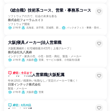
《総合職》技術系コース、営業・事務系コース
ソフトウェアの力で、社会の未来を創る
株式会社フォーラムエイト
ソフトウェア開発
27年卒
北海道、岩手県、宮城県、群馬県、東京都、石川県、愛知県、大阪府、兵庫県、福岡県、宮崎県、沖縄県
バックオフィス・事務・受付、IT、カスタマーサクセス、学術研究、営業、経理/税務/財務、人事、総務、広報/IR、クリエイティブ/デザイン職、出版/メディア/芸能/エンタメ専門職、カスタマーサポート/コールセンター
大阪|寝具メーカー|法人営業職
大阪配属確約｜社宅補助最大4万円｜上場グループ｜
株式会社丸八真綿
インテリア・家具小売、小売・卸売・商社、製造・メーカー
27年卒
大阪府
営業、サービス/接客、小売販売/流通
締切：今日まで
メーカーの法人営業職|大阪配属
年休125日／残業8h／転勤なし／安定のメーカーで働く！
日栄インテック株式会社
製造・メーカー
27年卒
大阪府
営業
締切：8月20日
グローバル職