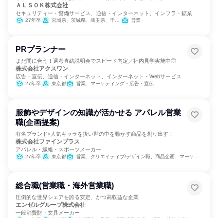
ＡＬＳＯＫ株式会社
セキュリティー・警備サービス、通信・インターネット、インフラ・鉱業
27年卒
宮城県、茨城県、埼玉県、千葉県、東京都、神奈川県、山梨県、長野県、静岡県、愛知県、滋賀県、京都府、大阪府、兵庫県、奈良県、和歌山県、岡山県、山口県、徳島県、香川県、高知県、福岡県、熊本県、大分県
営業
PRプランナー
まだ間に合う！選考直結説明会でスピード内定／社内見学実施中◎
株式会社アクスワン
広告・宣伝、通信・インターネット、インターネット・Webサービス
27年卒
東京都
営業、マーケティング・広告・宣伝
服飾やデザインの知識が活かせる アパレル営業
職(企画提案)
有名ブランド×人気キャラを扱い世の中を動かす商品を創り出す！
株式会社ファインプラス
アパレル・繊維・スポーツメーカー
27年卒
東京都
営業、クリエイティブ/デザイン職、商品企画、マーケティング・広告・宣伝
総合職(営業職・海外営業職)
圧倒的な世界シェアを誇る安定、かつ高収益な企業
エンゼルグループ株式会社
一般消費財・文具メーカー