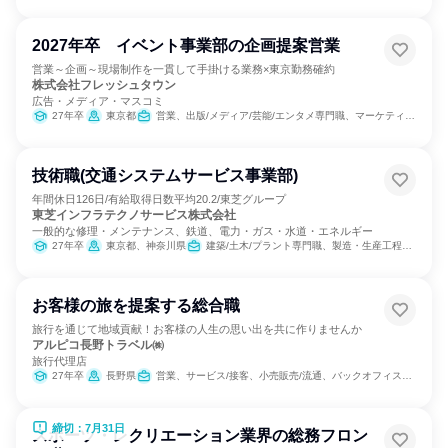
2027年卒 イベント事業部の企画提案営業
営業～企画～現場制作を一貫して手掛ける業務×東京勤務確約
株式会社フレッシュタウン
広告・メディア・マスコミ
27年卒
東京都
営業、出版/メディア/芸能/エンタメ専門職、マーケティング・広告・宣伝
技術職(交通システムサービス事業部)
年間休日126日/有給取得日数平均20.2/東芝グループ
東芝インフラテクノサービス株式会社
一般的な修理・メンテナンス、鉄道、電力・ガス・水道・エネルギー
27年卒
東京都、神奈川県
建築/土木/プラント専門職、製造・生産工程、営業
お客様の旅を提案する総合職
旅行を通じて地域貢献！お客様の人生の思い出を共に作りませんか
アルピコ長野トラベル㈱
旅行代理店
27年卒
長野県
営業、サービス/接客、小売販売/流通、バックオフィス・事務・受付
締切：7月31日
スポーツ・レクリエーション業界の総務フロン