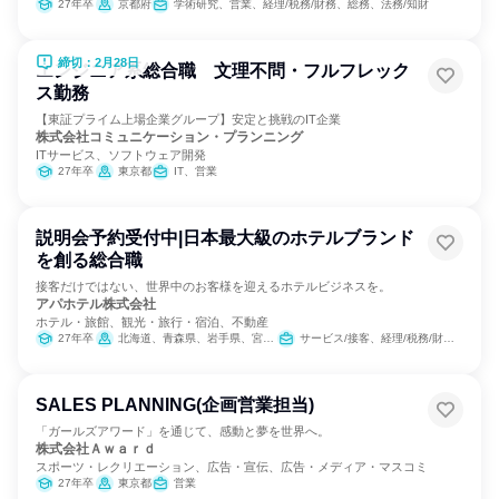
27年卒
京都府
学術研究、営業、経理/税務/財務、総務、法務/知財
締切：2月28日
エンジニア系総合職 文理不問・フルフレック
ス勤務
【東証プライム上場企業グループ】安定と挑戦のIT企業
株式会社コミュニケーション・プランニング
ITサービス、ソフトウェア開発
27年卒
東京都
IT、営業
説明会予約受付中|日本最大級のホテルブランド
を創る総合職
接客だけではない、世界中のお客様を迎えるホテルビジネスを。
アパホテル株式会社
ホテル・旅館、観光・旅行・宿泊、不動産
27年卒
北海道、青森県、岩手県、宮城県、山形県、福島県、栃木県、群馬県、埼玉県、千葉県、東京都、神奈川県、新潟県、富山県、石川県、福井県、長野県、岐阜県、静岡県、愛知県、三重県、滋賀県、京都府、大阪府、兵庫県、奈良県、鳥取県、岡山県、広島県、香川県、愛媛県、福岡県、佐賀県、長崎県、熊本県、宮崎県、鹿児島県、沖縄県
サービス/接客、経理/税務/財務、人事、総務、広報/IR、経営/事業企画、営業、商品企画、マーケティング・広告・宣伝
SALES PLANNING(企画営業担当)
「ガールズアワード」を通じて、感動と夢を世界へ。
株式会社Ａｗａｒｄ
スポーツ・レクリエーション、広告・宣伝、広告・メディア・マスコミ
27年卒
東京都
営業