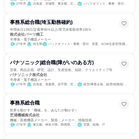
27年卒
北海道、宮城県、東京都、石川県、愛知県、大阪府、奈良県、広島県、福岡県
バックオフィス・事務・受付、経営/事業企画、営業、製造・生産工程、学術研究、経理/税務/財務、人事、総務、法務/知財、商品企画、マーケティング・広告・宣伝
事務系総合職(埼玉勤務確約)
年間休日128日/定着率90％以上/育児休業取得率100％
株式会社パーツ精工
半導体・電子機器メーカー
27年卒
埼玉県
バックオフィス・事務・受付、営業、SCM/生産管理/購買/物流
パナソニック|総合職(障がいのある方)
営業、商品企画、研究、設計、生産技術、知財、クリエイティブ等
パナソニック株式会社
半導体・電子機器メーカー
27年卒
北海道、青森県、岩手県、宮城県、秋田県、山形県、福島県、茨城県、栃木県、群馬県、埼玉県、千葉県、東京都、神奈川県、新潟県、富山県、石川県、福井県、山梨県、長野県、岐阜県、静岡県、愛知県、三重県、滋賀県、京都府、大阪府、兵庫県、奈良県、和歌山県、鳥取県、島根県、岡山県、広島県、山口県、徳島県、香川県、愛媛県、高知県、福岡県、佐賀県、長崎県、熊本県、大分県、宮崎県、鹿児島県、沖縄県
経営/事業企画、経理/税務/財務、人事、法務/知財、IT、広報/IR、製造・生産工程、営業、商品企画、マーケティング・広告・宣伝
事務系総合職
世界を動かす「機械」を、あなたが動かす✨
芝浦機械株式会社
機械・医療機器メーカー、製造・メーカー、情報技術
27年卒
東京都、神奈川県、静岡県、愛知県、大阪府
営業、総務、IT