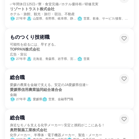
✅年間休日125日✅寮・食堂完備✅ホテル優待有✅研修充実
リゾートトラスト株式会社
ホテル・旅館、観光・旅行・宿泊、不動産
27年卒
山梨県、長野県、岐阜県、静岡県、愛知県、三重県
営業、飲食、サービス/接客、バックオフィス・事務・受付、カスタマーサポート/コールセンター
ものつくり技術職
可能性を絞るには、早すぎる。
TOPPAN株式会社
広告・宣伝
27年卒
北海道、青森県、岩手県、宮城県、秋田県、山形県、福島県、茨城県、栃木県、群馬県、埼玉県、千葉県、東京都、神奈川県、新潟県、富山県、石川県、長野県、静岡県、愛知県、三重県、滋賀県、京都府、大阪府、兵庫県、島根県、岡山県、広島県、山口県、香川県、愛媛県、高知県、福岡県、佐賀県、長崎県、熊本県、大分県、宮崎県、鹿児島県、沖縄県
営業
総合職
愛媛の農業を金融で支える。安定のJA愛媛県信連✨
愛媛県信用農業協同組合連合会
金融
27年卒
愛媛県
営業、金融専門職
総合職
身近なモノを支える化学メーカー✨安定と挑戦がここにある！
奥野製薬工業株式会社
化学メーカー、半導体・電子機器メーカー、製造・メーカー