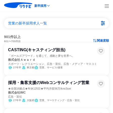
新卒採用
営業の新卒採用求人一覧
901件以上
関連度順
601〜700件目
CASTING(キャスティング担当)
「ガールズアワード」を通じて、感動と夢を世界へ。
株式会社Ａｗａｒｄ
スポーツ・レクリエーション、広告・宣伝、広告・メディア・マスコミ
27年卒
東京都
営業、サービス/接客
採用・集客支援のWebコンサルティング営業
★全国16拠点★年休125日★平均月収56万/knsSsei
株式会社IMC
広告・宣伝
27年卒
大阪府
営業、マーケティング・広告・宣伝