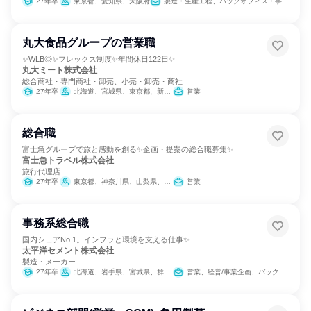
27年卒
東京都、愛知県、大阪府
製造・生産工程、バックオフィス・事務・受付、営業、カスタマーサクセス、学術研究、SCM/生産管理/購買/物流、総務、建築/土木/プラント専門職
丸大食品グループの営業職
✨WLB◎✨フレックス制度✨年間休日122日✨
丸大ミート株式会社
総合商社・専門商社・卸売、小売・卸売・商社
27年卒
北海道、宮城県、東京都、新潟県、石川県、愛知県、大阪府、鳥取県、岡山県、広島県、香川県、福岡県
営業
総合職
富士急グループで旅と感動を創る✨企画・提案の総合職募集✨
富士急トラベル株式会社
旅行代理店
27年卒
東京都、神奈川県、山梨県、静岡県
営業
事務系総合職
国内シェアNo.1。インフラと環境を支える仕事✨
太平洋セメント株式会社
製造・メーカー
27年卒
北海道、岩手県、宮城県、群馬県、埼玉県、千葉県、東京都、神奈川県、新潟県、石川県、福井県、愛知県、三重県、大阪府、広島県、香川県、高知県、福岡県、大分県
営業、経営/事業企画、バックオフィス・事務・受付、SCM/生産管理/購買/物流、経理/税務/財務、人事、総務、法務/知財、IT、広報/IR、組織運営管理・公務員・事務系職種