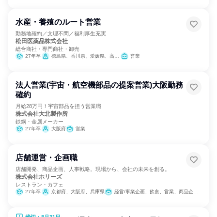
水産・養殖のルート営業
勤務地確約／文理不問／福利厚生充実
松田医薬品株式会社
総合商社・専門商社・卸売
27年卒
徳島県、香川県、愛媛県、高知県、宮崎県
営業
法人営業(宇宙・航空機部品の提案営業)大阪勤務
確約
月給28万円！宇宙部品を担う営業職
株式会社大北製作所
鉄鋼・金属メーカー
27年卒
大阪府
営業
店舗運営・企画職
店舗開発、商品企画、人事戦略。現場から、会社の未来を創る。
株式会社ホリーズ
レストラン・カフェ
27年卒
京都府、大阪府、兵庫県
経営/事業企画、飲食、営業、商品企画、マーケティング・広告・宣伝