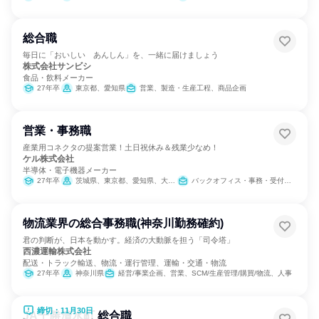
総合職
毎日に「おいしい あんしん」を、一緒に届けましょう
株式会社サンビシ
食品・飲料メーカー
27年卒
東京都、愛知県
営業、製造・生産工程、商品企画
営業・事務職
産業用コネクタの提案営業！土日祝休み＆残業少なめ！
ケル株式会社
半導体・電子機器メーカー
27年卒
茨城県、東京都、愛知県、大阪府
バックオフィス・事務・受付、営業
物流業界の総合事務職(神奈川勤務確約)
君の判断が、日本を動かす。経済の大動脈を担う「司令塔」
西濃運輸株式会社
配送・トラック輸送、物流・運行管理、運輸・交通・物流
27年卒
神奈川県
経営/事業企画、営業、SCM/生産管理/購買/物流、人事
締切：11月30日
JA十勝清水町 総合職