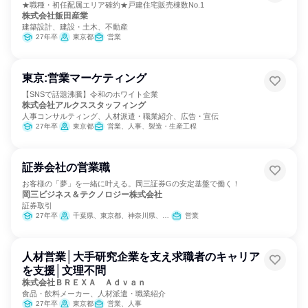
★職種・初任配属エリア確約★戸建住宅販売棟数No.1
株式会社飯田産業
建築設計、建設・土木、不動産
27年卒
東京都
営業
東京:営業マーケティング
【SNSで話題沸騰】令和のホワイト企業
株式会社アルクススタッフィング
人事コンサルティング、人材派遣・職業紹介、広告・宣伝
27年卒
東京都
営業、人事、製造・生産工程
証券会社の営業職
お客様の「夢」を一緒に叶える。岡三証券Gの安定基盤で働く！
岡三ビジネス＆テクノロジー株式会社
証券取引
27年卒
千葉県、東京都、神奈川県、静岡県
営業
人材営業│大手研究企業を支え求職者のキャリア
を支援│文理不問
株式会社ＢＲＥＸＡ Ａｄｖａｎ
食品・飲料メーカー、人材派遣・職業紹介
27年卒
東京都
営業、人事