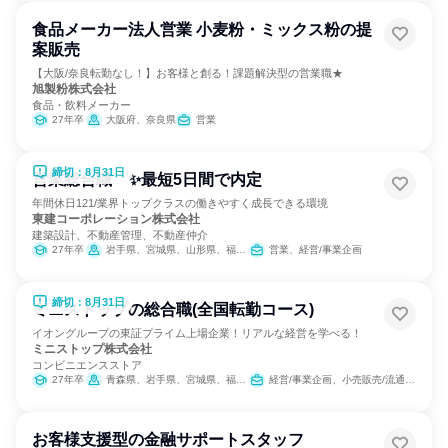
食品メーカー法人営業 小麦粉・ミックス粉の提
案販売
【大阪/奈良転勤なし！】お客様と創る！課題解決型の営業職★
旭製粉株式会社
食品・飲料メーカー
27年卒
大阪府、奈良県
営業
締切：8月31日
営業総合職 ✨最短5日間で内定
年間休日121/業界トップクラスの働きやすく成長できる環境
東建コーポレーション株式会社
建築設計、不動産管理、不動産仲介
27年卒
岩手県、宮城県、山形県、福島県、茨城県、栃木県、群馬県、埼玉県、千葉県、東京都、神奈川県、新潟県、富山県、石川県、福井県、長野県、岐阜県、静岡県、愛知県、三重県、滋賀県、京都府、大阪府、兵庫県、奈良県、鳥取県、島根県、岡山県、広島県、山口県、愛媛県、高知県、福岡県、長崎県、熊本県、大分県、宮崎県、鹿児島県、沖縄県
営業、経営/事業企画
締切：8月31日
ミニストップの総合職(全国転勤コース)
イオングループの東証プライム上場企業！リアルな経営を学べる！
ミニストップ株式会社
コンビニエンスストア
27年卒
青森県、岩手県、宮城県、福島県、茨城県、栃木県、群馬県、埼玉県、千葉県、東京都、神奈川県、福井県、岐阜県、静岡県、愛知県、三重県、滋賀県、京都府、大阪府、兵庫県、奈良県、徳島県、香川県、愛媛県、福岡県、佐賀県、大分県
経営/事業企画、小売販売/流通、人事、営業、商品企画、マーケティング・広告・宣伝
お客様支援型の金融サポートスタッフ