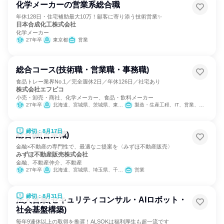
化学メーカーの営業系総合職
年休128日・住宅補助最大10万！顧客に寄り添う技術営業✨
日本合成化工株式会社
化学メーカー
27年卒
東京都
営業
総合コース(技術職・営業職・事務職)
食品トレー業界No.1／完全週休2日／年休126日／社宅あり
株式会社エフピコ
小売・卸売・商社、化学メーカー、食品・飲料メーカー
27年卒
北海道、宮城県、茨城県、東京都、岐阜県、愛知県、大阪府、広島県、福岡県
製造・生産工程、IT、営業、バックオフィス・事務・受付、SCM/生産管理/購買/物流、建築/土木/プラント専門職、学術研究
締切：8月17日
総合職(営業職)
金融×不動産の専門性で、最適なご提案を〈みずほ不動産販売〉
みずほ不動産販売株式会社
金融、不動産仲介、不動産
27年卒
北海道、宮城県、埼玉県、千葉県、東京都、神奈川県、新潟県、愛知県、京都府、大阪府、兵庫県、岡山県、広島県、福岡県
営業
締切：8月31日
法人営業(セキュリティコンサル・AIロボット・
社会基盤構築)
毎年9連休以上の取得を推奨！ALSOKは福利厚生も超一流です