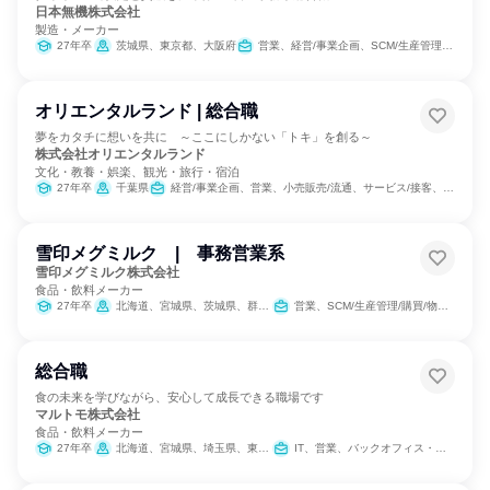
日本無機株式会社
製造・メーカー
27年卒
茨城県、東京都、大阪府
営業、経営/事業企画、SCM/生産管理/購買/物流、人事、総務
オリエンタルランド | 総合職
夢をカタチに想いを共に ～ここにしかない「トキ」を創る～
株式会社オリエンタルランド
文化・教養・娯楽、観光・旅行・宿泊
27年卒
千葉県
経営/事業企画、営業、小売販売/流通、サービス/接客、SCM/生産管理/購買/物流、経理/税務/財務、人事、法務/知財、IT、組織運営管理・公務員・事務系職種、商品企画、マーケティング・広告・宣伝
雪印メグミルク | 事務営業系
雪印メグミルク株式会社
食品・飲料メーカー
27年卒
北海道、宮城県、茨城県、群馬県、埼玉県、千葉県、東京都、神奈川県、石川県、静岡県、愛知県、京都府、大阪府、岡山県、広島県、福岡県、沖縄県
営業、SCM/生産管理/購買/物流、総務、IT
総合職
食の未来を学びながら、安心して成長できる職場です
マルトモ株式会社
食品・飲料メーカー
27年卒
北海道、宮城県、埼玉県、東京都、愛知県、大阪府、広島県、愛媛県、福岡県
IT、営業、バックオフィス・事務・受付、学術研究、製造・生産工程