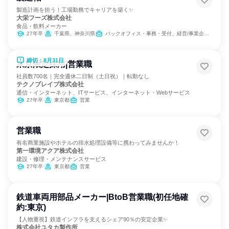
製造計画を担う！工場勤務でキャリアを築く✨
大栄フーズ株式会社
食品・飲料メーカー
27年卒
千葉県、神奈川県
バックオフィス・事務・受付、経営/事業企画、営業、製造・生産工程、SCM/生産管理/購買/物流、商品企画
締切：8月31日
東京限定採用|営業職
社員数700名｜完全週休二日制（土日祝）｜転勤なし
テクノブレイブ株式会社
通信・インターネット、ITサービス、インターネット・Webサービス
27年卒
東京都
営業
営業職
有名商業施設やホテルの排水処理設備等に携わってみませんか！
第一環境アクア株式会社
建設・修理・メンテナンスサービス
27年卒
東京都
営業
鉄道車両用部品メーカー|BtoB営業職(初任地確
約:東京)
【人物重視】鉄道インフラを支えるシェア90％の安定企業✨
株式会社ユタカ製作所