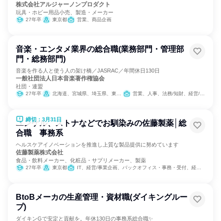
株式会社アルジャーノンプロダクト
玩具・ホビー用品小売、製造・メーカー
27年卒
東京都
営業、商品企画
音楽・エンタメ業界の総合職(業務部門・管理部
門・総務部門)
音楽を作る人と使う人の架け橋／JASRAC／年間休日130日
一般社団法人日本音楽著作権協会
社団・連盟
27年卒
北海道、宮城県、埼玉県、東京都、神奈川県、石川県、静岡県、愛知県、京都府、大阪府、広島県、香川県、福岡県、沖縄県
営業、人事、法務/知財、経営/事業企画、出版/メディア/芸能/エンタメ専門職
締切：3月31日
ユンケル、ストナなどでお馴染みの佐藤製薬│総
合職 事務系
ヘルスケアイノベーションを推進し上質な製品提供に努めています
佐藤製薬株式会社
食品・飲料メーカー、化粧品・サプリメーカー、製薬
27年卒
東京都
IT、経営/事業企画、バックオフィス・事務・受付、経理/税務/財務、人事、総務、広報/IR、組織運営管理・公務員・事務系職種、営業、マーケティング・広告・宣伝、マーケティング・広報・広告・宣伝系職種
BtoBメーカの生産管理・資材職(ダイキングルー
プ)
ダイキンGで安定と貢献を。年休130日の事務系総合職✨