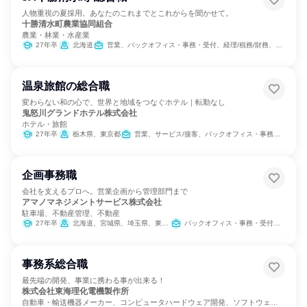
人物重視の夏採用。あなたのこれまでとこれからを聞かせて。
十勝清水町農業協同組合
農業・林業・水産業
27年卒
北海道
営業、バックオフィス・事務・受付、経理/税務/財務、組織運営管理・公務員・事務系職種、農林水産鉱業職種
温泉旅館の総合職
変わらない和の心で、世界と地域をつなぐホテル｜転勤なし
鬼怒川グランドホテル株式会社
ホテル・旅館
27年卒
栃木県、東京都
営業、サービス/接客、バックオフィス・事務・受付
企画事務職
会社を支えるプロへ。営業企画から管理部門まで
アマノマネジメントサービス株式会社
駐車場、不動産管理、不動産
27年卒
北海道、宮城県、埼玉県、東京都、神奈川県、新潟県、石川県、長野県、静岡県、愛知県、京都府、大阪府、岡山県、広島県、香川県、愛媛県、福岡県、鹿児島県、沖縄県
バックオフィス・事務・受付、経理/税務/財務、人事、総務、法務/知財、営業
事務系総合職
最先端の開発、事業に携わる事が出来る！
株式会社東海理化電機製作所
自動車・輸送機器メーカー、コンピュータハードウェア開発、ソフトウェア