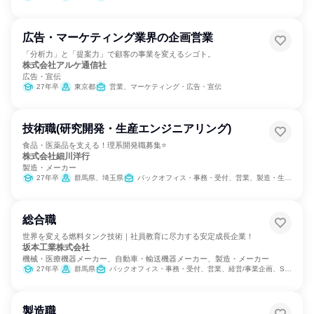
広告・マーケティング業界の企画営業
「分析力」と「提案力」で顧客の事業を変えるシゴト。
株式会社アルケ通信社
広告・宣伝
27年卒
東京都
営業、マーケティング・広告・宣伝
技術職(研究開発・生産エンジニアリング)
食品・医薬品を支える！理系開発職募集⭐
株式会社細川洋行
製造・メーカー
27年卒
群馬県、埼玉県
バックオフィス・事務・受付、営業、製造・生産工程、SCM/生産管理/購買/物流、経理/税務/財務、人事、クリエイティブ/デザイン職
総合職
世界を変える燃料タンク技術｜社員教育に尽力する安定成長企業！
坂本工業株式会社
機械・医療機器メーカー、自動車・輸送機器メーカー、製造・メーカー
27年卒
群馬県
バックオフィス・事務・受付、営業、経営/事業企画、SCM/生産管理/購買/物流、経理/税務/財務、人事、総務
製造職