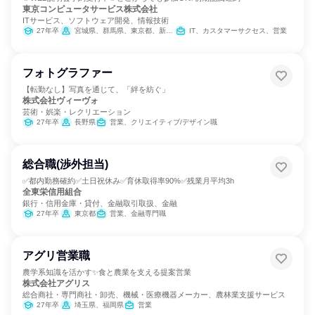
東京コンピュータサービス株式会社
ITサービス、ソフトウェア開発、情報技術
27年卒
宮城県、群馬県、東京都、新潟県、山梨県、兵庫県
IT、カスタマーサクセス、営業
フォトグラファー
【転勤なし】写真を通じて、「絆を紡ぐ」
株式会社ヴィーヴォ
芸術・娯楽・レクリエーション
27年卒
長野県
営業、クリエイティブ/デザイン職
総合職(渉外担当)
✅都内勤務確約✅土日祝休み✅育休取得率90%✅残業月平均3h
全東栄信用組合
銀行・信用金庫・貸付、金融取引取扱、金融
27年卒
東京都
営業、金融専門職
アグリ営業職
農学系知識を活かす✨食と農業を支える提案営業
株式会社アグリス
総合商社・専門商社・卸売、機械・医療機器メーカー、農林業支援サービス
27年卒
埼玉県、福岡県
営業