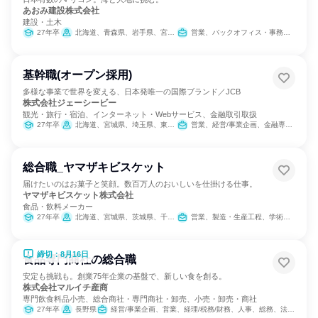
あおみ建設株式会社
建設・土木
27年卒
北海道、青森県、岩手県、宮城県、秋田県、山形県、福島県、茨城県、栃木県、群馬県、埼玉県、千葉県、東京都、神奈川県、新潟県、富山県、石川県、福井県、山梨県、長野県、岐阜県、静岡県、愛知県、三重県、滋賀県、京都府、大阪府、兵庫県、奈良県、和歌山県、鳥取県、島根県、岡山県、広島県、山口県、徳島県、香川県、愛媛県、高知県、福岡県、佐賀県、長崎県、熊本県、大分県、宮崎県、鹿児島県、沖縄県
営業、バックオフィス・事務・受付、総務
基幹職(オープン採用)
多様な事業で世界を変える、日本発唯一の国際ブランド／JCB
株式会社ジェーシービー
観光・旅行・宿泊、インターネット・Webサービス、金融取引取扱
27年卒
北海道、宮城県、埼玉県、東京都、愛知県、大阪府、鳥取県、島根県、広島県、福岡県
営業、経営/事業企画、金融専門職、経理/税務/財務、人事、総務、法務/知財、商品企画、マーケティング・広告・宣伝、カスタマーサポート/コールセンター
総合職_ヤマザキビスケット
届けたいのはお菓子と笑顔。数百万人のおいしいを仕掛ける仕事。
ヤマザキビスケット株式会社
食品・飲料メーカー
27年卒
北海道、宮城県、茨城県、千葉県、東京都、神奈川県、石川県、長野県、愛知県、大阪府、広島県、香川県、福岡県、鹿児島県、沖縄県
営業、製造・生産工程、学術研究、人事、総務、法務/知財
締切：8月16日
食品専門商社の総合職
安定も挑戦も。創業75年企業の基盤で、新しい食を創る。
株式会社マルイチ産商
専門飲食料品小売、総合商社・専門商社・卸売、小売・卸売・商社
27年卒
長野県
経営/事業企画、営業、経理/税務/財務、人事、総務、法務/知財、IT、広報/IR、商品企画