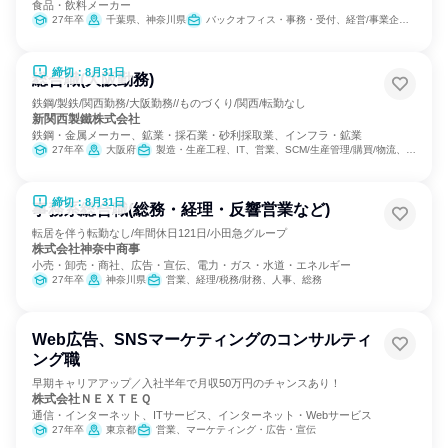
食品・飲料メーカー
27年卒
千葉県、神奈川県
バックオフィス・事務・受付、経営/事業企画、営業、製造・生産工程、SCM/生産管理/購買/物流、商品企画
締切：8月31日
総合職(大阪勤務)
鉄鋼/製鉄/関西勤務/大阪勤務//ものづくり/関西/転勤なし
新関西製鐵株式会社
鉄鋼・金属メーカー、鉱業・採石業・砂利採取業、インフラ・鉱業
27年卒
大阪府
製造・生産工程、IT、営業、SCM/生産管理/購買/物流、経理/税務/財務、人事、総務
締切：8月31日
事務系総合職(総務・経理・反響営業など)
転居を伴う転勤なし/年間休日121日/小田急グループ
株式会社神奈中商事
小売・卸売・商社、広告・宣伝、電力・ガス・水道・エネルギー
27年卒
神奈川県
営業、経理/税務/財務、人事、総務
Web広告、SNSマーケティングのコンサルティ
ング職
早期キャリアアップ／入社半年で月収50万円のチャンスあり！
株式会社ＮＥＸＴＥＱ
通信・インターネット、ITサービス、インターネット・Webサービス
27年卒
東京都
営業、マーケティング・広告・宣伝