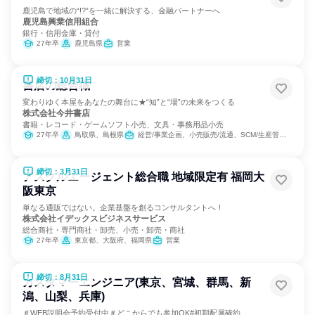
鹿児島で地域の“!?”を一緒に解決する、金融パートナーへ
鹿児島興業信用組合
銀行・信用金庫・貸付
27年卒
鹿児島県
営業
締切：10月31日
書店の総合職
変わりゆく本屋をあなたの舞台に★“知”と“場”の未来をつくる
株式会社今井書店
書籍・レコード・ゲームソフト小売、文具・事務用品小売
27年卒
鳥取県、島根県
経営/事業企画、小売販売/流通、SCM/生産管理/購買/物流、営業、商品企画、マーケティング・広告・宣伝
締切：3月31日
アスクルエージェント総合職 地域限定有 福岡大
阪東京
単なる通販ではない。企業基盤を創るコンサルタントへ！
株式会社イデックスビジネスサービス
総合商社・専門商社・卸売、小売・卸売・商社
27年卒
東京都、大阪府、福岡県
営業
締切：8月31日
カスタマーエンジニア(東京、宮城、群馬、新
潟、山梨、兵庫)
＃WEB説明会予約受付中＃どこからでも参加OK#初期配属確約