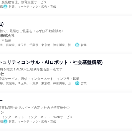
、廃棄物管理、教育支援サービス
県
営業、マーケティング・広告・宣伝
)
門性で、最適なご提案を〈みずほ不動産販売〉
売株式会社
、不動産
宮城県、埼玉県、千葉県、東京都、神奈川県、新潟県、愛知県、京都府、大阪府、兵庫県、岡山県、広島県、福岡県
営業
キュリティコンサル・AIロボット・社会基盤構築)
得を推奨！ALSOKは福利厚生も超一流です
会社
警備サービス、通信・インターネット、インフラ・鉱業
、埼玉県、千葉県、東京都、神奈川県、山梨県、長野県、静岡県、愛知県、滋賀県、京都府、大阪府、兵庫県、奈良県、和歌山県、岡山県、山口県、徳島県、香川県、高知県、福岡県、熊本県、大分県
営業
ー
考直結説明会でスピード内定／社内見学実施中◎
ワン
・インターネット、インターネット・Webサービス
都
営業、マーケティング・広告・宣伝