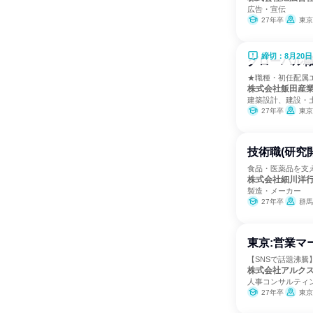
広告・宣伝
27年卒
東京
締切：8月20日
グローバル
★職種・初任配属エ
株式会社飯田産
建築設計、建設・
27年卒
東京
技術職(研究
食品・医薬品を支
株式会社細川洋
製造・メーカー
27年卒
群馬
東京:営業マ
【SNSで話題沸騰
株式会社アルク
人事コンサルティ
27年卒
東京