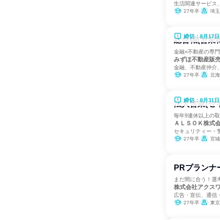
生活関連サービス
27年卒
埼玉
締切：8月17日
総合職(営業職
金融×不動産の専
みずほ不動産販
金融、不動産仲介
27年卒
北海道、
締切：8月31日
法人営業(セ
毎年9連休以上の取
ＡＬＳＯＫ株式
セキュリティー・
27年卒
宮城県、茨城県
PRプランナ
まだ間に合う！選
株式会社アクス
広告・宣伝、通信
27年卒
東京