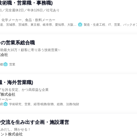
技術職・営業職・事務職)
.1／完全週休2日／年休126日／社宅あり
コ
、化学メーカー、食品・飲料メーカー
道、宮城県、茨城県、東京都、岐阜県、愛知県、大阪府、広島県、福岡県
製造・生産工程、IT、営業、バックオフィス・事務・受付、SCM/生産管理/購買/物流
ーの営業系総合職
補助最大10万！顧客に寄り添う技術営業✨
式会社
都
営業
職・海外営業職)
アを誇る安定、かつ高収益な企業
プ株式会社
メーカー
府
学術研究、営業、経理/税務/財務、総務、法務/知財
や交流を生み出す企画・施設運営
生みだし、輝かせる！
メント株式会社