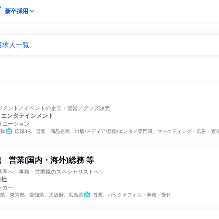
新卒採用
用求人一覧
ジメント／イベントの企画・運営／グッズ販売
・エンタテインメント
リエーション
都
広報/IR、営業、商品企画、出版/メディア/芸能/エンタメ専門職、マーケティング・広告・宣
 営業(国内・海外)総務 等
基準へ。事務・営業職のスペシャリストへ✨
会社
ーカー
県、東京都、愛知県、大阪府、広島県
営業、バックオフィス・事務・受付