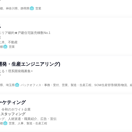
都、神奈川県、静岡県
営業
職
リア確約★戸建住宅販売棟数No.1
業
土木、不動産
都
営業
開発・生産エンジニアリング)
える！理系開発職募集⭐
行
県、埼玉県
バックオフィス・事務・受付、営業、製造・生産工程、SCM/生産管理/購買/物流、経理/税務/財務、人事、ク
ーケティング
】令和のホワイト企業
ススタッフィング
ング、人材派遣・職業紹介、広告・宣伝
都
営業、人事、製造・生産工程