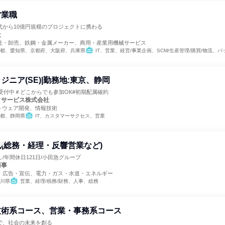
営業職
0代から10億円規模のプロジェクトに携わる
社
社・卸売、鉄鋼・金属メーカー、商用・産業用機械サービス
都、愛知県、京都府、大阪府、兵庫県
IT、営業、経営/事業企画、SCM/生産管理/購買/物流、バックオフィス・事務・受付、商品企画
ジニア(SE)|勤務地:東京、静岡
受付中＃どこからでも参加OK#初期配属確約
タサービス株式会社
トウェア開発、情報技術
都、静岡県
IT、カスタマーサクセス、営業
(総務・経理・反響営業など)
/年間休日121日/小田急グループ
商事
、広告・宣伝、電力・ガス・水道・エネルギー
川県
営業、経理/税務/財務、人事、総務
技術系コース、営業・事務系コース
で、社会の未来を創る