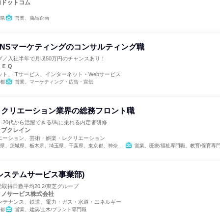
源ドットコム
県
営業、商品企画
SNSマーケティングのコンサルティング職
プ／入社半年で月収50万円のチャンスあり！
ＴＥＱ
ト、ITサービス、インターネット・Webサービス
都
営業、マーケティング・広告・宣伝
レクリエーション業界の総務フロント職
20代から活躍できる/馬に乗れる内定者研修
ラブクレイン
エーション、芸術・娯楽・レクリエーション
城県、栃木県、埼玉県、千葉県、東京都、神奈川県、石川県、岐阜県、三重県、大阪府、兵庫県、奈良県、岡山県、広島県、山口県、福岡県、大分県
営業、医療/福祉専門職、教育/保育専門職、小売販売/流通、バッ
システムサービス事業部)
給取得日数平均20.2/東芝グループ
クノサービス株式会社
ンテナンス、鉄道、電力・ガス・水道・エネルギー
都
営業、建築/土木/プラント専門職