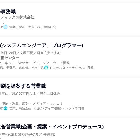
の事務職
メティックス株式会社
ーカー
都
営業、製造・生産工程、学術研究
ア(システムエンジニア、プログラマー)
間休日120日／文理不問／研修充実で安心
技術センター
ターネット・Webサービス、ソフトウェア開発
県、千葉県、東京都、神奈川県
IT、カスタマーサクセス、営業
印刷を提案する営業職
仕事に／月給30万円以上／完全土日休み
、印刷・製版、広告・メディア・マスコミ
都
営業、商品企画、出版/メディア/芸能/エンタメ専門職
合営業職(企画・提案・イベントプロデュース)
88年安定基盤×賞与4か月(25年実績)
社