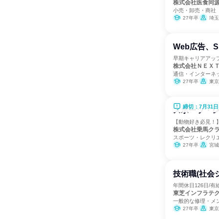
株式会社医食同
小売・卸売・商社
27年卒
埼玉
Web広告、
早期キャリアアッ
株式会社ＮＥＸ
通信・インターネッ
27年卒
東京
締切：7月31日
スポーツ・
【動物好き必見！】
株式会社乗馬ク
スポーツ・レクリ
27年卒
宮城県、茨
技術職(社会
年間休日126日/有
東芝インフラテ
一般的な修理・メ
27年卒
東京