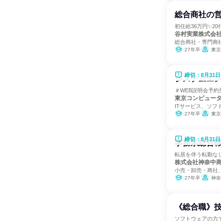
総合商社の
初任給36万円✨2
谷村実業株式会
総合商社・専門商
27年卒
東京
締切：8月31日
システムエン
＃WEB説明会予約
東京コンピュー
ITサービス、ソフ
27年卒
東京
締切：8月31日
事務系総合職
転居を伴う転勤なし
株式会社神奈中
小売・卸売・商社
27年卒
神奈
《総合職》
ソフトウェアの力