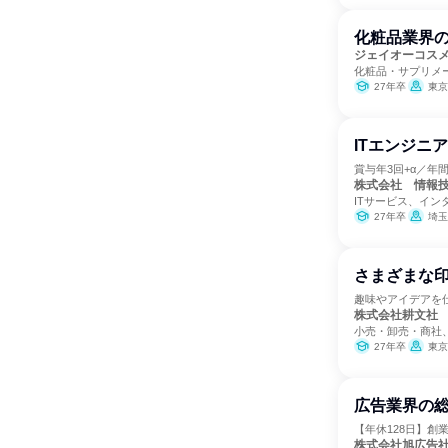
化粧品業界
ジェイオーコス
化粧品・サプリメ
27年卒
東京
ITエンジニ
賞与年3回+α／年
株式会社 情報
ITサービス、イン
27年卒
埼玉
さまざまな
趣味やアイデアを
株式会社耕文社
小売・卸売・商社
27年卒
東京
広告業界の総
【年休128日】創業
株式会社旭広告