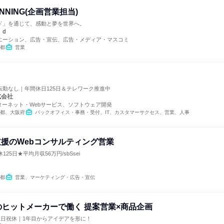
ANNING(企画営業担当)
ド」を通じて、感動と夢を世界へ。
ｒｄ
エーション、広告・宣伝、広告・メディア・マスコミ
都
営業
転勤なし｜年間休日125日＆テレワーク推進中
式会社
ターネット・Webサービス、ソフトウェア開発
都、大阪府
バックオフィス・事務・受付、IT、カスタマーサクセス、営業、人事
援のWebコンサルティング営業
25日★平均月収56万円/sbSsei
都
営業、マーケティング・広告・宣伝
のヒットメーカーで働く 提案営業×商品企画
土日祝休｜1年目からアイデアを形に！