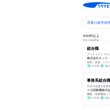
営業の新卒採
940件以上
501〜600件目
総合職
アーティストマネ
株式会社キッス
芸術・娯楽・レク
27年卒
東京
事務系総合職
日本の品質を世界
スガ試験機株式
機械・医療機器メ
27年卒
埼玉