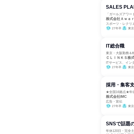
SALES PL
「ガールズアワー
株式会社Ａｗａ
スポーツ・レクリ
27年卒
東京
IT総合職
東京・大阪勤務＆
ＣＬＩＮＫＳ株
ITサービス、イン
27年卒
東京
採用・集客支
★全国16拠点★年休1
株式会社IMC
広告・宣伝
27年卒
東京
SNSで話題
年休120日・完全