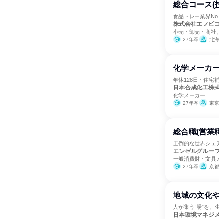
総合コース(
食品トレー業界No
株式会社エフピ
小売・卸売・商社
27年卒
北海
化学メーカ
年休128日・住宅
日本合成化工株
化学メーカー
27年卒
東京
総合職(営業
圧倒的な世界シェ
エンゼルグルー
一般消費財・文具
27年卒
京都
地域の文化
人が集う“場”を、
日本環境マネジ