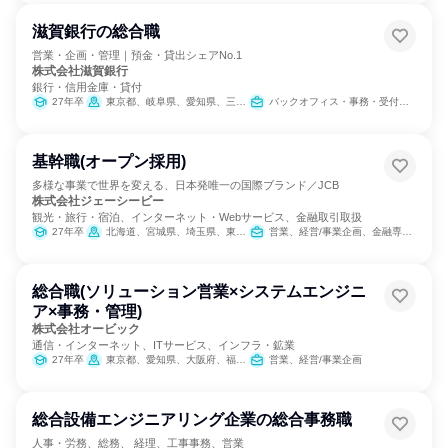
滋賀銀行の総合職
営業・企画・管理｜預金・貸出シェアNo.1
株式会社滋賀銀行
銀行・信用金庫・貸付
27年卒
東京都、岐阜県、愛知県、三重県、滋賀県、京都府、大阪府
バックオフィス・事務・受付、営業
基幹職(オープン採用)
多様な事業で世界を変える、日本発唯一の国際ブランド／JCB
株式会社ジェーシービー
観光・旅行・宿泊、インターネット・Webサービス、金融取引取扱
27年卒
北海道、宮城県、埼玉県、東京都、愛知県、大阪府、鳥取県、島根県、広島県、福岡県
営業、経営/事業企画、金融専門職、経理/税務/財務、人事、総務、法務/知財、商品企画、マーケティング・広告・宣伝、カスタマーサポート/コールセンター
総合職(ソリューション営業×システムエンジニ
ア×事務・管理)
株式会社オービック
通信・インターネット、ITサービス、インフラ・鉱業
27年卒
東京都、愛知県、大阪府、福岡県
営業、経営/事業企画
総合設備エンジニアリング企業の総合事務職
人事・労務、総務、 経理、工事事務、営業