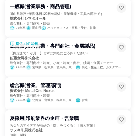
一般職(営業事務・商品管理)
岡山県勤務⭐年間休日122日⭐鋼材・産業機器・工具の商社です
株式会社シマダオール
総合商社・専門商社・卸売
27年卒
岡山県
バックオフィス・事務・受付、営業
締切：9月30日
総合職(法人営業・専門商社・金属製品)
【内定まで１か月！】まずは気軽にご応募ください♪
佐藤金属株式会社
総合商社・専門商社・卸売、小売・卸売・商社、鉄鋼・金属メーカー
27年卒
宮城県、栃木県、群馬県、東京都、神奈川県、静岡県、愛知県、大阪府、福岡県
製造・生産工程、カスタマーサクセス、IT、営業、バックオフィス・事務・受付、経理/税務/財務、人事、総務
総合職(営業、管理部門)
株式会社 Metal One Nexus
総合商社・専門商社・卸売
27年卒
北海道、宮城県、福島県、東京都、富山県、静岡県、愛知県、大阪府、広島県、福岡県
営業
夏採用|印刷業界の企画・営業職
あなたのアイデアが商品の「顔」をつくる！【法人営業】
サヌキ印刷株式会社
印刷・製版