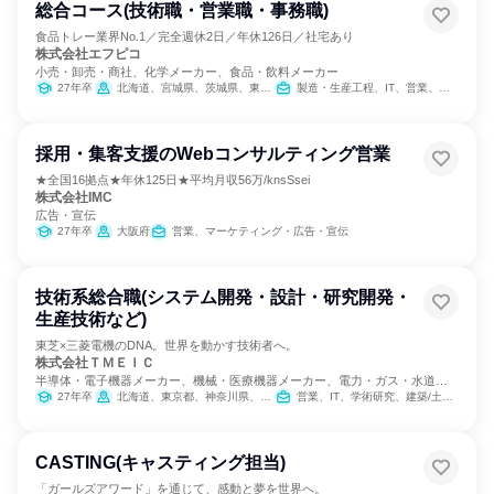
総合コース(技術職・営業職・事務職)
食品トレー業界No.1／完全週休2日／年休126日／社宅あり
株式会社エフピコ
小売・卸売・商社、化学メーカー、食品・飲料メーカー
27年卒
北海道、宮城県、茨城県、東京都、岐阜県、愛知県、大阪府、広島県、福岡県
製造・生産工程、IT、営業、バックオフィス・事務・受付、SCM/生産管理/購買/物流、建築/土木/プラント専門職、学術研究
採用・集客支援のWebコンサルティング営業
★全国16拠点★年休125日★平均月収56万/knsSsei
株式会社IMC
広告・宣伝
27年卒
大阪府
営業、マーケティング・広告・宣伝
技術系総合職(システム開発・設計・研究開発・
生産技術など)
東芝×三菱電機のDNA。世界を動かす技術者へ。
株式会社ＴＭＥＩＣ
半導体・電子機器メーカー、機械・医療機器メーカー、電力・ガス・水道・
エネルギー
27年卒
北海道、東京都、神奈川県、愛知県、兵庫県、長崎県
営業、IT、学術研究、建築/土木/プラント専門職、製造・生産工程
CASTING(キャスティング担当)
「ガールズアワード」を通じて、感動と夢を世界へ。