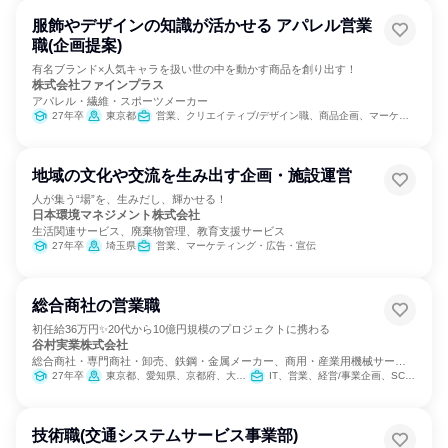
服飾やデザインの知識が活かせる アパレル営業
職(企画提案)
有名ブランド×人気キャラを扱い世の中を動かす商品を創り出す！
株式会社ファインプラス
アパレル・繊維・スポーツメーカー
27年卒
東京都
営業、クリエイティブ/デザイン職、商品企画、マーケティング・広告・宣伝
地域の文化や交流を生み出す企画・施設運営
人が集う“場”を、生みだし、輝かせる！
日本環境マネジメント株式会社
生活関連サービス、廃棄物管理、教育支援サービス
27年卒
埼玉県
営業、マーケティング・広告・宣伝
総合商社の営業職
初任給36万円✨20代から10億円規模のプロジェクトに携わる
谷村実業株式会社
総合商社・専門商社・卸売、鉄鋼・金属メーカー、商用・産業用機械サービ
ス
27年卒
東京都、愛知県、京都府、大阪府、兵庫県
IT、営業、経営/事業企画、SCM/生産管理/購買/物流、バックオフィス・事務・受付、商品企画、マーケティング・広告・宣伝
技術職(交通システムサービス事業部)