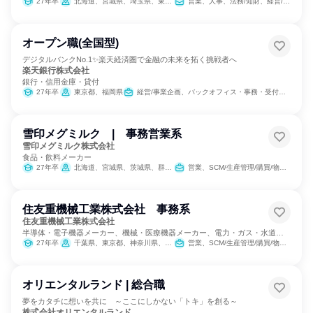
27年卒
北海道、宮城県、埼玉県、東京都、神奈川県、石川県、静岡県、愛知県、京都府、大阪府、広島県、香川県、福岡県、沖縄県
営業、人事、法務/知財、経営/事業企画、出版/メディア/芸能/エンタメ専門職
オープン職(全国型)
デジタルバンクNo.1✨楽天経済圏で金融の未来を拓く挑戦者へ
楽天銀行株式会社
銀行・信用金庫・貸付
27年卒
東京都、福岡県
経営/事業企画、バックオフィス・事務・受付、経理/税務/財務、人事、総務、IT、広報/IR、組織運営管理・公務員・事務系職種、営業、マーケティング・広告・宣伝、カスタマーサポート/コールセンター
雪印メグミルク | 事務営業系
雪印メグミルク株式会社
食品・飲料メーカー
27年卒
北海道、宮城県、茨城県、群馬県、埼玉県、千葉県、東京都、神奈川県、石川県、静岡県、愛知県、京都府、大阪府、岡山県、広島県、福岡県、沖縄県
営業、SCM/生産管理/購買/物流、総務、IT
住友重機械工業株式会社 事務系
住友重機械工業株式会社
半導体・電子機器メーカー、機械・医療機器メーカー、電力・ガス・水道・
エネルギー
27年卒
千葉県、東京都、神奈川県、愛知県、愛媛県
営業、SCM/生産管理/購買/物流、経理/税務/財務、人事、経営/事業企画、商品企画
オリエンタルランド | 総合職
夢をカタチに想いを共に ～ここにしかない「トキ」を創る～
株式会社オリエンタルランド