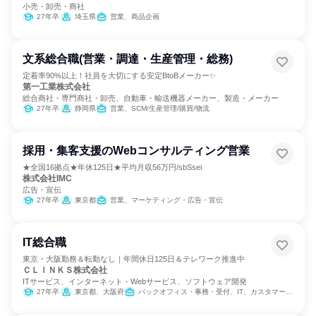
小売・卸売・商社
27年卒
埼玉県
営業、商品企画
文系総合職(営業・調達・生産管理・総務)
定着率90%以上！社員を大切にする安定BtoBメーカー✨
第一工業株式会社
総合商社・専門商社・卸売、自動車・輸送機器メーカー、製造・メーカー
27年卒
静岡県
営業、SCM/生産管理/購買/物流
採用・集客支援のWebコンサルティング営業
★全国16拠点★年休125日★平均月収56万円/sbSsei
株式会社IMC
広告・宣伝
27年卒
東京都
営業、マーケティング・広告・宣伝
IT総合職
東京・大阪勤務＆転勤なし｜年間休日125日＆テレワーク推進中
ＣＬＩＮＫＳ株式会社
ITサービス、インターネット・Webサービス、ソフトウェア開発
27年卒
東京都、大阪府
バックオフィス・事務・受付、IT、カスタマーサクセス、営業、人事