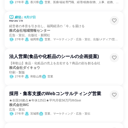
27年卒
香川県
営業、医療/福祉専門職、経理/税務/財務、人事、総務、法務/知財、組織運営管理・公務員・事務系職種、経営/事業企画
締切：8月17日
総合職
経営者の本音を引き出し、福岡経済の「今」を届ける
株式会社地域情報センター
広告・宣伝、出版社・新聞社
27年卒
福岡県
営業、マーケティング・広告・宣伝、出版/メディア/芸能/エンタメ専門職
法人営業(食品や化粧品のシールの企画提案)
【和歌山】食品・化粧品の売上を左右する？商品の顔を創る会社
株式会社ダイキョウ
印刷・製版
27年卒
和歌山県
営業
採用・集客支援のWebコンサルティング営業
★全国16拠点★年休125日★平均月収56万円/thSsei
株式会社IMC
広告・宣伝
27年卒
宮城県
営業、マーケティング・広告・宣伝