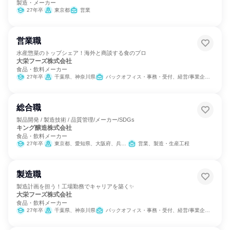
製造・メーカー
27年卒
東京都
営業
営業職
水産惣菜のトップシェア！海外と商談する食のプロ
大栄フーズ株式会社
食品・飲料メーカー
27年卒
千葉県、神奈川県
バックオフィス・事務・受付、経営/事業企画、営業、製造・生産工程、SCM/生産管理/購買/物流、商品企画
総合職
製品開発 / 製造技術 / 品質管理/メーカー/SDGs
キング醸造株式会社
食品・飲料メーカー
27年卒
東京都、愛知県、大阪府、兵庫県
営業、製造・生産工程
製造職
製造計画を担う！工場勤務でキャリアを築く✨
大栄フーズ株式会社
食品・飲料メーカー
27年卒
千葉県、神奈川県
バックオフィス・事務・受付、経営/事業企画、営業、製造・生産工程、SCM/生産管理/購買/物流、商品企画