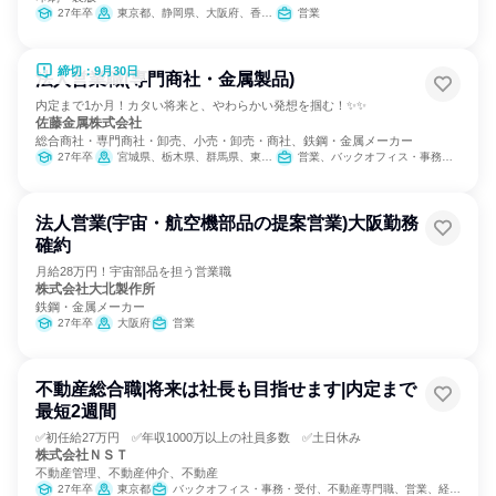
27年卒
東京都、静岡県、大阪府、香川県、福岡県、宮崎県
営業
締切：9月30日
法人営業職(専門商社・金属製品)
内定まで1か月！カタい将来と、やわらかい発想を掴む！✨✨
佐藤金属株式会社
総合商社・専門商社・卸売、小売・卸売・商社、鉄鋼・金属メーカー
27年卒
宮城県、栃木県、群馬県、東京都、神奈川県、静岡県、愛知県、大阪府、福岡県
営業、バックオフィス・事務・受付
法人営業(宇宙・航空機部品の提案営業)大阪勤務
確約
月給28万円！宇宙部品を担う営業職
株式会社大北製作所
鉄鋼・金属メーカー
27年卒
大阪府
営業
不動産総合職|将来は社長も目指せます|内定まで
最短2週間
✅初任給27万円 ✅年収1000万以上の社員多数 ✅土日休み
株式会社ＮＳＴ
不動産管理、不動産仲介、不動産
27年卒
東京都
バックオフィス・事務・受付、不動産専門職、営業、経営/事業企画、金融専門職、人事、総務、マーケティング・広告・宣伝