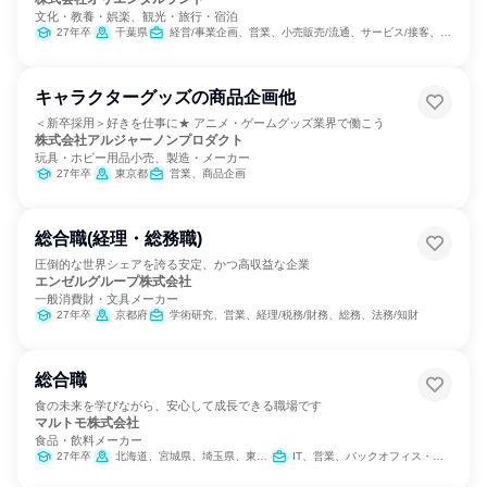
文化・教養・娯楽、観光・旅行・宿泊
27年卒
千葉県
経営/事業企画、営業、小売販売/流通、サービス/接客、SCM/生産管理/購買/物流、経理/税務/財務、人事、法務/知財、IT、組織運営管理・公務員・事務系職種、商品企画、マーケティング・広告・宣伝
キャラクターグッズの商品企画他
＜新卒採用＞好きを仕事に★ アニメ・ゲームグッズ業界で働こう
株式会社アルジャーノンプロダクト
玩具・ホビー用品小売、製造・メーカー
27年卒
東京都
営業、商品企画
総合職(経理・総務職)
圧倒的な世界シェアを誇る安定、かつ高収益な企業
エンゼルグループ株式会社
一般消費財・文具メーカー
27年卒
京都府
学術研究、営業、経理/税務/財務、総務、法務/知財
総合職
食の未来を学びながら、安心して成長できる職場です
マルトモ株式会社
食品・飲料メーカー
27年卒
北海道、宮城県、埼玉県、東京都、愛知県、大阪府、広島県、愛媛県、福岡県
IT、営業、バックオフィス・事務・受付、学術研究、製造・生産工程