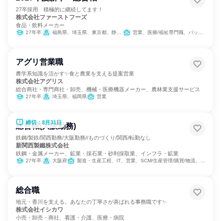
27卒採用 積極的に継続してます！
株式会社ファーストフーズ
食品・飲料メーカー
27年卒
福島県、埼玉県、東京都、静岡県
営業、医療/福祉専門職、バックオフィス・事務・受付、製造・生産工程、学術研究、人事、総務、IT、建築/土木/プラント専門職
アグリ営業職
農学系知識を活かす✨食と農業を支える提案営業
株式会社アグリス
総合商社・専門商社・卸売、機械・医療機器メーカー、農林業支援サービス
27年卒
埼玉県、福岡県
営業
締切：8月31日
総合職(大阪勤務)
鉄鋼/製鉄/関西勤務/大阪勤務//ものづくり/関西/転勤なし
新関西製鐵株式会社
鉄鋼・金属メーカー、鉱業・採石業・砂利採取業、インフラ・鉱業
27年卒
大阪府
製造・生産工程、IT、営業、SCM/生産管理/購買/物流、経理/税務/財務、人事、総務
総合職
地元・香川を支える。あなたの丁寧さが喜ばれる事務職です✨
株式会社イシカワ
小売・卸売・商社、看護・介護、医療・病院