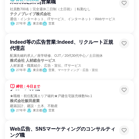
東京限定採用|営業職
社員数700名｜完全週休二日制（土日祝）｜転勤なし
テクノブレイブ株式会社
通信・インターネット、ITサービス、インターネット・Webサービス
27年卒
東京都
営業
Indeed等の広告営業:Indeed、リクルート正規
代理店
配属先確約求人／座学研修、OJT／20代30代中心／土日祝休
株式会社 人材総合サービス
人材派遣・職業紹介、広告・宣伝、ITサービス
27年卒
東京都
営業、マーケティング・広告・宣伝
締切：今日まで
グローバル職
★職種・初任配属エリア確約★戸建住宅販売棟数No.1
株式会社飯田産業
建築設計、建設・土木、不動産
27年卒
東京都
営業
Web広告、SNSマーケティングのコンサルティ
ング職