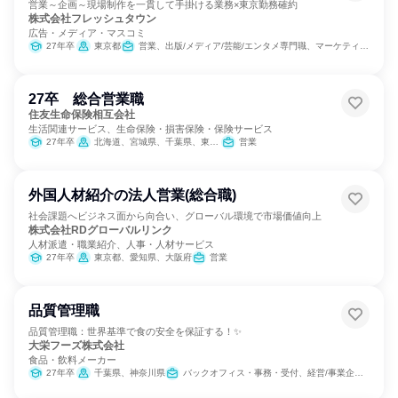
営業～企画～現場制作を一貫して手掛ける業務×東京勤務確約
株式会社フレッシュタウン
広告・メディア・マスコミ
27年卒
東京都
営業、出版/メディア/芸能/エンタメ専門職、マーケティング・広告・宣伝
27卒 総合営業職
住友生命保険相互会社
生活関連サービス、生命保険・損害保険・保険サービス
27年卒
北海道、宮城県、千葉県、東京都、神奈川県、愛知県、京都府、大阪府、兵庫県、広島県、福岡県
営業
外国人材紹介の法人営業(総合職)
社会課題へビジネス面から向合い、グローバル環境で市場価値向上
株式会社RDグローバルリンク
人材派遣・職業紹介、人事・人材サービス
27年卒
東京都、愛知県、大阪府
営業
品質管理職
品質管理職：世界基準で食の安全を保証する！✨
大栄フーズ株式会社
食品・飲料メーカー
27年卒
千葉県、神奈川県
バックオフィス・事務・受付、経営/事業企画、営業、製造・生産工程、SCM/生産管理/購買/物流、商品企画