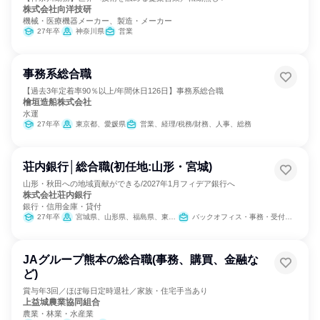
株式会社向洋技研
機械・医療機器メーカー、製造・メーカー
27年卒
神奈川県
営業
事務系総合職
【過去3年定着率90％以上/年間休日126日】事務系総合職
檜垣造船株式会社
水運
27年卒
東京都、愛媛県
営業、経理/税務/財務、人事、総務
荘内銀行│総合職(初任地:山形・宮城)
山形・秋田への地域貢献ができる/2027年1月フィデア銀行へ
株式会社荘内銀行
銀行・信用金庫・貸付
27年卒
宮城県、山形県、福島県、東京都
バックオフィス・事務・受付、IT、営業、経営/事業企画、金融専門職、経理/税務/財務、人事、総務、法務/知財、広報/IR
JAグループ熊本の総合職(事務、購買、金融な
ど)
賞与年3回／ほぼ毎日定時退社／家族・住宅手当あり
上益城農業協同組合
農業・林業・水産業