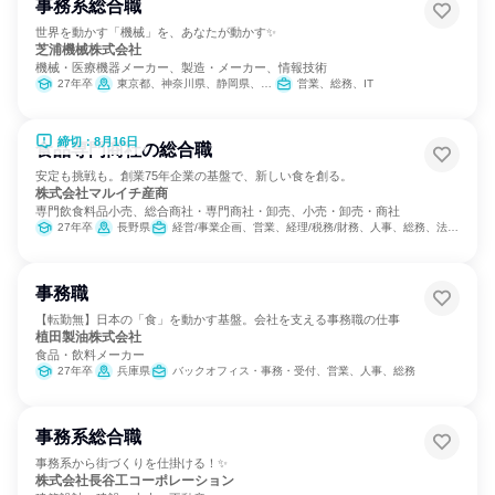
事務系総合職
世界を動かす「機械」を、あなたが動かす✨
芝浦機械株式会社
機械・医療機器メーカー、製造・メーカー、情報技術
27年卒
東京都、神奈川県、静岡県、愛知県、大阪府
営業、総務、IT
締切：8月16日
食品専門商社の総合職
安定も挑戦も。創業75年企業の基盤で、新しい食を創る。
株式会社マルイチ産商
専門飲食料品小売、総合商社・専門商社・卸売、小売・卸売・商社
27年卒
長野県
経営/事業企画、営業、経理/税務/財務、人事、総務、法務/知財、IT、広報/IR、商品企画
事務職
【転勤無】日本の「食」を動かす基盤。会社を支える事務職の仕事
植田製油株式会社
食品・飲料メーカー
27年卒
兵庫県
バックオフィス・事務・受付、営業、人事、総務
事務系総合職
事務系から街づくりを仕掛ける！✨
株式会社長谷工コーポレーション