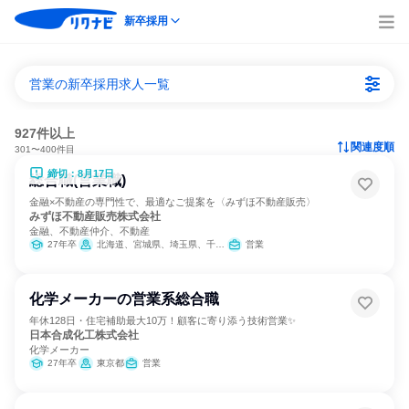
新卒採用
営業の新卒採用求人一覧
927件以上
関連度順
301〜400件目
締切：8月17日
総合職(営業職)
金融×不動産の専門性で、最適なご提案を〈みずほ不動産販売〉
みずほ不動産販売株式会社
金融、不動産仲介、不動産
27年卒
北海道、宮城県、埼玉県、千葉県、東京都、神奈川県、新潟県、愛知県、京都府、大阪府、兵庫県、岡山県、広島県、福岡県
営業
化学メーカーの営業系総合職
年休128日・住宅補助最大10万！顧客に寄り添う技術営業✨
日本合成化工株式会社
化学メーカー
27年卒
東京都
営業