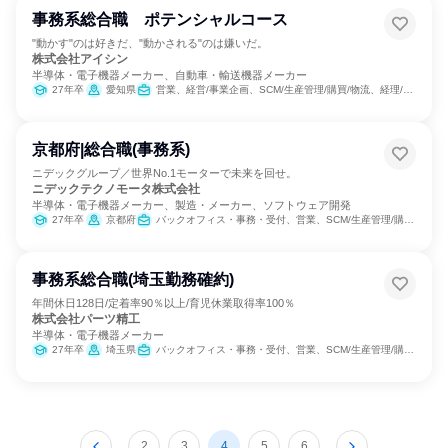
事務系総合職 ポテンシャルコース
"動かす"のは好きだ、"動かされる"のは嫌いだ。
株式会社アイシン
半導体・電子機器メーカー、自動車・輸送機器メーカー
27年卒
愛知県
営業、経営/事業企画、SCM/生産管理/購買/物流、経理/税務/財務、人事、総務、法務/知財、IT、広報/IR
京都府|総合職(事務系)
ニデックグループ／世界No.1モーターで未来を回せ。
ニデックテクノモータ株式会社
半導体・電子機器メーカー、製造・メーカー、ソフトウェア開発
27年卒
京都府
バックオフィス・事務・受付、営業、SCM/生産管理/購買/物流、総務、IT
事務系総合職(埼玉勤務確約)
年間休日128日/定着率90％以上/育児休業取得率100％
株式会社パーツ精工
半導体・電子機器メーカー
27年卒
埼玉県
バックオフィス・事務・受付、営業、SCM/生産管理/購買/物流
2
3
4
5
6