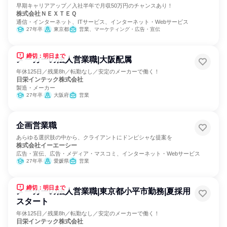
早期キャリアアップ／入社半年で月収50万円のチャンスあり！
株式会社ＮＥＸＴＥＱ
通信・インターネット、ITサービス、インターネット・Webサービス
27年卒
東京都
営業、マーケティング・広告・宣伝
締切：明日まで
メーカーの法人営業職|大阪配属
年休125日／残業8h／転勤なし／安定のメーカーで働く！
日栄インテック株式会社
製造・メーカー
27年卒
大阪府
営業
企画営業職
あらゆる選択肢の中から、クライアントにドンピシャな提案を
株式会社イーエーシー
広告・宣伝、広告・メディア・マスコミ、インターネット・Webサービス
27年卒
愛媛県
営業
締切：明日まで
メーカーの法人営業職|東京都小平市勤務|夏採用
スタート
年休125日／残業8h／転勤なし／安定のメーカーで働く！
日栄インテック株式会社