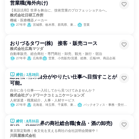
営業職(海外向け)
【英語活用】世界を舞台に、技術営業のプロフェッショナルへ。
株式会社日研工作所
機械・医療機器メーカー
27年卒
宮城県、栃木県、群馬県、東京都、神奈川県、新潟県、石川県、長野県、静岡県、愛知県、大阪府、奈良県、岡山県、広島県、福岡県
営業
おりづるタワー(株) 接客・販売コース
株式会社広島マツダ
自動車販売、総合商社・専門商社・卸売、観光・旅行・宿泊
27年卒
広島県
営業、小売販売/流通、総務、広報/IR、商品企画
締切：2月28日
総合職 :将来自分がやりたい仕事へ目指すことが
可能。
自分に合う仕事――入社してから見つけてみませんか？
株式会社グッドワークコミュニケーションズ
人材派遣・職業紹介、人事・人材サービス
27年卒
北海道、埼玉県、千葉県、東京都、神奈川県、愛知県、京都府、大阪府、兵庫県、奈良県、和歌山県、福岡県
バックオフィス・事務・受付、営業、サービス/接客、人事、広報/IR、出版/メディア/芸能/エンタメ専門職、マーケティング・広告・宣伝、カスタマーサポート/コールセンター
締切：8月31日
飲食・食品業界の商社総合職(食品・酒の卸売)
東京限定勤務｜食文化を支える商社の会社説明会開催中！
川田屋株式会社