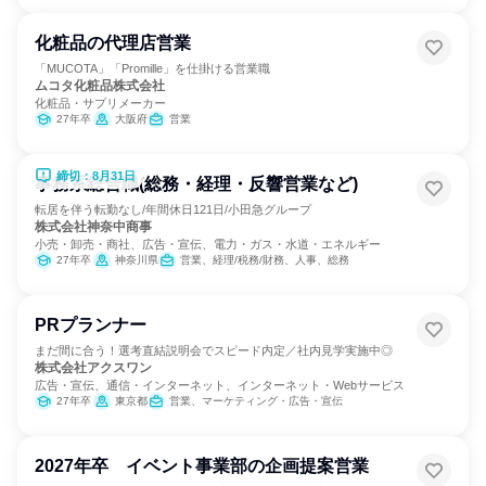
化粧品の代理店営業
「MUCOTA」「Promille」を仕掛ける営業職
ムコタ化粧品株式会社
化粧品・サプリメーカー
27年卒
大阪府
営業
締切：8月31日
事務系総合職(総務・経理・反響営業など)
転居を伴う転勤なし/年間休日121日/小田急グループ
株式会社神奈中商事
小売・卸売・商社、広告・宣伝、電力・ガス・水道・エネルギー
27年卒
神奈川県
営業、経理/税務/財務、人事、総務
PRプランナー
まだ間に合う！選考直結説明会でスピード内定／社内見学実施中◎
株式会社アクスワン
広告・宣伝、通信・インターネット、インターネット・Webサービス
27年卒
東京都
営業、マーケティング・広告・宣伝
2027年卒 イベント事業部の企画提案営業