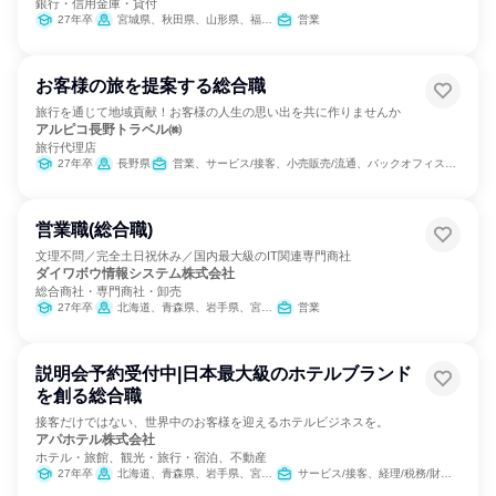
銀行・信用金庫・貸付
27年卒
宮城県、秋田県、山形県、福島県、栃木県、埼玉県、東京都
営業
お客様の旅を提案する総合職
旅行を通じて地域貢献！お客様の人生の思い出を共に作りませんか
アルピコ長野トラベル㈱
旅行代理店
27年卒
長野県
営業、サービス/接客、小売販売/流通、バックオフィス・事務・受付
営業職(総合職)
文理不問／完全土日祝休み／国内最大級のIT関連専門商社
ダイワボウ情報システム株式会社
総合商社・専門商社・卸売
27年卒
北海道、青森県、岩手県、宮城県、秋田県、山形県、福島県、茨城県、栃木県、群馬県、埼玉県、千葉県、東京都、神奈川県、新潟県、富山県、石川県、福井県、山梨県、長野県、岐阜県、静岡県、愛知県、三重県、滋賀県、京都府、大阪府、兵庫県、奈良県、和歌山県、鳥取県、島根県、岡山県、広島県、山口県、徳島県、香川県、愛媛県、高知県、福岡県、佐賀県、長崎県、熊本県、大分県、宮崎県、鹿児島県、沖縄県
営業
説明会予約受付中|日本最大級のホテルブランド
を創る総合職
接客だけではない、世界中のお客様を迎えるホテルビジネスを。
アパホテル株式会社
ホテル・旅館、観光・旅行・宿泊、不動産
27年卒
北海道、青森県、岩手県、宮城県、山形県、福島県、栃木県、群馬県、埼玉県、千葉県、東京都、神奈川県、新潟県、富山県、石川県、福井県、長野県、岐阜県、静岡県、愛知県、三重県、滋賀県、京都府、大阪府、兵庫県、奈良県、鳥取県、岡山県、広島県、香川県、愛媛県、福岡県、佐賀県、長崎県、熊本県、宮崎県、鹿児島県、沖縄県
サービス/接客、経理/税務/財務、人事、総務、広報/IR、経営/事業企画、営業、商品企画、マーケティング・広告・宣伝