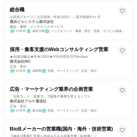
総合職
小田急グループ／土日祝休／年休120日～／賞与実績4.6ヶ月
横浜ビルシステム株式会社
建設・修理・メンテナンスサービス
27年卒
神奈川県
バックオフィス・事務・受付、営業、サービス/接客、人事
採用・集客支援のWebコンサルティング営業
★全国16拠点★年休125日★平均月収56万円/ksSsei
株式会社IMC
広告・宣伝
27年卒
福岡県
営業、マーケティング・広告・宣伝
広告・マーケティング業界の企画営業
「分析力」と「提案力」で顧客の事業を変えるシゴト。
株式会社アルケ通信社
広告・宣伝
27年卒
東京都
営業、マーケティング・広告・宣伝
BtoBメーカーの営業職(国内・海外・技術営業)
【神奈川勤務】世界へ技術を広める提案営業／転勤無し✨