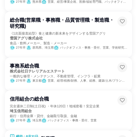
27年卒
熊本県
営業、経営/事業企画、医療/福祉専門職、バックオフィス・事務・受付、SCM/生産管理/購買/物流、組織運営管理・公務員・事務系職種、農林水産鉱業職種
総合職(営業職・事務職・品質管理職・製造職・
研究職)
《1次面接直結型》食と健康の新未来をデザインする雪国アグリ
雪国アグリ株式会社
食品・飲料メーカー、製造・メーカー
27年卒
群馬県、埼玉県
バックオフィス・事務・受付、営業、学術研究、製造・生産工程
事務系総合職
株式会社日テレリアルエステート
一般的な修理・メンテナンス、不動産管理、インフラ・鉱業
27年卒
東京都
営業、経理/税務/財務、人事、総務、建築/土木/プラント専門職
信用組合の総合職
完全週休二日制(土日祝) ・年休120日！地域密着！安定企業
埼玉信用組合
銀行・信用金庫・貸付、金融取引取扱、金融
27年卒
埼玉県
バックオフィス・事務・受付、営業
締切：8月31日