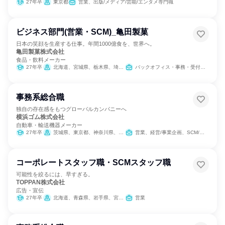
27年卒
東京都
営業、出版/メディア/芸能/エンタメ専門職
ビジネス部門(営業・SCM)_亀田製菓
日本の笑顔を生産する仕事。年間1000億食を、世界へ。
亀田製菓株式会社
食品・飲料メーカー
27年卒
北海道、宮城県、栃木県、埼玉県、東京都、神奈川県、新潟県、石川県、長野県、愛知県、大阪府、広島県、福岡県
バックオフィス・事務・受付、営業、SCM/生産管理/購買/物流
事務系総合職
独自の存在感をもつグローバルカンパニーへ
横浜ゴム株式会社
自動車・輸送機器メーカー
27年卒
茨城県、東京都、神奈川県、長野県、静岡県、愛知県、三重県、広島県
営業、経営/事業企画、SCM/生産管理/購買/物流、バックオフィス・事務・受付、経理/税務/財務、人事、法務/知財、IT、商品企画、マーケティング・広告・宣伝
コーポレートスタッフ職・SCMスタッフ職
可能性を絞るには、早すぎる。
TOPPAN株式会社
広告・宣伝
27年卒
北海道、青森県、岩手県、宮城県、秋田県、山形県、福島県、茨城県、栃木県、群馬県、埼玉県、千葉県、東京都、神奈川県、新潟県、富山県、石川県、長野県、静岡県、愛知県、三重県、滋賀県、京都府、大阪府、兵庫県、島根県、岡山県、広島県、山口県、香川県、愛媛県、高知県、福岡県、佐賀県、長崎県、熊本県、大分県、宮崎県、鹿児島県、沖縄県
営業