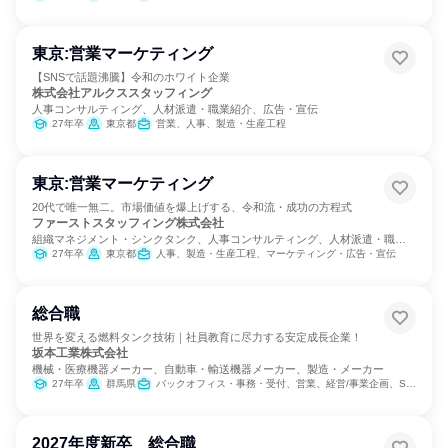
東京:営業マーケティング
【SNSで話題沸騰】令和のホワイト企業
株式会社アルクススタッフィング
人事コンサルティング、人材派遣・職業紹介、広告・宣伝
27年卒
東京都
営業、人事、製造・生産工程
東京:営業マーケティング
20代で唯一無二。市場価値を爆上げする、令和流・成功の方程式
ファーストスタッフィング株式会社
組織マネジメント・シンクタンク、人事コンサルティング、人材派遣・職業
紹介
27年卒
東京都
人事、製造・生産工程、マーケティング・広告・宣伝
総合職
世界を変える燃料タンク技術｜社員教育に尽力する安定成長企業！
坂本工業株式会社
機械・医療機器メーカー、自動車・輸送機器メーカー、製造・メーカー
27年卒
群馬県
バックオフィス・事務・受付、営業、経営/事業企画、SCM/生産管理/購買/物流、経理/税務/財務、人事、総務
2027年度新卒 総合職