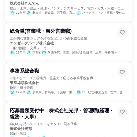
株式会社きんでん
建設・土木、建設・修理・メンテナンスサービス、電力・ガス・水道・エネ
ルギー
27年卒
北海道、青森県、岩手県、宮城県、秋田県、山形県、福島県、茨城県、栃木県、群馬県、埼玉県、千葉県、東京都、神奈川県、新潟県、富山県、石川県、福井県、山梨県、長野県、岐阜県、静岡県、愛知県、三重県、滋賀県、京都府、大阪府、兵庫県、奈良県、和歌山県、鳥取県、岡山県、広島県、山口県、徳島県、香川県、愛媛県、高知県、福岡県、熊本県、大分県、宮崎県、鹿児島県、沖縄県
バックオフィス・事務・受付、営業、経営/事業企画、経理/税務/財務、人事、総務、法務/知財、IT、広報/IR
総合職(営業職・海外営業職)
圧倒的な世界シェアを誇る安定、かつ高収益な企業
エンゼルグループ株式会社
一般消費財・文具メーカー
27年卒
京都府
学術研究、営業、経理/税務/財務、総務、法務/知財
事務系総合職
✅様々なニーズに現場力・提案力で応える事務系総合職
東洋埠頭株式会社
物流・運行管理
27年卒
茨城県、群馬県、千葉県、東京都、神奈川県、愛知県、大阪府、福岡県、宮崎県、鹿児島県
IT、経営/事業企画、営業、交通/運輸、SCM/生産管理/購買/物流、バックオフィス・事務・受付、経理/税務/財務、人事、総務、広報/IR
応募書類受付中 株式会社光邦・管理職(経理・
総務・人事)
遊び心を持ってアイデアをカタチに刷る仕事
株式会社光邦
印刷・製版