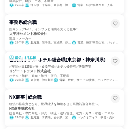
建築設計、建設・土木、不動産
27年卒
埼玉県、千葉県、東京都、神奈川県、愛知県、京都府、大阪府、福岡県、沖縄県
営業、経営/事業企画、人事
事務系総合職
国内シェアNo.1。インフラと環境を支える仕事✨
太平洋セメント株式会社
製造・メーカー
27年卒
北海道、岩手県、宮城県、群馬県、埼玉県、千葉県、東京都、神奈川県、新潟県、石川県、福井県、愛知県、三重県、大阪府、広島県、香川県、高知県、福岡県、大分県
営業、経営/事業企画、バックオフィス・事務・受付、SCM/生産管理/購買/物流、経理/税務/財務、人事、総務、法務/知財、IT、広報/IR、組織運営管理・公務員・事務系職種
締切：8月31日
会員制ホテル ホテル総合職(東京都・神奈川県)
✅年間休日125日✅寮・食堂完備✅ホテル優待有✅研修充実
リゾートトラスト株式会社
ホテル・旅館、観光・旅行・宿泊、不動産
27年卒
東京都、神奈川県
営業、飲食、サービス/接客、バックオフィス・事務・受付、カスタマーサポート/コールセンター
NX商事│総合職
物流の推進力となり、世界経済を加速させる高機能複合商社へ。
NX商事株式会社
総合商社・専門商社・卸売、物流・運行管理、電力・ガス・水道・エネルギ
ー
27年卒
北海道、青森県、岩手県、宮城県、秋田県、山形県、福島県、茨城県、栃木県、群馬県、埼玉県、千葉県、東京都、神奈川県、新潟県、富山県、石川県、福井県、山梨県、長野県、岐阜県、静岡県、愛知県、三重県、滋賀県、京都府、大阪府、兵庫県、奈良県、和歌山県、鳥取県、島根県、岡山県、広島県、山口県、徳島県、香川県、愛媛県、高知県、福岡県、佐賀県、長崎県、熊本県、大分県、宮崎県、鹿児島県
バックオフィス・事務・受付、カスタマーサクセス、営業、経営/事業企画、SCM/生産管理/購買/物流、交通/運輸、経理/税務/財務、人事、総務、法務/知財、IT、広報/IR、製造・生産工程、建築/土木/プラント専門職、マーケティング・広告・宣伝