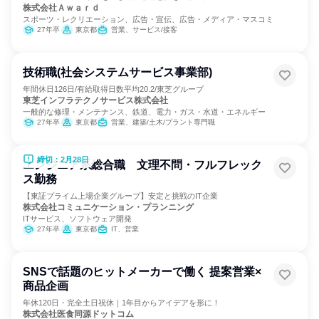
株式会社Ａｗａｒｄ
スポーツ・レクリエーション、広告・宣伝、広告・メディア・マスコミ
27年卒
東京都
営業、サービス/接客
技術職(社会システムサービス事業部)
年間休日126日/有給取得日数平均20.2/東芝グループ
東芝インフラテクノサービス株式会社
一般的な修理・メンテナンス、鉄道、電力・ガス・水道・エネルギー
27年卒
東京都
営業、建築/土木/プラント専門職
締切：2月28日
エンジニア系総合職 文理不問・フルフレック
ス勤務
【東証プライム上場企業グループ】安定と挑戦のIT企業
株式会社コミュニケーション・プランニング
ITサービス、ソフトウェア開発
27年卒
東京都
IT、営業
SNSで話題のヒットメーカーで働く 提案営業×
商品企画
年休120日・完全土日祝休｜1年目からアイデアを形に！
株式会社医食同源ドットコム