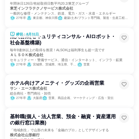
年間休日126日/有給取得日数平均20.2/東芝グループ
東芝インフラテクノサービス株式会社
一般的な修理・メンテナンス、鉄道、電力・ガス・水道・エネルギー
27年卒
東京都、神奈川県
建築/土木/プラント専門職、製造・生産工程、営業
締切：8月31日
法人営業(セキュリティコンサル・AIロボット・
社会基盤構築)
毎年9連休以上の取得を推奨！ALSOKは福利厚生も超一流です
ＡＬＳＯＫ株式会社
セキュリティー・警備サービス、通信・インターネット、インフラ・鉱業
27年卒
宮城県、茨城県、埼玉県、千葉県、東京都、神奈川県、山梨県、長野県、静岡県、愛知県、滋賀県、京都府、大阪府、兵庫県、奈良県、和歌山県、岡山県、山口県、徳島県、香川県、高知県、福岡県、熊本県、大分県
営業
ホテル向けアメニティ・グッズの企画営業
サン・エース株式会社
総合商社・専門商社・卸売
27年卒
大阪府
営業、商品企画、マーケティング・広告・宣伝
基幹職(個人・法人営業、預金・融資・資産運用
の銀行窓口業務)
「地域創生」で山形の未来を「金融のプロ」としてデザインする
株式会社山形銀行