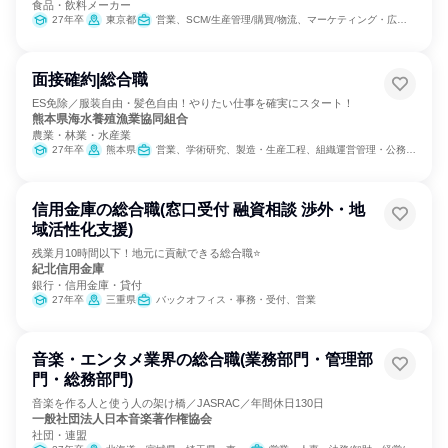
食品・飲料メーカー
27年卒
東京都
営業、SCM/生産管理/購買/物流、マーケティング・広告・宣伝
面接確約|総合職
ES免除／服装自由・髪色自由！やりたい仕事を確実にスタート！
熊本県海水養殖漁業協同組合
農業・林業・水産業
27年卒
熊本県
営業、学術研究、製造・生産工程、組織運営管理・公務員・事務系職種
信用金庫の総合職(窓口受付 融資相談 渉外・地
域活性化支援)
残業月10時間以下！地元に貢献できる総合職⭐
紀北信用金庫
銀行・信用金庫・貸付
27年卒
三重県
バックオフィス・事務・受付、営業
音楽・エンタメ業界の総合職(業務部門・管理部
門・総務部門)
音楽を作る人と使う人の架け橋／JASRAC／年間休日130日
一般社団法人日本音楽著作権協会
社団・連盟