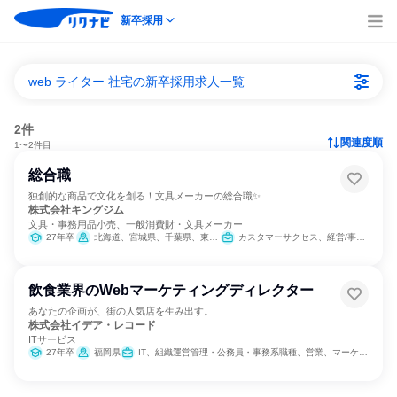
新卒採用
web ライター 社宅の新卒採用求人一覧
2件
関連度順
1〜2件目
総合職
独創的な商品で文化を創る！文具メーカーの総合職✨
株式会社キングジム
文具・事務用品小売、一般消費財・文具メーカー
27年卒
北海道、宮城県、千葉県、東京都、静岡県、愛知県、大阪府、広島県、福岡県
カスタマーサクセス、経営/事業企画、営業、バックオフィス・事務・受付、SCM/生産管理/購買/物流、経理/税務/財務、総務、製造・生産工程、建築/土木/プラント専門職、商品企画、マーケティング・広告・宣伝、IT
飲食業界のWebマーケティングディレクター
あなたの企画が、街の人気店を生み出す。
株式会社イデア・レコード
ITサービス
27年卒
福岡県
IT、組織運営管理・公務員・事務系職種、営業、マーケティング・広告・宣伝、カスタマーサクセス、マーケティング・広報・広告・宣伝系職種