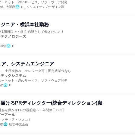
ターネット・Webサービス、ソフトウェア開発
都、大阪府
IT、クリエイティブ/デザイン職
ンジニア・横浜本社勤務
125日以上・横浜でSEとして働きたい方！
ジテクノロジーズ
川県
IT
ニア、システムエンジニア
し｜土日祝休み｜テレワーク可｜固定残業代なし
ロテックシステム
ターネット・Webサービス、ソフトウェア開発
都
IT
届けるPRディレクター(統合ディレクション)職
会を動かすPRの最前線へ！年間休日123日
ピーアール
・メディア・マスコミ
都
経営/事業企画