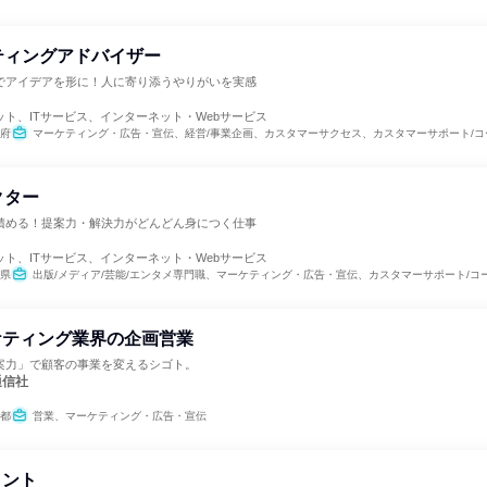
ティングアドバイザー
でアイデアを形に！人に寄り添うやりがいを実感
ト
ト、ITサービス、インターネット・Webサービス
府
マーケティング・広告・宣伝、経営/事業企画、カスタマーサクセス、カスタマーサポート/コ
クター
積める！提案力・解決力がどんどん身につく仕事
ト
ト、ITサービス、インターネット・Webサービス
県
出版/メディア/芸能/エンタメ専門職、マーケティング・広告・宣伝、カスタマーサポート/コ
ケティング業界の企画営業
案力」で顧客の事業を変えるシゴト。
通信社
都
営業、マーケティング・広告・宣伝
タント