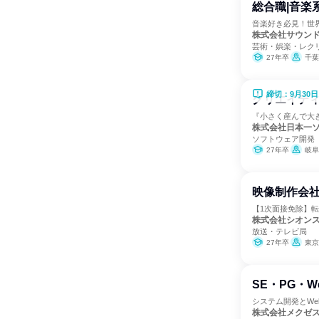
総合職|音楽
音楽好き必見！世
株式会社サウン
芸術・娯楽・レク
27年卒
千葉
締切：9月30日
クリエイティ
『小さく産んで大
株式会社日本一
ソフトウェア開発
27年卒
岐阜
映像制作会
【1次面接免除】
株式会社シオン
放送・テレビ局
27年卒
東京
SE・PG・
システム開発とW
株式会社メクゼ