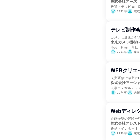
株式会社アーズ
放送・テレビ局、
27年卒
東京
テレビ制作
カメラと企画が好
東京カメラ機材
小売・卸売・商社
27年卒
東京
WEBクリエ
充実研修で確実に
株式会社アーシ
人事コンサルティ
27年卒
大阪
Webディレ
企画提案の経験を
株式会社アシス
通信・インターネッ
27年卒
東京