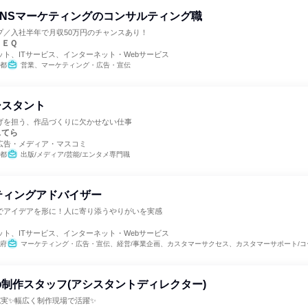
SNSマーケティングのコンサルティング職
プ／入社半年で月収50万円のチャンスあり！
ＴＥＱ
ト、ITサービス、インターネット・Webサービス
都
営業、マーケティング・広告・宣伝
シスタント
げを担う、作品づくりに欠かせない仕事
スてら
広告・メディア・マスコミ
都
出版/メディア/芸能/エンタメ専門職
ティングアドバイザー
でアイデアを形に！人に寄り添うやりがいを実感
ト
ト、ITサービス、インターネット・Webサービス
府
マーケティング・広告・宣伝、経営/事業企画、カスタマーサクセス、カスタマーサポート/コ
制作スタッフ(アシスタントディレクター)
充実✨幅広く制作現場で活躍✨