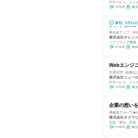
ITサービス、イン
27年卒
東京
締切：8月31日
システムエ
初任給アップ・年休
株式会社オレン
ソフトウェア開発
27年卒
神奈
Webエンジ
文理不問｜転勤な
株式会社ニュー
ITサービス、イン
27年卒
東京
企業の想いを
博報堂グループ★社
株式会社オズマ
広告・宣伝、広告
27年卒
東京