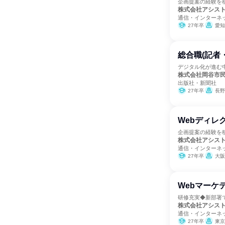
企画提案の経験を
株式会社アシス
通信・インターネッ
27年卒
愛知
総合職(記者
デジタル化が進む
株式会社岡谷市
出版社・新聞社
27年卒
長野
Webディレ
企画提案の経験を
株式会社アシス
通信・インターネッ
27年卒
大阪
Webマーケ
研修充実◆新部署
株式会社アシス
通信・インターネッ
27年卒
東京