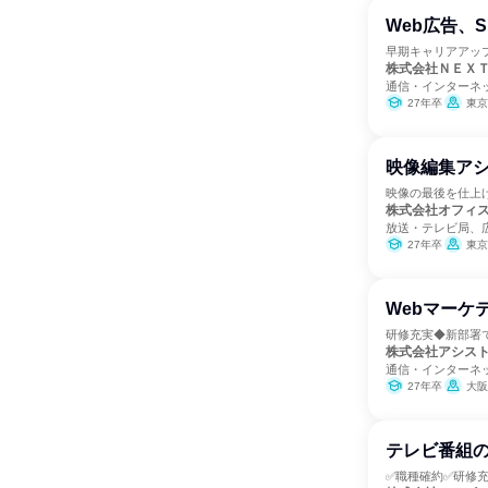
Web広告、
早期キャリアアッ
株式会社ＮＥＸ
通信・インターネッ
27年卒
東京
映像編集ア
映像の最後を仕上
株式会社オフィ
放送・テレビ局、
27年卒
東京
Webマーケ
研修充実◆新部署
株式会社アシス
通信・インターネッ
27年卒
大阪
テレビ番組の
✅職種確約✅研修