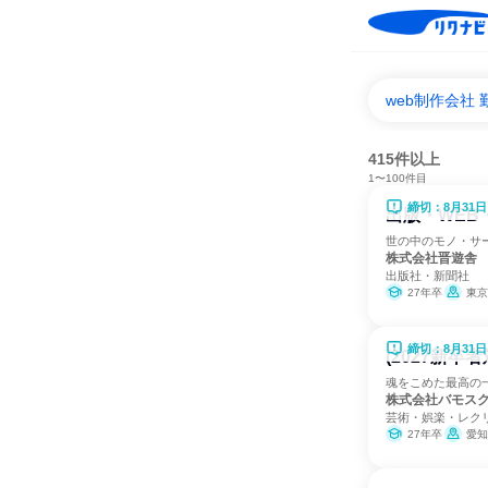
web制作会社
415件以上
1〜100件目
締切：8月31日
出版・WEB
世の中のモノ・サ
株式会社晋遊舎
出版社・新聞社
27年卒
東京
締切：8月31日
(2027新
魂をこめた最高の
株式会社バモス
芸術・娯楽・レク
27年卒
愛知