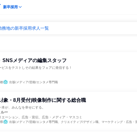
新卒採用
 勤務地の新卒採用求人一覧
・SNSメディアの編集スタッフ
ービスをテストしその結果をフェアに発信する！
都
出版/メディア/芸能/エンタメ専門職
卒者対象・8月受付)映像制作に関する総合職
一本が、みんなを幸せにする。
クルー
リエーション、広告・宣伝、広告・メディア・マスコミ
県
出版/メディア/芸能/エンタメ専門職、クリエイティブ/デザイン職、マーケティング・広告・