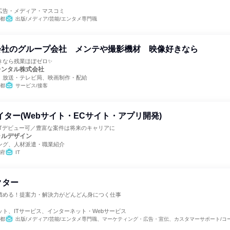
広告・メディア・マスコミ
都
出版/メディア/芸能/エンタメ専門職
会社のグループ会社 メンテや撮影機材 映像好きなら
きなら残業ほぼゼロ✨
レンタル株式会社
、放送・テレビ局、映画制作・配給
都
サービス/接客
イター(Webサイト・ECサイト・アプリ開発)
ITデビュー可／豊富な案件は将来のキャリアに
ャルデザイン
ング、人材派遣・職業紹介
府
IT
クター
積める！提案力・解決力がどんどん身につく仕事
ト
ト、ITサービス、インターネット・Webサービス
都
出版/メディア/芸能/エンタメ専門職、マーケティング・広告・宣伝、カスタマーサポート/コ