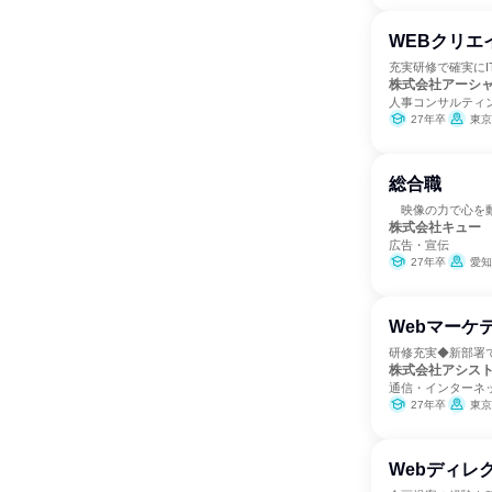
WEBクリエ
充実研修で確実に
株式会社アーシ
人事コンサルティ
27年卒
東京
総合職
映像の力で心を動
株式会社キュー
広告・宣伝
27年卒
愛知
Webマーケ
研修充実◆新部署
株式会社アシス
通信・インターネッ
27年卒
東京
Webディレ