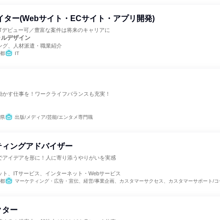
イター(Webサイト・ECサイト・アプリ開発)
ITデビュー可／豊富な案件は将来のキャリアに
ャルデザイン
ング、人材派遣・職業紹介
都
IT
かす仕事を！ワークライフバランスも充実！
県
出版/メディア/芸能/エンタメ専門職
ティングアドバイザー
でアイデアを形に！人に寄り添うやりがいを実感
ト
ト、ITサービス、インターネット・Webサービス
都
マーケティング・広告・宣伝、経営/事業企画、カスタマーサクセス、カスタマーサポート/コ
クター