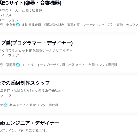
系ECサイト(楽器・音響機器)
界中のメーカーと働く総合職
ドハウス
リエーション
県、東京都
経営/事業企画、経理/税務/財務、商品企画、マーケティング・広告・宣伝、カスタマーサポート
ブ職(プログラマー・デザイナー)
きく育てる』ヒット作を創るゲームクリエイター
ソフトウェア
県、福岡県
IT、クリエイティブ/デザイン職、出版/メディア/芸能/エンタメ専門職
社での番組制作スタッフ
転居を伴う転勤なし/誰もが知るあの番組も✨
ステージ
都
出版/メディア/芸能/エンタメ専門職
Webエンジニア・デザイナー
ebデザイン、両利きになる会社。
ス