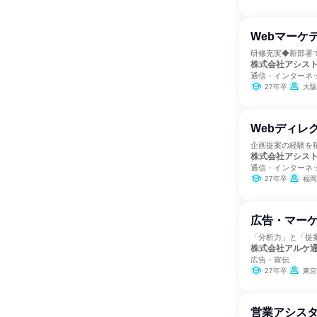
Webマーケ
研修充実◆新部署
株式会社アシス
通信・インターネッ
27年卒
大阪
Webディレ
企画提案の経験を
株式会社アシス
通信・インターネッ
27年卒
福岡
広告・マー
「分析力」と「提
株式会社アルケ
広告・宣伝
27年卒
東京
営業アシス