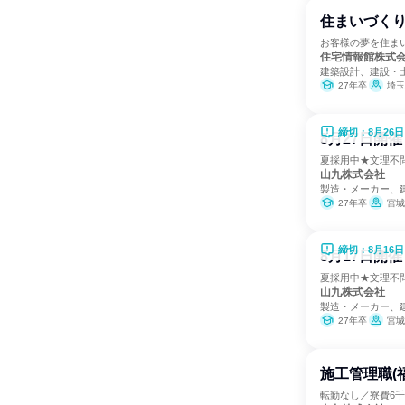
住まいづくり
お客様の夢を住ま
住宅情報館株式
建築設計、建設・
27年卒
埼玉
締切：8月26日
8月27日開
夏採用中★文理不
山九株式会社
製造・メーカー、
27年卒
宮城
締切：8月16日
8月17日開
夏採用中★文理不
山九株式会社
製造・メーカー、
27年卒
宮城
施工管理職(
転勤なし／寮費6