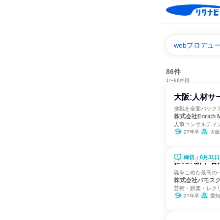
webプロデュ
86件
1〜86件目
大阪:人材サ
挑戦を全面バック
株式会社Enrich M
人事コンサルティ
27年卒
大阪
締切：8月31日
(2027新
魂をこめた最高の
株式会社バモス
芸術・娯楽・レク
27年卒
愛知