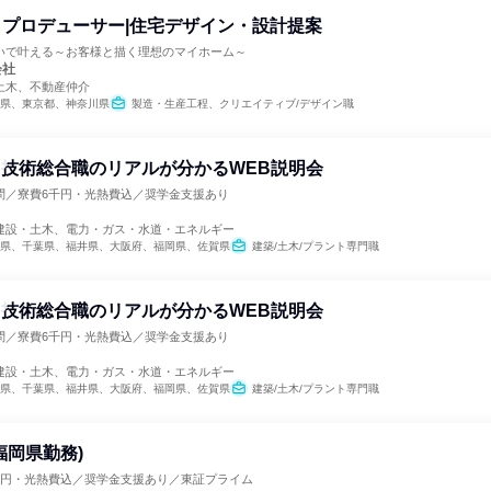
プロデューサー|住宅デザイン・設計提案
いで叶える～お客様と描く理想のマイホーム～
会社
土木、不動産仲介
県、東京都、神奈川県
製造・生産工程、クリエイティブ/デザイン職
催 技術総合職のリアルが分かるWEB説明会
問／寮費6千円・光熱費込／奨学金支援あり
建設・土木、電力・ガス・水道・エネルギー
県、千葉県、福井県、大阪府、福岡県、佐賀県
建築/土木/プラント専門職
催 技術総合職のリアルが分かるWEB説明会
問／寮費6千円・光熱費込／奨学金支援あり
建設・土木、電力・ガス・水道・エネルギー
県、千葉県、福井県、大阪府、福岡県、佐賀県
建築/土木/プラント専門職
福岡県勤務)
千円・光熱費込／奨学金支援あり／東証プライム