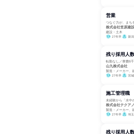
営業
つなぐ力が、まち
株式会社笠原建
建設・土木
27年卒
新潟
残り採用人数
転勤なし／寮費6
山九株式会社
製造・メーカー、
27年卒
宮城
施工管理職
未経験から「水中
株式会社テクア
製造・メーカー、
27年卒
埼玉
残り採用人数