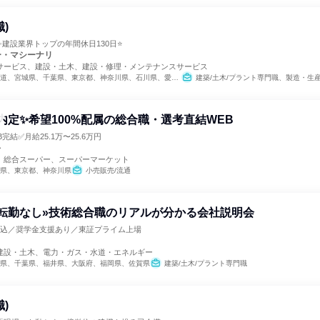
)
建設業界トップの年間休日130日⭐
ー・マシーナリ
サービス、建設・土木、建設・修理・メンテナンスサービス
、宮城県、千葉県、東京都、神奈川県、石川県、愛知県、大阪府、広島県、香川県、福岡県
建築/土木/プラント専門職、製造・生
内定✨希望100%配属の総合職・選考直結WEB
完結✅月給25.1万〜25.6万円
キ
、総合スーパー、スーパーマーケット
県、東京都、神奈川県
小売販売/流通
転勤なし»技術総合職のリアルが分かる会社説明会
費込／奨学金支援あり／東証プライム上場
建設・土木、電力・ガス・水道・エネルギー
県、千葉県、福井県、大阪府、福岡県、佐賀県
建築/土木/プラント専門職
)