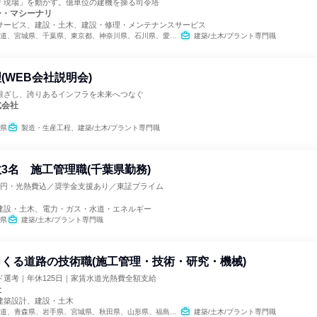
「現場」を動かす。億単位の建機を操る司令塔
ー・マシーナリ
サービス、建設・土木、建設・修理・メンテナンスサービス
、宮城県、千葉県、東京都、神奈川県、石川県、愛知県、大阪府、広島県、香川県、福岡県
建築/土木/プラント専門職
(WEB会社説明会)
根ざし、誇りあるインフラを未来へつなぐ
式会社
県
製造・生産工程、建築/土木/プラント専門職
3名 施工管理職(千葉県勤務)
千円・光熱費込／奨学金支援あり／東証プライム
建設・土木、電力・ガス・水道・エネルギー
県
建築/土木/プラント専門職
くる道路の技術職(施工管理・技術・研究・機械)
ド選考｜年休125日｜家賃水道光熱費全額支給
社
建築設計、建設・土木
岩手県、宮城県、秋田県、山形県、福島県、茨城県、栃木県、群馬県、埼玉県、千葉県、東京都、神奈川県、新潟県、富山県、石川県、福井県、山梨県、長野県、岐阜県、静岡県、愛知県、滋賀県、京都府、大阪府、兵庫県、広島県、福岡県
建築/土木/プラント専門職