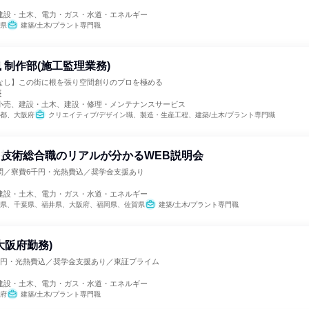
建設・土木、電力・ガス・水道・エネルギー
県
建築/土木/プラント専門職
 制作部(施工監理業務)
なし】この街に根を張り空間創りのプロを極める
装
小売、建設・土木、建設・修理・メンテナンスサービス
都、大阪府
クリエイティブ/デザイン職、製造・生産工程、建築/土木/プラント専門職
催 技術総合職のリアルが分かるWEB説明会
問／寮費6千円・光熱費込／奨学金支援あり
建設・土木、電力・ガス・水道・エネルギー
県、千葉県、福井県、大阪府、福岡県、佐賀県
建築/土木/プラント専門職
大阪府勤務)
千円・光熱費込／奨学金支援あり／東証プライム
建設・土木、電力・ガス・水道・エネルギー
府
建築/土木/プラント専門職