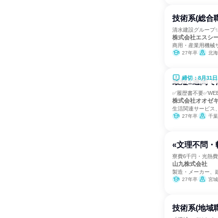
技術系(総合職
清水建設グループ✨
株式会社エスシ
商用・産業用機械
27年卒
北海道
締切：8月31日
最短1週間で
✅履歴書不要✅WEB
株式会社オオゼ
生活関連サービス
27年卒
千葉
«文理不問・
寮費6千円・光熱
山九株式会社
製造・メーカー、
27年卒
宮城
技術系(地域職