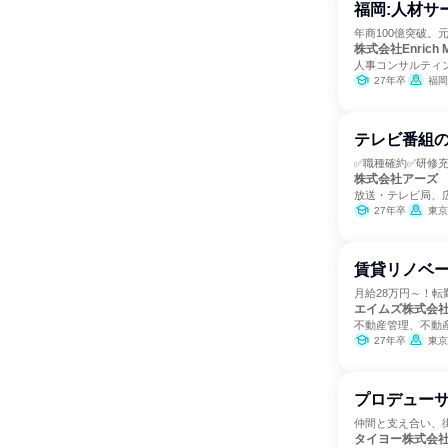
福岡:人材サ
年商100億突破
株式会社Enrich M
人事コンサルティ
27年卒
福岡
テレビ番組の
✅職種確約✅研修
株式会社アーズ
放送・テレビ局、
27年卒
東京
賃貸リノベ
月給28万円～！転
エイムズ株式会
不動産管理、不動
27年卒
東京
プロデューサ
仲間と支え合い、
タイヨー株式会