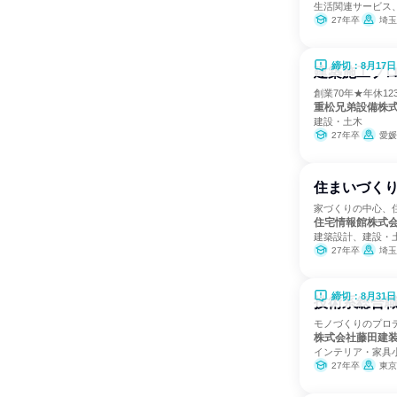
生活関連サービス
27年卒
埼玉
締切：8月17日
建築施工プロ
創業70年★年休1
重松兄弟設備株
建設・土木
27年卒
愛媛
住まいづく
家づくりの中心、
住宅情報館株式
建築設計、建設・
27年卒
埼玉
締切：8月31日
技術系総合職
モノづくりのプロ
株式会社藤田建
インテリア・家具
27年卒
東京