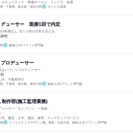
、セキュリティー・警備サービス、インフラ・鉱業
県、千葉県、東京都、神奈川県
サービス/接客
デューサー 面接1回で内定
23日/転勤なし 当たり前の日常を支える
式会社
県
建築/土木/プラント専門職
りプロデューサー
住まいづくりプロデューサー
会社
土木、不動産仲介
県、千葉県、東京都、神奈川県
建築/土木/プラント専門職
 制作部(施工監理業務)
デューサー「モノづくり、一直線。」
装
小売、建設・土木、建設・修理・メンテナンスサービス
都
クリエイティブ/デザイン職、製造・生産工程、建築/土木/プラント専門職