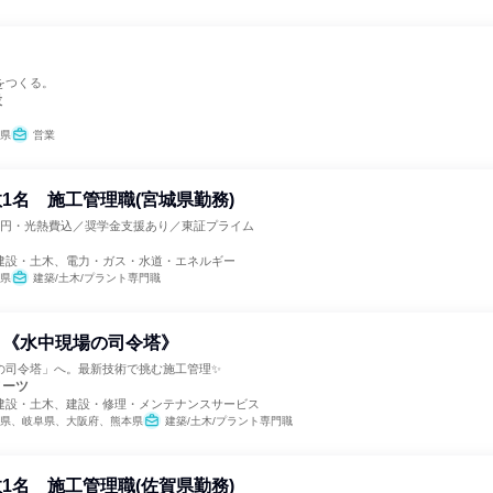
をつくる。
設
県
営業
1名 施工管理職(宮城県勤務)
千円・光熱費込／奨学金支援あり／東証プライム
建設・土木、電力・ガス・水道・エネルギー
県
建築/土木/プラント専門職
 《水中現場の司令塔》
の司令塔」へ。最新技術で挑む施工管理✨
ノーツ
建設・土木、建設・修理・メンテナンスサービス
県、岐阜県、大阪府、熊本県
建築/土木/プラント専門職
1名 施工管理職(佐賀県勤務)