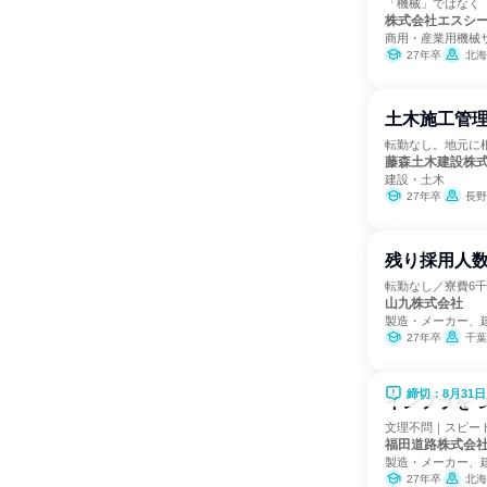
「機械」ではなく
株式会社エスシ
商用・産業用機械
27年卒
北海道
土木施工管理
転勤なし。地元に
藤森土木建設株
建設・土木
27年卒
長野
残り採用人数
転勤なし／寮費6
山九株式会社
製造・メーカー、
27年卒
千葉
締切：8月31日
インフラをつ
文理不問｜スピー
福田道路株式会
製造・メーカー、
27年卒
北海道、青森県、