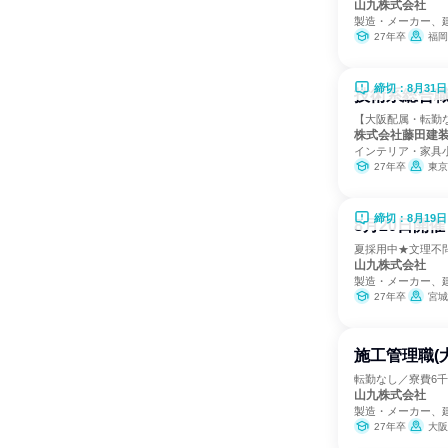
山九株式会社
製造・メーカー、
27年卒
福岡
締切：8月31日
技術系総合職
【大阪配属・転勤
株式会社藤田建
インテリア・家具
27年卒
東京
締切：8月19日
8月20日開
夏採用中★文理不
山九株式会社
製造・メーカー、
27年卒
宮城
施工管理職(
転勤なし／寮費6
山九株式会社
製造・メーカー、
27年卒
大阪