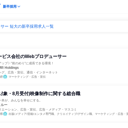
新卒採用
ーサー 短大の新卒採用求人一覧
ービス会社のWebプロデューサー
アップ▷”前のめり”に成長できる環境！
R Holdings
ング、広告・宣伝、通信・インターネット
府
マーケティング・広告・宣伝
卒者対象・8月受付)映像制作に関する総合職
一本が、みんなを幸せにする。
クルー
リエーション、広告・宣伝、広告・メディア・マスコミ
県
出版/メディア/芸能/エンタメ専門職、クリエイティブ/デザイン職、マーケティング・広告・