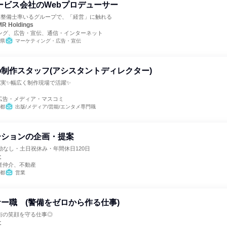
ービス会社のWebプロデューサー
。元整備士率いるグループで、「経営」に触れる
R Holdings
ング、広告・宣伝、通信・インターネット
県
マーケティング・広告・宣伝
制作スタッフ(アシスタントディレクター)
充実✨幅広く制作現場で活躍✨
広告・メディア・マスコミ
都
出版/メディア/芸能/エンタメ専門職
ーションの企画・提案
勤なし・土日祝休み・年間休日120日
社
産仲介、不動産
都
営業
ー職 (警備をゼロから作る仕事)
街の笑顔を守る仕事◎
社