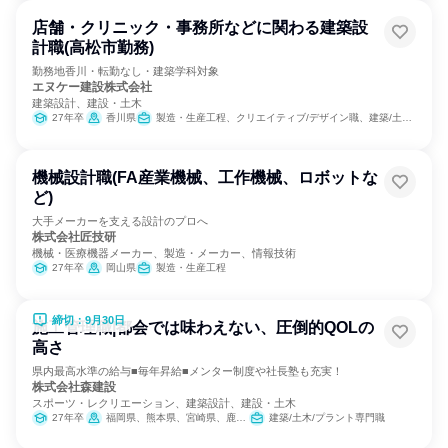
店舗・クリニック・事務所などに関わる建築設
計職(高松市勤務)
勤務地香川・転勤なし・建築学科対象
エヌケー建設株式会社
建築設計、建設・土木
27年卒
香川県
製造・生産工程、クリエイティブ/デザイン職、建築/土木/プラント専門職
機械設計職(FA産業機械、工作機械、ロボットな
ど)
大手メーカーを支える設計のプロへ
株式会社匠技研
機械・医療機器メーカー、製造・メーカー、情報技術
27年卒
岡山県
製造・生産工程
締切：9月30日
施工管理職|都会では味わえない、圧倒的QOLの
高さ
県内最高水準の給与■毎年昇給■メンター制度や社長塾も充実！
株式会社森建設
スポーツ・レクリエーション、建築設計、建設・土木
27年卒
福岡県、熊本県、宮崎県、鹿児島県
建築/土木/プラント専門職