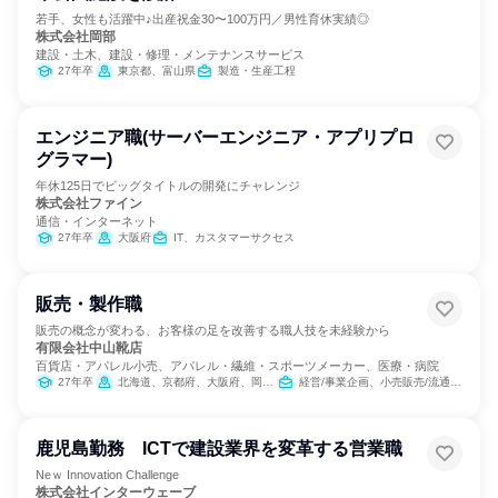
若手、女性も活躍中♪出産祝金30〜100万円／男性育休実績◎
株式会社岡部
建設・土木、建設・修理・メンテナンスサービス
27年卒
東京都、富山県
製造・生産工程
エンジニア職(サーバーエンジニア・アプリプロ
グラマー)
年休125日でビッグタイトルの開発にチャレンジ
株式会社ファイン
通信・インターネット
27年卒
大阪府
IT、カスタマーサクセス
販売・製作職
販売の概念が変わる、お客様の足を改善する職人技を未経験から
有限会社中山靴店
百貨店・アパレル小売、アパレル・繊維・スポーツメーカー、医療・病院
27年卒
北海道、京都府、大阪府、岡山県
経営/事業企画、小売販売/流通、サービス/接客、クリエイティブ/デザイン職
鹿児島勤務 ICTで建設業界を変革する営業職
Neｗ Innovation Challenge
株式会社インターウェーブ