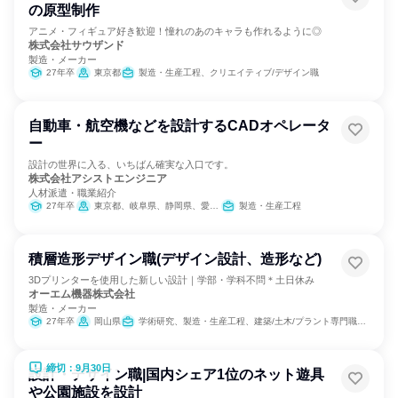
の原型制作
アニメ・フィギュア好き歓迎！憧れのあのキャラも作れるように◎
株式会社サウザンド
製造・メーカー
27年卒
東京都
製造・生産工程、クリエイティブ/デザイン職
自動車・航空機などを設計するCADオペレータ
ー
設計の世界に入る、いちばん確実な入口です。
株式会社アシストエンジニア
人材派遣・職業紹介
27年卒
東京都、岐阜県、静岡県、愛知県、三重県
製造・生産工程
積層造形デザイン職(デザイン設計、造形など)
3Dプリンターを使用した新しい設計｜学部・学科不問＊土日休み
オーエム機器株式会社
製造・メーカー
27年卒
岡山県
学術研究、製造・生産工程、建築/土木/プラント専門職、商品企画
締切：9月30日
設計・デザイン職|国内シェア1位のネット遊具
や公園施設を設計