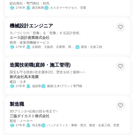
総合商社・専門商社・卸売
27年卒
鹿児島県
カスタマーサクセス、営業
機械設計エンジニア
モノづくりの「想像」を「想像」する設計技術、
エース設計産業株式会社
商用・産業用機械サービス
27年卒
京都府、大阪府、兵庫県、岡山県
製造・生産工程
造園技術職(庭師・施工管理)
国宝を守る技術×完全週休2日。歴史を紡ぐ庭師へ✨
株式会社高木造園
建設・土木
27年卒
滋賀県
建築/土木/プラント専門職
製造職
3Dプリンタ×伝統の技を埼玉で✨
三協ダイカスト株式会社
製造・メーカー
27年卒
埼玉県
バックオフィス・事務・受付、製造・生産工程、営業