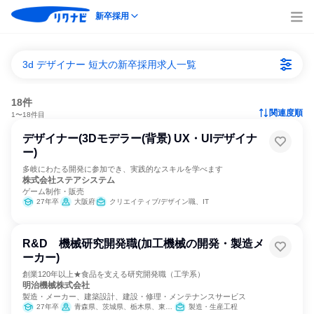
新卒採用
3d デザイナー 短大の新卒採用求人一覧
18件
関連度順
1〜18件目
デザイナー(3Dモデラー(背景) UX・UIデザイナ
ー)
多岐にわたる開発に参加でき、実践的なスキルを学べます
株式会社ステアシステム
ゲーム制作・販売
27年卒
大阪府
クリエイティブ/デザイン職、IT
R&D 機械研究開発職(加工機械の開発・製造メ
ーカー)
創業120年以上★食品を支える研究開発職（工学系）
明治機械株式会社
製造・メーカー、建築設計、建設・修理・メンテナンスサービス
27年卒
青森県、茨城県、栃木県、東京都、長野県、兵庫県、福岡県
製造・生産工程