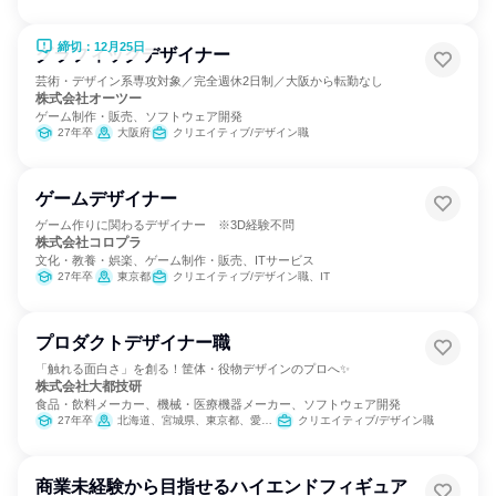
締切：12月25日
グラフィックデザイナー
芸術・デザイン系専攻対象／完全週休2日制／大阪から転勤なし
株式会社オーツー
ゲーム制作・販売、ソフトウェア開発
27年卒
大阪府
クリエイティブ/デザイン職
ゲームデザイナー
ゲーム作りに関わるデザイナー ※3D経験不問
株式会社コロプラ
文化・教養・娯楽、ゲーム制作・販売、ITサービス
27年卒
東京都
クリエイティブ/デザイン職、IT
プロダクトデザイナー職
「触れる面白さ」を創る！筐体・役物デザインのプロへ✨
株式会社大都技研
食品・飲料メーカー、機械・医療機器メーカー、ソフトウェア開発
27年卒
北海道、宮城県、東京都、愛知県、大阪府、広島県、福岡県
クリエイティブ/デザイン職
商業未経験から目指せるハイエンドフィギュア