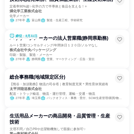
定着率90%超✨化学の力で半導体と食品を支える！⭐
燐化学工業株式会社
化学メーカー
27年卒
富山県
製造・生産工程、学術研究
締切：8月31日
パッケージメーカーの法人営業職(静岡県勤務)
ルート営業/コンサルティング/年間休日１２０日/ノルマなし
株式会社中央パッケージング
印刷・製版、製造・メーカー
27年卒
静岡県
営業、マーケティング・広告・宣伝
総合事務職(地域限定区分)
【熊谷・加須勤務】物流の司令塔｜教育制度充実＊男性育休実績有
太平洋陸送株式会社
配送・トラック輸送、物流・運行管理、運輸・交通・物流
27年卒
埼玉県
バックオフィス・事務・受付、SCM/生産管理/購買/物流、交通/運輸
生活用品メーカーの商品開発・品質管理・生産
技術
文理不問／自己PRや志望動機無しで面接に参加可✨
第一衛材株式会社