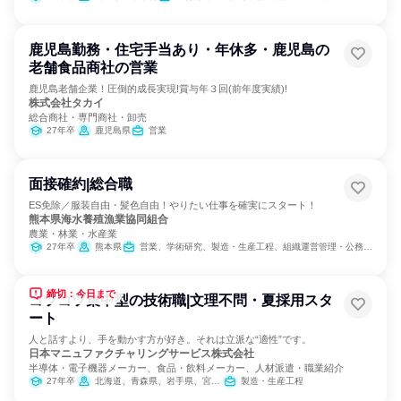
鹿児島勤務・住宅手当あり・年休多・鹿児島の
老舗食品商社の営業
鹿児島老舗企業！圧倒的成長実現!賞与年３回(前年度実績)!
株式会社タカイ
総合商社・専門商社・卸売
27年卒
鹿児島県
営業
面接確約|総合職
ES免除／服装自由・髪色自由！やりたい仕事を確実にスタート！
熊本県海水養殖漁業協同組合
農業・林業・水産業
27年卒
熊本県
営業、学術研究、製造・生産工程、組織運営管理・公務員・事務系職種
締切：今日まで
コツコツ集中型の技術職|文理不問・夏採用スタ
ート
人と話すより、手を動かす方が好き。それは立派な“適性”です。
日本マニュファクチャリングサービス株式会社
半導体・電子機器メーカー、食品・飲料メーカー、人材派遣・職業紹介
27年卒
北海道、青森県、岩手県、宮城県、秋田県、山形県、福島県、茨城県、栃木県、群馬県、埼玉県、千葉県、東京都、神奈川県、新潟県、富山県、石川県、福井県、山梨県、長野県、岐阜県、静岡県、愛知県、三重県、滋賀県、京都府、大阪府、兵庫県、奈良県、和歌山県、鳥取県、島根県、岡山県、広島県、山口県、徳島県、香川県、愛媛県、高知県、福岡県、佐賀県、長崎県、熊本県、大分県、宮崎県、鹿児島県、沖縄県
製造・生産工程