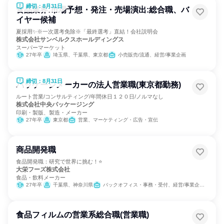
締切：8月31日
食品業界:市場予想・発注・売場演出:総合職、バ
イヤー候補
夏採用✨️※一次選考免除※「最終選考」直結！会社説明会
株式会社サンベルクスホールディングス
スーパーマーケット
27年卒
埼玉県、千葉県、東京都
小売販売/流通、経営/事業企画
締切：8月31日
パッケージメーカーの法人営業職(東京都勤務)
ルート営業/コンサルティング/年間休日１２０日/ノルマなし
株式会社中央パッケージング
印刷・製版、製造・メーカー
27年卒
東京都
営業、マーケティング・広告・宣伝
商品開発職
食品開発職：研究で世界に挑む！⭐
大栄フーズ株式会社
食品・飲料メーカー
27年卒
千葉県、神奈川県
バックオフィス・事務・受付、経営/事業企画、営業、製造・生産工程、SCM/生産管理/購買/物流、商品企画
食品フィルムの営業系総合職(営業職)