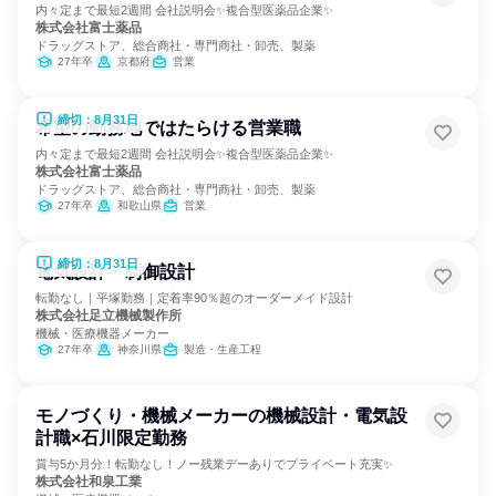
内々定まで最短2週間 会社説明会✨複合型医薬品企業✨
株式会社富士薬品
ドラッグストア、総合商社・専門商社・卸売、製薬
27年卒
京都府
営業
締切：8月31日
希望の勤務地ではたらける営業職
内々定まで最短2週間 会社説明会✨複合型医薬品企業✨
株式会社富士薬品
ドラッグストア、総合商社・専門商社・卸売、製薬
27年卒
和歌山県
営業
締切：8月31日
電気設計・制御設計
転勤なし｜平塚勤務｜定着率90％超のオーダーメイド設計
株式会社足立機械製作所
機械・医療機器メーカー
27年卒
神奈川県
製造・生産工程
モノづくり・機械メーカーの機械設計・電気設
計職×石川限定勤務
賞与5か月分！転勤なし！ノー残業デーありでプライベート充実✨
株式会社和泉工業