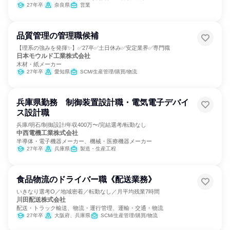
27年卒
奈良県
営業
品質管理の管理職候補
【理系の強みを発揮✨】✅27卒✅土日休み✅安定業界✅専門職
日本モウルド工業株式会社
木材・紙メーカー
27年卒
愛知県
SCM/生産管理/購買/物流
兵庫県勤務 制御装置設計職・電気電子デバイ
ス設計職
兵庫/明石/制御設計/年収400万〜/完結選考/転勤なし
中西電機工業株式会社
半導体・電子機器メーカー、機械・医療機器メーカー
27年卒
兵庫県
製造・生産工程
食品物流のドライバー職《配送業務》
いきなり選考O／地域密着／転勤なし／月平均残業7時間
川田配送株式会社
配送・トラック輸送、物流・運行管理、運輸・交通・物流
27年卒
大阪府、兵庫県
SCM/生産管理/購買/物流