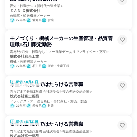
愛知・転勤ナシ＜新時代の製造業＞
ＺＡＮ‐Ｘ株式会社
自動車・輸送機器メーカー
27年卒
愛知県
営業
モノづくり・機械メーカーの生産管理・品質管
理職×石川限定勤務
賞与5か月分！転勤なし！ノー残業デーありでプライベート充実✨
株式会社和泉工業
機械・医療機器メーカー
27年卒
石川県
製造・生産工程
締切：8月31日
希望の勤務地ではたらける営業職
内々定まで最短2週間 会社説明会✨複合型医薬品企業✨
株式会社富士薬品
ドラッグストア、総合商社・専門商社・卸売、製薬
27年卒
愛知県
営業
締切：8月31日
希望の勤務地ではたらける営業職
内々定まで最短2週間 会社説明会✨複合型医薬品企業✨
株式会社富士薬品