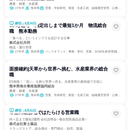
農業・林業・水産業
27年卒
熊本県
営業、学術研究、製造・生産工程、組織運営管理・公務員・事務系職種
締切：9月30日
1Day選考・内定出しまで最短1か月 物流総合
職 熊本勤務
「食べる」というインフラを設計する仕事
株式会社共同
物流・運行管理
27年卒
熊本県
バックオフィス・事務・受付、営業、SCM/生産管理/購買/物流、交通/運輸
面接確約|天草から世界へ挑む、水産業界の総合
職
ES免除！「旨い」を創り世界へ売る。水産業界の最前線で主役に
熊本県海水養殖漁業協同組合
農業・林業・水産業
27年卒
熊本県
営業、学術研究、製造・生産工程、組織運営管理・公務員・事務系職種
締切：8月31日
希望の勤務地ではたらける営業職
内々定まで最短2週間 会社説明会✨複合型医薬品企業✨
株式会社富士薬品
ドラッグストア、総合商社・専門商社・卸売、製薬