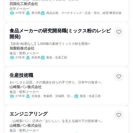
四国化工株式会社
化学メーカー
27年卒
香川県
商品企画、マーケティング・広告・宣伝、経営/事業企画
食品メーカーの研究開発職(ミックス粉のレシピ
開発)
【奈良×転勤なし】1,000種の素材でミックス粉を開発⭐
旭製粉株式会社
食品・飲料メーカー
27年卒
奈良県
製造・生産工程
生産技術職
おいしさと品質。その価値を自らの手で作り、日本中の食卓へ。
山崎製パン株式会社
食品・飲料メーカー
27年卒
北海道、青森県、宮城県、茨城県、群馬県、埼玉県、千葉県、東京都、神奈川県、新潟県、愛知県、京都府、大阪府、兵庫県、岡山県、広島県、福岡県、熊本県
製造・生産工程
エンジニアリング
〈山崎製パン〉日本の「おいしい」を支える縁の下の技術者へ。
山崎製パン株式会社
食品・飲料メーカー