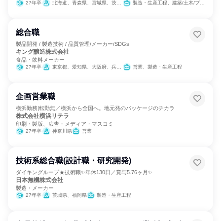
27年卒
北海道、青森県、宮城県、茨城県、群馬県、埼玉県、千葉県、東京都、神奈川県、新潟県、愛知県、京都府、大阪府、兵庫県、岡山県、広島県、福岡県、熊本県
製造・生産工程、建築/土木/プラント専門職
総合職
製品開発 / 製造技術 / 品質管理/メーカー/SDGs
キング醸造株式会社
食品・飲料メーカー
27年卒
東京都、愛知県、大阪府、兵庫県
営業、製造・生産工程
企画営業職
横浜勤務|転勤無／横浜から全国へ。地元発のパッケージのチカラ
株式会社横浜リテラ
印刷・製版、広告・メディア・マスコミ
27年卒
神奈川県
営業
技術系総合職(設計職・研究開発)
ダイキングループ★技術職✨年休130日／賞与5.76ヶ月✨
日本無機株式会社
製造・メーカー
27年卒
茨城県、福岡県
製造・生産工程