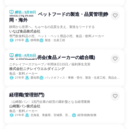
締切：9月30日
生産職|食品・ペットフードの製造・品質管理|静
岡・海外
静岡から世界へ。ちゅ〜るの品質を支え、製造をリードする
いなば食品株式会社
専門飲食料品小売、ペット・ペット用品小売、食品・飲料メーカー
27年卒
静岡県
製造・生産工程
締切：8月31日
選考直結型説明会(食品メーカーの総合職)
ニチレイフーズグループ／年間休日115日／福利厚生充実
株式会社ニチレイウエルダイニング
食品・飲料メーカー
27年卒
愛知県
バックオフィス・事務・受付、製造・生産工程、商品企画、経理/税務/財務、人事、総務、法務/知財、建築/土木/プラント専門職
経理職(管理部門)
〈山崎製パン〉1兆円企業の経営の羅針盤となる経理業務
山崎製パン株式会社
食品・飲料メーカー
27年卒
北海道、青森県、宮城県、茨城県、群馬県、埼玉県、千葉県、東京都、神奈川県、新潟県、愛知県、京都府、大阪府、兵庫県、岡山県、広島県、福岡県、熊本県
経理/税務/財務