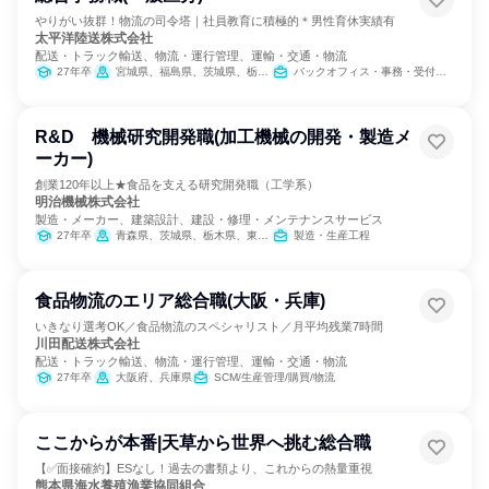
やりがい抜群！物流の司令塔｜社員教育に積極的＊男性育休実績有
太平洋陸送株式会社
配送・トラック輸送、物流・運行管理、運輸・交通・物流
27年卒
宮城県、福島県、茨城県、栃木県、群馬県、埼玉県、東京都、神奈川県、新潟県、山梨県、長野県、静岡県
バックオフィス・事務・受付、SCM/生産管理/購買/物流、交通/運輸
R&D 機械研究開発職(加工機械の開発・製造メ
ーカー)
創業120年以上★食品を支える研究開発職（工学系）
明治機械株式会社
製造・メーカー、建築設計、建設・修理・メンテナンスサービス
27年卒
青森県、茨城県、栃木県、東京都、長野県、兵庫県、福岡県
製造・生産工程
食品物流のエリア総合職(大阪・兵庫)
いきなり選考OK／食品物流のスペシャリスト／月平均残業7時間
川田配送株式会社
配送・トラック輸送、物流・運行管理、運輸・交通・物流
27年卒
大阪府、兵庫県
SCM/生産管理/購買/物流
ここからが本番|天草から世界へ挑む総合職
【✅面接確約】ESなし！過去の書類より、これからの熱量重視
熊本県海水養殖漁業協同組合