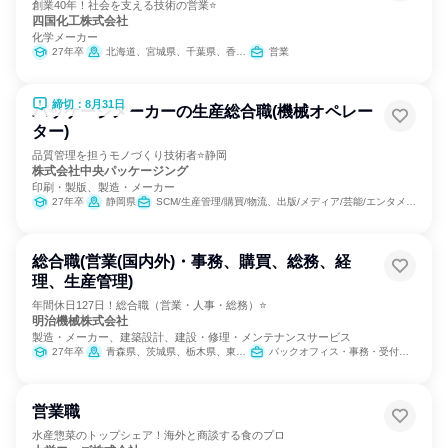
創業40年！社会を支える技術の営業⭐
四国化工株式会社
化学メーカー
27年卒
北海道、宮城県、千葉県、香川県、福岡県
営業
締切：8月31日
パッケージメーカーの生産総合職(機械オペレー
ター)
品質管理を担うモノづくり技術者⭐静岡
株式会社中央パッケージング
印刷・製版、製造・メーカー
27年卒
静岡県
SCM/生産管理/購買/物流、出版/メディア/芸能/エンタメ専門職、製造・生産工程
総合職(営業(国内外)・事務、購買、総務、経
理、生産管理)
年間休日127日！総合職（営業・人事・総務）⭐
明治機械株式会社
製造・メーカー、建築設計、建設・修理・メンテナンスサービス
27年卒
青森県、茨城県、栃木県、東京都、長野県、福岡県
バックオフィス・事務・受付、営業、SCM/生産管理/購買/物流、人事、総務
営業職
水産惣菜のトップシェア！海外と商談する食のプロ