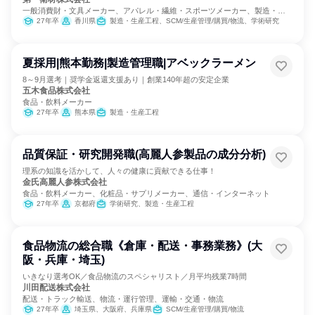
一般消費財・文具メーカー、アパレル・繊維・スポーツメーカー、製造・メ
ーカー
27年卒
香川県
製造・生産工程、SCM/生産管理/購買/物流、学術研究
夏採用|熊本勤務|製造管理職|アベックラーメン
8～9月選考｜奨学金返還支援あり｜創業140年超の安定企業
五木食品株式会社
食品・飲料メーカー
27年卒
熊本県
製造・生産工程
品質保証・研究開発職(高麗人参製品の成分分析)
理系の知識を活かして、人々の健康に貢献できる仕事！
金氏高麗人参株式会社
食品・飲料メーカー、化粧品・サプリメーカー、通信・インターネット
27年卒
京都府
学術研究、製造・生産工程
食品物流の総合職《倉庫・配送・事務業務》(大
阪・兵庫・埼玉)
いきなり選考OK／食品物流のスペシャリスト／月平均残業7時間
川田配送株式会社
配送・トラック輸送、物流・運行管理、運輸・交通・物流
27年卒
埼玉県、大阪府、兵庫県
SCM/生産管理/購買/物流