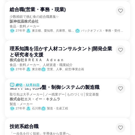
総合職(営業・事務・現業)
少数精鋭で挑む食の総合職募集✨
阪神低温株式会社
食品・飲料メーカー
27年卒
東京都、愛知県、兵庫県、福岡県
バックオフィス・事務・受付、営業、製造・生産工程、SCM/生産管理/購買/物流、経理/税務/財務、人事、総務、広報/IR、商品企画、マーケティング・広告・宣伝
理系知識を活かす人材コンサルタント|開発企業
と研究者を支援
株式会社ＢＲＥＸＡ Ａｄｖａｎ
食品・飲料メーカー、人材派遣・職業紹介
27年卒
東京都
営業、人事、経営/事業企画
締切：12月31日
金沢本社│制御盤・制御システムの製造職
取引先は大手メーカー│ノー残業デー│ものづくり│安定基盤
株式会社エス・イー・キタムラ
製造・メーカー
27年卒
石川県
製造・生産工程
技術系総合職
「一歩先を行く技術」半導体から世界へ。