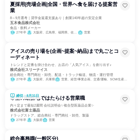
夏採用|売場企画|全国・世界へ食を届ける提案営
業
8～9月選考｜奨学金返還支援あり｜創業140年超の安定企業
五木食品株式会社
食品・飲料メーカー
27年卒
大阪府、広島県、福岡県、佐賀県、長崎県、熊本県、宮崎県、鹿児島県
営業
アイスの売り場を(企画~提案~納品)まで丸ごとコ
ーディネート
トレンドと定番を掛け合わせ、お店の「人気アイス」を創り出す♪
株式会社スリーナイス
総合商社・専門商社・卸売、配送・トラック輸送、物流・運行管理
27年卒
大阪府、兵庫県
営業、経営/事業企画、交通/運輸、SCM/生産管理/購買/物流、商品企画、マーケティング・広告・宣伝、カスタマーサクセス
締切：8月31日
希望の勤務地ではたらける営業職
内々定まで最短2週間 会社説明会✨複合型医薬品企業✨
株式会社富士薬品
ドラッグストア、総合商社・専門商社・卸売、製薬
27年卒
大阪府
営業
総合事務職(一般区分)