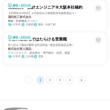
締切：8月31日
機械開発・設計エンジニア※大阪本社確約
【年間休日130日】土日祝休み◎資格取得支援制度あり！
淺田鉄工株式会社
機械・医療機器メーカー
27年卒
大阪府
製造・生産工程
締切：8月31日
希望の勤務地ではたらける営業職
内々定まで最短2週間 会社説明会✨複合型医薬品企業✨
株式会社富士薬品
ドラッグストア、総合商社・専門商社・卸売、製薬
27年卒
大分県
営業
1
2
3
4