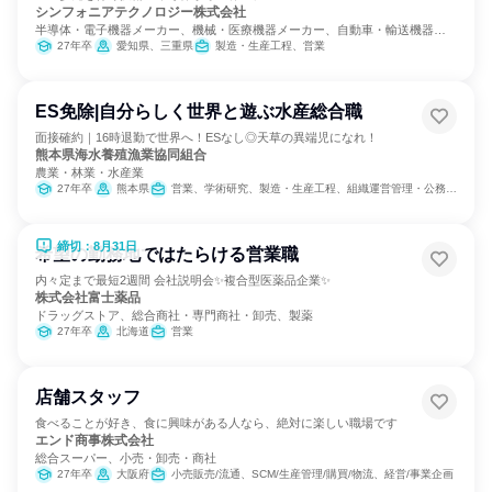
シンフォニアテクノロジー株式会社
半導体・電子機器メーカー、機械・医療機器メーカー、自動車・輸送機器メ
ーカー
27年卒
愛知県、三重県
製造・生産工程、営業
ES免除|自分らしく世界と遊ぶ水産総合職
面接確約｜16時退勤で世界へ！ESなし◎天草の異端児になれ！
熊本県海水養殖漁業協同組合
農業・林業・水産業
27年卒
熊本県
営業、学術研究、製造・生産工程、組織運営管理・公務員・事務系職種
締切：8月31日
希望の勤務地ではたらける営業職
内々定まで最短2週間 会社説明会✨複合型医薬品企業✨
株式会社富士薬品
ドラッグストア、総合商社・専門商社・卸売、製薬
27年卒
北海道
営業
店舗スタッフ
食べることが好き、食に興味がある人なら、絶対に楽しい職場です
エンド商事株式会社
総合スーパー、小売・卸売・商社
27年卒
大阪府
小売販売/流通、SCM/生産管理/購買/物流、経営/事業企画