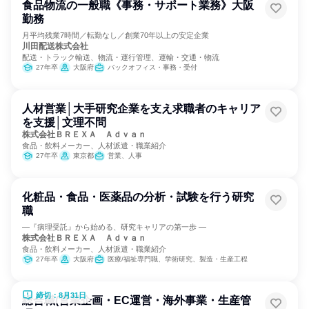
食品物流の一般職《事務・サポート業務》大阪
勤務
月平均残業7時間／転勤なし／創業70年以上の安定企業
川田配送株式会社
配送・トラック輸送、物流・運行管理、運輸・交通・物流
27年卒
大阪府
バックオフィス・事務・受付
人材営業│大手研究企業を支え求職者のキャリア
を支援│文理不問
株式会社ＢＲＥＸＡ Ａｄｖａｎ
食品・飲料メーカー、人材派遣・職業紹介
27年卒
東京都
営業、人事
化粧品・食品・医薬品の分析・試験を行う研究
職
―『病理受託』から始める、研究キャリアの第一歩 ―
株式会社ＢＲＥＸＡ Ａｄｖａｎ
食品・飲料メーカー、人材派遣・職業紹介
27年卒
大阪府
医療/福祉専門職、学術研究、製造・生産工程
締切：8月31日
総合職(営業企画・EC運営・海外事業・生産管