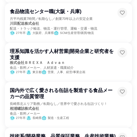
食品物流センター職(大阪・兵庫)
月平均残業7時間／転勤なし／創業70年以上の安定企業
川田配送株式会社
配送・トラック輸送、物流・運行管理、運輸・交通・物流
27年卒
大阪府、兵庫県
SCM/生産管理/購買/物流
理系知識を活かす人材営業|開発企業と研究者を
支援
株式会社ＢＲＥＸＡ Ａｄｖａｎ
食品・飲料メーカー、人材派遣・職業紹介
27年卒
東京都
営業、人事、経営/事業企画
国内外で広く愛される缶詰を製造する食品メー
カーの品質管理
長崎県北エリア勤務／転勤なし／世界中で愛される缶詰づくり！
相浦罐詰株式会社
食品・飲料メーカー
27年卒
長崎県
製造・生産工程
技術系(開発業務、品質保証業務、生産技術業務)