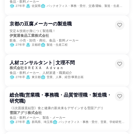
食品・飲料メーカー
27年卒
佐賀県
バックオフィス・事務・受付、交通/運輸、製造・生産工程、農林水産鉱業職種
京都の豆腐メーカーの製造職
安定＆技術が身につく製造職！
伊賀屋食品工業株式会社
飲食、小売・卸売・商社、食品・飲料メーカー
27年卒
京都府
製造・生産工程
人材コンサルタント│文理不問
株式会社ＢＲＥＸＡ Ａｄｖａｎ
食品・飲料メーカー、人材派遣・職業紹介
27年卒
東京都
営業、人事、経営/事業企画
総合職(営業職・事務職・品質管理職・製造職・
研究職)
《1次面接直結型》食と健康の新未来をデザインする雪国アグリ
雪国アグリ株式会社
食品・飲料メーカー、製造・メーカー
27年卒
群馬県、埼玉県
バックオフィス・事務・受付、営業、学術研究、製造・生産工程