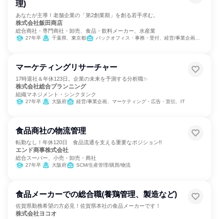
理)
あなたが主導！老舗企業の「第2創業期」を創る若手求む。
株式会社飯田商店
総合商社・専門商社・卸売、食品・飲料メーカー、水産業
27年卒
千葉県、東京都
バックオフィス・事務・受付、経営/事業企画、SCM/生産管理/購買/物流、広報/IR、営業、マーケティング・広告・宣伝
マーケティングリサーチャー
17時退社＆年休123日。企業の未来を予測する分析職✨
株式会社総合プランニング
組織マネジメント・シンクタンク
27年卒
大阪府
経営/事業企画、マーケティング・広告・宣伝、IT
食品商社の物流管理
転勤なし！年休120日 食品流通を支える重要なポジション!!
エンド商事株式会社
総合スーパー、小売・卸売・商社
27年卒
大阪府
SCM/生産管理/購買/物流
食品メーカーでの総合職(養鶏管理、製造など)
佐賀県勤務希望の方必見！佐賀県本社の食品メーカーです！
株式会社ヨコオ