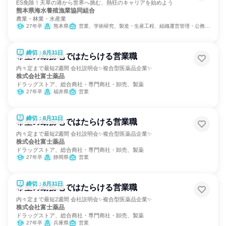
ES免除！天草の港から世界へ挑む、熱狂のキャリアを始めよう
熊本県海水養殖漁業協同組合
農業・林業・水産業
27年卒
熊本県
営業、学術研究、製造・生産工程、組織運営管理・公務員・事務系職種
締切：8月31日
希望の勤務地ではたらける営業職
内々定まで最短2週間 会社説明会✨複合型医薬品企業✨
株式会社富士薬品
ドラッグストア、総合商社・専門商社・卸売、製薬
27年卒
福井県
営業
締切：8月31日
希望の勤務地ではたらける営業職
内々定まで最短2週間 会社説明会✨複合型医薬品企業✨
株式会社富士薬品
ドラッグストア、総合商社・専門商社・卸売、製薬
27年卒
静岡県
営業
締切：8月31日
希望の勤務地ではたらける営業職
内々定まで最短2週間 会社説明会✨複合型医薬品企業✨
株式会社富士薬品
ドラッグストア、総合商社・専門商社・卸売、製薬
27年卒
兵庫県
営業