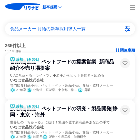
新卒採用
食品メーカー 月給の新卒採用求人一覧
365件以上
関連度順
1〜100件目
締切：9月30日
営業職|食品・ペットフードの提案営業_新商品
紹介や売り場提案
CIAOちゅ～る・ライトツナ◆若手からヒットを世界へ広める
いなば食品株式会社
専門飲食料品小売、ペット・ペット用品小売、食品・飲料メーカー
27年卒
北海道、宮城県、東京都、静岡県、愛知県、大阪府、広島県、福岡県
営業
締切：9月30日
技術職|食品・ペットフードの研究・製品開発|静
岡・東京・海外
世界初の「ちゅ～る」に続け！常識を覆す新商品をあなたの手で
いなば食品株式会社
専門飲食料品小売、ペット・ペット用品小売、食品・飲料メーカー
27年卒
静岡県
製造・生産工程、学術研究