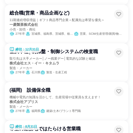
総合職(営業・商品企画など)
11期連続増収増益｜ギフト商品専門企業＜配属先は希望を優先＞
一菱製茶株式会社
小売・卸売・商社
27年卒
宮城県、福島県、茨城県、栃木県、群馬県、埼玉県、千葉県、東京都、神奈川県、長野県
営業、SCM/生産管理/購買/物流、商品企画
締切：12月31日
金沢本社│制御盤・制御システムの検査職
取引先は大手メーカー│ノー残業デー│電気的な試験と確認
株式会社エス・イー・キタムラ
製造・メーカー
27年卒
石川県
製造・生産工程
(福岡) 設備保全職
機械や電気の知識を活かして、生産現場や従業員を支えます！
株式会社アプリス
製造・メーカー
27年卒
福岡県
建築/土木/プラント専門職
締切：8月31日
希望の勤務地ではたらける営業職