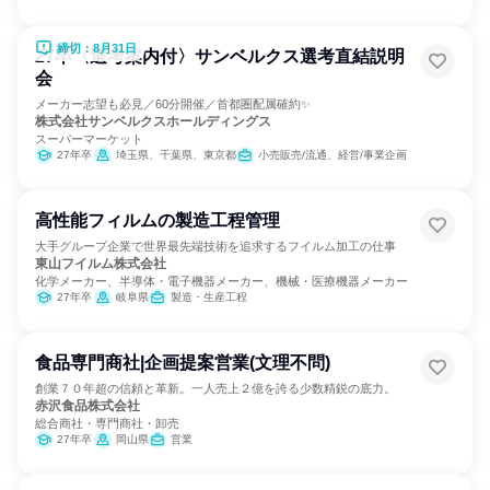
締切：8月31日
27卒〈選考案内付〉サンベルクス選考直結説明
会
メーカー志望も必見／60分開催／首都圏配属確約✨
株式会社サンベルクスホールディングス
スーパーマーケット
27年卒
埼玉県、千葉県、東京都
小売販売/流通、経営/事業企画
高性能フィルムの製造工程管理
大手グループ企業で世界最先端技術を追求するフイルム加工の仕事
東山フイルム株式会社
化学メーカー、半導体・電子機器メーカー、機械・医療機器メーカー
27年卒
岐阜県
製造・生産工程
食品専門商社|企画提案営業(文理不問)
創業７０年超の信頼と革新。一人売上２億を誇る少数精鋭の底力。
赤沢食品株式会社
総合商社・専門商社・卸売
27年卒
岡山県
営業