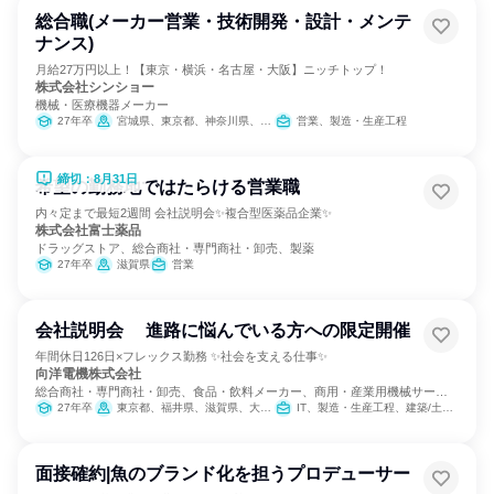
総合職(メーカー営業・技術開発・設計・メンテ
ナンス)
月給27万円以上！【東京・横浜・名古屋・大阪】ニッチトップ！
株式会社シンショー
機械・医療機器メーカー
27年卒
宮城県、東京都、神奈川県、愛知県、大阪府、広島県、福岡県
営業、製造・生産工程
締切：8月31日
希望の勤務地ではたらける営業職
内々定まで最短2週間 会社説明会✨複合型医薬品企業✨
株式会社富士薬品
ドラッグストア、総合商社・専門商社・卸売、製薬
27年卒
滋賀県
営業
会社説明会 進路に悩んでいる方への限定開催
年間休日126日×フレックス勤務 ✨社会を支える仕事✨
向洋電機株式会社
総合商社・専門商社・卸売、食品・飲料メーカー、商用・産業用機械サービ
ス
27年卒
東京都、福井県、滋賀県、大阪府、兵庫県
IT、製造・生産工程、建築/土木/プラント専門職
面接確約|魚のブランド化を担うプロデューサー