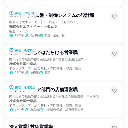
締切：12月31日
金沢本社│制御盤・制御システムの設計職
取引先は大手メーカー│ノー残業デー│ものづくり│
株式会社エス・イー・キタムラ
製造・メーカー
27年卒
石川県
製造・生産工程
締切：8月31日
希望の勤務地ではたらける営業職
内々定まで最短2週間 会社説明会✨複合型医薬品企業✨
株式会社富士薬品
ドラッグストア、総合商社・専門商社・卸売、製薬
27年卒
秋田県
営業
締切：8月31日
ドラッグストア部門の店舗運営職
内々定まで最短2週間 会社説明会✨入社後の髪型自由・ネイル◎
株式会社富士薬品
ドラッグストア、総合商社・専門商社・卸売、製薬
27年卒
東京都
小売販売/流通、経営/事業企画
法人営業│技術営業職