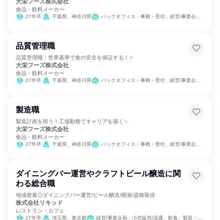
大栄フーズ株式会社
食品・飲料メーカー
27年卒
千葉県、神奈川県
バックオフィス・事務・受付、経営/事業企画、営業、製造・生産工程、SCM/生産管理/購買/物流、商品企画
品質管理職
品質管理職：世界基準で食の安全を保証する！✨
大栄フーズ株式会社
食品・飲料メーカー
27年卒
千葉県、神奈川県
バックオフィス・事務・受付、経営/事業企画、営業、製造・生産工程、SCM/生産管理/購買/物流、商品企画
製造職
製造計画を担う！工場勤務でキャリアを築く✨
大栄フーズ株式会社
食品・飲料メーカー
27年卒
千葉県、神奈川県
バックオフィス・事務・受付、経営/事業企画、営業、製造・生産工程、SCM/生産管理/購買/物流、商品企画
ダイニングバー運営やクラフトビール醸造に関
わる総合職
地域密着◎ダイニングバー運営/ビール醸造/開発/資格取得
株式会社リキッド
レストラン・カフェ
27年卒
埼玉県、東京都
経営/事業企画、小売販売/流通、飲食、製造・生産工程、学術研究、商品企画、人事、マーケティング・広告・宣伝