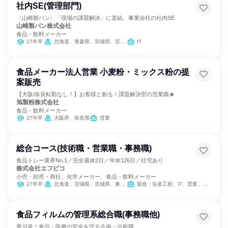
社内SE(管理部門)
〈山崎製パン〉「現場の課題解決」に直結。事業会社の社内SE
山崎製パン株式会社
食品・飲料メーカー
27年卒
北海道、青森県、宮城県、茨城県、群馬県、埼玉県、千葉県、東京都、神奈川県、新潟県、愛知県、京都府、大阪府、兵庫県、岡山県、広島県、福岡県、熊本県
IT
食品メーカー法人営業 小麦粉・ミックス粉の提
案販売
【大阪/奈良転勤なし！】お客様と創る！課題解決型の営業職★
旭製粉株式会社
食品・飲料メーカー
27年卒
大阪府、奈良県
営業
総合コース(技術職・営業職・事務職)
食品トレー業界No.1／完全週休2日／年休126日／社宅あり
株式会社エフピコ
小売・卸売・商社、化学メーカー、食品・飲料メーカー
27年卒
北海道、宮城県、茨城県、東京都、岐阜県、愛知県、大阪府、広島県、福岡県
製造・生産工程、IT、営業、バックオフィス・事務・受付、SCM/生産管理/購買/物流、建築/土木/プラント専門職、学術研究
食品フィルムの管理系総合職(事務職他)
香川発！食品・医療の安全を守る企画・分析職