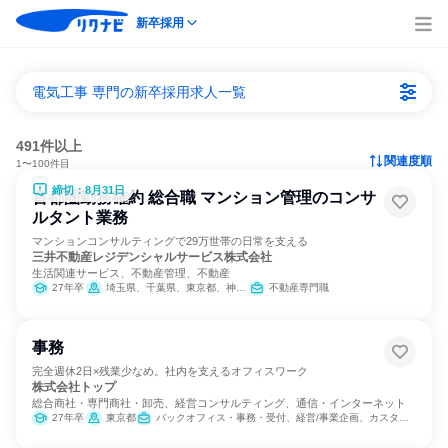
新卒採用
電気工事 専門の新卒採用求人一覧
491件以上
関連度順
1〜100件目
締切：8月31日
首都圏勤務確約 総合職 マンション管理のコンサ
ルタント業務
マンションコンサルティングで29万世帯の日常を支える
三井不動産レジデンシャルサービス株式会社
生活関連サービス、不動産管理、不動産
27年卒
埼玉県、千葉県、東京都、神奈川県
不動産専門職
事務
完全週休2日×残業少なめ。社内を支えるオフィスワーク
株式会社トップ
総合商社・専門商社・卸売、経営コンサルティング、通信・インターネット
27年卒
東京都
バックオフィス・事務・受付、経営/事業企画、カスタマーサポート/コールセンター