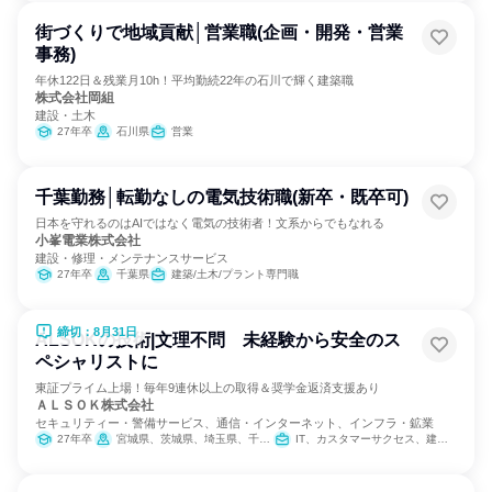
街づくりで地域貢献│営業職(企画・開発・営業
事務)
年休122日＆残業月10h！平均勤続22年の石川で輝く建築職
株式会社岡組
建設・土木
27年卒
石川県
営業
千葉勤務│転勤なしの電気技術職(新卒・既卒可)
日本を守れるのはAIではなく電気の技術者！文系からでもなれる
小峯電業株式会社
建設・修理・メンテナンスサービス
27年卒
千葉県
建築/土木/プラント専門職
締切：8月31日
ALSOKの技術|文理不問 未経験から安全のス
ペシャリストに
東証プライム上場！毎年9連休以上の取得＆奨学金返済支援あり
ＡＬＳＯＫ株式会社
セキュリティー・警備サービス、通信・インターネット、インフラ・鉱業
27年卒
宮城県、茨城県、埼玉県、千葉県、東京都、神奈川県、山梨県、長野県、静岡県、愛知県、滋賀県、京都府、大阪府、兵庫県、奈良県、和歌山県、岡山県、山口県、徳島県、香川県、高知県、福岡県、熊本県、大分県
IT、カスタマーサクセス、建築/土木/プラント専門職