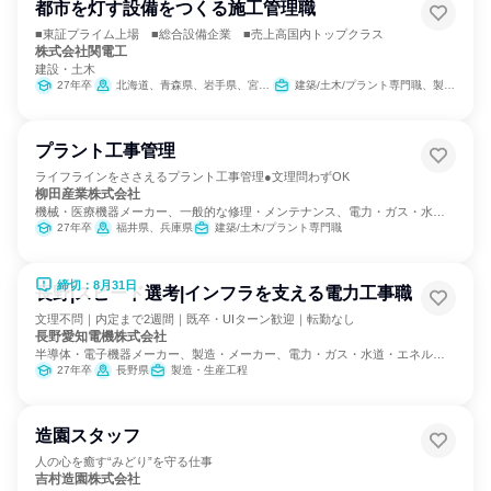
都市を灯す設備をつくる施工管理職
■東証プライム上場 ■総合設備企業 ■売上高国内トップクラス
株式会社関電工
建設・土木
27年卒
北海道、青森県、岩手県、宮城県、秋田県、山形県、福島県、茨城県、栃木県、群馬県、埼玉県、千葉県、東京都、神奈川県、新潟県、富山県、福井県、山梨県、長野県、静岡県、愛知県、京都府、大阪府、兵庫県、広島県、福岡県、熊本県、宮崎県、鹿児島県、沖縄県
建築/土木/プラント専門職、製造・生産工程
プラント工事管理
ライフラインをささえるプラント工事管理●文理問わずOK
柳田産業株式会社
機械・医療機器メーカー、一般的な修理・メンテナンス、電力・ガス・水
道・エネルギー
27年卒
福井県、兵庫県
建築/土木/プラント専門職
締切：8月31日
長野|スピード選考|インフラを支える電力工事職
文理不問｜内定まで2週間｜既卒・UIターン歓迎｜転勤なし
長野愛知電機株式会社
半導体・電子機器メーカー、製造・メーカー、電力・ガス・水道・エネルギ
ー
27年卒
長野県
製造・生産工程
造園スタッフ
人の心を癒す“みどり”を守る仕事
吉村造園株式会社