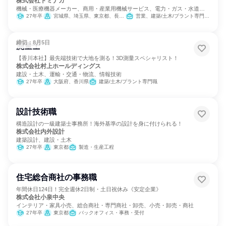
株式会社トミナガ
機械・医療機器メーカー、商用・産業用機械サービス、電力・ガス・水道・
エネルギー
27年卒
宮城県、埼玉県、東京都、長野県、愛知県、三重県、京都府、大阪府、兵庫県、和歌山県、鳥取県、島根県、岡山県、広島県、徳島県、香川県、愛媛県、高知県、福岡県、熊本県、大分県、鹿児島県
営業、建築/土木/プラント専門職、製造・生産工程
締切：8月5日
測量士
【香川本社】最先端技術で大地を測る！3D測量スペシャリスト！
株式会社村上ホールディングス
建設・土木、運輸・交通・物流、情報技術
27年卒
大阪府、香川県
建築/土木/プラント専門職
設計技術職
構造設計の一級建築士事務所！海外基準の設計を身に付けられる！
株式会社内外設計
建築設計、建設・土木
27年卒
東京都
製造・生産工程
住宅総合商社の事務職
年間休日124日！完全週休2日制・土日祝休み《安定企業》
株式会社小泉中央
インテリア・家具小売、総合商社・専門商社・卸売、小売・卸売・商社
27年卒
東京都
バックオフィス・事務・受付