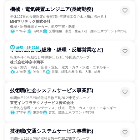
機械・電気装置エンジニア(長崎勤務)
年休127日の長崎限定の技術職✨三菱重工Gで水上艦に携わる！
MHIマリテック株式会社
機械・医療機器メーカー、航空宇宙・防衛
27年卒
長崎県
交通/運輸、製造・生産工程、建築/土木/プラント専門職
締切：8月31日
事務系総合職(総務・経理・反響営業など)
転居を伴う転勤なし/年間休日121日/小田急グループ
株式会社神奈中商事
小売・卸売・商社、広告・宣伝、電力・ガス・水道・エネルギー
27年卒
神奈川県
営業、経理/税務/財務、人事、総務
技術職(社会システムサービス事業部)
年間休日126日/有給取得日数平均20.2/東芝グループ
東芝インフラテクノサービス株式会社
一般的な修理・メンテナンス、鉄道、電力・ガス・水道・エネルギー
27年卒
東京都
営業、建築/土木/プラント専門職
技術職(交通システムサービス事業部)
年間休日126日/有給取得日数平均20.2/東芝グループ