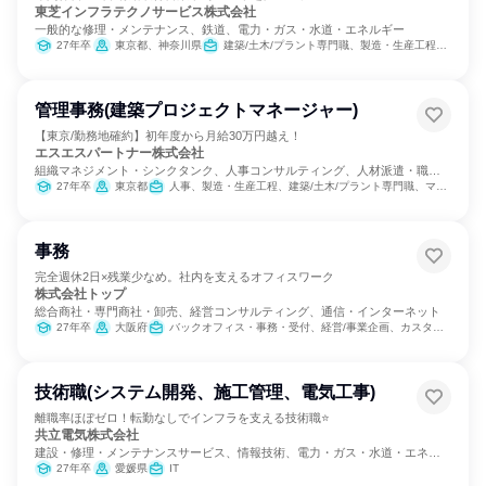
東芝インフラテクノサービス株式会社
一般的な修理・メンテナンス、鉄道、電力・ガス・水道・エネルギー
27年卒
東京都、神奈川県
建築/土木/プラント専門職、製造・生産工程、営業
管理事務(建築プロジェクトマネージャー)
【東京/勤務地確約】初年度から月給30万円越え！
エスエスパートナー株式会社
組織マネジメント・シンクタンク、人事コンサルティング、人材派遣・職業
紹介
27年卒
東京都
人事、製造・生産工程、建築/土木/プラント専門職、マーケティング・広告・宣伝
事務
完全週休2日×残業少なめ。社内を支えるオフィスワーク
株式会社トップ
総合商社・専門商社・卸売、経営コンサルティング、通信・インターネット
27年卒
大阪府
バックオフィス・事務・受付、経営/事業企画、カスタマーサポート/コールセンター
技術職(システム開発、施工管理、電気工事)
離職率ほぼゼロ！転勤なしでインフラを支える技術職⭐
共立電気株式会社
建設・修理・メンテナンスサービス、情報技術、電力・ガス・水道・エネル
ギー
27年卒
愛媛県
IT