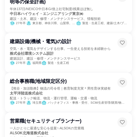
明等の保全計画)
年休137日/NEXCO中日本G/借上社宅制度/残業ほぼ無し
中日本ハイウェイ・エンジニアリング東京㈱
建設・土木、建設・修理・メンテナンスサービス、情報技術
27年卒
東京都、神奈川県、山梨県、長野県、静岡県
製造・生産工程、建築/土木/プラント専門職、経営/事業企画
建築設備(機械・電気)の設計
空気・水・電気をデザインする仕事。一生使える技術を未経験から
株式会社環境システム設計
建築設計、建設・修理・メンテナンスサービス
27年卒
福岡県
製造・生産工程
総合事務職(地域限定区分)
【熊谷・加須勤務】物流の司令塔｜教育制度充実＊男性育休実績有
太平洋陸送株式会社
配送・トラック輸送、物流・運行管理、運輸・交通・物流
27年卒
埼玉県
バックオフィス・事務・受付、SCM/生産管理/購買/物流、交通/運輸
営業職(セキュリティプランナー)
一人ひとりに最適な安心を提案✨ALSOKの営業職
ALSOK北海道株式会社