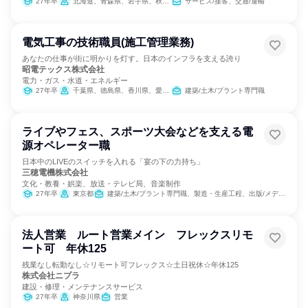
27年卒
北海道、青森県、岩手県、秋田県、山形県、千葉県、東京都、大阪府、兵庫県、鳥取県、岡山県、福岡県
サービス/接客、交通/運輸
電気工事の技術職員(施工管理業務)
あなたの仕事が街に明かりを灯す。日本のインフラを支える誇り
昭電テックス株式会社
電力・ガス・水道・エネルギー
27年卒
千葉県、徳島県、香川県、愛媛県、福岡県
建築/土木/プラント専門職
ライブやフェス、スポーツ大会などを支える電
源オペレーター職
日本中のLIVEのスイッチを入れる「宴の下の力持ち」
三穂電機株式会社
文化・教養・娯楽、放送・テレビ局、音楽制作
27年卒
東京都
建築/土木/プラント専門職、製造・生産工程、出版/メディア/芸能/エンタメ専門職
法人営業 ルート営業メイン フレックスリモ
ート可 年休125
残業なし転勤なし☆リモート可フレックス☆土日祝休☆年休125
株式会社ニプラ
建設・修理・メンテナンスサービス
27年卒
神奈川県
営業