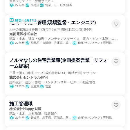
セキュリティー・警備サービス
27年卒
北海道
営業、サービス/接客
締切：8月17日
電気工事施工管理(現場監督・エンジニア)
大手の電気設備を担う/賞与年3回/年間休日120日/文理不問
光徳電興株式会社
建設・土木、建設・修理・メンテナンスサービス、電力・ガス・水道・エネ
ルギー
27年卒
群馬県、大阪府、兵庫県、徳島県
建築/土木/プラント専門職
ノルマなしの住宅営業職(企画提案営業 │リフォ
ーム提案)
三重で働く│地域トップ│成約件数NO１│地域密着│デザイン
株式会社セントラル住宅
建築設計、建設・修理・メンテナンスサービス、不動産管理
27年卒
三重県
営業
施工管理職
株式会社Happy太陽
建設・土木、人材派遣・職業紹介
27年卒
青森県、岩手県、宮城県、秋田県、福島県、茨城県、埼玉県、東京都、神奈川県、山梨県、静岡県
建築/土木/プラント専門職