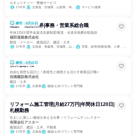
セキュリティー・警備サービス
27年卒
北海道、宮城県、山形県、埼玉県、千葉県、東京都、神奈川県、愛知県、大阪府、兵庫県、福岡県、鹿児島県
サービス/接客
締切：8月31日
建設・道路業界|事務・営業系総合職
年休125日/奨学金返済支援制度/家賃・水道光熱費全額負担
福田道路株式会社
製造・メーカー、建築設計、建設・土木
27年卒
北海道、青森県、宮城県、山形県、福島県、埼玉県、千葉県、東京都、神奈川県、新潟県、岐阜県、静岡県、愛知県、京都府、大阪府、兵庫県、広島県、福岡県
営業、経理/税務/財務、人事、総務、IT
締切：8月21日
積算設計職
自由な発想を設計に！創造性と緻密さを活かす積算設計職⭐
但南建設株式会社
建設・土木
27年卒
兵庫県
建築/土木/プラント専門職
リフォーム施工管理|月給27万円|年間休日120日|
札幌勤務
住まいに新しい価値を加える仕事 ✨リフォームディレクター
有限会社アスター
建築設計、建設・土木、不動産
27年卒
北海道
建築/土木/プラント専門職