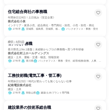
住宅総合商社の事務職
年間休日124日！土日祝み《安定企業》
株式会社小泉
インテリア・家具小売、総合商社・専門商社・卸売、小売・卸売・商社
27年卒
宮城県、福島県、茨城県、栃木県、群馬県、埼玉県、千葉県、東京都、神奈川県、山梨県、長野県、静岡県
バックオフィス・事務・受付
締切：8月5日
香川県|事務職
香川県売上No.1基盤｜未経験からプロの事務職へ育つ半年研修
株式会社村上ホールディングス
建設・土木、運輸・交通・物流、情報技術
27年卒
香川県
バックオフィス・事務・受付、経理/税務/財務、人事、総務、組織運営管理・公務員・事務系職種、営業
工務技術職(電気工事・管工事)
年間休日123日！時代が変わっても無くならない仕事
紀南電設株式会社
建設・土木
27年卒
和歌山県
建築/土木/プラント専門職
建設業界の技術系総合職