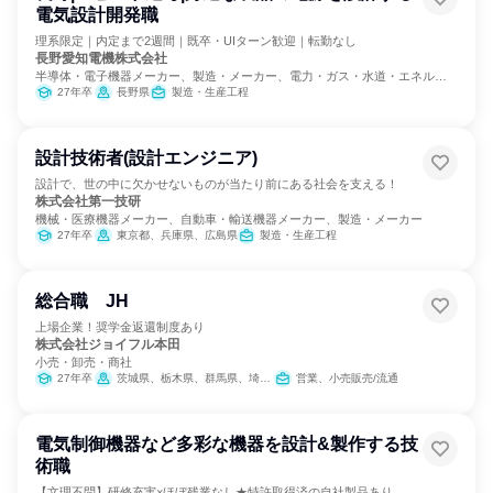
電気設計開発職
理系限定｜内定まで2週間｜既卒・UIターン歓迎｜転勤なし
長野愛知電機株式会社
半導体・電子機器メーカー、製造・メーカー、電力・ガス・水道・エネルギ
ー
27年卒
長野県
製造・生産工程
設計技術者(設計エンジニア)
設計で、世の中に欠かせないものが当たり前にある社会を支える！
株式会社第一技研
機械・医療機器メーカー、自動車・輸送機器メーカー、製造・メーカー
27年卒
東京都、兵庫県、広島県
製造・生産工程
総合職 JH
上場企業！奨学金返還制度あり
株式会社ジョイフル本田
小売・卸売・商社
27年卒
茨城県、栃木県、群馬県、埼玉県、千葉県、東京都
営業、小売販売/流通
電気制御機器など多彩な機器を設計&製作する技
術職
【文理不問】研修充実×ほぼ残業なし★特許取得済の自社製品あり