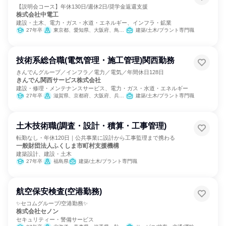
【説明会コース】年休130日/週休2日/奨学金返還支援
株式会社中電工
建設・土木、電力・ガス・水道・エネルギー、インフラ・鉱業
27年卒
東京都、愛知県、大阪府、鳥取県、島根県、岡山県、広島県、山口県、福岡県、沖縄県
建築/土木/プラント専門職
技術系総合職(電気管理・施工管理)関西勤務
きんでんグループ／インフラ／電力／電気／年間休日128日
きんでん関西サービス株式会社
建設・修理・メンテナンスサービス、電力・ガス・水道・エネルギー
27年卒
滋賀県、京都府、大阪府、兵庫県、奈良県
建築/土木/プラント専門職
土木技術職(調査・設計・積算・工事管理)
転勤なし・年休120日｜公共事業に設計から工事監理まで携わる
一般財団法人ふくしま市町村支援機構
建築設計、建設・土木
27年卒
福島県
建築/土木/プラント専門職
航空保安検査(空港勤務)
✨セコムグループ/空港勤務✨
株式会社セノン
セキュリティー・警備サービス