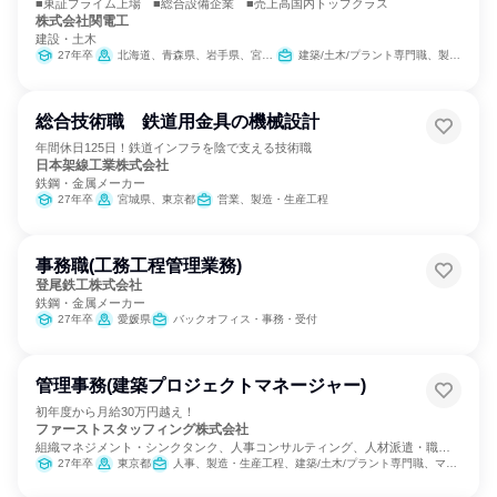
■東証プライム上場 ■総合設備企業 ■売上高国内トップクラス
株式会社関電工
建設・土木
27年卒
北海道、青森県、岩手県、宮城県、秋田県、山形県、福島県、茨城県、栃木県、群馬県、埼玉県、千葉県、東京都、神奈川県、新潟県、富山県、福井県、山梨県、長野県、静岡県、愛知県、京都府、大阪府、兵庫県、広島県、福岡県、熊本県、宮崎県、鹿児島県、沖縄県
建築/土木/プラント専門職、製造・生産工程
総合技術職 鉄道用金具の機械設計
年間休日125日！鉄道インフラを陰で支える技術職
日本架線工業株式会社
鉄鋼・金属メーカー
27年卒
宮城県、東京都
営業、製造・生産工程
事務職(工務工程管理業務)
登尾鉄工株式会社
鉄鋼・金属メーカー
27年卒
愛媛県
バックオフィス・事務・受付
管理事務(建築プロジェクトマネージャー)
初年度から月給30万円越え！
ファーストスタッフィング株式会社
組織マネジメント・シンクタンク、人事コンサルティング、人材派遣・職業
紹介
27年卒
東京都
人事、製造・生産工程、建築/土木/プラント専門職、マーケティング・広告・宣伝