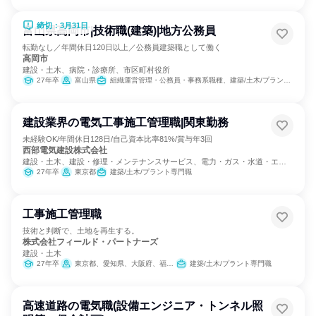
締切：3月31日
富山県高岡市|技術職(建築)|地方公務員
転勤なし／年間休日120日以上／公務員建築職として働く
高岡市
建設・土木、病院・診療所、市区町村役所
27年卒
富山県
組織運営管理・公務員・事務系職種、建築/土木/プラント専門職
建設業界の電気工事施工管理職|関東勤務
未経験OK/年間休日128日/自己資本比率81%/賞与年3回
西部電気建設株式会社
建設・土木、建設・修理・メンテナンスサービス、電力・ガス・水道・エネ
ルギー
27年卒
東京都
建築/土木/プラント専門職
工事施工管理職
技術と判断で、土地を再生する。
株式会社フィールド・パートナーズ
建設・土木
27年卒
東京都、愛知県、大阪府、福岡県
建築/土木/プラント専門職
高速道路の電気職(設備エンジニア・トンネル照