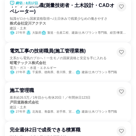
締切：8月17日
インフラ技術職(測量技術者・土木設計・CADオ
ペレーター)
知識ゼロから国家資格取得へ/土日休みで残業少なめの働きやすさ
株式会社淀川アクテス
建設・土木
27年卒
大阪府
製造・生産工程、建築/土木/プラント専門職、経営/事業企画
電気工事の技術職員(施工管理業務)
文系から電気のプロへ！一生モノの国家資格と安定を手に入れる
昭電テックス株式会社
電力・ガス・水道・エネルギー
27年卒
千葉県、徳島県、香川県、愛媛県、福岡県
建築/土木/プラント専門職
施工管理職
基本給26.5万／1年目から有休20日！／年間休日123日
戸田道路株式会社
建設・土木
27年卒
北海道、青森県、岩手県、宮城県、秋田県、山形県、福島県、茨城県、栃木県、群馬県、埼玉県、千葉県、東京都、神奈川県、新潟県、富山県、石川県、福井県、山梨県、長野県、岐阜県、静岡県、愛知県、三重県、滋賀県、京都府、大阪府、兵庫県、奈良県、和歌山県、鳥取県、島根県、岡山県、広島県、山口県、徳島県、香川県、愛媛県、高知県
建築/土木/プラント専門職
完全週休2日で成長できる積算職