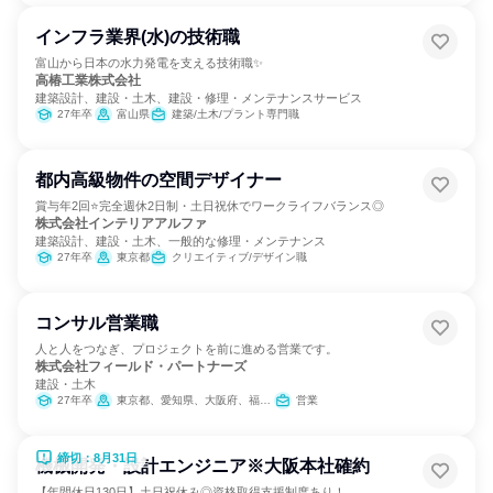
インフラ業界(水)の技術職
富山から日本の水力発電を支える技術職✨
高椿工業株式会社
建築設計、建設・土木、建設・修理・メンテナンスサービス
27年卒
富山県
建築/土木/プラント専門職
都内高級物件の空間デザイナー
賞与年2回⭐完全週休2日制・土日祝休でワークライフバランス◎
株式会社インテリアアルファ
建築設計、建設・土木、一般的な修理・メンテナンス
27年卒
東京都
クリエイティブ/デザイン職
コンサル営業職
人と人をつなぎ、プロジェクトを前に進める営業です。
株式会社フィールド・パートナーズ
建設・土木
27年卒
東京都、愛知県、大阪府、福岡県
営業
締切：8月31日
機械開発・設計エンジニア※大阪本社確約
【年間休日130日】土日祝休み◎資格取得支援制度あり！