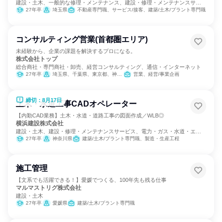
建設・土木、一般的な修理・メンテナンス、建設・修理・メンテナンスサー
ビス
27年卒
埼玉県
不動産専門職、サービス/接客、建築/土木/プラント専門職
コンサルティング営業(首都圏エリア)
未経験から、企業の課題を解決するプロになる。
株式会社トップ
総合商社・専門商社・卸売、経営コンサルティング、通信・インターネット
27年卒
埼玉県、千葉県、東京都、神奈川県
営業、経営/事業企画
締切：8月17日
土木・水道工事CADオペレーター
【内勤CAD業務】土木・水道・道路工事の図面作成／WLB◎
横浜建設株式会社
建設・土木、建設・修理・メンテナンスサービス、電力・ガス・水道・エネ
ルギー
27年卒
神奈川県
建築/土木/プラント専門職、製造・生産工程
施工管理
【文系でも活躍できる！】愛媛でつくる、100年先も残る仕事
マルマストリグ株式会社
建設・土木
27年卒
愛媛県
建築/土木/プラント専門職