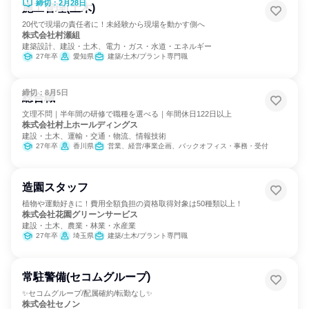
締切：2月28日
施工管理(土木)
20代で現場の責任者に！未経験から現場を動かす側へ
株式会社村瀬組
建築設計、建設・土木、電力・ガス・水道・エネルギー
27年卒
愛知県
建築/土木/プラント専門職
締切：8月5日
総合職
文理不問｜半年間の研修で職種を選べる｜年間休日122日以上
株式会社村上ホールディングス
建設・土木、運輸・交通・物流、情報技術
27年卒
香川県
営業、経営/事業企画、バックオフィス・事務・受付
造園スタッフ
植物や運動好きに！費用全額負担の資格取得対象は50種類以上！
株式会社花園グリーンサービス
建設・土木、農業・林業・水産業
27年卒
埼玉県
建築/土木/プラント専門職
常駐警備(セコムグループ)
✨セコムグループ/配属確約/転勤なし✨
株式会社セノン