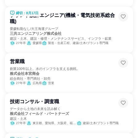
締切：8月17日
プラント設計エンジニア(機械・電気技術系総合
職)
愛媛転勤なし/大王海運グループ
三共エンジニアリング株式会社
建設・土木、建設・修理・メンテナンスサービス、インフラ・鉱業
27年卒
愛媛県
製造・生産工程、建築/土木/プラント専門職
営業職
創業100年以上。水のインフラを支える挑戦。
株式会社本宮商会
総合商社・専門商社・卸売
27年卒
広島県
営業
技術コンサル・調査職
データから土地の未来を読み解く
株式会社フィールド・パートナーズ
建設・土木
27年卒
東京都、愛知県、大阪府、福岡県
建築/土木/プラント専門職