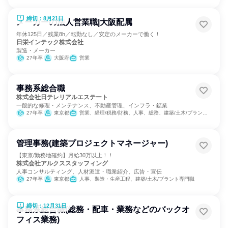
締切：8月21日
メーカーの法人営業職|大阪配属
年休125日／残業8h／転勤なし／安定のメーカーで働く！
日栄インテック株式会社
製造・メーカー
27年卒
大阪府
営業
事務系総合職
株式会社日テレリアルエステート
一般的な修理・メンテナンス、不動産管理、インフラ・鉱業
27年卒
東京都
営業、経理/税務/財務、人事、総務、建築/土木/プラント専門職
管理事務(建築プロジェクトマネージャー)
【東京/勤務地確約】月給30万以上！！
株式会社アルクススタッフィング
人事コンサルティング、人材派遣・職業紹介、広告・宣伝
27年卒
東京都
人事、製造・生産工程、建築/土木/プラント専門職
締切：12月31日
事務系総合職(総務・配車・業務などのバックオ
フィス業務)