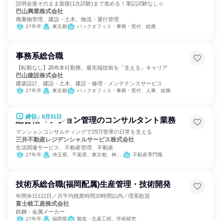
説明会後そのまま面接(1次試験)まで進める！筆記試験なし☆
巴山興業株式会社
廃棄物管理、建設・土木、物流・運行管理
27年卒
東京都
バックオフィス・事務・受付、総務
事務系総合職
【転勤なし】調布本社勤務。最先端技術を「支える」キャリア
巴山建設株式会社
建築設計、建設・土木、建設・修理・メンテナンスサービス
27年卒
東京都
バックオフィス・事務・受付、人事、総務
締切：8月31日
総合職 マンション管理のコンサルタント業務
マンションコンサルティングで29万世帯の日常を支える
三井不動産レジデンシャルサービス株式会社
生活関連サービス、不動産管理、不動産
27年卒
埼玉県、千葉県、東京都、神奈川県、愛知県
不動産専門職
技術系総合職(福岡配属)生産管理・技術開発
年間休日122日／月平均残業時間20時間以内／理系歓迎
富士岐工産株式会社
鉄鋼・金属メーカー
27年卒
福岡県
製造・生産工程、学術研究