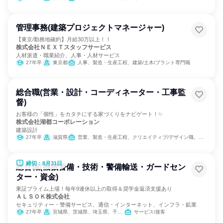
管理事務(建築プロジェクトマネージャー)
【東京/勤務地確約】月給30万以上！！
株式会社ＮＥＸＴスタッフサービス
人材派遣・職業紹介、人事・人材サービス
27年卒
東京都
人事、製造・生産工程、建築/土木/プラント専門職
総合職(営業・設計・コーディネーター・工事監
督)
お客様の「個性」をカタチにする家づくりをナビゲート！✨
株式会社湖都コーポレーション
建築設計
27年卒
滋賀県
営業、製造・生産工程、クリエイティブ/デザイン職、建築/土木/プラント専門職
締切：8月31日
総合職(機械警備・技術・警備輸送・ガードセン
ター・資金)
東証プライム上場！毎年9連休以上の取得＆奨学金返済支援あり
ＡＬＳＯＫ株式会社
セキュリティー・警備サービス、通信・インターネット、インフラ・鉱業
27年卒
宮城県、茨城県、埼玉県、千葉県、東京都、神奈川県、山梨県、長野県、静岡県、愛知県、滋賀県、京都府、大阪府、兵庫県、奈良県、和歌山県、岡山県、山口県、徳島県、香川県、高知県、福岡県、熊本県、大分県
サービス/接客