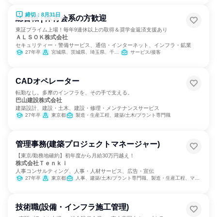
締切：8月31日
総合職 | 体育会系の方歓迎
東証プライム上場！毎年9連休以上の取得＆奨学金返済支援あり
ＡＬＳＯＫ株式会社
セキュリティー・警備サービス、通信・インターネット、インフラ・鉱業
27年卒
宮城県、茨城県、埼玉県、千葉県、東京都、神奈川県、山梨県、長野県、静岡県、愛知県、滋賀県、京都府、大阪府、兵庫県、奈良県、和歌山県、岡山県、山口県、徳島県、香川県、高知県、福岡県、熊本県、大分県
サービス/接客
CADオペレーター
転勤なし。多摩のインフラを、その手で支える。
巴山建設株式会社
建築設計、建設・土木、建設・修理・メンテナンスサービス
27年卒
東京都
製造・生産工程、建築/土木/プラント専門職
管理事務(建築プロジェクトマネージャー)
【東京/勤務地確約】初年度から月給30万円越え！
株式会社Ｔｅｎｋｉ
人事コンサルティング、人事・人材サービス、広告・宣伝
27年卒
東京都
人事、建築/土木/プラント専門職、製造・生産工程、マーケティング・広告・宣伝
技術職(設備・インフラ施工管理)