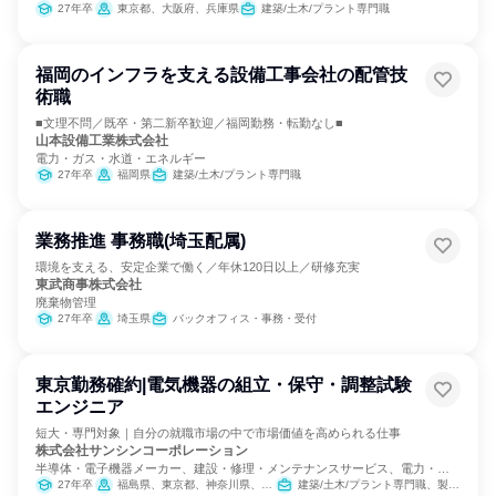
27年卒
東京都、大阪府、兵庫県
建築/土木/プラント専門職
福岡のインフラを支える設備工事会社の配管技
術職
■文理不問／既卒・第二新卒歓迎／福岡勤務・転勤なし■
山本設備工業株式会社
電力・ガス・水道・エネルギー
27年卒
福岡県
建築/土木/プラント専門職
業務推進 事務職(埼玉配属)
環境を支える、安定企業で働く／年休120日以上／研修充実
東武商事株式会社
廃棄物管理
27年卒
埼玉県
バックオフィス・事務・受付
東京勤務確約|電気機器の組立・保守・調整試験
エンジニア
短大・専門対象｜自分の就職市場の中で市場価値を高められる仕事
株式会社サンシンコーポレーション
半導体・電子機器メーカー、建設・修理・メンテナンスサービス、電力・ガ
ス・水道・エネルギー
27年卒
福島県、東京都、神奈川県、愛知県、三重県、大阪府
建築/土木/プラント専門職、製造・生産工程