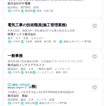
株式会社竹中電機
総合商社・専門商社・卸売
27年卒
愛知県
製造・生産工程
電気工事の技術職員(施工管理業務)
年休126日・残業16h！完全週休2日で仕事も私生活も充実
昭電テックス株式会社
電力・ガス・水道・エネルギー
27年卒
千葉県、徳島県、香川県、愛媛県、福岡県
建築/土木/プラント専門職
一般事務
賞与年2回⭐完全週休2日制・土日祝休でワークライフバランス◎
株式会社インテリアアルファ
建築設計、建設・土木、一般的な修理・メンテナンス
27年卒
東京都
バックオフィス・事務・受付
締切：8月31日
総合職(工事事務)
＃転勤なし＃住宅手当あり#文理不問#研修充実#高額給与
株式会社 東組
研究開発、建設・土木、インフラ・鉱業
27年卒
和歌山県
建築/土木/プラント専門職