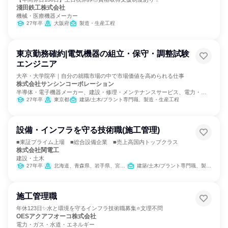
淺田鉄工株式会社
機械・医療機器メーカー
27年卒
大阪府
製造・生産工程
東京勤務確約|電気機器の組立・保守・調整試験
エンジニア
大卒・大学院卒｜自分の就職市場の中で市場価値を高められる仕事
株式会社サンシンコーポレーション
半導体・電子機器メーカー、建設・修理・メンテナンスサービス、電力・ガ
ス・水道・エネルギー
27年卒
東京都
建築/土木/プラント専門職、製造・生産工程
設備・インフラを守る技術職(施工管理)
■東証プライム上場 ■総合設備企業 ■売上高国内トップクラス
株式会社関電工
建設・土木
27年卒
北海道、青森県、岩手県、宮城県、秋田県、山形県、福島県、茨城県、栃木県、群馬県、埼玉県、千葉県、東京都、神奈川県、新潟県、富山県、福井県、山梨県、長野県、静岡県、愛知県、京都府、大阪府、兵庫県、広島県、福岡県、熊本県、宮崎県、鹿児島県、沖縄県
建築/土木/プラント専門職、製造・生産工程
施工管理職
年休123日✨水と環境を守るインフラ技術職募集⭐文理不問
OESアクアフオーコ株式会社
電力・ガス・水道・エネルギー