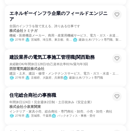
エネルギーインフラ企業のフィールドエンジニ
ア
全国のインフラを陰で支える、誇りある仕事です
株式会社トミナガ
機械・医療機器メーカー、商用・産業用機械サービス、電力・ガス・水道・
エネルギー
27年卒
宮城県、埼玉県、東京都、長野県、愛知県、三重県、京都府、大阪府、兵庫県、和歌山県、鳥取県、島根県、岡山県、広島県、徳島県、香川県、愛媛県、高知県、福岡県、熊本県、大分県、鹿児島県
建築/土木/プラント専門職、製造・生産工程
建設業界の電気工事施工管理職|関西勤務
未経験OK/年間休日128日/自己資本比率81%/賞与年3回
西部電気建設株式会社
建設・土木、建設・修理・メンテナンスサービス、電力・ガス・水道・エネ
ルギー
27年卒
京都府、大阪府、兵庫県
建築/土木/プラント専門職
住宅総合商社の事務職
年間休日124日！完全週休2日制・土日祝休み《安定企業》
株式会社小泉東関東
インテリア・家具小売、総合商社・専門商社・卸売、小売・卸売・商社
27年卒
茨城県、千葉県
バックオフィス・事務・受付