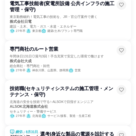
電気工事技能者(変電所設備 公共インフラの施工
管理・保守)
東京勤務確約！電気工事の技術を、JR・官公庁案件で磨く
株式会社日電
建設・土木、電力・ガス・水道・エネルギー
27年卒
東京都
建築/土木/プラント専門職
専門商社のルート営業
年間休日131日◎賞与3回！手当充実で安定した環境で働けます
株式会社大成
総合商社・専門商社・卸売
27年卒
神奈川県、山梨県、静岡県
営業
技術職(セキュリティシステムの施工管理・メン
テナンス・保守)
北海道の安全を技術で守る✨ALSOKで目指すエンジニア
ALSOK北海道株式会社
セキュリティー・警備サービス
27年卒
北海道
サービス/接客、製造・生産工程
締切：8月31日
長野|スピード選考|身近な製品の電源を設計する