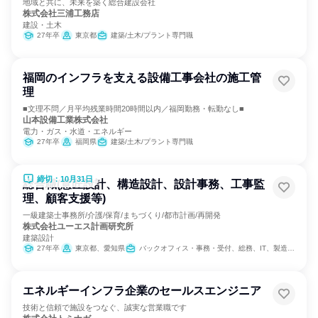
地域と共に、未来を築く総合建設会社
株式会社三浦工務店
建設・土木
27年卒
東京都
建築/土木/プラント専門職
福岡のインフラを支える設備工事会社の施工管
理
■文理不問／月平均残業時間20時間以内／福岡勤務・転勤なし■
山本設備工業株式会社
電力・ガス・水道・エネルギー
27年卒
福岡県
建築/土木/プラント専門職
締切：10月31日
総合職(意匠設計、構造設計、設計事務、工事監
理、顧客支援等)
一級建築士事務所/介護/保育/まちづくり/都市計画/再開発
株式会社ユーエス計画研究所
建築設計
27年卒
東京都、愛知県
バックオフィス・事務・受付、総務、IT、製造・生産工程、建築/土木/プラント専門職、カスタマーサクセス、カスタマーサポート/コールセンター
エネルギーインフラ企業のセールスエンジニア
技術と信頼で施設をつなぐ、誠実な営業職です