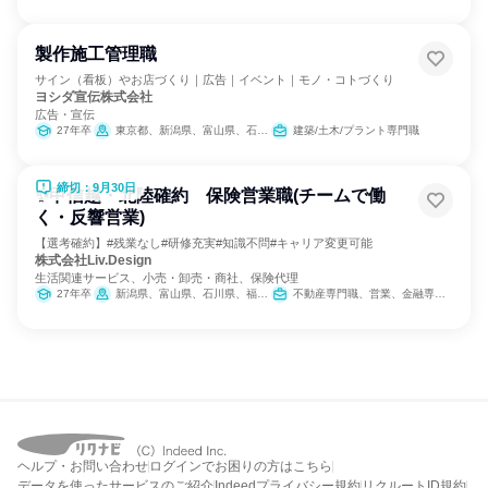
製作施工管理職
サイン（看板）やお店づくり｜広告｜イベント｜モノ・コトづくり
ヨシダ宣伝株式会社
広告・宣伝
27年卒
東京都、新潟県、富山県、石川県、福井県、長野県
建築/土木/プラント専門職
締切：9月30日
✨甲信越・北陸確約 保険営業職(チームで働
く・反響営業)
【選考確約】#残業なし#研修充実#知識不問#キャリア変更可能
株式会社Liv.Design
生活関連サービス、小売・卸売・商社、保険代理
27年卒
新潟県、富山県、石川県、福井県、長野県
不動産専門職、営業、金融専門職、サービス/接客、小売販売/流通、経営/事業企画、広報/IR、マーケティング・広告・宣伝、カスタマーサポート/コールセンター
ヘルプ・お問い合わせ
ログインでお困りの方はこちら
データを使ったサービスのご紹介
Indeedプライバシー規約
リクルートID規約