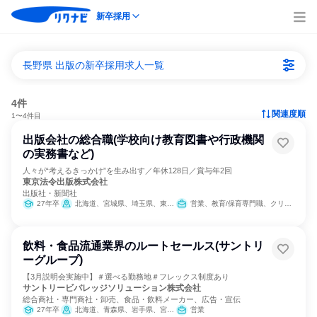
新卒採用
長野県 出版の新卒採用求人一覧
4件
関連度順
1〜4件目
出版会社の総合職(学校向け教育図書や行政機関
の実務書など)
人々が“考えるきっかけ”を生み出す／年休128日／賞与年2回
東京法令出版株式会社
出版社・新聞社
27年卒
北海道、宮城県、埼玉県、東京都、長野県、愛知県、大阪府、広島県、福岡県
営業、教育/保育専門職、クリエイティブ/デザイン職、商品企画、出版/メディア/芸能/エンタメ専門職、マーケティング・広告・宣伝
飲料・食品流通業界のルートセールス(サントリ
ーグループ)
【3月説明会実施中】＃選べる勤務地＃フレックス制度あり
サントリービバレッジソリューション株式会社
総合商社・専門商社・卸売、食品・飲料メーカー、広告・宣伝
27年卒
北海道、青森県、岩手県、宮城県、秋田県、山形県、福島県、茨城県、栃木県、群馬県、埼玉県、千葉県、東京都、神奈川県、新潟県、富山県、石川県、福井県、山梨県、長野県、岐阜県、静岡県、愛知県、三重県、滋賀県、京都府、大阪府、兵庫県、奈良県、和歌山県、岡山県、広島県、山口県、徳島県、香川県、愛媛県、高知県、福岡県、佐賀県、長崎県、熊本県、大分県、宮崎県
営業