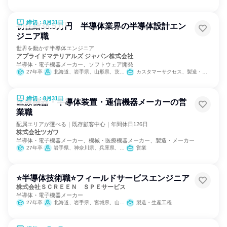
締切：8月31日
初任給38.5万円 半導体業界の半導体設計エン
ジニア職
世界を動かす半導体エンジニア
アプライドマテリアルズ ジャパン株式会社
半導体・電子機器メーカー、ソフトウェア開発
27年卒
北海道、岩手県、山形県、茨城県、千葉県、東京都、神奈川県、富山県、石川県、山梨県、愛知県、三重県、京都府、大阪府、広島県、佐賀県、長崎県、熊本県、大分県
カスタマーサクセス、製造・生産工程
締切：8月31日
医療機器・半導体装置・通信機器メーカーの営
業職
配属エリアが選べる｜既存顧客中心｜年間休日126日
株式会社ツガワ
半導体・電子機器メーカー、機械・医療機器メーカー、製造・メーカー
27年卒
岩手県、神奈川県、兵庫県、長崎県
営業
⭐半導体技術職⭐フィールドサービスエンジニア
株式会社ＳＣＲＥＥＮ ＳＰＥサービス
半導体・電子機器メーカー
27年卒
北海道、岩手県、宮城県、山形県、東京都、富山県、三重県、京都府、広島県、長崎県、熊本県、大分県
製造・生産工程