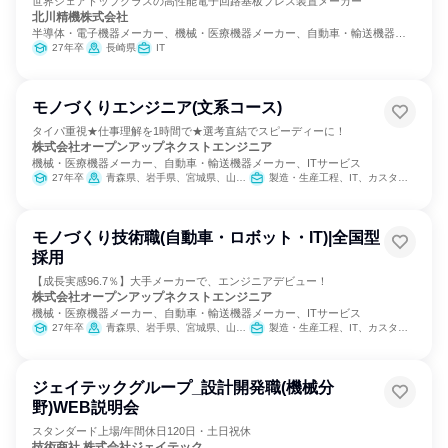
世界シェアトップクラスの高性能電子回路基板プレス装置メーカー
北川精機株式会社
半導体・電子機器メーカー、機械・医療機器メーカー、自動車・輸送機器メ
ーカー
27年卒
長崎県
IT
モノづくりエンジニア(文系コース)
タイパ重視★仕事理解を1時間で★選考直結でスピーディーに！
株式会社オープンアップネクストエンジニア
機械・医療機器メーカー、自動車・輸送機器メーカー、ITサービス
27年卒
青森県、岩手県、宮城県、山形県、福島県、茨城県、栃木県、群馬県、埼玉県、千葉県、東京都、神奈川県、富山県、石川県、山梨県、長野県、岐阜県、静岡県、愛知県、三重県、滋賀県、京都府、大阪府、兵庫県、奈良県、岡山県、広島県、山口県、福岡県、佐賀県、長崎県、熊本県、大分県、宮崎県、鹿児島県
製造・生産工程、IT、カスタマーサクセス
モノづくり技術職(自動車・ロボット・IT)|全国型
採用
【成長実感96.7％】大手メーカーで、エンジニアデビュー！
株式会社オープンアップネクストエンジニア
機械・医療機器メーカー、自動車・輸送機器メーカー、ITサービス
27年卒
青森県、岩手県、宮城県、山形県、福島県、茨城県、栃木県、群馬県、埼玉県、千葉県、東京都、神奈川県、富山県、石川県、山梨県、長野県、岐阜県、静岡県、愛知県、三重県、滋賀県、京都府、大阪府、兵庫県、奈良県、岡山県、広島県、山口県、福岡県、佐賀県、長崎県、熊本県、大分県、宮崎県、鹿児島県
製造・生産工程、IT、カスタマーサクセス
ジェイテックグループ_設計開発職(機械分
野)WEB説明会
スタンダード上場/年間休日120日・土日祝休
技術商社 株式会社ジェイテック