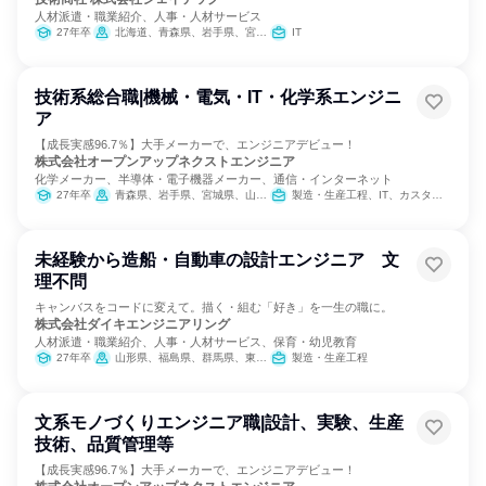
人材派遣・職業紹介、人事・人材サービス
27年卒
北海道、青森県、岩手県、宮城県、秋田県、山形県、福島県、茨城県、栃木県、群馬県、埼玉県、千葉県、東京都、神奈川県、新潟県、富山県、石川県、福井県、山梨県、長野県、岐阜県、静岡県、愛知県、三重県、滋賀県、京都府、大阪府、兵庫県、奈良県、和歌山県、鳥取県、島根県、岡山県、広島県、山口県、徳島県、香川県、愛媛県、高知県、福岡県、佐賀県、長崎県、熊本県、大分県、宮崎県、鹿児島県、沖縄県
IT
技術系総合職|機械・電気・IT・化学系エンジニ
ア
【成長実感96.7％】大手メーカーで、エンジニアデビュー！
株式会社オープンアップネクストエンジニア
化学メーカー、半導体・電子機器メーカー、通信・インターネット
27年卒
青森県、岩手県、宮城県、山形県、福島県、茨城県、栃木県、群馬県、埼玉県、千葉県、東京都、神奈川県、富山県、石川県、山梨県、長野県、岐阜県、静岡県、愛知県、三重県、滋賀県、京都府、大阪府、兵庫県、奈良県、岡山県、広島県、山口県、福岡県、佐賀県、長崎県、熊本県、大分県、鹿児島県
製造・生産工程、IT、カスタマーサクセス
未経験から造船・自動車の設計エンジニア 文
理不問
キャンバスをコードに変えて。描く・組む「好き」を一生の職に。
株式会社ダイキエンジニアリング
人材派遣・職業紹介、人事・人材サービス、保育・幼児教育
27年卒
山形県、福島県、群馬県、東京都、神奈川県、岐阜県、愛知県、三重県、滋賀県、大阪府、兵庫県、岡山県、広島県、山口県、香川県、福岡県、佐賀県、長崎県、熊本県、大分県、鹿児島県
製造・生産工程
文系モノづくりエンジニア職|設計、実験、生産
技術、品質管理等
【成長実感96.7％】大手メーカーで、エンジニアデビュー！