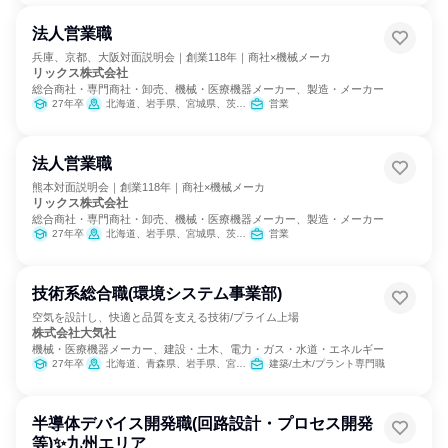
法人営業職
兵庫、京都、大阪対面説明会｜創業118年｜商社×機械メーカ
リックス株式会社
総合商社・専門商社・卸売、機械・医療機器メーカー、製造・メーカー
27年卒
北海道、岩手県、宮城県、茨城県、栃木県、埼玉県、千葉県、東京都、神奈川県、石川県、静岡県、愛知県、三重県、滋賀県、大阪府、兵庫県、和歌山県、岡山県、広島県、山口県、愛媛県、福岡県、長崎県、熊本県、大分県、鹿児島県
営業
法人営業職
熊本対面説明会｜創業118年｜商社×機械メーカ
リックス株式会社
総合商社・専門商社・卸売、機械・医療機器メーカー、製造・メーカー
27年卒
北海道、岩手県、宮城県、茨城県、栃木県、埼玉県、千葉県、東京都、神奈川県、石川県、静岡県、愛知県、三重県、滋賀県、大阪府、兵庫県、和歌山県、岡山県、広島県、山口県、愛媛県、福岡県、長崎県、熊本県、大分県、鹿児島県
営業
技術系総合職(環境システム事業部)
空気を設計し、快適と品質を支える技術/プライム上場
株式会社大気社
機械・医療機器メーカー、建設・土木、電力・ガス・水道・エネルギー
27年卒
北海道、青森県、岩手県、宮城県、秋田県、山形県、福島県、茨城県、栃木県、群馬県、埼玉県、千葉県、東京都、神奈川県、新潟県、富山県、石川県、福井県、山梨県、長野県、岐阜県、静岡県、愛知県、三重県、滋賀県、京都府、大阪府、兵庫県、奈良県、和歌山県、鳥取県、島根県、岡山県、広島県、山口県、徳島県、香川県、愛媛県、高知県、福岡県、佐賀県、長崎県、熊本県、大分県、宮崎県、鹿児島県、沖縄県
建築/土木/プラント専門職
半導体デバイス開発職(回路設計・プロセス開発
等)✨九州エリア