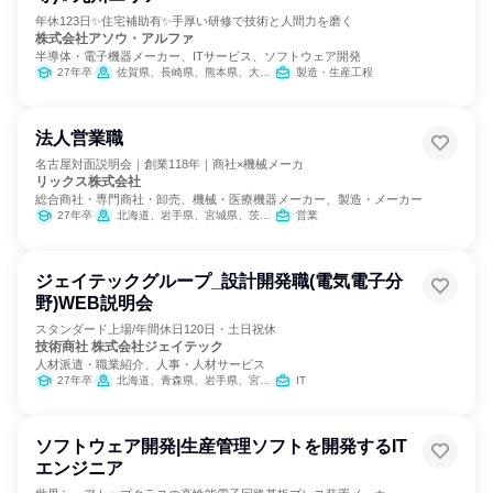
年休123日✨住宅補助有✨手厚い研修で技術と人間力を磨く
株式会社アソウ・アルファ
半導体・電子機器メーカー、ITサービス、ソフトウェア開発
27年卒
佐賀県、長崎県、熊本県、大分県、宮崎県、鹿児島県
製造・生産工程
法人営業職
名古屋対面説明会｜創業118年｜商社×機械メーカ
リックス株式会社
総合商社・専門商社・卸売、機械・医療機器メーカー、製造・メーカー
27年卒
北海道、岩手県、宮城県、茨城県、栃木県、埼玉県、千葉県、東京都、神奈川県、石川県、静岡県、愛知県、三重県、滋賀県、大阪府、兵庫県、和歌山県、岡山県、広島県、山口県、愛媛県、福岡県、長崎県、熊本県、大分県、鹿児島県
営業
ジェイテックグループ_設計開発職(電気電子分
野)WEB説明会
スタンダード上場/年間休日120日・土日祝休
技術商社 株式会社ジェイテック
人材派遣・職業紹介、人事・人材サービス
27年卒
北海道、青森県、岩手県、宮城県、秋田県、山形県、福島県、茨城県、栃木県、群馬県、埼玉県、千葉県、東京都、神奈川県、新潟県、富山県、石川県、福井県、山梨県、長野県、岐阜県、静岡県、愛知県、三重県、滋賀県、京都府、大阪府、兵庫県、奈良県、和歌山県、鳥取県、島根県、岡山県、広島県、山口県、徳島県、香川県、愛媛県、高知県、福岡県、佐賀県、長崎県、熊本県、大分県、宮崎県、鹿児島県、沖縄県
IT
ソフトウェア開発|生産管理ソフトを開発するIT
エンジニア