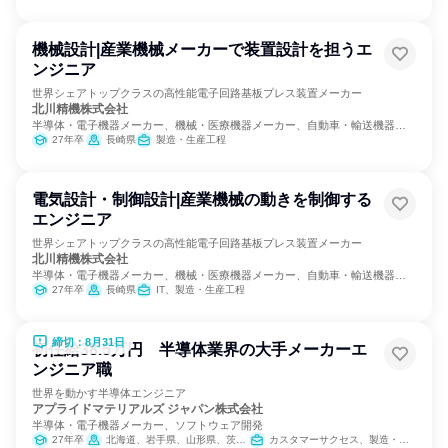
機械設計|産業機械メーカーで装置設計を担うエ
ンジニア
世界シェアトップクラスの高性能電子回路基板プレス装置メーカー
北川精機株式会社
半導体・電子機器メーカー、機械・医療機器メーカー、自動車・輸送機器メ
ーカー
27年卒
長崎県
製造・生産工程
電気設計・制御設計|産業機械の動きを制御する
エンジニア
世界シェアトップクラスの高性能電子回路基板プレス装置メーカー
北川精機株式会社
半導体・電子機器メーカー、機械・医療機器メーカー、自動車・輸送機器メ
ーカー
27年卒
長崎県
IT、製造・生産工程
締切：8月31日
初任給38.5万円 半導体業界の大手メーカーエ
ンジニア職
世界を動かす半導体エンジニア
アプライドマテリアルズ ジャパン株式会社
半導体・電子機器メーカー、ソフトウェア開発
27年卒
北海道、岩手県、山形県、茨城県、千葉県、東京都、神奈川県、富山県、石川県、山梨県、愛知県、三重県、京都府、大阪府、広島県、佐賀県、長崎県、熊本県、大分県
カスタマーサクセス、製造・生産工程