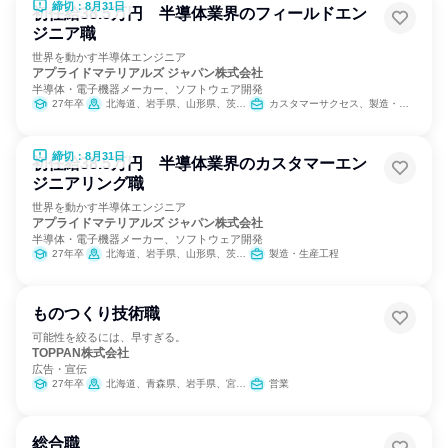
締切：8月31日
初任給38.5万円 半導体業界のフィールドエン
ジニア職
世界を動かす半導体エンジニア
アプライドマテリアルズ ジャパン株式会社
半導体・電子機器メーカー、ソフトウェア開発
27年卒
北海道、岩手県、山形県、茨城県、千葉県、東京都、神奈川県、富山県、石川県、山梨県、愛知県、三重県、京都府、大阪府、広島県、佐賀県、長崎県、熊本県、大分県
カスタマーサクセス、製造・生産工程
締切：8月31日
初任給38.5万円 半導体業界のカスタマーエン
ジニアリング職
世界を動かす半導体エンジニア
アプライドマテリアルズ ジャパン株式会社
半導体・電子機器メーカー、ソフトウェア開発
27年卒
北海道、岩手県、山形県、茨城県、千葉県、東京都、神奈川県、富山県、石川県、山梨県、愛知県、三重県、京都府、大阪府、広島県、佐賀県、長崎県、熊本県、大分県
製造・生産工程
ものつくり技術職
可能性を絞るには、早すぎる。
TOPPAN株式会社
広告・宣伝
27年卒
北海道、青森県、岩手県、宮城県、秋田県、山形県、福島県、茨城県、栃木県、群馬県、埼玉県、千葉県、東京都、神奈川県、新潟県、富山県、石川県、長野県、静岡県、愛知県、三重県、滋賀県、京都府、大阪府、兵庫県、島根県、岡山県、広島県、山口県、香川県、愛媛県、高知県、福岡県、佐賀県、長崎県、熊本県、大分県、宮崎県、鹿児島県、沖縄県
営業
総合職