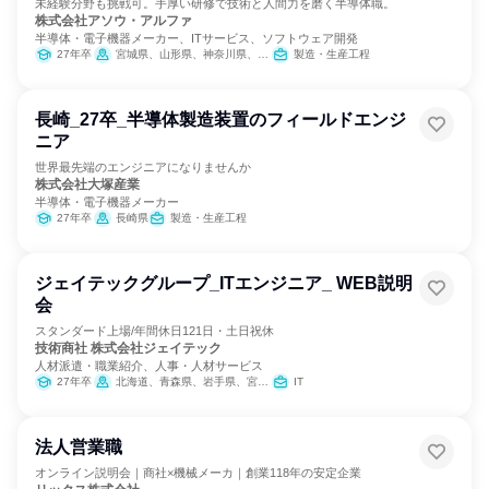
未経験分野も挑戦可。手厚い研修で技術と人間力を磨く半導体職。
株式会社アソウ・アルファ
半導体・電子機器メーカー、ITサービス、ソフトウェア開発
27年卒
宮城県、山形県、神奈川県、静岡県、三重県、京都府、佐賀県、長崎県、熊本県、大分県、宮崎県、鹿児島県
製造・生産工程
長崎_27卒_半導体製造装置のフィールドエンジ
ニア
世界最先端のエンジニアになりませんか
株式会社大塚産業
半導体・電子機器メーカー
27年卒
長崎県
製造・生産工程
ジェイテックグループ_ITエンジニア_ WEB説明
会
スタンダード上場/年間休日121日・土日祝休
技術商社 株式会社ジェイテック
人材派遣・職業紹介、人事・人材サービス
27年卒
北海道、青森県、岩手県、宮城県、秋田県、山形県、福島県、茨城県、栃木県、群馬県、埼玉県、千葉県、東京都、神奈川県、新潟県、富山県、石川県、福井県、山梨県、長野県、岐阜県、静岡県、愛知県、三重県、滋賀県、京都府、大阪府、兵庫県、奈良県、和歌山県、鳥取県、島根県、岡山県、広島県、山口県、徳島県、香川県、愛媛県、高知県、福岡県、佐賀県、長崎県、熊本県、大分県、宮崎県、鹿児島県、沖縄県
IT
法人営業職
オンライン説明会｜商社×機械メーカ｜創業118年の安定企業