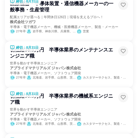
締切：8月31日
医療機器・半導体装置・通信機器メーカーの一
般事務・生産管理
配属エリアが選べる｜年間休日126日｜現場を支えるプロへ！
株式会社ツガワ
半導体・電子機器メーカー、機械・医療機器メーカー、製造・メーカー
27年卒
岩手県、神奈川県、兵庫県、長崎県
営業
締切：8月31日
初任給38.5万円 半導体業界のメンテナンスエ
ンジニア職
世界を動かす半導体エンジニア
アプライドマテリアルズ ジャパン株式会社
半導体・電子機器メーカー、ソフトウェア開発
27年卒
北海道、岩手県、山形県、茨城県、千葉県、東京都、神奈川県、富山県、石川県、山梨県、愛知県、三重県、京都府、大阪府、広島県、佐賀県、長崎県、熊本県、大分県
カスタマーサクセス、製造・生産工程
締切：8月31日
初任給38.5万円 半導体業界の機械系エンジニ
ア職
世界を動かす半導体エンジニア
アプライドマテリアルズ ジャパン株式会社
半導体・電子機器メーカー、ソフトウェア開発
27年卒
北海道、岩手県、山形県、茨城県、千葉県、東京都、神奈川県、富山県、石川県、山梨県、愛知県、三重県、京都府、大阪府、広島県、佐賀県、長崎県、熊本県、大分県
カスタマーサクセス、製造・生産工程