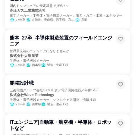
国内トップシェアの安定基盤で挑戦！✨
高圧ガス工業株式会社
化学メーカー、半導体・電子機器メーカー、電力・ガス・水道・エネルギー
27年卒
北海道、青森県、岩手県、宮城県、福島県、茨城県、栃木県、群馬県、埼玉県、千葉県、東京都、神奈川県、新潟県、福井県、静岡県、愛知県、三重県、滋賀県、京都府、大阪府、兵庫県、和歌山県、岡山県、広島県、愛媛県、福岡県、長崎県、熊本県、大分県、宮崎県
営業
熊本_27卒_半導体製造装置のフィールドエンジ
ニア
世界最先端のエンジニアになりませんか
株式会社大塚産業
半導体・電子機器メーカー
27年卒
熊本県
製造・生産工程
開発設計職
三菱電機グループ会社100%出資／電子回路機器／年休125日
株式会社Wave Technology
半導体・電子機器メーカー、ソフトウェア開発、情報技術
27年卒
兵庫県
製造・生産工程
ITエンジニア|自動車・航空機・半導体・ロボッ
トなど