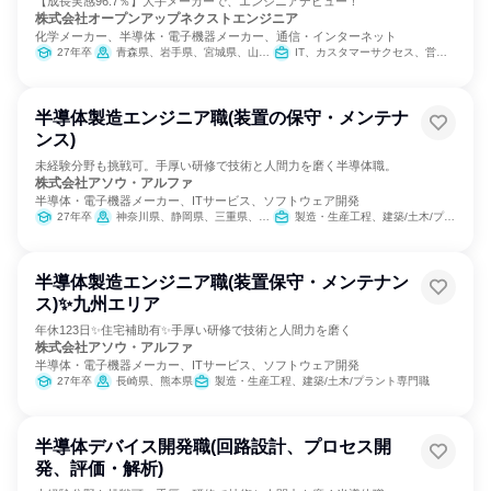
【成長実感96.7％】大手メーカーで、エンジニアデビュー！
株式会社オープンアップネクストエンジニア
化学メーカー、半導体・電子機器メーカー、通信・インターネット
27年卒
青森県、岩手県、宮城県、山形県、福島県、茨城県、栃木県、群馬県、埼玉県、千葉県、東京都、神奈川県、富山県、石川県、山梨県、長野県、岐阜県、静岡県、愛知県、三重県、滋賀県、京都府、大阪府、兵庫県、奈良県、岡山県、広島県、山口県、福岡県、佐賀県、長崎県、熊本県、大分県、鹿児島県
IT、カスタマーサクセス、営業、製造・生産工程
半導体製造エンジニア職(装置の保守・メンテナ
ンス)
未経験分野も挑戦可。手厚い研修で技術と人間力を磨く半導体職。
株式会社アソウ・アルファ
半導体・電子機器メーカー、ITサービス、ソフトウェア開発
27年卒
神奈川県、静岡県、三重県、京都府、広島県、長崎県、熊本県
製造・生産工程、建築/土木/プラント専門職
半導体製造エンジニア職(装置保守・メンテナン
ス)✨九州エリア
年休123日✨住宅補助有✨手厚い研修で技術と人間力を磨く
株式会社アソウ・アルファ
半導体・電子機器メーカー、ITサービス、ソフトウェア開発
27年卒
長崎県、熊本県
製造・生産工程、建築/土木/プラント専門職
半導体デバイス開発職(回路設計、プロセス開
発、評価・解析)