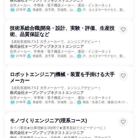
株式会社オープンアップネクストエンジニア
化学メーカー、半導体・電子機器メーカー、通信・インターネット
27年卒
青森県、岩手県、宮城県、山形県、福島県、茨城県、栃木県、群馬県、埼玉県、千葉県、東京都、神奈川県、富山県、石川県、山梨県、長野県、岐阜県、静岡県、愛知県、三重県、滋賀県、京都府、大阪府、兵庫県、奈良県、岡山県、広島県、山口県、福岡県、佐賀県、長崎県、熊本県、大分県、鹿児島県
IT、カスタマーサクセス、製造・生産工程
技術系総合職|開発・設計、実験・評価、生産技
術、品質保証など
【成長実感96.7％】大手メーカーで、エンジニアデビュー！
株式会社オープンアップネクストエンジニア
化学メーカー、半導体・電子機器メーカー、通信・インターネット
27年卒
青森県、岩手県、宮城県、山形県、福島県、茨城県、栃木県、群馬県、埼玉県、千葉県、東京都、神奈川県、富山県、石川県、山梨県、長野県、岐阜県、静岡県、愛知県、三重県、滋賀県、京都府、大阪府、兵庫県、奈良県、岡山県、広島県、山口県、福岡県、佐賀県、長崎県、熊本県、大分県、鹿児島県
IT、カスタマーサクセス、製造・生産工程
ロボットエンジニア|機械・装置を手掛ける大手
メーカー
【成長実感96.7％】大手メーカーで、エンジニアデビュー！
株式会社オープンアップネクストエンジニア
化学メーカー、半導体・電子機器メーカー、通信・インターネット
27年卒
青森県、岩手県、宮城県、山形県、福島県、茨城県、栃木県、群馬県、埼玉県、千葉県、東京都、神奈川県、富山県、石川県、山梨県、長野県、岐阜県、静岡県、愛知県、三重県、滋賀県、京都府、大阪府、兵庫県、奈良県、岡山県、広島県、山口県、福岡県、佐賀県、長崎県、熊本県、大分県、鹿児島県
製造・生産工程、建築/土木/プラント専門職
モノづくりエンジニア(理系コース)
タイパ重視★仕事理解を1時間で★選考直結でスピーディーに！
株式会社オープンアップネクストエンジニア
機械・医療機器メーカー、自動車・輸送機器メーカー、ITサービス