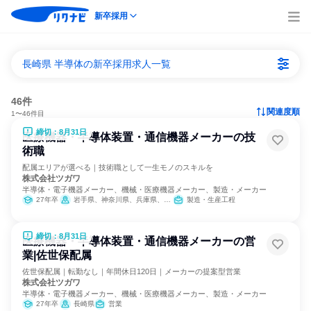
新卒採用
長崎県 半導体の新卒採用求人一覧
46件
関連度順
1〜46件目
締切：8月31日
医療機器・半導体装置・通信機器メーカーの技
術職
配属エリアが選べる｜技術職として一生モノのスキルを
株式会社ツガワ
半導体・電子機器メーカー、機械・医療機器メーカー、製造・メーカー
27年卒
岩手県、神奈川県、兵庫県、長崎県
製造・生産工程
締切：8月31日
医療機器・半導体装置・通信機器メーカーの営
業|佐世保配属
佐世保配属｜転勤なし｜年間休日120日｜メーカーの提案型営業
株式会社ツガワ
半導体・電子機器メーカー、機械・医療機器メーカー、製造・メーカー
27年卒
長崎県
営業