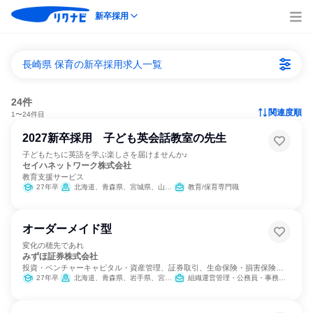
新卒採用
長崎県 保育の新卒採用求人一覧
24件
関連度順
1〜24件目
2027新卒採用 子ども英会話教室の先生
子どもたちに英語を学ぶ楽しさを届けませんか♪
セイハネットワーク株式会社
教育支援サービス
27年卒
北海道、青森県、宮城県、山形県、福島県、茨城県、群馬県、埼玉県、千葉県、東京都、神奈川県、新潟県、富山県、石川県、福井県、山梨県、長野県、岐阜県、静岡県、愛知県、三重県、滋賀県、京都府、大阪府、兵庫県、奈良県、和歌山県、鳥取県、島根県、岡山県、広島県、山口県、徳島県、香川県、愛媛県、福岡県、佐賀県、長崎県、熊本県、大分県、宮崎県、鹿児島県、沖縄県
教育/保育専門職
オーダーメイド型
変化の穂先であれ
みずほ証券株式会社
投資・ベンチャーキャピタル・資産管理、証券取引、生命保険・損害保険・
保険サービス
27年卒
北海道、青森県、岩手県、宮城県、秋田県、山形県、福島県、茨城県、栃木県、群馬県、埼玉県、千葉県、東京都、神奈川県、新潟県、富山県、石川県、福井県、山梨県、長野県、岐阜県、静岡県、愛知県、三重県、滋賀県、京都府、大阪府、兵庫県、奈良県、和歌山県、鳥取県、島根県、岡山県、広島県、山口県、徳島県、香川県、愛媛県、高知県、福岡県、佐賀県、長崎県、熊本県、大分県、宮崎県、鹿児島県、沖縄県
組織運営管理・公務員・事務系職種