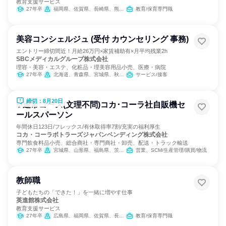
教育支援サービス
27年卒
福岡県、佐賀県、長崎県、熊本県、大分県、鹿児島県
教育/保育専門職
美容コンシェルジュ (受付 カウンセリング 事務)
エントリー締切間近！月給26万円×家賃補助有×月平均残業2h
SBCメディカルグループ株式会社
理容・美容・エステ、化粧品・理美容用品小売、医療・病院
27年卒
北海道、青森県、宮城県、秋田県、山形県、福島県、富山県、石川県、福井県、長野県、静岡県、広島県、山口県、愛媛県、高知県、長崎県、熊本県、大分県、宮崎県、鹿児島県、沖縄県
サービス/接客
締切：8月20日
✨通常コース(文理不問)コカ･コーラ社自販機セ
ールスパーソン
年間休日123日/フレックス/有休取得率7割/充実の福利厚生
コカ・コーラボトラーズジャパンベンディング株式会社
専門飲食料品小売、総合商社・専門商社・卸売、配送・トラック輸送
27年卒
宮城県、山形県、福島県、茨城県、栃木県、群馬県、埼玉県、千葉県、東京都、神奈川県、新潟県、山梨県、岐阜県、静岡県、愛知県、三重県、滋賀県、京都府、大阪府、兵庫県、奈良県、和歌山県、鳥取県、島根県、岡山県、広島県、山口県、徳島県、香川県、愛媛県、高知県、福岡県、佐賀県、長崎県、熊本県、大分県、宮崎県、鹿児島県
営業、SCM/生産管理/購買/物流
教師職
子どもたちの「できた！」を一緒に増やす仕事
英進館株式会社
教育支援サービス
27年卒
広島県、福岡県、佐賀県、長崎県、熊本県、大分県、宮崎県、鹿児島県
教育/保育専門職