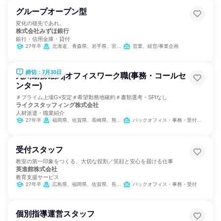
グループオープン型
変化の穂先であれ。
株式会社みずほ銀行
銀行・信用金庫・貸付
27年卒
北海道、青森県、岩手県、宮城県、秋田県、山形県、福島県、茨城県、栃木県、群馬県、埼玉県、千葉県、東京都、神奈川県、新潟県、富山県、石川県、福井県、山梨県、長野県、岐阜県、静岡県、愛知県、三重県、滋賀県、京都府、大阪府、兵庫県、奈良県、和歌山県、鳥取県、島根県、岡山県、広島県、山口県、徳島県、香川県、愛媛県、高知県、福岡県、佐賀県、長崎県、熊本県、大分県、宮崎県、鹿児島県、沖縄県
営業、経営/事業企画
締切：7月30日
九州勤務確約|オフィスワーク職(事務・コールセ
ンター)
＃プライム上場G×安定＃希望勤務地確約＃書類選考・SPIなし
ライクスタッフィング株式会社
人材派遣・職業紹介
27年卒
福岡県、佐賀県、長崎県、熊本県、大分県、宮崎県、鹿児島県
バックオフィス・事務・受付、IT、営業、サービス/接客、小売販売/流通、医療/福祉専門職、SCM/生産管理/購買/物流、人事、広報/IR、建築/土木/プラント専門職、カスタマーサポート/コールセンター
受付スタッフ
教室の第一印象をつくる、大切な役割／笑顔と安心を届ける仕事
英進館株式会社
教育支援サービス
27年卒
広島県、福岡県、佐賀県、長崎県、熊本県、大分県、宮崎県、鹿児島県
バックオフィス・事務・受付
個別指導運営スタッフ