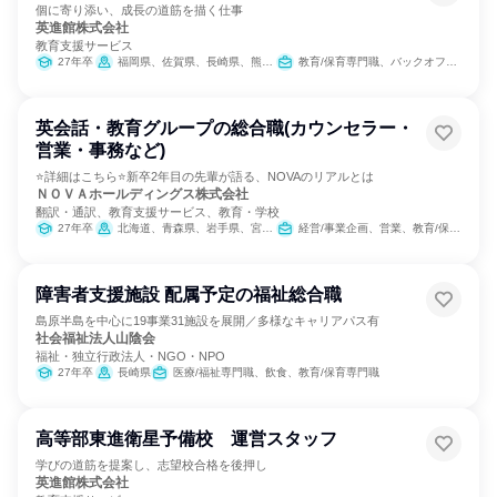
個に寄り添い、成長の道筋を描く仕事
英進館株式会社
教育支援サービス
27年卒
福岡県、佐賀県、長崎県、熊本県、大分県、宮崎県、鹿児島県
教育/保育専門職、バックオフィス・事務・受付
英会話・教育グループの総合職(カウンセラー・
営業・事務など)
⭐詳細はこちら⭐新卒2年目の先輩が語る、NOVAのリアルとは
ＮＯＶＡホールディングス株式会社
翻訳・通訳、教育支援サービス、教育・学校
27年卒
北海道、青森県、岩手県、宮城県、秋田県、山形県、福島県、茨城県、栃木県、群馬県、埼玉県、千葉県、東京都、神奈川県、新潟県、富山県、石川県、福井県、山梨県、長野県、岐阜県、静岡県、愛知県、三重県、滋賀県、京都府、大阪府、兵庫県、奈良県、和歌山県、鳥取県、島根県、岡山県、広島県、山口県、徳島県、香川県、愛媛県、高知県、福岡県、佐賀県、長崎県、熊本県、大分県、宮崎県、鹿児島県、沖縄県
経営/事業企画、営業、教育/保育専門職、バックオフィス・事務・受付、経理/税務/財務、人事、総務、法務/知財、製造・生産工程、商品企画、マーケティング・広告・宣伝
障害者支援施設 配属予定の福祉総合職
島原半島を中心に19事業31施設を展開／多様なキャリアパス有
社会福祉法人山陰会
福祉・独立行政法人・NGO・NPO
27年卒
長崎県
医療/福祉専門職、飲食、教育/保育専門職
高等部東進衛星予備校 運営スタッフ
学びの道筋を提案し、志望校合格を後押し
英進館株式会社