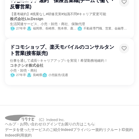
✨九州エリア確約 保険営業職(チームで働く・
反響営業)
【選考確約】#残業なし#研修充実#知識不問#キャリア変更可能
株式会社Liv.Design
生活関連サービス、小売・卸売・商社、保険代理
27年卒
福岡県、長崎県、熊本県、鹿児島県
不動産専門職、営業、金融専門職、サービス/接客、小売販売/流通、経営/事業企画、広報/IR、マーケティング・広告・宣伝、カスタマーサポート/コールセンター
ドコモショップ、楽天モバイルのコンサルタン
ト営業(接客販売)
仕事を通して成長✨キャリアアップ✨を実現！希望勤務地確約！
コネクシオ株式会社
小売・卸売・商社
27年卒
長崎県
小売販売/流通
ヘルプ・お問い合わせ
ログインでお困りの方はこちら
データを使ったサービスのご紹介
Indeedプライバシー規約
リクルートID規約
Indeed利用規約