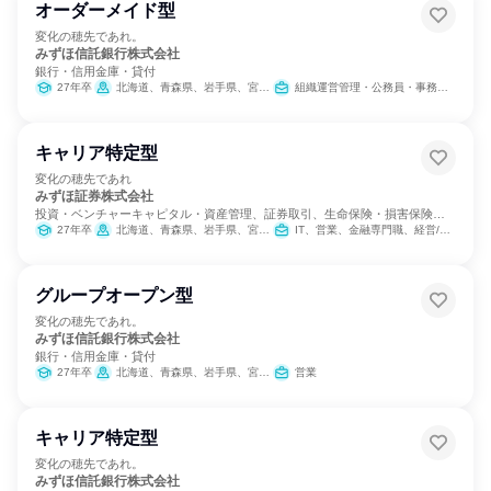
オーダーメイド型
変化の穂先であれ。
みずほ信託銀行株式会社
銀行・信用金庫・貸付
27年卒
北海道、青森県、岩手県、宮城県、秋田県、山形県、福島県、茨城県、栃木県、群馬県、埼玉県、千葉県、東京都、神奈川県、新潟県、富山県、石川県、福井県、山梨県、長野県、岐阜県、静岡県、愛知県、三重県、滋賀県、京都府、大阪府、兵庫県、奈良県、和歌山県、鳥取県、島根県、岡山県、広島県、山口県、徳島県、香川県、愛媛県、高知県、福岡県、佐賀県、長崎県、熊本県、大分県、宮崎県、鹿児島県、沖縄県
組織運営管理・公務員・事務系職種
キャリア特定型
変化の穂先であれ
みずほ証券株式会社
投資・ベンチャーキャピタル・資産管理、証券取引、生命保険・損害保険・
保険サービス
27年卒
北海道、青森県、岩手県、宮城県、秋田県、山形県、福島県、茨城県、栃木県、群馬県、埼玉県、千葉県、東京都、神奈川県、新潟県、富山県、石川県、福井県、山梨県、長野県、岐阜県、静岡県、愛知県、三重県、滋賀県、京都府、大阪府、兵庫県、奈良県、和歌山県、鳥取県、島根県、岡山県、広島県、山口県、徳島県、香川県、愛媛県、高知県、福岡県、佐賀県、長崎県、熊本県、大分県、宮崎県、鹿児島県、沖縄県
IT、営業、金融専門職、経営/事業企画
グループオープン型
変化の穂先であれ。
みずほ信託銀行株式会社
銀行・信用金庫・貸付
27年卒
北海道、青森県、岩手県、宮城県、秋田県、山形県、福島県、茨城県、栃木県、群馬県、埼玉県、千葉県、東京都、神奈川県、新潟県、富山県、石川県、福井県、山梨県、長野県、岐阜県、静岡県、愛知県、三重県、滋賀県、京都府、大阪府、兵庫県、奈良県、和歌山県、鳥取県、島根県、岡山県、広島県、山口県、徳島県、香川県、愛媛県、高知県、福岡県、佐賀県、長崎県、熊本県、大分県、宮崎県、鹿児島県、沖縄県
営業
キャリア特定型
変化の穂先であれ。
みずほ信託銀行株式会社