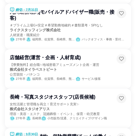
締切：7月31日
九州勤務確約|モバイルアドバイザー職(販売・接
客)
＃プライム上場G×安定＃希望勤務地確約＃書類選考・SPIなし
ライクスタッフィング株式会社
人材派遣・職業紹介
27年卒
福岡県、佐賀県、長崎県、熊本県、大分県、宮崎県、鹿児島県
バックオフィス・事務・受付、IT、営業、サービス/接客、小売販売/流通、医療/福祉専門職、SCM/生産管理/購買/物流、人事、広報/IR、建築/土木/プラント専門職、カスタマーサポート/コールセンター
店舗経営(運営・企画・人材育成)
【寮費無料】総合職✨地域密着アミューズメント企画・運営
株式会社タイラベストビート
公営競技・パチンコ
27年卒
福岡県、佐賀県、長崎県、熊本県、大分県、宮崎県、鹿児島県
サービス/接客
長崎・写真スタジオスタッフ(店長候補)
女性活躍と管理職を両立！育児サポート充実✨
株式会社スタジオアリス
理容・美容・エステ、冠婚葬祭・イベント、保育・幼児教育
27年卒
長崎県
小売販売/流通、クリエイティブ/デザイン職
締切：9月30日