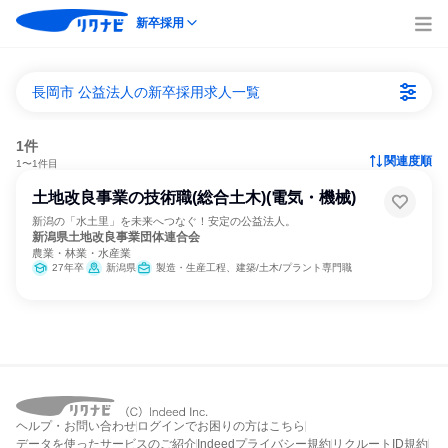
新卒採用
長岡市 公益法人の新卒採用求人一覧
1件
関連度順
1〜1件目
土地改良事業の技術職(総合土木)(電気・機械)
新潟の「水土里」を未来へつなぐ！安定の公益法人。
新潟県土地改良事業団体連合会
農業・林業・水産業
27年卒
新潟県
製造・生産工程、建築/土木/プラント専門職
ヘルプ・お問い合わせ
ログインでお困りの方はこちら
データを使ったサービスのご紹介
Indeedプライバシー規約
リクルートID規約