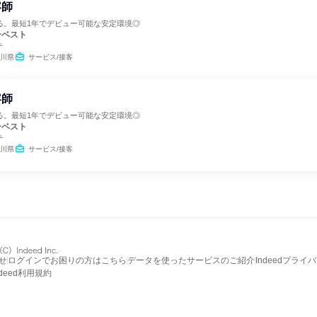
容師
る。最短1年でデビュー可能な安定環境◎
ーベスト
テ
川県
サービス/接客
容師
る。最短1年でデビュー可能な安定環境◎
ーベスト
テ
川県
サービス/接客
せ
ログインでお困りの方はこちら
データを使ったサービスのご紹介
Indeedプライ
ndeed利用規約