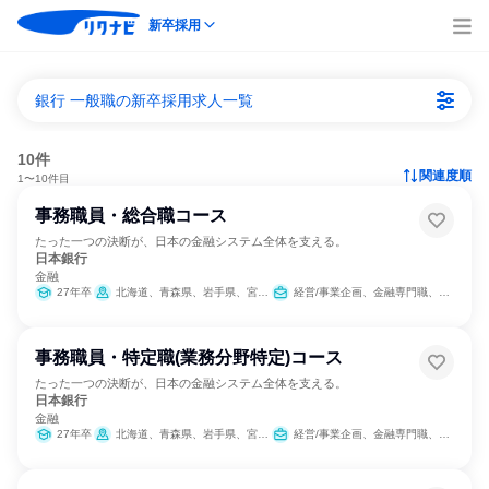
新卒採用
銀行 一般職の新卒採用求人一覧
10件
関連度順
1〜10件目
事務職員・総合職コース
たった一つの決断が、日本の金融システム全体を支える。
日本銀行
金融
27年卒
北海道、青森県、岩手県、宮城県、秋田県、山形県、福島県、茨城県、群馬県、埼玉県、東京都、神奈川県、新潟県、富山県、石川県、福井県、山梨県、長野県、静岡県、愛知県、京都府、大阪府、兵庫県、鳥取県、島根県、岡山県、広島県、山口県、徳島県、香川県、愛媛県、高知県、福岡県、佐賀県、長崎県、熊本県、大分県、宮崎県、鹿児島県、沖縄県
経営/事業企画、金融専門職、経理/税務/財務、人事、総務、法務/知財、IT、広報/IR
事務職員・特定職(業務分野特定)コース
たった一つの決断が、日本の金融システム全体を支える。
日本銀行
金融
27年卒
北海道、青森県、岩手県、宮城県、秋田県、山形県、福島県、茨城県、群馬県、埼玉県、東京都、神奈川県、新潟県、富山県、石川県、福井県、山梨県、長野県、静岡県、愛知県、京都府、大阪府、兵庫県、和歌山県、鳥取県、島根県、岡山県、広島県、山口県、徳島県、香川県、愛媛県、高知県、福岡県、佐賀県、長崎県、熊本県、大分県、宮崎県、鹿児島県、沖縄県
経営/事業企画、金融専門職、経理/税務/財務、IT