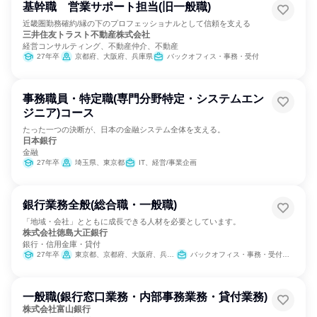
基幹職 営業サポート担当(旧一般職)
近畿圏勤務確約/縁の下のプロフェッショナルとして信頼を支える
三井住友トラスト不動産株式会社
経営コンサルティング、不動産仲介、不動産
27年卒
京都府、大阪府、兵庫県
バックオフィス・事務・受付
事務職員・特定職(専門分野特定・システムエン
ジニア)コース
たった一つの決断が、日本の金融システム全体を支える。
日本銀行
金融
27年卒
埼玉県、東京都
IT、経営/事業企画
銀行業務全般(総合職・一般職)
「地域・会社」とともに成長できる人材を必要としています。
株式会社徳島大正銀行
銀行・信用金庫・貸付
27年卒
東京都、京都府、大阪府、兵庫県、徳島県、香川県、愛媛県、高知県
バックオフィス・事務・受付、営業、金融専門職
一般職(銀行窓口業務・内部事務業務・貸付業務)
株式会社富山銀行