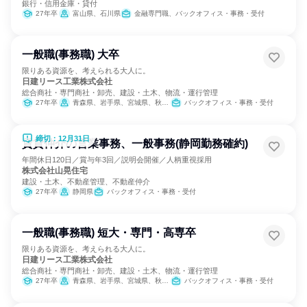
銀行・信用金庫・貸付
27年卒
富山県、石川県
金融専門職、バックオフィス・事務・受付
一般職(事務職) 大卒
限りある資源を、考えられる大人に。
日建リース工業株式会社
総合商社・専門商社・卸売、建設・土木、物流・運行管理
27年卒
青森県、岩手県、宮城県、秋田県、山形県、福島県、茨城県、栃木県、群馬県、埼玉県、千葉県、東京都、神奈川県、新潟県、石川県、福井県、山梨県、長野県、静岡県、愛知県、三重県、大阪府、鳥取県、岡山県、広島県、山口県、香川県、愛媛県、高知県、福岡県、佐賀県、長崎県、熊本県、大分県、鹿児島県、沖縄県
バックオフィス・事務・受付
締切：12月31日
賃貸仲介の営業事務、一般事務(静岡勤務確約)
年間休日120日／賞与年3回／説明会開催／人柄重視採用
株式会社山晃住宅
建設・土木、不動産管理、不動産仲介
27年卒
静岡県
バックオフィス・事務・受付
一般職(事務職) 短大・専門・高専卒
限りある資源を、考えられる大人に。
日建リース工業株式会社
総合商社・専門商社・卸売、建設・土木、物流・運行管理
27年卒
青森県、岩手県、宮城県、秋田県、山形県、福島県、茨城県、栃木県、群馬県、埼玉県、千葉県、東京都、神奈川県、新潟県、石川県、福井県、山梨県、長野県、静岡県、愛知県、三重県、大阪府、鳥取県、岡山県、広島県、山口県、香川県、愛媛県、高知県、福岡県、佐賀県、長崎県、熊本県、大分県、鹿児島県、沖縄県
バックオフィス・事務・受付