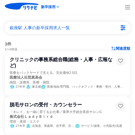
新卒採用
銀座駅 人事の新卒採用求人一覧
3件
関連度順
1〜3件目
クリニックの事務系総合職(総務・人事・広報な
ど)
医療をバックヤードで支える。完全週休2.5日。
医療法人社団真高会
病院・診療所、医療・病院
27年卒
東京都
医療/福祉専門職、バックオフィス・事務・受付、人事、総務、広報/IR、マーケティング・広告・宣伝
脱毛サロンの受付・カウンセラー
「キレイ」を一緒に育てるお仕事／業界大手総合美容サロンG
株式会社ＬａｄｙＢｉｒｄ
理容・美容・エステ
27年卒
北海道、青森県、岩手県、宮城県、秋田県、山形県、福島県、茨城県、栃木県、群馬県、埼玉県、千葉県、東京都、神奈川県、新潟県、富山県、石川県、福井県、山梨県、長野県、岐阜県、静岡県、愛知県、滋賀県、京都府、大阪府、兵庫県、奈良県、鳥取県、島根県、岡山県、広島県、徳島県、香川県、愛媛県、福岡県、佐賀県、長崎県、熊本県、大分県、宮崎県、鹿児島県、沖縄県
サービス/接客、小売販売/流通