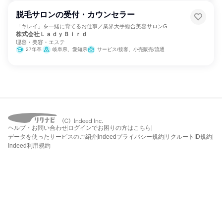
脱毛サロンの受付・カウンセラー
「キレイ」を一緒に育てるお仕事／業界大手総合美容サロンG
株式会社ＬａｄｙＢｉｒｄ
理容・美容・エステ
27年卒
岐阜県、愛知県
サービス/接客、小売販売/流通
ヘルプ・お問い合わせ
ログインでお困りの方はこちら
データを使ったサービスのご紹介
Indeedプライバシー規約
リクルートID規約
Indeed利用規約