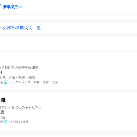
新卒採用
社の新卒採用求人一覧
ア8割 平均勤続年数15年
会社
管理、運輸・交通・物流
道
バックオフィス・事務・受付、営業
フ職
海道で叶える安心のキャリア✨
三喜
小売
道
小売販売/流通