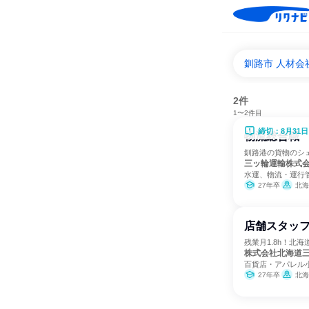
釧路市 人材会
2件
1〜2件目
締切：8月31日
物流総合職
釧路港の貨物のシェ
三ッ輪運輸株式
水運、物流・運行
27年卒
北海
店舗スタッ
残業月1.8h！北
株式会社北海道
百貨店・アパレル
27年卒
北海