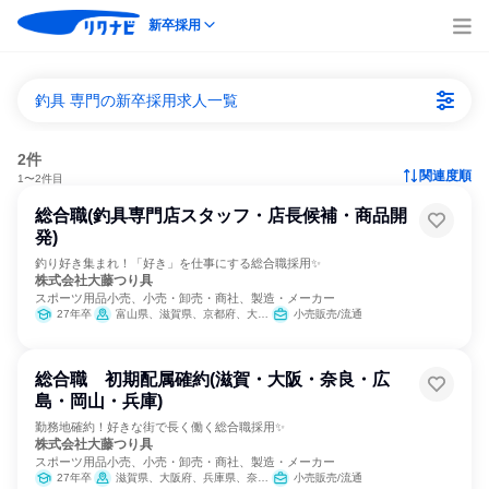
新卒採用
釣具 専門の新卒採用求人一覧
2件
関連度順
1〜2件目
総合職(釣具専門店スタッフ・店長候補・商品開
発)
釣り好き集まれ！「好き」を仕事にする総合職採用✨
株式会社大藤つり具
スポーツ用品小売、小売・卸売・商社、製造・メーカー
27年卒
富山県、滋賀県、京都府、大阪府、兵庫県、奈良県、和歌山県、岡山県、広島県
小売販売/流通
総合職 初期配属確約(滋賀・大阪・奈良・広
島・岡山・兵庫)
勤務地確約！好きな街で長く働く総合職採用✨
株式会社大藤つり具
スポーツ用品小売、小売・卸売・商社、製造・メーカー
27年卒
滋賀県、大阪府、兵庫県、奈良県、岡山県、広島県
小売販売/流通