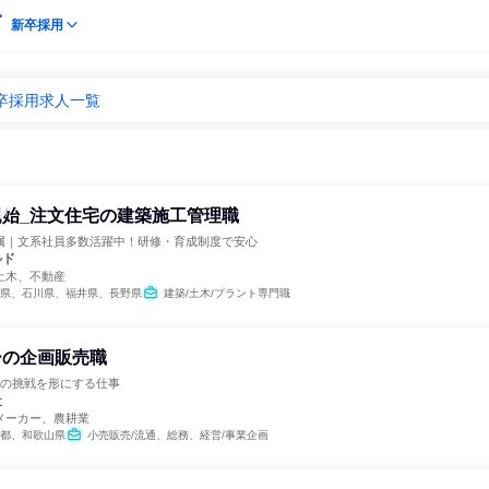
新卒採用
卒採用求人一覧
始_注文住宅の建築施工管理職
属｜文系社員多数活躍中！研修・育成制度で安心
ルド
土木、不動産
県、石川県、福井県、長野県
建築/土木/プラント専門職
ーの企画販売職
への挑戦を形にする仕事
社
メーカー、農耕業
都、和歌山県
小売販売/流通、総務、経営/事業企画