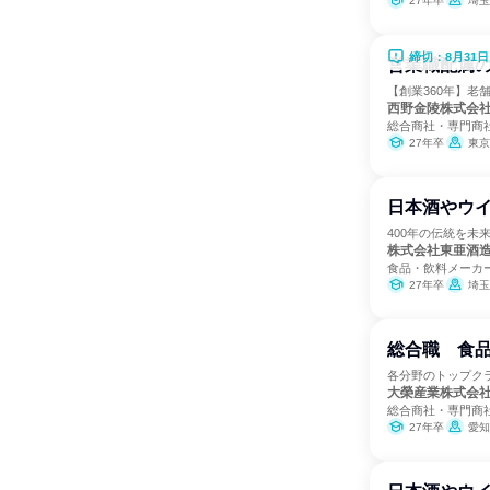
27年卒
埼玉
締切：8月31日
営業職配属
【創業360年】老
西野金陵株式会
総合商社・専門商
27年卒
東京
日本酒やウ
400年の伝統を
株式会社東亜酒
食品・飲料メーカ
27年卒
埼玉
総合職 食
各分野のトップク
大榮産業株式会
総合商社・専門商
27年卒
愛知