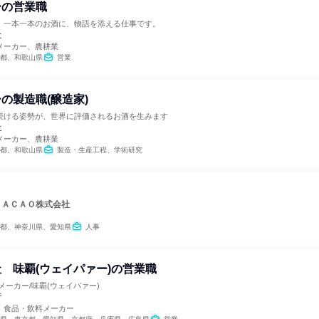
ーの営業職
。一本一本のお酒に、物語を添える仕事です。
社
メーカー、農耕業
都、和歌山県
営業
の製造職(醸造家)
続ける姿勢が、世界に評価されるお酒を生みます
社
メーカー、農耕業
都、和歌山県
製造・生産工程、学術研究
ＣＡＣＡＯ株式会社
都、神奈川県、愛知県
人事
 味覇(ウェイパァー)の営業職
メーカー/味覇(ウェイパァー)
行
、食品・飲料メーカー