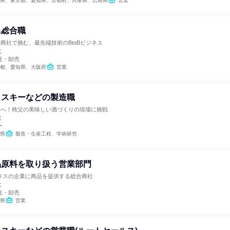
県、東京都、愛知県、京都府、兵庫県、広島県
営業
の総合職
舗商社で挑む、最先端技術のBtoBビジネス
社
社・卸売
都、愛知県、大阪府
営業
イスキーなどの製造職
未来へ！秩父の美味しい酒づくりの現場に挑戦
造
ー
県
製造・生産工程、学術研究
品原料を取り扱う営業部門
ラスの企業に商品を提供する総合商社
社
社・卸売
県
営業