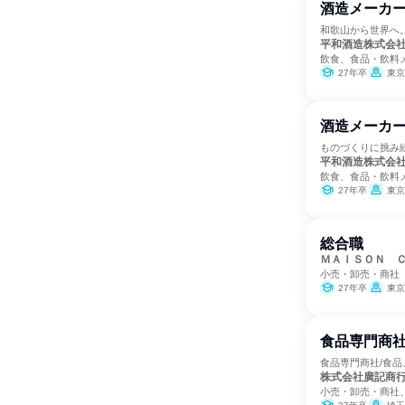
酒造メーカ
和歌山から世界へ
平和酒造株式会
飲食、食品・飲料
27年卒
東京
酒造メーカー
ものづくりに挑み
平和酒造株式会
飲食、食品・飲料
27年卒
東京
総合職
ＭＡＩＳＯＮ 
小売・卸売・商社
27年卒
東京
食品専門商社
食品専門商社/食品
株式会社廣記商
小売・卸売・商社