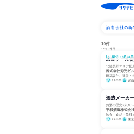
酒造 会社の新
10件
1〜10件目
締切：8月31日
最終クール開
北陸長野エリア配
株式会社秀光ビ
建築設計、建設・
27年卒
富山
酒造メーカ
お酒の歴史×未来
平和酒造株式会
飲食、食品・飲料
27年卒
東京