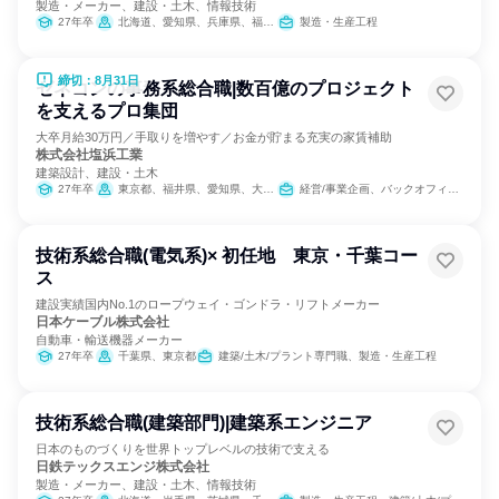
製造・メーカー、建設・土木、情報技術
27年卒
北海道、愛知県、兵庫県、福岡県
製造・生産工程
締切：8月31日
ゼネコンの事務系総合職|数百億のプロジェクト
を支えるプロ集団
大卒月給30万円／手取りを増やす／お金が貯まる充実の家賃補助
株式会社塩浜工業
建築設計、建設・土木
27年卒
東京都、福井県、愛知県、大阪府、福岡県
経営/事業企画、バックオフィス・事務・受付、総務
技術系総合職(電気系)× 初任地 東京・千葉コー
ス
建設実績国内No.1のロープウェイ・ゴンドラ・リフトメーカー
日本ケーブル株式会社
自動車・輸送機器メーカー
27年卒
千葉県、東京都
建築/土木/プラント専門職、製造・生産工程
技術系総合職(建築部門)|建築系エンジニア
日本のものづくりを世界トップレベルの技術で支える
日鉄テックスエンジ株式会社
製造・メーカー、建設・土木、情報技術