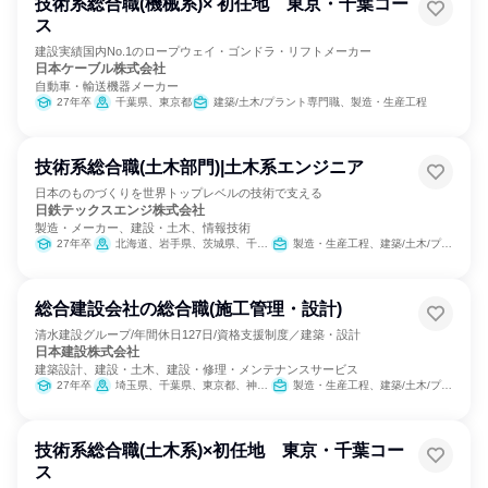
技術系総合職(機械系)× 初任地 東京・千葉コー
ス
建設実績国内No.1のロープウェイ・ゴンドラ・リフトメーカー
日本ケーブル株式会社
自動車・輸送機器メーカー
27年卒
千葉県、東京都
建築/土木/プラント専門職、製造・生産工程
技術系総合職(土木部門)|土木系エンジニア
日本のものづくりを世界トップレベルの技術で支える
日鉄テックスエンジ株式会社
製造・メーカー、建設・土木、情報技術
27年卒
北海道、岩手県、茨城県、千葉県、東京都、愛知県、大阪府、兵庫県、和歌山県、山口県、福岡県、大分県
製造・生産工程、建築/土木/プラント専門職
総合建設会社の総合職(施工管理・設計)
清水建設グループ/年間休日127日/資格支援制度／建築・設計
日本建設株式会社
建築設計、建設・土木、建設・修理・メンテナンスサービス
27年卒
埼玉県、千葉県、東京都、神奈川県
製造・生産工程、建築/土木/プラント専門職
技術系総合職(土木系)×初任地 東京・千葉コー
ス