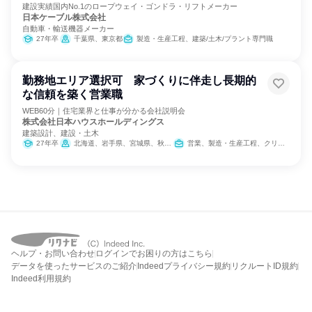
建設実績国内No.1のロープウェイ・ゴンドラ・リフトメーカー
日本ケーブル株式会社
自動車・輸送機器メーカー
27年卒
千葉県、東京都
製造・生産工程、建築/土木/プラント専門職
勤務地エリア選択可 家づくりに伴走し長期的
な信頼を築く営業職
WEB60分｜住宅業界と仕事が分かる会社説明会
株式会社日本ハウスホールディングス
建築設計、建設・土木
27年卒
北海道、岩手県、宮城県、秋田県、山形県、福島県、茨城県、栃木県、群馬県、埼玉県、千葉県、東京都、神奈川県、新潟県、富山県、石川県、福井県、山梨県、長野県、岐阜県、静岡県、愛知県、三重県、兵庫県、奈良県、岡山県、香川県、愛媛県、福岡県、佐賀県、熊本県、大分県、宮崎県
営業、製造・生産工程、クリエイティブ/デザイン職、建築/土木/プラント専門職
ヘルプ・お問い合わせ
ログインでお困りの方はこちら
データを使ったサービスのご紹介
Indeedプライバシー規約
リクルートID規約
Indeed利用規約