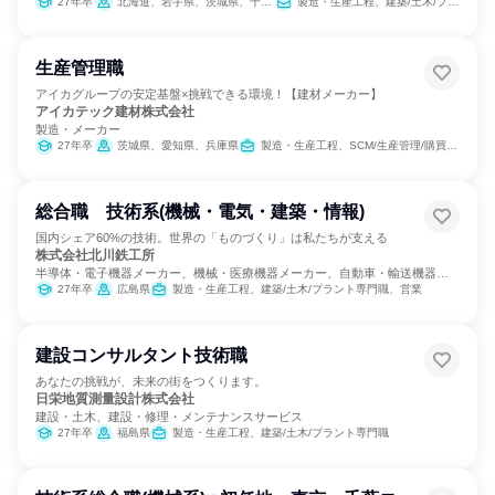
27年卒
北海道、岩手県、茨城県、千葉県、東京都、愛知県、大阪府、兵庫県、和歌山県、山口県、福岡県、大分県
製造・生産工程、建築/土木/プラント専門職
生産管理職
アイカグループの安定基盤×挑戦できる環境！【建材メーカー】
アイカテック建材株式会社
製造・メーカー
27年卒
茨城県、愛知県、兵庫県
製造・生産工程、SCM/生産管理/購買/物流
総合職 技術系(機械・電気・建築・情報)
国内シェア60%の技術。世界の「ものづくり」は私たちが支える
株式会社北川鉄工所
半導体・電子機器メーカー、機械・医療機器メーカー、自動車・輸送機器メ
ーカー
27年卒
広島県
製造・生産工程、建築/土木/プラント専門職、営業
建設コンサルタント技術職
あなたの挑戦が、未来の街をつくります。
日栄地質測量設計株式会社
建設・土木、建設・修理・メンテナンスサービス
27年卒
福島県
製造・生産工程、建築/土木/プラント専門職