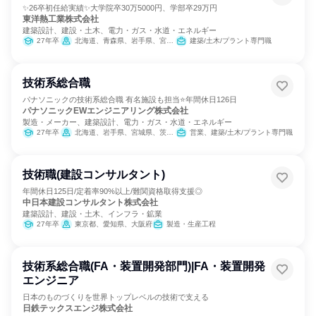
✨26卒初任給実績✨大学院卒30万5000円、学部卒29万円
東洋熱工業株式会社
建築設計、建設・土木、電力・ガス・水道・エネルギー
27年卒
北海道、青森県、岩手県、宮城県、秋田県、山形県、福島県、茨城県、栃木県、群馬県、埼玉県、千葉県、東京都、神奈川県、新潟県、富山県、石川県、福井県、山梨県、長野県、岐阜県、静岡県、愛知県、三重県、滋賀県、京都府、大阪府、兵庫県、奈良県、和歌山県、鳥取県、島根県、岡山県、広島県、山口県、徳島県、香川県、愛媛県、高知県、福岡県、佐賀県、長崎県、熊本県、大分県、宮崎県、鹿児島県、沖縄県
建築/土木/プラント専門職
技術系総合職
パナソニックの技術系総合職 有名施設も担当⭐年間休日126日
パナソニックEWエンジニアリング株式会社
製造・メーカー、建築設計、電力・ガス・水道・エネルギー
27年卒
北海道、岩手県、宮城県、茨城県、栃木県、群馬県、東京都、新潟県、石川県、静岡県、愛知県、大阪府、鳥取県、岡山県、広島県、山口県、香川県、福岡県、鹿児島県、沖縄県
営業、建築/土木/プラント専門職
技術職(建設コンサルタント)
年間休日125日/定着率90%以上/難関資格取得支援◎
中日本建設コンサルタント株式会社
建築設計、建設・土木、インフラ・鉱業
27年卒
東京都、愛知県、大阪府
製造・生産工程
技術系総合職(FA・装置開発部門)|FA・装置開発
エンジニア
日本のものづくりを世界トップレベルの技術で支える
日鉄テックスエンジ株式会社