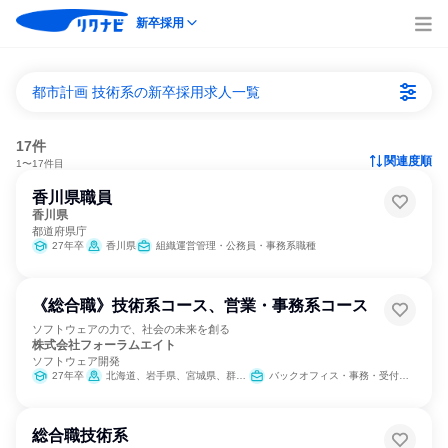
新卒採用
都市計画 技術系の新卒採用求人一覧
17件
関連度順
1〜17件目
香川県職員
香川県
都道府県庁
27年卒
香川県
組織運営管理・公務員・事務系職種
《総合職》技術系コース、営業・事務系コース
ソフトウェアの力で、社会の未来を創る
株式会社フォーラムエイト
ソフトウェア開発
27年卒
北海道、岩手県、宮城県、群馬県、東京都、石川県、愛知県、大阪府、兵庫県、福岡県、宮崎県、沖縄県
バックオフィス・事務・受付、IT、カスタマーサクセス、学術研究、営業、経理/税務/財務、人事、総務、広報/IR、クリエイティブ/デザイン職、出版/メディア/芸能/エンタメ専門職、カスタマーサポート/コールセンター
総合職技術系