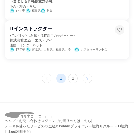
トヨタＬ＆Ｆ福島株式会社
小売・卸売・商社
27年卒
福島県
営業
ITインストラクター
♦ITの困ったに対応するIT活用のサポーター♦
株式会社エム・エス・アイ
通信・インターネット
27年卒
宮城県、山形県、福島県、埼玉県
カスタマーサクセス
1
2
ヘルプ・お問い合わせ
ログインでお困りの方はこちら
データを使ったサービスのご紹介
Indeedプライバシー規約
リクルートID規約
Indeed利用規約