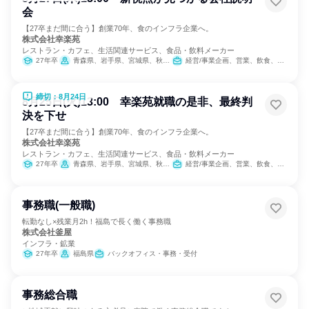
会
【27卒まだ間に合う】創業70年、食のインフラ企業へ。
株式会社幸楽苑
レストラン・カフェ、生活関連サービス、食品・飲料メーカー
27年卒
青森県、岩手県、宮城県、秋田県、山形県、福島県、茨城県、栃木県、群馬県、埼玉県、千葉県、東京都、神奈川県、新潟県、山梨県、長野県、静岡県
経営/事業企画、営業、飲食、小売販売/流通、製造・生産工程、SCM/生産管理/購買/物流、人事、広報/IR、商品企画、マーケティング・広告・宣伝、カスタマーサクセス
締切：8月24日
8月25日(火)13:00 幸楽苑就職の是非、最終判
決を下せ
【27卒まだ間に合う】創業70年、食のインフラ企業へ。
株式会社幸楽苑
レストラン・カフェ、生活関連サービス、食品・飲料メーカー
27年卒
青森県、岩手県、宮城県、秋田県、山形県、福島県、茨城県、栃木県、群馬県、埼玉県、千葉県、東京都、神奈川県、新潟県、山梨県、長野県、静岡県
経営/事業企画、営業、飲食、小売販売/流通、製造・生産工程、SCM/生産管理/購買/物流、人事、広報/IR、商品企画、マーケティング・広告・宣伝、カスタマーサクセス
事務職(一般職)
転勤なし×残業月2h！福島で長く働く事務職
株式会社釜屋
インフラ・鉱業
27年卒
福島県
バックオフィス・事務・受付
事務総合職