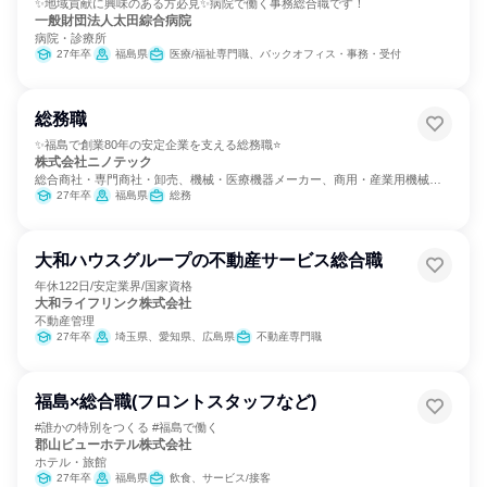
✨地域貢献に興味のある方必見✨病院で働く事務総合職です！
一般財団法人太田綜合病院
病院・診療所
27年卒
福島県
医療/福祉専門職、バックオフィス・事務・受付
総務職
✨福島で創業80年の安定企業を支える総務職⭐
株式会社ニノテック
総合商社・専門商社・卸売、機械・医療機器メーカー、商用・産業用機械サ
ービス
27年卒
福島県
総務
大和ハウスグループの不動産サービス総合職
年休122日/安定業界/国家資格
大和ライフリンク株式会社
不動産管理
27年卒
埼玉県、愛知県、広島県
不動産専門職
福島×総合職(フロントスタッフなど)
#誰かの特別をつくる #福島で働く
郡山ビューホテル株式会社
ホテル・旅館
27年卒
福島県
飲食、サービス/接客