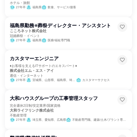
ホテル・旅館
27年卒
福島県
飲食、サービス/接客
福島県勤務⭐葬祭ディレクター・アシスタント
こころネット株式会社
冠婚葬祭・イベント
27年卒
福島県
医療/福祉専門職
カスタマーエンジニア
♦お客様を支えるITサポートのエキスパート♦
株式会社エム・エス・アイ
通信・インターネット
27年卒
宮城県、山形県、福島県、埼玉県
カスタマーサクセス
大和ハウスグループの工事管理スタッフ
完全週休2日制/安定業界/国家資格
大和ライフリンク株式会社
不動産管理
27年卒
埼玉県、愛知県、広島県
不動産専門職、建築/土木/プラント専門職