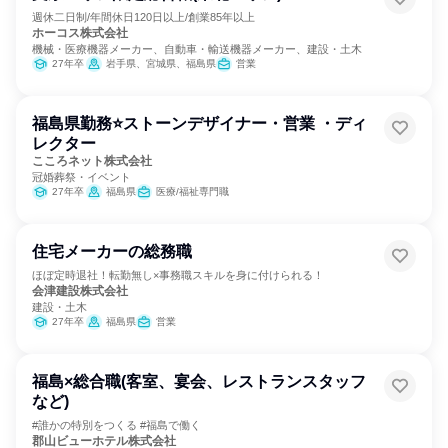
週休二日制/年間休日120日以上/創業85年以上
ホーコス株式会社
機械・医療機器メーカー、自動車・輸送機器メーカー、建設・土木
27年卒
岩手県、宮城県、福島県
営業
福島県勤務⭐ストーンデザイナー・営業 ・ディ
レクター
こころネット株式会社
冠婚葬祭・イベント
27年卒
福島県
医療/福祉専門職
住宅メーカーの総務職
ほぼ定時退社！転勤無し×事務職スキルを身に付けられる！
会津建設株式会社
建設・土木
27年卒
福島県
営業
福島×総合職(客室、宴会、レストランスタッフ
など)
#誰かの特別をつくる #福島で働く
郡山ビューホテル株式会社