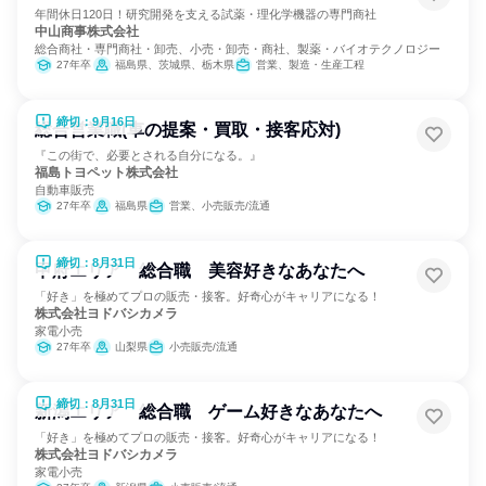
年間休日120日！研究開発を支える試薬・理化学機器の専門商社
中山商事株式会社
総合商社・専門商社・卸売、小売・卸売・商社、製薬・バイオテクノロジー
27年卒
福島県、茨城県、栃木県
営業、製造・生産工程
締切：9月16日
総合営業職(車の提案・買取・接客応対)
『この街で、必要とされる自分になる。』
福島トヨペット株式会社
自動車販売
27年卒
福島県
営業、小売販売/流通
締切：8月31日
甲府エリア 総合職 美容好きなあなたへ
「好き」を極めてプロの販売・接客。好奇心がキャリアになる！
株式会社ヨドバシカメラ
家電小売
27年卒
山梨県
小売販売/流通
締切：8月31日
新潟エリア 総合職 ゲーム好きなあなたへ
「好き」を極めてプロの販売・接客。好奇心がキャリアになる！
株式会社ヨドバシカメラ
家電小売