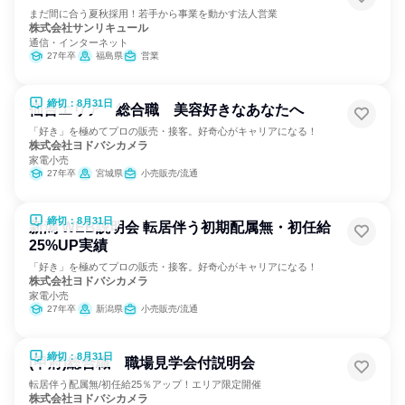
まだ間に合う夏秋採用！若手から事業を動かす法人営業
株式会社サンリキュール
通信・インターネット
27年卒
福島県
営業
締切：8月31日
仙台エリア 総合職 美容好きなあなたへ
「好き」を極めてプロの販売・接客。好奇心がキャリアになる！
株式会社ヨドバシカメラ
家電小売
27年卒
宮城県
小売販売/流通
締切：8月31日
新潟 WEB説明会 転居伴う初期配属無・初任給
25%UP実績
「好き」を極めてプロの販売・接客。好奇心がキャリアになる！
株式会社ヨドバシカメラ
家電小売
27年卒
新潟県
小売販売/流通
締切：8月31日
(甲府)総合職 職場見学会付説明会
転居伴う配属無/初任給25％アップ！エリア限定開催
株式会社ヨドバシカメラ