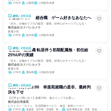
27年卒
山梨県
小売販売/流通
締切：8月31日
宇都宮エリア 総合職 ゲーム好きなあなたへ
「好き」を極めてプロの販売・接客。好奇心がキャリアになる！
株式会社ヨドバシカメラ
家電小売
27年卒
栃木県
小売販売/流通
締切：8月31日
名古屋 総合職 転居伴う初期配属無・初任給
25%UPの実績
「好き」を極めてプロの販売・接客。好奇心がキャリアになる！
株式会社ヨドバシカメラ
家電小売
27年卒
愛知県
小売販売/流通
締切：8月26日
8月27日(木)13:00 幸楽苑就職の是非、最終判
決を下せ
【27卒まだ間に合う】創業70年、食のインフラ企業へ。
株式会社幸楽苑
レストラン・カフェ、生活関連サービス、食品・飲料メーカー
27年卒
青森県、岩手県、宮城県、秋田県、山形県、福島県、茨城県、栃木県、群馬県、埼玉県、千葉県、東京都、神奈川県、新潟県、山梨県、長野県、静岡県
経営/事業企画、営業、飲食、小売販売/流通、製造・生産工程、SCM/生産管理/購買/物流、人事、広報/IR、商品企画、マーケティング・広告・宣伝、カスタマーサクセス