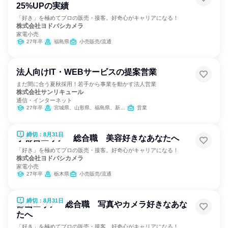
25%UPの実績
「好き」を極めてプロの販売・接客。好奇心がキャリアになる！
株式会社ヨドバシカメラ
家電小売
27年卒
福島県
小売販売/流通
法人向けIT・WEBサービスの提案営業
まだ間に合う夏秋採用！若手から事業を動かす法人営業
株式会社サンリキュール
通信・インターネット
27年卒
宮城県、山形県、福島県、新潟県
営業
締切：8月31日
宇都宮エリア 総合職 美容好きなあなたへ
「好き」を極めてプロの販売・接客。好奇心がキャリアになる！
株式会社ヨドバシカメラ
家電小売
27年卒
栃木県
小売販売/流通
締切：8月31日
郡山エリア 総合職 写真やカメラ好きなあな
たへ
「好き」を極めてプロの販売・接客。好奇心がキャリアになる！