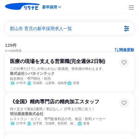
新卒採用
郡山市 育児の新卒採用求人一覧
129件
関連度順
1〜100件目
医療の現場を支える営業職(完全週休2日制)
この仕事だけでしか得られない達成感、使命感が味わえます。
株式会社シバタインテック
総合商社・専門商社・卸売
27年卒
宮城県、山形県、福島県
営業
《全国》精肉専門店の精肉加工スタッフ
内々定まで最短2週間／筆記なし／ 27卒まだ間に合う！
明治屋産業株式会社
レストラン・カフェ、専門飲食料品小売、食品・飲料メーカー
27年卒
岩手県、宮城県、秋田県、福島県、埼玉県、東京都、神奈川県、富山県、山梨県、岐阜県、静岡県、愛知県、滋賀県、京都府、奈良県、香川県、福岡県、熊本県、鹿児島県
飲食