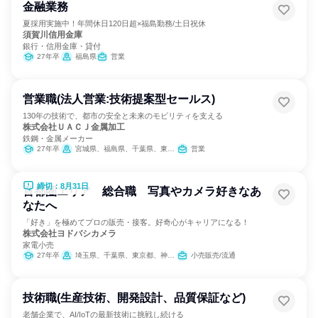
金融業務
夏採用実施中！年間休日120日超×福島勤務/土日祝休
須賀川信用金庫
銀行・信用金庫・貸付
27年卒
福島県
営業
営業職(法人営業:技術提案型セールス)
130年の技術で、都市の安全と未来のモビリティを支える
株式会社ＵＡＣＪ金属加工
鉄鋼・金属メーカー
27年卒
宮城県、福島県、千葉県、東京都、岐阜県、愛知県、滋賀県、大阪府、広島県、福岡県
営業
締切：8月31日
首都圏エリア 総合職 写真やカメラ好きなあ
なたへ
「好き」を極めてプロの販売・接客。好奇心がキャリアになる！
株式会社ヨドバシカメラ
家電小売
27年卒
埼玉県、千葉県、東京都、神奈川県
小売販売/流通
技術職(生産技術、開発設計、品質保証など)
老舗企業で、AI/IoTの最新技術に挑戦し続ける