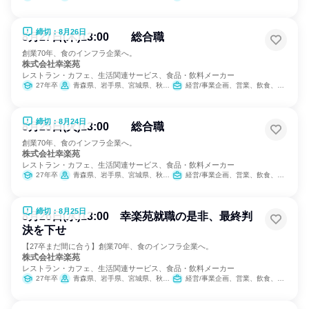
締切：8月26日
8月27日(木)13:00 総合職
創業70年、食のインフラ企業へ。
株式会社幸楽苑
レストラン・カフェ、生活関連サービス、食品・飲料メーカー
27年卒
青森県、岩手県、宮城県、秋田県、山形県、福島県、茨城県、栃木県、群馬県、埼玉県、千葉県、東京都、神奈川県、新潟県、山梨県、長野県、静岡県
経営/事業企画、営業、飲食、小売販売/流通、製造・生産工程、SCM/生産管理/購買/物流、人事、広報/IR、商品企画、マーケティング・広告・宣伝、カスタマーサクセス
締切：8月24日
8月25日(火)13:00 総合職
創業70年、食のインフラ企業へ。
株式会社幸楽苑
レストラン・カフェ、生活関連サービス、食品・飲料メーカー
27年卒
青森県、岩手県、宮城県、秋田県、山形県、福島県、茨城県、栃木県、群馬県、埼玉県、千葉県、東京都、神奈川県、新潟県、山梨県、長野県、静岡県
経営/事業企画、営業、飲食、小売販売/流通、製造・生産工程、SCM/生産管理/購買/物流、人事、広報/IR、商品企画、マーケティング・広告・宣伝、カスタマーサクセス
締切：8月25日
8月26日(水)13:00 幸楽苑就職の是非、最終判
決を下せ
【27卒まだ間に合う】創業70年、食のインフラ企業へ。
株式会社幸楽苑
レストラン・カフェ、生活関連サービス、食品・飲料メーカー
27年卒
青森県、岩手県、宮城県、秋田県、山形県、福島県、茨城県、栃木県、群馬県、埼玉県、千葉県、東京都、神奈川県、新潟県、山梨県、長野県、静岡県
経営/事業企画、営業、飲食、小売販売/流通、製造・生産工程、SCM/生産管理/購買/物流、人事、広報/IR、商品企画、マーケティング・広告・宣伝、カスタマーサクセス