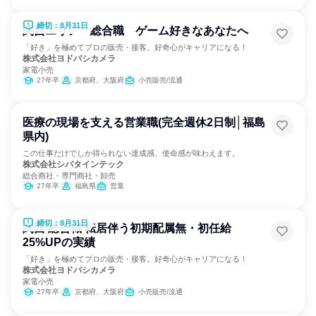
締切：8月31日
関西エリア 総合職 ゲーム好きなあなたへ
「好き」を極めてプロの販売・接客。好奇心がキャリアになる！
株式会社ヨドバシカメラ
家電小売
27年卒
京都府、大阪府
小売販売/流通
医療の現場を支える営業職(完全週休2日制│福島
県内)
この仕事だけでしか得られない達成感、使命感が味わえます。
株式会社シバタインテック
総合商社・専門商社・卸売
27年卒
福島県
営業
締切：8月31日
関西 総合職 転居伴う初期配属無・初任給
25%UPの実績
「好き」を極めてプロの販売・接客。好奇心がキャリアになる！
株式会社ヨドバシカメラ
家電小売
27年卒
京都府、大阪府
小売販売/流通