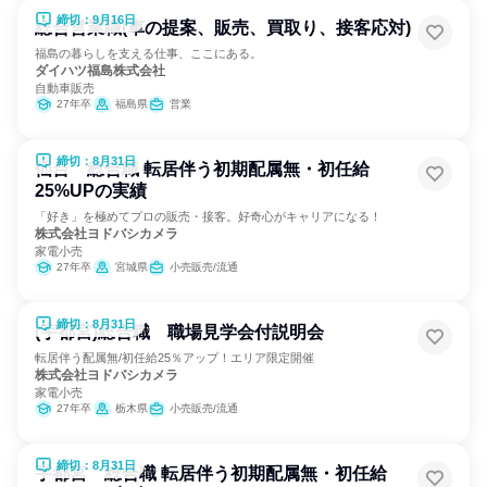
締切：9月16日
総合営業職(車の提案、販売、買取り、接客応対)
福島の暮らしを支える仕事、ここにある。
ダイハツ福島株式会社
自動車販売
27年卒
福島県
営業
締切：8月31日
仙台 総合職 転居伴う初期配属無・初任給
25%UPの実績
「好き」を極めてプロの販売・接客。好奇心がキャリアになる！
株式会社ヨドバシカメラ
家電小売
27年卒
宮城県
小売販売/流通
締切：8月31日
(宇都宮)総合職 職場見学会付説明会
転居伴う配属無/初任給25％アップ！エリア限定開催
株式会社ヨドバシカメラ
家電小売
27年卒
栃木県
小売販売/流通
締切：8月31日
宇都宮 総合職 転居伴う初期配属無・初任給