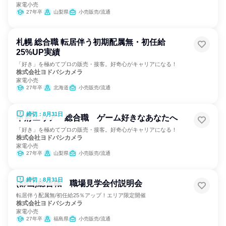
家電小売
27年卒
山梨県
小売販売/流通
札幌 総合職 転居伴う初期配属無・初任給
25%UP実績
「好き」を極めてプロの販売・接客。好奇心がキャリアになる！
株式会社ヨドバシカメラ
家電小売
27年卒
北海道
小売販売/流通
締切：8月31日
甲府エリア 総合職 ゲーム好きなあなたへ
「好き」を極めてプロの販売・接客。好奇心がキャリアになる！
株式会社ヨドバシカメラ
家電小売
27年卒
山梨県
小売販売/流通
締切：8月31日
(郡山)総合職 職場見学会付説明会
転居伴う配属無/初任給25％アップ！エリア限定開催
株式会社ヨドバシカメラ
家電小売
27年卒
福島県
小売販売/流通