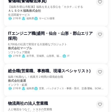
警備職(警備輸送隊員)
【福島市/郡山市配属】福島を支える安心を「カタチ」にする
ＡＬＳＯＫ福島株式会社
生活関連サービス
27年卒
福島県
サービス/接客
ITエンジニア職(盛岡・仙台・山形・郡山エリア
採用)
8,700名の社員で実現する大規模なプロジェクト
株式会社マーブル
ソフトウェア開発
27年卒
岩手県、宮城県、山形県、福島県
IT
総合職(営業職、事務職、現場スペシャリスト)
福島で転勤なし！残業月２時間の環境総合職
株式会社釜屋
インフラ・鉱業
27年卒
福島県
営業、バックオフィス・事務・受付、交通/運輸、SCM/生産管理/購買/物流
物流商社の法人営業職
人と物流をつなぐ、トヨタの営業職