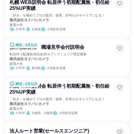
札幌 WEB説明会 転居伴う初期配属無・初任給
25%UP実績
「好き」を極めてプロの販売・接客。好奇心がキャリアになる！
株式会社ヨドバシカメラ
家電小売
27年卒
北海道
小売販売/流通
締切：8月31日
(新潟)総合職 職場見学会付説明会
転居伴う配属無/初任給25％アップ！エリア限定開催
株式会社ヨドバシカメラ
家電小売
27年卒
新潟県
小売販売/流通
締切：8月31日
関西 WEB説明会 転居伴う初期配属無・初任給
25%UP実績
「好き」を極めてプロの販売・接客。好奇心がキャリアになる！
株式会社ヨドバシカメラ
家電小売
27年卒
京都府、大阪府
小売販売/流通
法人ルート営業(セールスエンジニア)