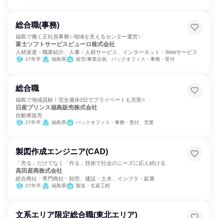
総合職(事務)
福島で働く正社員事務✨地域を支えるセンター運営✨
富士ソフトサービスビューロ株式会社
人材派遣・職業紹介、人事・人材サービス、インターネット・Webサービス
27年卒
福島県
経営/事業企画、バックオフィス・事務・受付
総合職
福島で地域貢献！完全週休2日でプライベートも充実⭐
日産プリンス福島販売株式会社
自動車販売
27年卒
福島県
バックオフィス・事務・受付、営業
製図作成エンジニア(CAD)
「売る」だけでなく「作る」技術で社会のニーズに応え続ける
高田産商株式会社
総合商社・専門商社・卸売、建設・土木、インフラ・鉱業
27年卒
福島県
製造・生産工程
文系エリア限定総合職(東北エリア)