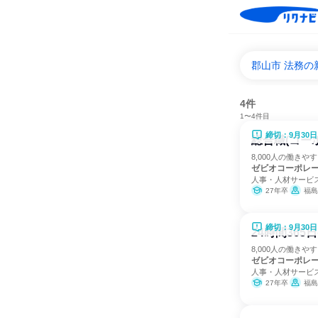
郡山市 法務の
4件
1〜4件目
締切：9月30日
総合職(コー
8,000人の働き
ゼビオコーポレ
人事・人材サービ
27年卒
福島
締切：9月30日
24時間36
8,000人の働き
ゼビオコーポレ
人事・人材サービ
27年卒
福島