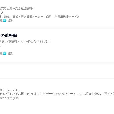
の安定企業を支える総務職⭐
ック
社・卸売、機械・医療機器メーカー、商用・産業用機械サービス
県
総務
ーの総務職
勤無し×事務職スキルを身に付けられる！
社
県
営業
せ
ログインでお困りの方はこちら
データを使ったサービスのご紹介
Indeedプライ
ndeed利用規約