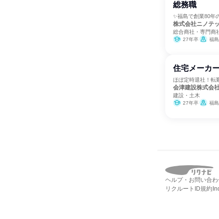
総務職
✨福島で創業80年
株式会社ニノテ
総合商社・専門商
27年卒
福島
住宅メーカ
ほぼ定時退社！転
会津建設株式会
建設・土木
27年卒
福島
ヘルプ・お問い合わ
リクルートID規約
I