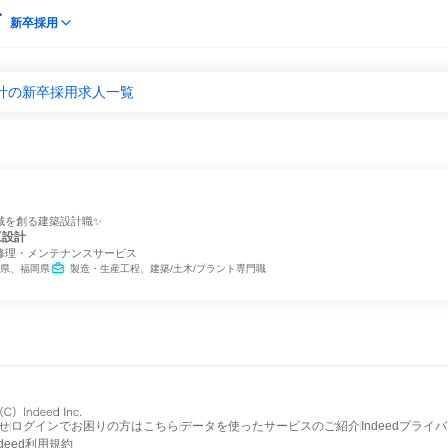
新卒採用
計の新卒採用求人一覧
域を創る建築設計職✨
互設計
修理・メンテナンスサービス
県、福岡県
製造・生産工程、建築/土木/プラント専門職
せ
ログインでお困りの方はこちら
データを使ったサービスのご紹介
Indeedプライ
ndeed利用規約