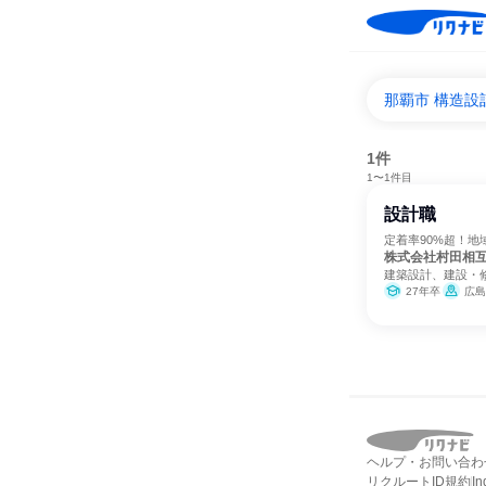
那覇市 構造設
1件
1〜1件目
設計職
定着率90%超！地
株式会社村田相
建築設計、建設・
27年卒
広島
ヘルプ・お問い合わ
リクルートID規約
I