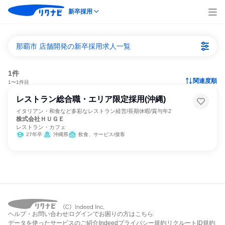
新卒採用
那覇市 店舗開発の新卒採用求人一覧
1件
関連度順
1〜1件目
レストラン総合職・エリア限定採用(沖縄)
イタリアン・和食など多彩なレストラン経営/長期休暇/賞与年2
株式会社ＨＵＧＥ
レストラン・カフェ
27年卒
沖縄県
飲食、サービス/接客
ヘルプ・お問い合わせ
ログインでお困りの方はこちら
データを使ったサービスのご紹介
Indeedプライバシー規約
リクルートID規約