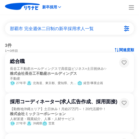
新卒採用
那覇市 完全週休二日制の新卒採用求人一覧
3件
関連度順
1〜3件目
総合職
長谷工不動産ホールディングスで高収益ビジネス×土日祝休み✨
株式会社長谷工不動産ホールディングス
不動産
27年卒
北海道、東京都、愛知県、大阪府、福岡県、沖縄県
経営/事業企画
採用コーディネーター(求人広告作成、採用面接)
【勤務地沖縄エリア】土日休み！月給27万円～！20代活躍中！
株式会社ミックコーポレーション
人材派遣・職業紹介、人事・人材サービス
27年卒
沖縄県
営業