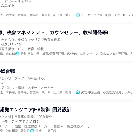
で、社会の未来を創る
ラムエイト
、岩手県、宮城県、群馬県、東京都、石川県、愛知県、大阪府、兵庫県、福岡県、宮崎県、沖縄県
バックオフィス・事務・受付、IT、カスタマーサクセス、学術研究、営業、経理/税務/財務、人事、総務、広報/IR、クリエイティブ/デザイン職、出版/
師、校舎マネジメント、カウンセラー、教材開発等)
と向き合う。多様なキャリアで教育を追求！
テックジャパン
教育支援サービス、教育・学校
県、東京都
経営/事業企画、教育/保育専門職、広報/IR、出版/メディア/芸能/エンタメ専門職、営業、商品企画、マ
の総合職
新しいワークスタイルを届ける。
マン
、アパレル・繊維・スポーツメーカー
県、秋田県、山形県、福島県、茨城県、栃木県、群馬県、埼玉県、千葉県、東京都、神奈川県、新潟県、富山県、石川県、福井県、山梨県、長野県、岐阜県、静岡県、愛知県、三重県、滋賀県、京都府、大阪府、兵庫県、奈良県、和歌山県、鳥取県、島根県、岡山県、広島県、山口県、徳島県、香川県、愛媛県、高知県、福岡県、佐賀県、長崎県、熊本県、大分県、宮崎県、鹿児島県、沖縄県
経営/事業企画、小売販売/流通、人事、広報/IR、商品企画
開発エンジニア|EV制御 |回路設計
レックス制｜日産車の開発に100％特化
ートモーティブテクノロジー
メーカー、機械・医療機器メーカー、自動車・輸送機器メーカー
県、神奈川県、愛知県
製造・生産工程