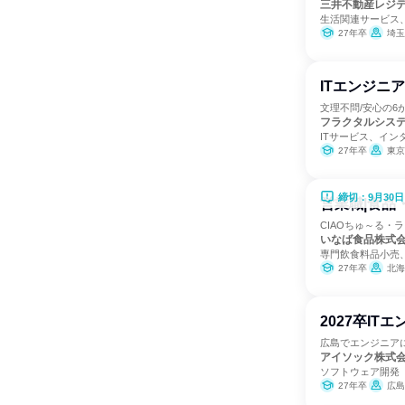
三井不動産レジ
生活関連サービス
27年卒
埼玉
ITエンジニア
文理不問/安心の6
フラクタルシス
ITサービス、イン
27年卒
東京
締切：9月30日
営業職|食品
CIAOちゅ～る・
いなば食品株式
専門飲食料品小売
27年卒
北海
2027卒IT
広島でエンジニアに
アイソック株式
ソフトウェア開発
27年卒
広島