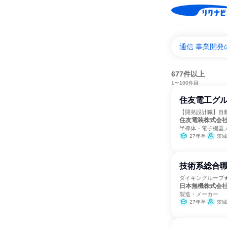
通信 事業開発
677件以上
1〜100件目
住友電工グル
【開発設計職】自
住友電装株式会
半導体・電子機器
27年卒
茨城県
技術系総合職
ダイキングループ★
日本無機株式会
製造・メーカー
27年卒
茨城