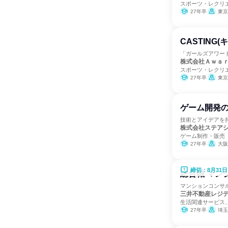
スポーツ・レクリ
27年卒
東京
CASTING
「ガールズアワー
株式会社Ａｗａ
スポーツ・レクリ
27年卒
東京
ゲーム開発
技術とアイデアを
株式会社ステア
ゲーム制作・販売
27年卒
大阪
締切：8月31日
総合職 マン
マンションコンサ
三井不動産レジ
生活関連サービス
27年卒
埼玉