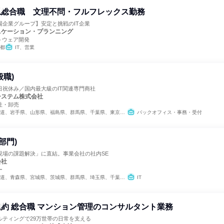
系総合職 文理不問・フルフレックス勤務
場企業グループ】安定と挑戦のIT企業
ニケーション・プランニング
トウェア開発
都
IT、営業
般職)
日祝休み／国内最大級のIT関連専門商社
システム株式会社
社・卸売
手県、山形県、福島県、群馬県、千葉県、東京都、福井県、岐阜県、静岡県、愛知県、広島県、山口県、高知県、熊本県、宮崎県、鹿児島県、沖縄県
バックオフィス・事務・受付
部門)
現場の課題解決」に直結。事業会社の社内SE
会社
ー
森県、宮城県、茨城県、群馬県、埼玉県、千葉県、東京都、神奈川県、新潟県、愛知県、京都府、大阪府、兵庫県、岡山県、広島県、福岡県、熊本県
IT
約 総合職 マンション管理のコンサルタント業務
ルティングで29万世帯の日常を支える