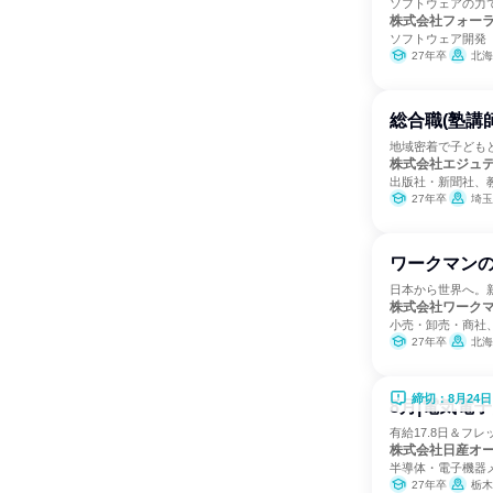
ソフトウェアの力
株式会社フォー
ソフトウェア開発
27年卒
北海道
総合職(塾講
地域密着で子ども
株式会社エジュ
出版社・新聞社、
27年卒
埼玉
ワークマン
日本から世界へ。
株式会社ワーク
小売・卸売・商社
27年卒
北海道、青森県、岩手県、宮城
締切：8月24日
8月|電気電子
有給17.8日＆フ
株式会社日産オ
半導体・電子機器
27年卒
栃木