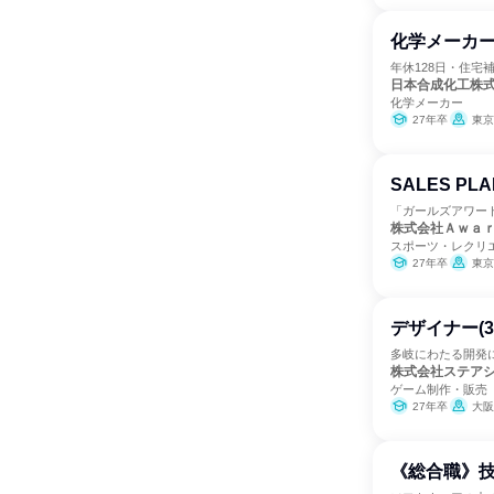
化学メーカ
年休128日・住宅
日本合成化工株
化学メーカー
27年卒
東京
SALES PL
「ガールズアワー
株式会社Ａｗａ
スポーツ・レクリ
27年卒
東京
デザイナー(3
多岐にわたる開発
株式会社ステア
ゲーム制作・販売
27年卒
大阪
《総合職》