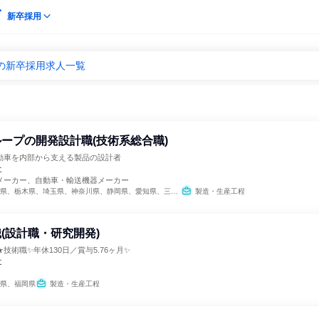
新卒採用
の新卒採用求人一覧
ープの開発設計職(技術系総合職)
動車を内部から支える製品の設計者
社
メーカー、自動車・輸送機器メーカー
、栃木県、埼玉県、神奈川県、静岡県、愛知県、三重県、大阪府、広島県、福岡県、大分県
製造・生産工程
(設計職・研究開発)
技術職✨年休130日／賞与5.76ヶ月✨
社
県、福岡県
製造・生産工程