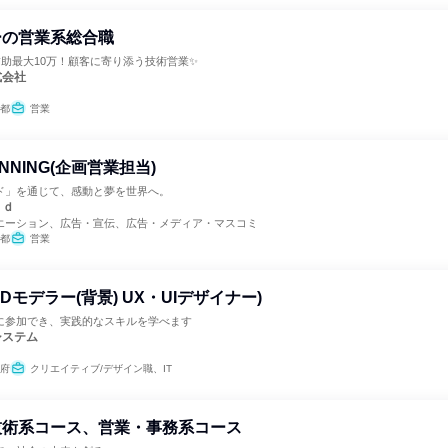
ーの営業系総合職
補助最大10万！顧客に寄り添う技術営業✨
式会社
都
営業
ANNING(企画営業担当)
ド」を通じて、感動と夢を世界へ。
ｒｄ
エーション、広告・宣伝、広告・メディア・マスコミ
都
営業
Dモデラー(背景) UX・UIデザイナー)
に参加でき、実践的なスキルを学べます
システム
府
クリエイティブ/デザイン職、IT
技術系コース、営業・事務系コース