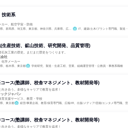
I 技術系
ーカー、航空宇宙・防衛
県、群馬県、埼玉県、東京都、神奈川県、兵庫県、広島県
IT、建築/土木/プラント専門職、製造
(生産技術、鉱山技術、研究開発、品質管理)
樫石灰工業の歴史。まだまだ歴史をつくります。
式会社
、化学メーカー
県、栃木県、東京都
学術研究、製造・生産工程、営業、組織運営管理・公務員・事務系職種
コース(塾講師、校舎マネジメント、教材開発等)
と向き合う。多様なキャリアで教育を追求！
テックジャパン
教育支援サービス、教育・学校
県、東京都
経営/事業企画、教育/保育専門職、広報/IR、出版/メディア/芸能/エンタメ専門職、営業、商品企画、マ
コース(塾講師、校舎マネジメント、教材開発等)
と向き合う。多様なキャリアで教育を追求！