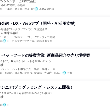
デンシャルサービス株式会社
、不動産管理、不動産
県、千葉県、東京都、神奈川県
不動産専門職
(金融・DX・Webアプリ開発・AI活用支援)
か月研修/ワークライフバランス認定企業
テムズ株式会社
ターネット・Webサービス、ソフトウェア開発
都
IT、カスタマーサクセス、経営/事業企画
・ペットフードの提案営業_新商品紹介や売り場提案
ライトツナ◆若手からヒットを世界へ広める
会社
、ペット・ペット用品小売、食品・飲料メーカー
道、宮城県、東京都、静岡県、愛知県、大阪府、広島県、福岡県
営業
エンジニア(プログラミング ・システム開発 )
！研修2ヶ月＆定着率100％の温かい職場✨
会社
県
IT