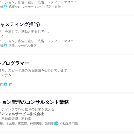
エーション、広告・宣伝、広告・メディア・マスコミ
都
広報/IR、マーケティング・広告・宣伝
(キャスティング担当)
ド」を通じて、感動と夢を世界へ。
ｒｄ
エーション、広告・宣伝、広告・メディア・マスコミ
都
営業、サービス/接客
のプログラマー
持ち、スピード感のある開発を心掛けています
システム
府
IT
ション管理のコンサルタント業務
ルティングで29万世帯の日常を支える
デンシャルサービス株式会社
、不動産管理、不動産
県、千葉県、東京都、神奈川県、愛知県
不動産専門職