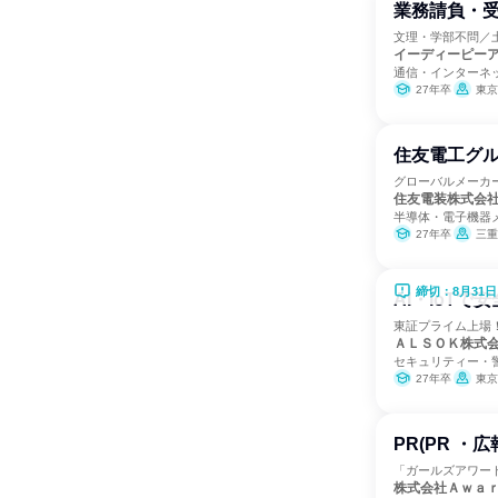
業務請負・受
文理・学部不問／
イーディーピー
通信・インターネ
27年卒
東京
住友電工グル
グローバルメーカ
住友電装株式会
半導体・電子機器
27年卒
三重
締切：8月31日
AI・IoT
東証プライム上場
ＡＬＳＯＫ株式
セキュリティー・
27年卒
東京
PR(PR ・広
「ガールズアワー
株式会社Ａｗａ