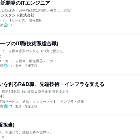
託開発のITエンジニア
土日祝休み／月平均残業10時間／教育サポ充実
アシスタント株式会社
ット、ITサービス、情報技術
都
IT
ープのIT職(技術系総合職)
ーで、自動車産業の未来をITの力で動かせ。
社
メーカー、自動車・輸送機器メーカー
県
IT、製造・生産工程
で安全を創るR&D職、先端技術・インフラを支える
！毎年9連休以上の取得＆奨学金返済支援あり
会社
警備サービス、通信・インターネット、インフラ・鉱業
都
IT、製造・生産工程
報担当)
ド」を通じて、感動と夢を世界へ。
ｒｄ