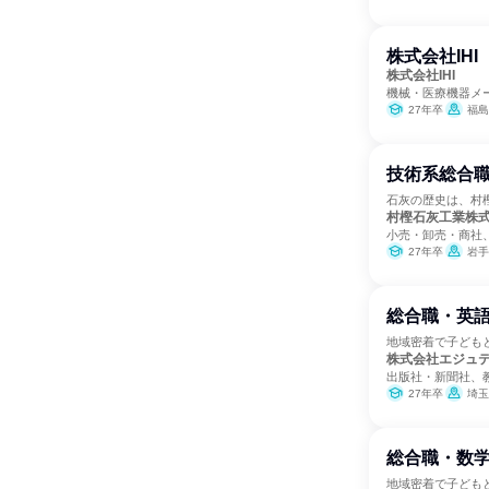
株式会社IH
株式会社IHI
機械・医療機器メ
27年卒
福島
技術系総合職
石灰の歴史は、村
村樫石灰工業株
小売・卸売・商社
27年卒
岩手
総合職・英語
地域密着で子ども
株式会社エジュ
出版社・新聞社、
27年卒
埼玉
総合職・数学
地域密着で子ども