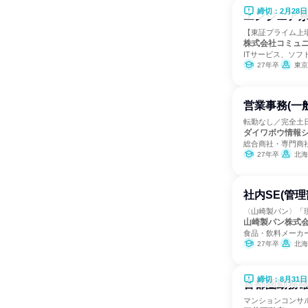
締切：2月28日
エンジニア
【東証プライム上
株式会社コミュ
ITサービス、ソフ
27年卒
東京
営業事務(一
転勤なし／完全土
ダイワボウ情報
総合商社・専門商
27年卒
北海道、岩
社内SE(管理
〈山崎製パン〉「
山崎製パン株式
食品・飲料メーカ
27年卒
北海道、青
締切：8月31日
首都圏勤務確
マンションコンサ