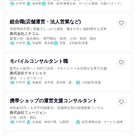
27年卒
福井県
営業、経営/事業企画、サービス/接客、出版/メディア/芸能/エンタメ専門職、商品企画、マーケティング・広告・宣伝、カスタマーサクセス、カスタマーサポート/コールセンター
総合職(店舗運営・法人営業など)
学部学科不問｜研修でしっかり成長、働きやすい福利厚生も充実
株式会社ニチコム
家電小売、総合商社・専門商社・卸売、小売・卸売・商社
27年卒
茨城県、東京都
営業、小売販売/流通
モバイルコンサルタント職
販売から経営へ！20代で店長・マネージャーを目指せる実力主義
株式会社テネイシャス
通信・インターネット
27年卒
青森県、岩手県、新潟県、愛知県、大阪府、兵庫県、奈良県、和歌山県、鳥取県、島根県、岡山県、広島県、山口県、徳島県、香川県、愛媛県、高知県
小売販売/流通
携帯ショップの運営支援コンサルタント
初任給32万～＆月平均残業1h。店舗再生型の現場密着コンサル
株式会社フュージョン
小売・卸売・商社
27年卒
北海道、神奈川県、山梨県、鳥取県、島根県、岡山県、山口県
経営/事業企画、サービス/接客、小売販売/流通