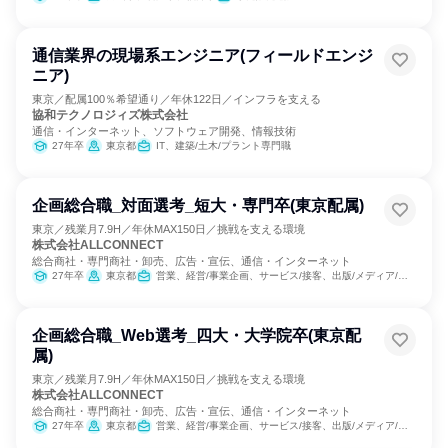
通信業界の現場系エンジニア(フィールドエンジ
ニア)
東京／配属100％希望通り／年休122日／インフラを支える
協和テクノロジィズ株式会社
通信・インターネット、ソフトウェア開発、情報技術
27年卒
東京都
IT、建築/土木/プラント専門職
企画総合職_対面選考_短大・専門卒(東京配属)
東京／残業月7.9H／年休MAX150日／挑戦を支える環境
株式会社ALLCONNECT
総合商社・専門商社・卸売、広告・宣伝、通信・インターネット
27年卒
東京都
営業、経営/事業企画、サービス/接客、出版/メディア/芸能/エンタメ専門職、マーケティング・広告・宣伝、カスタマーサクセス、カスタマーサポート/コールセンター
企画総合職_Web選考_四大・大学院卒(東京配
属)
東京／残業月7.9H／年休MAX150日／挑戦を支える環境
株式会社ALLCONNECT
総合商社・専門商社・卸売、広告・宣伝、通信・インターネット
27年卒
東京都
営業、経営/事業企画、サービス/接客、出版/メディア/芸能/エンタメ専門職、マーケティング・広告・宣伝、カスタマーサクセス、カスタマーサポート/コールセンター