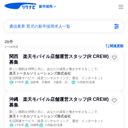
新卒採用
通信業界 育児の新卒採用求人一覧
26件
関連度順
1〜26件目
関西 楽天モバイル店舗運営スタッフ(R CREW)
募集
新しい挑戦を仲間と共に。あなたの成長と働きやすさをここで。
楽天トータルソリューションズ株式会社
生活関連サービス、経営コンサルティング、通信・インターネット
27年卒
滋賀県、京都府、大阪府、兵庫県、奈良県、和歌山県
小売販売/流通
沖縄 楽天モバイル店舗運営スタッフ(R CREW)
募集
新しい挑戦を仲間と共に。あなたの成長と働きやすさをここで。
楽天トータルソリューションズ株式会社
生活関連サービス、経営コンサルティング、通信・インターネット
27年卒
沖縄県
小売販売/流通