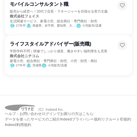
モバイルコンサルタント職
販売から経営へ！20代で店長・マネージャーを目指せる実力主義
株式会社フェイス
生活関連サービス、家電小売、総合商社・専門商社・卸売
27年卒
青森県、岩手県、愛知県、大阪府、兵庫県、奈良県、和歌山県、鳥取県、島根県、岡山県、広島県、山口県、徳島県、香川県、愛媛県、高知県
小売販売/流通
ライフスタイルアドバイザー(販売職)
学部学科不問｜研修でしっかり成長、働きやすい福利厚生も充実
株式会社ニチコム
家電小売、総合商社・専門商社・卸売、小売・卸売・商社
27年卒
茨城県
小売販売/流通
ヘルプ・お問い合わせ
ログインでお困りの方はこちら
データを使ったサービスのご紹介
Indeedプライバシー規約
リクルートID規約
Indeed利用規約