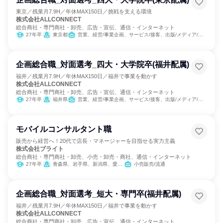
東京／残業月7.9H／年休MAX150日／挑戦を支える環境
株式会社ALLCONNECT
総合商社・専門商社・卸売、広告・宣伝、通信・インターネット
27年卒
東京都
営業、経営/事業企画、サービス/接客、出版/メディア/芸能/エンタメ専門職、マーケティング・広告・宣伝、カスタマーサクセス、カスタマーサポート/コールセンター
企画総合職_対面選考_四大・大学院卒(福井配属)
福井／残業月7.9H／年休MAX150日／福井で事業を動かす
株式会社ALLCONNECT
総合商社・専門商社・卸売、広告・宣伝、通信・インターネット
27年卒
福井県
営業、経営/事業企画、サービス/接客、出版/メディア/芸能/エンタメ専門職、商品企画、マーケティング・広告・宣伝、カスタマーサクセス、カスタマーサポート/コールセンター
モバイルコンサルタント職
販売から経営へ！20代で店長・マネージャーを目指せる実力主義
株式会社ブライト
総合商社・専門商社・卸売、小売・卸売・商社、通信・インターネット
27年卒
青森県、岩手県、新潟県、愛知県、大阪府、兵庫県、奈良県、和歌山県、鳥取県、島根県、岡山県、広島県、山口県、徳島県、香川県、愛媛県、高知県
小売販売/流通
企画総合職_対面選考_短大・専門卒(福井配属)
福井／残業月7.9H／年休MAX150日／福井で事業を動かす
株式会社ALLCONNECT
総合商社・専門商社・卸売、広告・宣伝、通信・インターネット