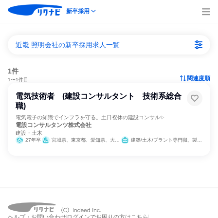
新卒採用
近畿 照明会社の新卒採用求人一覧
1件
関連度順
1〜1件目
電気技術者 (建設コンサルタント 技術系総合
職)
電気電子の知識でインフラを守る。土日祝休の建設コンサル✨
電設コンサルタンツ株式会社
建設・土木
27年卒
宮城県、東京都、愛知県、大阪府、広島県、香川県、福岡県
建築/土木/プラント専門職、製造・生産工程、経営/事業企画
ヘルプ・お問い合わせ
ログインでお困りの方はこちら