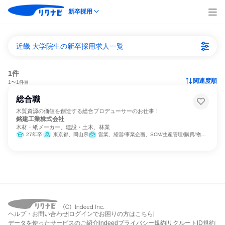
新卒採用
近畿 大学院生の新卒採用求人一覧
1件
関連度順
1〜1件目
総合職
木質資源の価値を創造する総合プロデューサーのお仕事！
銘建工業株式会社
木材・紙メーカー、建設・土木、林業
27年卒
東京都、岡山県
営業、経営/事業企画、SCM/生産管理/購買/物流、経理/税務/財務、人事、法務/知財、広報/IR、製造・生産工程、建築/土木/プラント専門職
ヘルプ・お問い合わせ
ログインでお困りの方はこちら
データを使ったサービスのご紹介
Indeedプライバシー規約
リクルートID規約