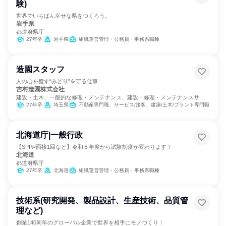
験)
世界でいちばん幸せな県をつくろう。
岩手県
都道府県庁
27年卒
岩手県
組織運営管理・公務員・事務系職種
造園スタッフ
人の心を癒す“みどり”を守る仕事
吉村造園株式会社
建設・土木、一般的な修理・メンテナンス、建設・修理・メンテナンスサー
ビス
27年卒
埼玉県
不動産専門職、サービス/接客、建築/土木/プラント専門職
北海道庁|一般行政
【SPIや面接1回など】令和８年度から試験制度が変わります！
北海道
都道府県庁
27年卒
北海道
組織運営管理・公務員・事務系職種
技術系(研究開発、製品設計、生産技術、品質管
理など)
創業140周年のグローバル企業で世界を相手にモノづくり！