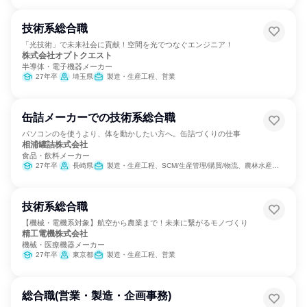
技術系総合職
「光技術」で未来社会に貢献！空間を光でつなぐエンジニア！
株式会社オプトクエスト
半導体・電子機器メーカー
27年卒
埼玉県
製造・生産工程、営業
缶詰メーカーでの技術系総合職
パソコンのを使うより、体を動かしたい方へ。缶詰づくりの仕事
相浦罐詰株式会社
食品・飲料メーカー
27年卒
長崎県
製造・生産工程、SCM/生産管理/購買/物流、農林水産鉱業職種
技術系総合職
【機械・電機系対象】航空から農業まで！未来に繋がるモノづくり
精工電機株式会社
機械・医療機器メーカー
27年卒
東京都
製造・生産工程、営業
総合職(営業・製造・企画事務)