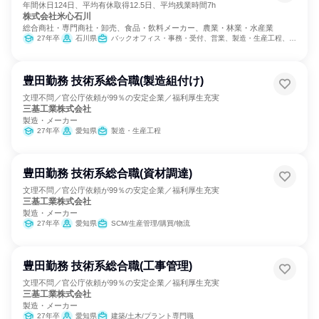
年間休日124日、平均有休取得12.5日、平均残業時間7h
株式会社米心石川
総合商社・専門商社・卸売、食品・飲料メーカー、農業・林業・水産業
27年卒
石川県
バックオフィス・事務・受付、営業、製造・生産工程、商品企画
豊田勤務 技術系総合職(製造組付け)
文理不問／官公庁依頼が99％の安定企業／福利厚生充実
三基工業株式会社
製造・メーカー
27年卒
愛知県
製造・生産工程
豊田勤務 技術系総合職(資材調達)
文理不問／官公庁依頼が99％の安定企業／福利厚生充実
三基工業株式会社
製造・メーカー
27年卒
愛知県
SCM/生産管理/購買/物流
豊田勤務 技術系総合職(工事管理)
文理不問／官公庁依頼が99％の安定企業／福利厚生充実
三基工業株式会社
製造・メーカー
27年卒
愛知県
建築/土木/プラント専門職