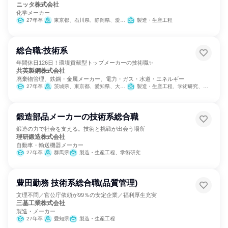
ニッタ株式会社
化学メーカー
27年卒
東京都、石川県、静岡県、愛知県、三重県、大阪府、奈良県、福岡県
製造・生産工程
総合職:技術系
年間休日126日！環境貢献型トップメーカーの技術職✨
共英製鋼株式会社
廃棄物管理、鉄鋼・金属メーカー、電力・ガス・水道・エネルギー
27年卒
茨城県、東京都、愛知県、大阪府、山口県
製造・生産工程、学術研究、営業、カスタマーサクセス、SCM/生産管理/購買/物流
鍛造部品メーカーの技術系総合職
鍛造の力で社会を支える。技術と挑戦が出会う場所
理研鍛造株式会社
自動車・輸送機器メーカー
27年卒
群馬県
製造・生産工程、学術研究
豊田勤務 技術系総合職(品質管理)
文理不問／官公庁依頼が99％の安定企業／福利厚生充実
三基工業株式会社
製造・メーカー
27年卒
愛知県
製造・生産工程