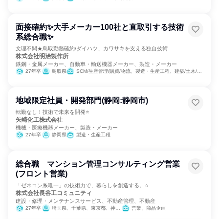
面接確約✨大手メーカー100社と直取引する技術
系総合職✨
文理不問★鳥取勤務確約/ダイハツ、カワサキを支える独自技術
株式会社明治製作所
鉄鋼・金属メーカー、自動車・輸送機器メーカー、製造・メーカー
27年卒
鳥取県
SCM/生産管理/購買/物流、製造・生産工程、建築/土木/プラント専門職
地域限定社員・開発部門(静岡:静岡市)
転勤なし！技術で未来を開発⭐
矢崎化工株式会社
機械・医療機器メーカー、製造・メーカー
27年卒
静岡県
製造・生産工程
総合職 マンション管理コンサルティング営業
(フロント営業)
「ゼネコン系唯一」の技術力で、暮らしを創造する。⭐
株式会社長谷工コミュニティ
建設・修理・メンテナンスサービス、不動産管理、不動産
27年卒
埼玉県、千葉県、東京都、神奈川県、京都府、大阪府、兵庫県
営業、商品企画