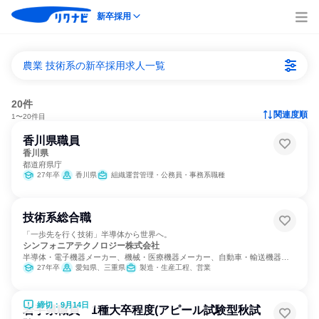
新卒採用
農業 技術系の新卒採用求人一覧
20件
関連度順
1〜20件目
香川県職員
香川県
都道府県庁
27年卒
香川県
組織運営管理・公務員・事務系職種
技術系総合職
「一歩先を行く技術」半導体から世界へ。
シンフォニアテクノロジー株式会社
半導体・電子機器メーカー、機械・医療機器メーカー、自動車・輸送機器メ
ーカー
27年卒
愛知県、三重県
製造・生産工程、営業
締切：9月14日
岩手県職員 1種大卒程度(アピール試験型秋試