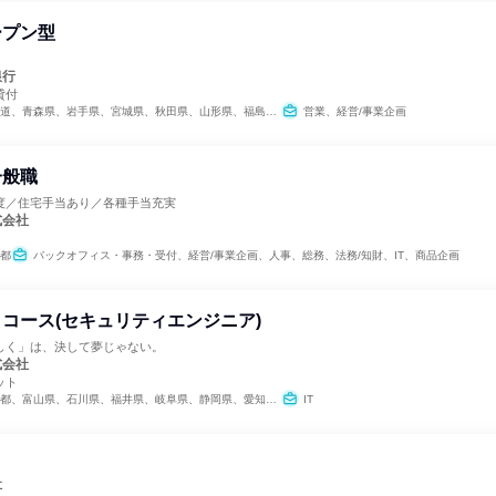
ープン型
。
銀行
貸付
県、秋田県、山形県、福島県、茨城県、栃木県、群馬県、埼玉県、千葉県、東京都、神奈川県、新潟県、富山県、石川県、福井県、山梨県、長野県、岐阜県、静岡県、愛知県、三重県、滋賀県、京都府、大阪府、兵庫県、奈良県、和歌山県、鳥取県、島根県、岡山県、広島県、山口県、徳島県、香川県、愛媛県、高知県、福岡県、佐賀県、長崎県、熊本県、大分県、宮崎県、鹿児島県、沖縄県
営業、経営/事業企画
一般職
度／住宅手当あり／各種手当充実
式会社
都
バックオフィス・事務・受付、経営/事業企画、人事、総務、法務/知財、IT、商品企画
コース(セキュリティエンジニア)
しく」は、決して夢じゃない。
式会社
ット
川県、福井県、岐阜県、静岡県、愛知県、三重県、滋賀県、京都府、大阪府、兵庫県、奈良県、和歌山県、鳥取県、島根県、岡山県、広島県、山口県、徳島県、香川県、愛媛県、高知県、福岡県、佐賀県、長崎県、熊本県、大分県、宮崎県、鹿児島県、沖縄県
IT
社