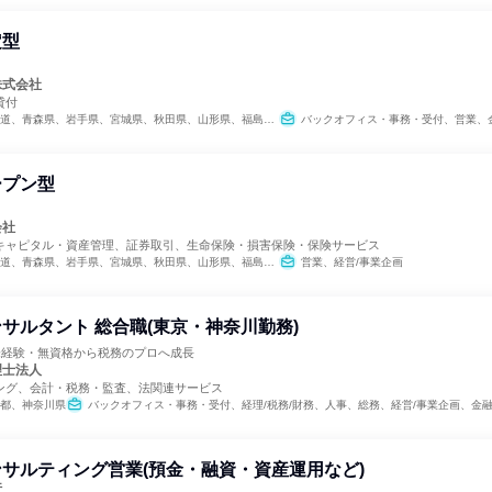
定型
。
株式会社
貸付
県、秋田県、山形県、福島県、茨城県、栃木県、群馬県、埼玉県、千葉県、東京都、神奈川県、新潟県、富山県、石川県、福井県、山梨県、長野県、岐阜県、静岡県、愛知県、三重県、滋賀県、京都府、大阪府、兵庫県、奈良県、和歌山県、鳥取県、島根県、岡山県、広島県、山口県、徳島県、香川県、愛媛県、高知県、福岡県、佐賀県、長崎県、熊本県、大分県、宮崎県、鹿児島県、沖縄県
バックオフィス・事務・受付、営業、金融専門職、経営/事業企画、不動産専門職
ープン型
会社
キャピタル・資産管理、証券取引、生命保険・損害保険・保険サービス
県、秋田県、山形県、福島県、茨城県、栃木県、群馬県、埼玉県、千葉県、東京都、神奈川県、新潟県、富山県、石川県、福井県、山梨県、長野県、岐阜県、静岡県、愛知県、三重県、滋賀県、京都府、大阪府、兵庫県、奈良県、和歌山県、鳥取県、島根県、岡山県、広島県、山口県、徳島県、香川県、愛媛県、高知県、福岡県、佐賀県、長崎県、熊本県、大分県、宮崎県、鹿児島県、沖縄県
営業、経営/事業企画
サルタント 総合職(東京・神奈川勤務)
未経験・無資格から税務のプロへ成長
理士法人
ング、会計・税務・監査、法関連サービス
都、神奈川県
バックオフィス・事務・受付、経理/税務/財務、人事、総務、経営/事業企画、金
サルティング営業(預金・融資・資産運用など)
行