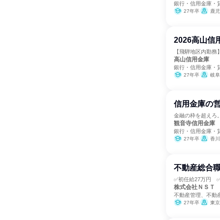
銀行・信用金庫・
27年卒
鹿児
2026高山
【飛騨地区内勤務】
高山信用金庫
銀行・信用金庫・
27年卒
岐阜
信用金庫の
金融の枠を超えろ
観音寺信用金庫
銀行・信用金庫・
27年卒
香川
不動産総合職
✅初任給27万円 
株式会社ＮＳＴ
不動産管理、不動
27年卒
東京