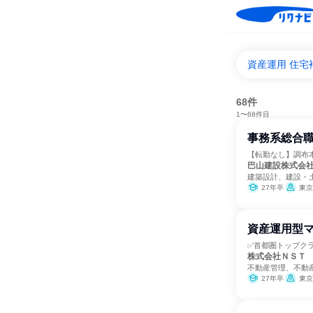
資産運用 住
68件
1〜68件目
事務系総合
【転勤なし】調布
巴山建設株式会
建築設計、建設・
27年卒
東京
資産運用型マ
✅首都圏トップクラ
株式会社ＮＳＴ
不動産管理、不動
27年卒
東京