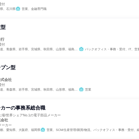
貸付
県、石川県
営業、金融専門職
定型
。
銀行
貸付
県、秋田県、山形県、福島県、茨城県、栃木県、群馬県、埼玉県、千葉県、東京都、神奈川県、新潟県、富山県、石川県、福井県、山梨県、長野県、岐阜県、静岡県、愛知県、三重県、滋賀県、京都府、大阪府、兵庫県、奈良県、和歌山県、鳥取県、島根県、岡山県、広島県、山口県、徳島県、香川県、愛媛県、高知県、福岡県、佐賀県、長崎県、熊本県、大分県、宮崎県、鹿児島県、沖縄県
バックオフィス・事務・受付、IT、営業、金融専門職、組織運営管理・公
ープン型
。
株式会社
貸付
県、秋田県、山形県、福島県、茨城県、栃木県、群馬県、埼玉県、千葉県、東京都、神奈川県、新潟県、富山県、石川県、福井県、山梨県、長野県、岐阜県、静岡県、愛知県、三重県、滋賀県、京都府、大阪府、兵庫県、奈良県、和歌山県、鳥取県、島根県、岡山県、広島県、山口県、徳島県、香川県、愛媛県、高知県、福岡県、佐賀県、長崎県、熊本県、大分県、宮崎県、鹿児島県、沖縄県
営業
ーカーの事務系総合職
場/世界シェアNo.1の電子部品メーカー
式会社
メーカー
都、愛知県、大阪府、福岡県
営業、SCM/生産管理/購買/物流、バックオフィス・事務・受付、経理/税務/財務、人事、総務、法