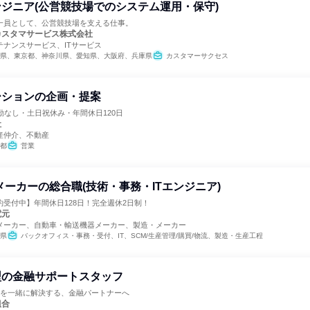
ジニア(公営競技場でのシステム運用・保守)
一員として、公営競技場を支える仕事。
カスタマサービス株式会社
テナンスサービス、ITサービス
県、東京都、神奈川県、愛知県、大阪府、兵庫県
カスタマーサクセス
ーションの企画・提案
勤なし・土日祝休み・年間休日120日
社
産仲介、不動産
都
営業
メーカーの総合職(技術・事務・ITエンジニア)
受付中】年間休日128日！完全週休2日制！
電元
メーカー、自動車・輸送機器メーカー、製造・メーカー
県
バックオフィス・事務・受付、IT、SCM/生産管理/購買/物流、製造・生産工程
型の金融サポートスタッフ
?”を一緒に解決する、金融パートナーへ
組合