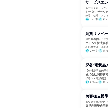
サービスエン
富士通グループの
トータリゼータ
建設・修理・メン
27年卒
栃木
賃貸リノベ
月給28万円～！転
エイムズ株式会
不動産管理、不動
27年卒
東京
深谷:電装品
【会社説明会の予約
株式会社岡部新
半導体・電子機器
27年卒
埼玉
お客様支援
鹿児島で地域の“!
鹿児島興業信用