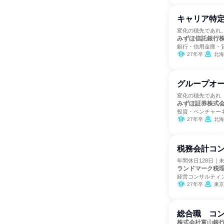
キャリア特
変化の穂先であれ
みずほ信託銀行
銀行・信用金庫・
27年卒
北海道、青森県、岩手県、宮城
グループオ
変化の穂先であれ
みずほ証券株式
投資・ベンチャー
27年卒
北海道、青森県、岩手県、宮城
税務会計コン
年間休日128日｜
ランドマーク税
経営コンサルティ
27年卒
東京
総合職 コン
株式会社富山銀