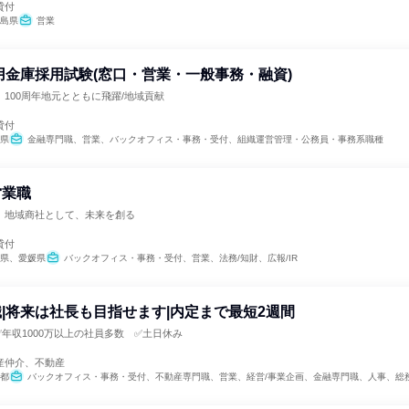
貸付
島県
営業
信用金庫採用試験(窓口・営業・一般事務・融資)
100周年地元とともに飛躍/地域貢献
貸付
県
金融専門職、営業、バックオフィス・事務・受付、組織運営管理・公務員・事務系職種
営業職
。地域商社として、未来を創る
貸付
県、愛媛県
バックオフィス・事務・受付、営業、法務/知財、広報/IR
|将来は社長も目指せます|内定まで最短2週間
✅年収1000万以上の社員多数 ✅土日休み
産仲介、不動産
都
バックオフィス・事務・受付、不動産専門職、営業、経営/事業企画、金融専門職、人事、総務、マーケテ