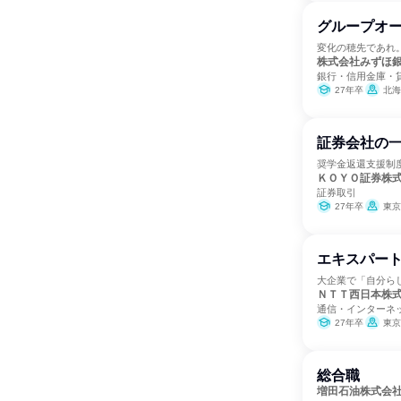
グループオ
変化の穂先であれ
株式会社みずほ
銀行・信用金庫・
27年卒
北海道、青森県、岩手県、宮城
証券会社の
奨学金返還支援制
ＫＯＹＯ証券株
証券取引
27年卒
東京
エキスパート
大企業で「自分ら
ＮＴＴ西日本株
通信・インターネ
27年卒
東京都、富山県、石
総合職
増田石油株式会