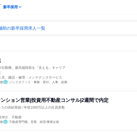
新卒採用
宅補助の新卒採用求人一覧
職
本社勤務。最先端技術を「支える」キャリア
社
土木、建設・修理・メンテナンスサービス
都
バックオフィス・事務・受付、人事、総務
ンション営業|投資用不動産コンサル|2週間で内定
スの供給実績✅年収1000万以上の社員多数
産仲介、不動産
都
不動産専門職、営業、経営/事業企画