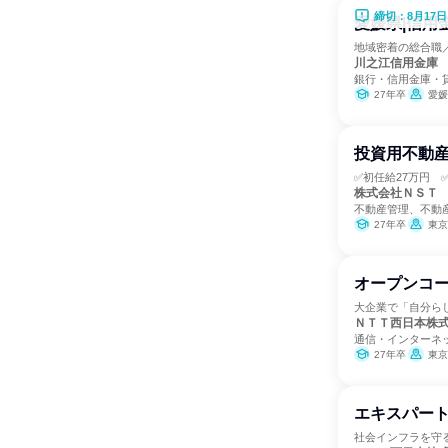
締切：8月17日
愛媛県|信用
地域密着の総合職
川之江信用金庫
銀行・信用金庫・
27年卒
愛媛
投資用不動産
✅初任給27万円 
株式会社ＮＳＴ
不動産管理、不動
27年卒
東京
オープンコー
大企業で「自分ら
ＮＴＴ西日本株
通信・インターネ
27年卒
東京都、富山県、石
エキスパート
社会インフラを守