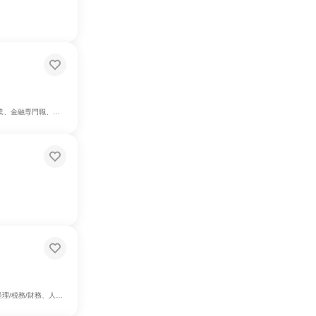
務員・事務系職種、経営/事業企画
務/知財、IT、広報/IR