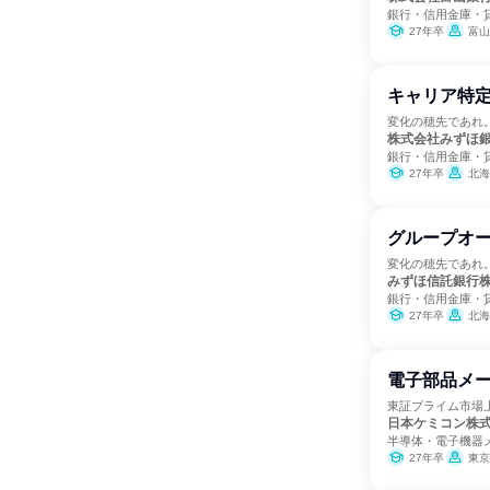
銀行・信用金庫・
27年卒
富山
キャリア特
変化の穂先であれ
株式会社みずほ
銀行・信用金庫・
27年卒
北海道、青森県、岩手県、宮城
グループオ
変化の穂先であれ
みずほ信託銀行
銀行・信用金庫・
27年卒
北海道、青森県、岩手県、宮城
電子部品メ
東証プライム市場上
日本ケミコン株
半導体・電子機器
27年卒
東京