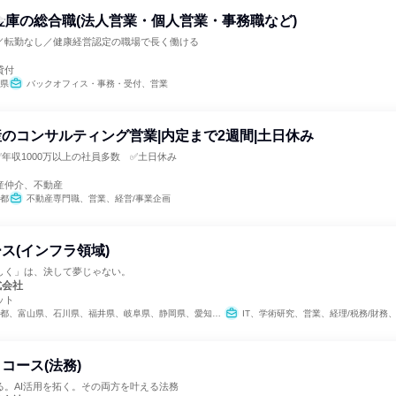
金庫の総合職(法人営業・個人営業・事務職など)
／転勤なし／健康経営認定の職場で長く働ける
貸付
県
バックオフィス・事務・受付、営業
のコンサルティング営業|内定まで2週間|土日休み
✅年収1000万以上の社員多数 ✅土日休み
産仲介、不動産
都
不動産専門職、営業、経営/事業企画
ス(インフラ領域)
しく」は、決して夢じゃない。
式会社
ット
川県、福井県、岐阜県、静岡県、愛知県、三重県、滋賀県、京都府、大阪府、兵庫県、奈良県、和歌山県、鳥取県、島根県、岡山県、広島県、山口県、徳島県、香川県、愛媛県、高知県、福岡県、佐賀県、長崎県、熊本県、大分県、宮崎県、鹿児島県、沖縄県
IT、学術研究、営業、経理/税務/財務、人事、総務、
コース(法務)
る。AI活用を拓く。その両方を叶える法務