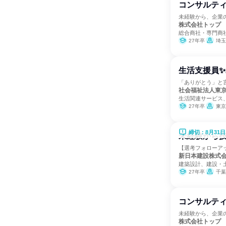
コンサルティ
未経験から、企業
株式会社トップ
総合商社・専門商
27年卒
埼玉
生活支援員✨
「ありがとう」と
社会福祉法人東
生活関連サービス
27年卒
東京
締切：8月31日
未経験から
【選考フォローア
新日本建設株式
建築設計、建設・
27年卒
千葉
コンサルティ
未経験から、企業
株式会社トップ