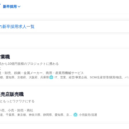
新卒採用
の新卒採用求人一覧
営業職
0代から10億円規模のプロジェクトに携わる
社
社・卸売、鉄鋼・金属メーカー、商用・産業用機械サービス
都、愛知県、京都府、大阪府、兵庫県
IT、営業、経営/事業企画、SCM/生産管理/購買/物流、バックオフィス・事務・受付、商品企画
販売店販売職
もっともっとワクワクにする
小売、小売・卸売・商社
、千葉県、東京都、神奈川県、静岡県、愛知県、京都府、大阪府、兵庫県、熊本県
小売販売/流通