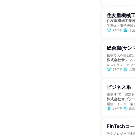
住友重機械
住友重機械工業
半導体・電子機器
27年卒
千葉
総合職(サン
接客で人を笑顔に
株式会社サンマ
レストラン・カフ
27年卒
北海道、宮城県、茨
ビジネス系
通信×ITで、課題
株式会社オプテ
通信・インターネ
27年卒
東京
FinTechコ
テクノロジーで金融