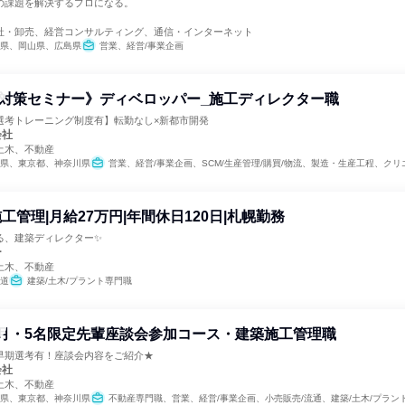
の課題を解決するプロになる。
社・卸売、経営コンサルティング、通信・インターネット
県、岡山県、広島県
営業、経営/事業企画
対策セミナー》ディベロッパー_施工ディレクター職
選考トレーニング制度有】転勤なし×新都市開発
会社
土木、不動産
県、東京都、神奈川県
営業、経営/事業企画、SCM/生産管理/購買/物流、製造・生産工程、クリエイティブ/デザイン職、建
工管理|月給27万円|年間休日120日|札幌勤務
る、建築ディレクター✨
ー
土木、不動産
道
建築/土木/プラント専門職
月・5名限定先輩座談会参加コース・建築施工管理職
早期選考有！座談会内容をご紹介★
会社
土木、不動産
県、東京都、神奈川県
不動産専門職、営業、経営/事業企画、小売販売/流通、建築/土木/プラント専門職、製造