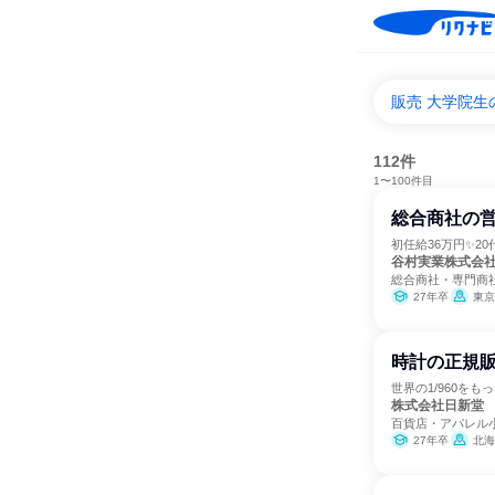
販売 大学院生
112件
1〜100件目
総合商社の
初任給36万円✨2
谷村実業株式会
総合商社・専門商
27年卒
東京
時計の正規
世界の1/960を
株式会社日新堂
百貨店・アパレル
27年卒
北海道