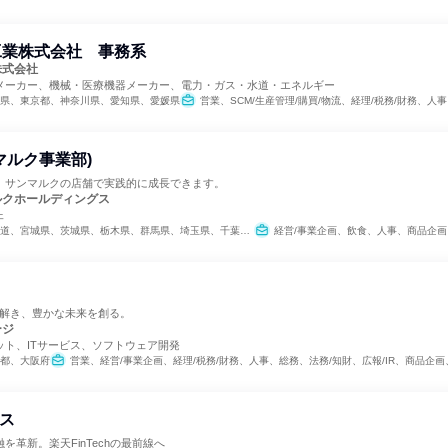
工業株式会社 事務系
株式会社
メーカー、機械・医療機器メーカー、電力・ガス・水道・エネルギー
県、東京都、神奈川県、愛知県、愛媛県
営業、SCM/生産管理/購買/物流、経理/税務/財務、人事、経
マルク事業部)
。サンマルクの店舗で実践的に成長できます。
ルクホールディングス
ェ
城県、栃木県、群馬県、埼玉県、千葉県、東京都、神奈川県、石川県、長野県、岐阜県、静岡県、愛知県、三重県、滋賀県、京都府、大阪府、兵庫県、奈良県、岡山県、広島県、徳島県、香川県、愛媛県、福岡県、長崎県、熊本県、鹿児島県
経営/事業企画、飲食、人事、商品企画
を解き、豊かな未来を創る。
ージ
ット、ITサービス、ソフトウェア開発
都、大阪府
営業、経営/事業企画、経理/税務/財務、人事、総務、法務/知財、広報/IR、商品企画、マーケティング・広告・宣伝、カスタマ
ース
を革新。楽天FinTechの最前線へ