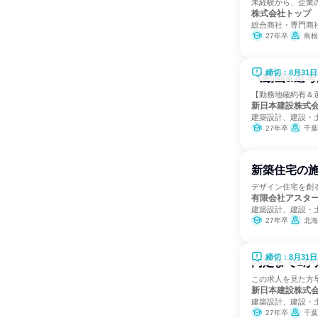
未経験から、企業
株式会社トップ
総合商社・専門商
27年卒
島根
締切：8月31日
《動画&選考
【勤務地確約有＆
新日本建設株式
建築設計、建設・
27年卒
千葉
新築住宅の施
デザイン住宅を創
有限会社アスタ
建築設計、建設・
27年卒
北海
締切：8月31日
内定まで1か
この求人を見た方
新日本建設株式
建築設計、建設・
27年卒
千葉