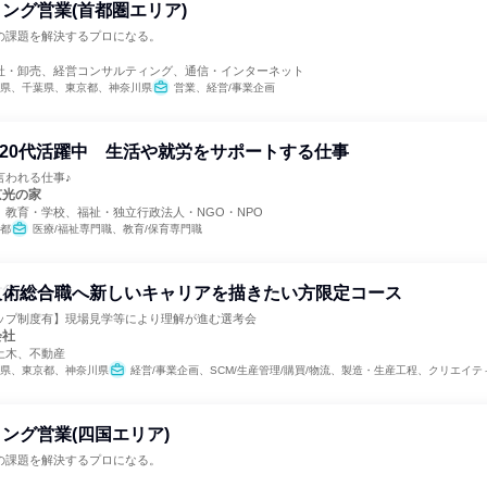
ング営業(首都圏エリア)
の課題を解決するプロになる。
社・卸売、経営コンサルティング、通信・インターネット
県、千葉県、東京都、神奈川県
営業、経営/事業企画
20代活躍中 生活や就労をサポートする仕事
言われる仕事♪
京光の家
、教育・学校、福祉・独立行政法人・NGO・NPO
都
医療/福祉専門職、教育/保育専門職
技術総合職へ新しいキャリアを描きたい方限定コース
ップ制度有】現場見学等により理解が進む選考会
会社
土木、不動産
県、東京都、神奈川県
経営/事業企画、SCM/生産管理/購買/物流、製造・生産工程、クリエイティブ/デザイン職、建築/土木
ング営業(四国エリア)
の課題を解決するプロになる。