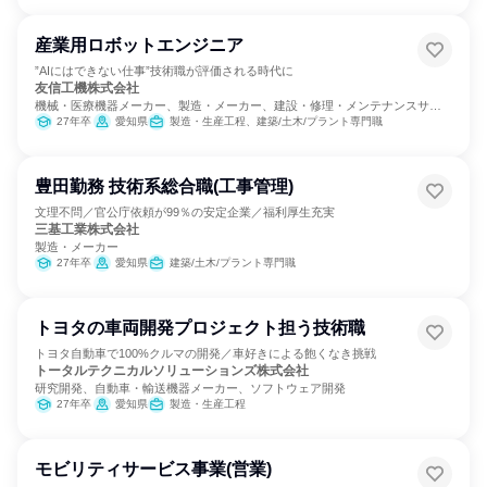
産業用ロボットエンジニア
”AIにはできない仕事”技術職が評価される時代に
友信工機株式会社
機械・医療機器メーカー、製造・メーカー、建設・修理・メンテナンスサー
ビス
27年卒
愛知県
製造・生産工程、建築/土木/プラント専門職
豊田勤務 技術系総合職(工事管理)
文理不問／官公庁依頼が99％の安定企業／福利厚生充実
三基工業株式会社
製造・メーカー
27年卒
愛知県
建築/土木/プラント専門職
トヨタの車両開発プロジェクト担う技術職
トヨタ自動車で100%クルマの開発／車好きによる飽くなき挑戦
トータルテクニカルソリューションズ株式会社
研究開発、自動車・輸送機器メーカー、ソフトウェア開発
27年卒
愛知県
製造・生産工程
モビリティサービス事業(営業)