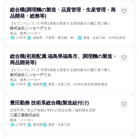
総合職(調理麵の製造・品質管理・生産管理・商
品開発・総務等)
【セブンイレブン】年間1億食を製造する国内最大の麺工場で働く
株式会社ニッセーデリカ
食品・飲料メーカー
27年卒
福島県、千葉県、東京都、神奈川県、愛知県
製造・生産工程、SCM/生産管理/購買/物流
総合職(初期配属:福島県福島市、調理麵の製造・
商品開発等)
【セブンイレブン】年間1億食を製造する国内最大の麺工場で働く
株式会社ニッセーデリカ
食品・飲料メーカー
27年卒
福島県
製造・生産工程、SCM/生産管理/購買/物流
豊田勤務 技術系総合職(製造組付け)
文理不問／官公庁依頼が99％の安定企業／福利厚生充実
三基工業株式会社
製造・メーカー
27年卒
愛知県
製造・生産工程