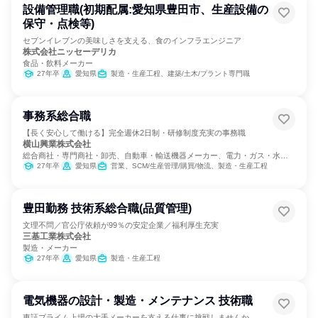
設備管理職(初期配属:愛知県豊田市、生産設備の
保守・点検等)
セブンイレブンの美味しさを支える、食のインフラエンジニア
株式会社ニッセーデリカ
食品・飲料メーカー
27年卒
愛知県
製造・生産工程、建築/土木/プラント専門職
事務系総合職
【長く安心して働ける】完全週休2日制・研修制度充実の事務職
横山興業株式会社
総合商社・専門商社・卸売、自動車・輸送機器メーカー、電力・ガス・水
道・エネルギー
27年卒
愛知県
営業、SCM/生産管理/購買/物流、製造・生産工程
豊田勤務 技術系総合職(品質管理)
文理不問／官公庁依頼が99％の安定企業／福利厚生充実
三基工業株式会社
製造・メーカー
27年卒
愛知県
製造・生産工程
電気機器の設計・製造・メンテナンス 技術職
東証プライム上場の大手メーカーを支える仕事に挑戦しませんか