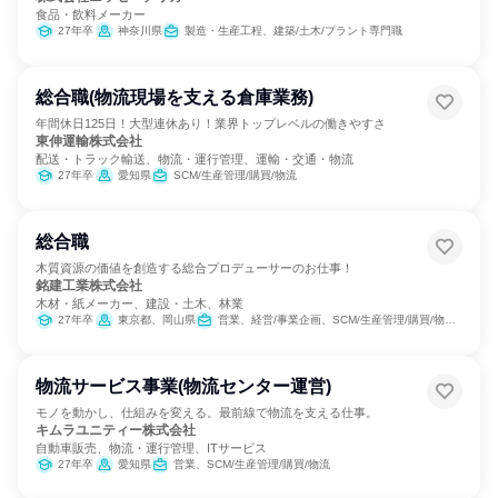
食品・飲料メーカー
27年卒
神奈川県
製造・生産工程、建築/土木/プラント専門職
総合職(物流現場を支える倉庫業務)
年間休日125日！大型連休あり！業界トップレベルの働きやすさ
東伸運輸株式会社
配送・トラック輸送、物流・運行管理、運輸・交通・物流
27年卒
愛知県
SCM/生産管理/購買/物流
総合職
木質資源の価値を創造する総合プロデューサーのお仕事！
銘建工業株式会社
木材・紙メーカー、建設・土木、林業
27年卒
東京都、岡山県
営業、経営/事業企画、SCM/生産管理/購買/物流、経理/税務/財務、人事、法務/知財、広報/IR、製造・生産工程、建築/土木/プラント専門職
物流サービス事業(物流センター運営)
モノを動かし、仕組みを変える。最前線で物流を支える仕事。
キムラユニティー株式会社
自動車販売、物流・運行管理、ITサービス
27年卒
愛知県
営業、SCM/生産管理/購買/物流