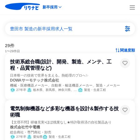
新卒採用
豊田市 製造の新卒採用求人一覧
29件
関連度順
1〜29件目
技術系総合職(設計、開発、製造、メンテ、工
程・品質管理など)
日本唯一の技術で世界を支える。熱処理のプロへ✨
DOWAサーモテック株式会社
機械・医療機器メーカー、自動車・輸送機器メーカー、製造・メーカー
27年卒
栃木県、群馬県、神奈川県、静岡県、愛知県、滋賀県
製造・生産工程
電気制御機器など多彩な機器を設計&製作する技
術職
【文理不問】研修充実×ほぼ残業なし★特許取得済の自社製品あり
株式会社竹中電機
総合商社・専門商社・卸売
27年卒
愛知県
製造・生産工程