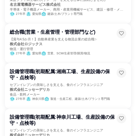
名古屋電機器サービス株式会社
半導体・電子機器メーカー、商用・産業用機械サービス、建設・修理・メン
テナンスサービス
27年卒
愛知県
建築/土木/プラント専門職
総合職(営業・生産管理・管理部門など)
【賞与4.5か月！】自動車産業を支える物流企業の総合職✨
株式会社ロジックス
物流・運行管理
27年卒
愛知県
営業、SCM/生産管理/購買/物流
設備管理職(初期配属:湘南工場、生産設備の保
守・点検等)
セブンイレブンの美味しさを支える、食のインフラエンジニア
株式会社ニッセーデリカ
食品・飲料メーカー
27年卒
神奈川県
製造・生産工程、建築/土木/プラント専門職
設備管理職(初期配属:神奈川工場、生産設備の保
守・点検等)
セブンイレブンの美味しさを支える、食のインフラエンジニア
株式会社ニッセーデリカ