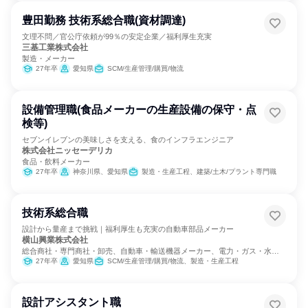
豊田勤務 技術系総合職(資材調達)
文理不問／官公庁依頼が99％の安定企業／福利厚生充実
三基工業株式会社
製造・メーカー
27年卒
愛知県
SCM/生産管理/購買/物流
設備管理職(食品メーカーの生産設備の保守・点
検等)
セブンイレブンの美味しさを支える、食のインフラエンジニア
株式会社ニッセーデリカ
食品・飲料メーカー
27年卒
神奈川県、愛知県
製造・生産工程、建築/土木/プラント専門職
技術系総合職
設計から量産まで挑戦｜福利厚生も充実の自動車部品メーカー
横山興業株式会社
総合商社・専門商社・卸売、自動車・輸送機器メーカー、電力・ガス・水
道・エネルギー
27年卒
愛知県
SCM/生産管理/購買/物流、製造・生産工程
設計アシスタント職