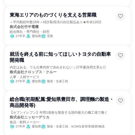
東海エリアのものづくりを支える営業職
＜平均勤続年数18年＞特許取得済の自社製品あり★年休120日
株式会社竹中電機
総合商社・専門商社・卸売
27年卒
愛知県
営業
就活を終える前に知ってほしいトヨタの自動車
開発職
内定はある。でも仕事内容で決めきれない｜27卒夏採用文系も◎
株式会社クロップス・クルー
人事・人材サービス
27年卒
愛知県
製造・生産工程
総合職(初期配属:愛知県豊田市、調理麵の製造・
商品開発等)
【セブンイレブン】年間1億食を製造する国内最大の麺工場で働く
株式会社ニッセーデリカ
食品・飲料メーカー
27年卒
愛知県
製造・生産工程、SCM/生産管理/購買/物流