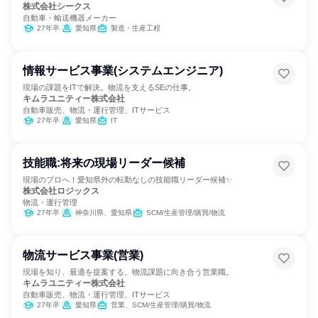
株式会社シークス
自動車・輸送機器メーカー
27年卒
愛知県
製造・生産工程
情報サービス事業(システムエンジニア)
現場の課題をITで解決。物流を支えるSEの仕事。
キムラユニティー株式会社
自動車販売、物流・運行管理、ITサービス
27年卒
愛知県
IT
技能職:将来の現場リーダー候補
現場のプロへ！愛知県外の転勤なしの技能職リーダー候補✨
株式会社ロジックス
物流・運行管理
27年卒
神奈川県、愛知県
SCM/生産管理/購買/物流
物流サービス事業(営業)
現場を知り、最適を提案する。物流課題に向き合う営業職。
キムラユニティー株式会社
自動車販売、物流・運行管理、ITサービス
27年卒
愛知県
営業、SCM/生産管理/購買/物流