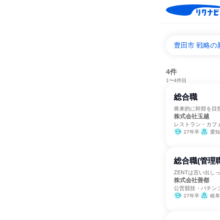
豊田市 戦略の
4件
1〜4件目
総合職
将来的に幹部を目
株式会社玉越
レストラン・カフ
27年卒
愛知
総合職(管理
ZENTは言い出し
株式会社善都
公営競技・パチン
27年卒
岐阜