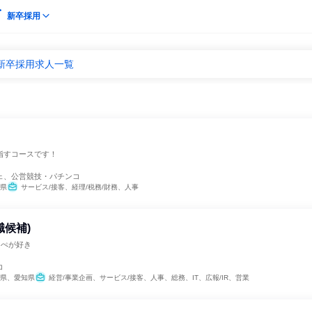
新卒採用
新卒採用求人一覧
指すコースです！
ェ、公営競技・パチンコ
県
サービス/接客、経理/税務/財務、人事
職候補)
っぺが好き
コ
県、愛知県
経営/事業企画、サービス/接客、人事、総務、IT、広報/IR、営業