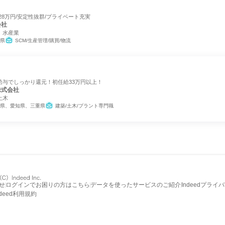
28万円/安定性抜群/プライベート充実
会社
、水産業
県
SCM/生産管理/購買/物流
給与でしっかり還元！初任給33万円以上！
株式会社
土木
県、愛知県、三重県
建築/土木/プラント専門職
せ
ログインでお困りの方はこちら
データを使ったサービスのご紹介
Indeedプライ
ndeed利用規約