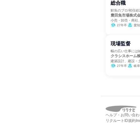
総合職
鮮魚のプロ/初任給
豊田魚市場株式
小売・卸売・商社
27年卒
愛知
現場監督
幅の広い仕事には
クラシスホーム
建築設計、建設・
27年卒
岐阜
ヘルプ・お問い合わ
リクルートID規約
I