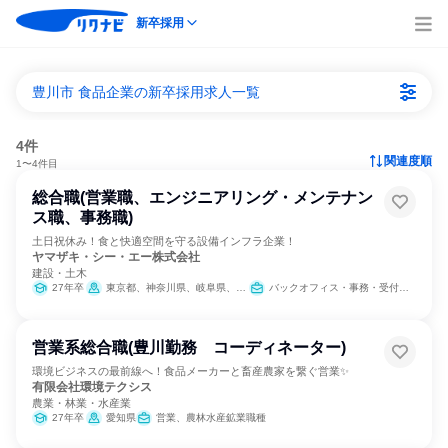
新卒採用
豊川市 食品企業の新卒採用求人一覧
4件
関連度順
1〜4件目
総合職(営業職、エンジニアリング・メンテナン
ス職、事務職)
土日祝休み！食と快適空間を守る設備インフラ企業！
ヤマザキ・シー・エー株式会社
建設・土木
27年卒
東京都、神奈川県、岐阜県、静岡県、愛知県
バックオフィス・事務・受付、営業、建築/土木/プラント専門職
営業系総合職(豊川勤務 コーディネーター)
環境ビジネスの最前線へ！食品メーカーと畜産農家を繋ぐ営業✨
有限会社環境テクシス
農業・林業・水産業
27年卒
愛知県
営業、農林水産鉱業職種