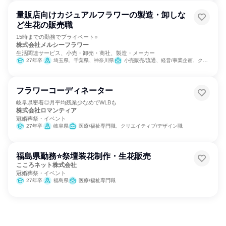
量販店向けカジュアルフラワーの製造・卸しな
ど生花の販売職
15時までの勤務でプライベート○
株式会社メルシーフラワー
生活関連サービス、小売・卸売・商社、製造・メーカー
27年卒
埼玉県、千葉県、神奈川県
小売販売/流通、経営/事業企画、クリエイティブ/デザイン職
フラワーコーディネーター
岐阜県密着◎月平均残業少なめでWLBも
株式会社ロマンティア
冠婚葬祭・イベント
27年卒
岐阜県
医療/福祉専門職、クリエイティブ/デザイン職
福島県勤務⭐祭壇装花制作・生花販売
こころネット株式会社
冠婚葬祭・イベント
27年卒
福島県
医療/福祉専門職