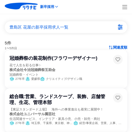
新卒採用
豊島区 花屋の新卒採用求人一覧
5件
関連度順
1〜5件目
冠婚葬祭の装花制作(フラワーデザイナー)
花で人生を彩る仕事✨
株式会社今治冠婚葬祭互助会
冠婚葬祭・イベント
27年卒
愛媛県
クリエイティブ/デザイン職
総合職:営業、ランドスケープ、装飾、店舗管
理、生花、管理本部
【東証スタンダード上場】 海外への事業進出も着実に展開中！
株式会社ユニバーサル園芸社
生活関連サービス、インテリア・家具小売、小売・卸売・商社
27年卒
埼玉県、千葉県、東京都、神奈川県、愛知県、滋賀県、大阪府、兵庫県
経営/事業企画、営業、人事、クリエイティブ/デザイン職、建築/土木/プラント専門職