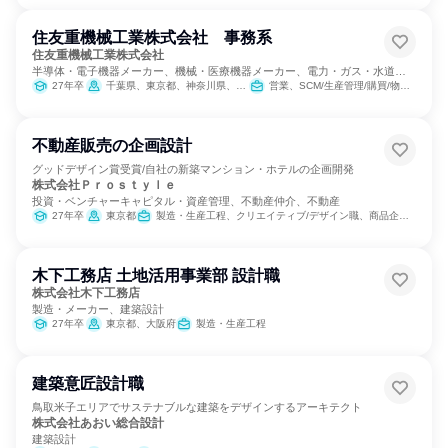
住友重機械工業株式会社 事務系
住友重機械工業株式会社
半導体・電子機器メーカー、機械・医療機器メーカー、電力・ガス・水道・
エネルギー
27年卒
千葉県、東京都、神奈川県、愛知県、愛媛県
営業、SCM/生産管理/購買/物流、経理/税務/財務、人事、経営/事業企画、商品企画
不動産販売の企画設計
グッドデザイン賞受賞/自社の新築マンション・ホテルの企画開発
株式会社Ｐｒｏｓｔｙｌｅ
投資・ベンチャーキャピタル・資産管理、不動産仲介、不動産
27年卒
東京都
製造・生産工程、クリエイティブ/デザイン職、商品企画、マーケティング・広報・広告・宣伝系職種
木下工務店 土地活用事業部 設計職
株式会社木下工務店
製造・メーカー、建築設計
27年卒
東京都、大阪府
製造・生産工程
建築意匠設計職
鳥取米子エリアでサステナブルな建築をデザインするアーキテクト
株式会社あおい総合設計
建築設計