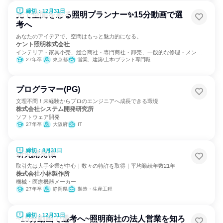
締切：12月31日
光で空間を彩る照明プランナー✨15分動画で選
考へ
あなたのアイデアで、空間はもっと魅力的になる。
ケント照明株式会社
インテリア・家具小売、総合商社・専門商社・卸売、一般的な修理・メンテ
ナンス
27年卒
東京都
営業、建築/土木/プラント専門職
プログラマー(PG)
文理不問！未経験からプロのエンジニアへ成長できる環境
株式会社システム開発研究所
ソフトウェア開発
27年卒
大阪府
IT
締切：8月31日
研究開発職
取引先は大手企業が中心｜数々の特許を取得｜平均勤続年数21年
株式会社小林製作所
機械・医療機器メーカー
27年卒
静岡県
製造・生産工程
締切：12月31日
~15分動画で選考へ~照明商社の法人営業を知ろ