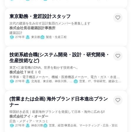
東京勤務・意匠設計スタッフ
次代の建築を生み出す設計集団のメンバーを募集します
株式会社長谷建築設計事務所
建築設計
27年卒
東京都
製造・生産工程
技術系総合職(システム開発・設計・研究開発・
生産技術など)
東芝×三菱電機のDNA。世界を動かす技術者へ。
株式会社ＴＭＥＩＣ
半導体・電子機器メーカー、機械・医療機器メーカー、電力・ガス・水道・
エネルギー
27年卒
北海道、東京都、神奈川県、愛知県、兵庫県、長崎県
営業、IT、学術研究、建築/土木/プラント専門職、製造・生産工程
(営業または企画) 海外ブランド日本進出プラン
ナー
韓国好き必見｜最新海外ブランドを発掘して日本・海外に広める❗
株式会社アイ・オーダー
広告・メディア・マスコミ
27年卒
神奈川県
営業、経営/事業企画、マーケティング・広告・宣伝