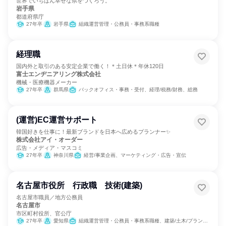
世界でいちばん幸せな県をつくろう。
岩手県
都道府県庁
27年卒
岩手県
組織運営管理・公務員・事務系職種
経理職
国内外と取引のある安定企業で働く！＊土日休＊年休120日
富士エンヂニアリング株式会社
機械・医療機器メーカー
27年卒
群馬県
バックオフィス・事務・受付、経理/税務/財務、総務
(運営)EC運営サポート
韓国好きを仕事に！最新ブランドを日本へ広めるプランナー✨
株式会社アイ・オーダー
広告・メディア・マスコミ
27年卒
神奈川県
経営/事業企画、マーケティング・広告・宣伝
名古屋市役所 行政職 技術(建築)
名古屋市職員／地方公務員
名古屋市
市区町村役所、官公庁
27年卒
愛知県
組織運営管理・公務員・事務系職種、建築/土木/プラント専門職