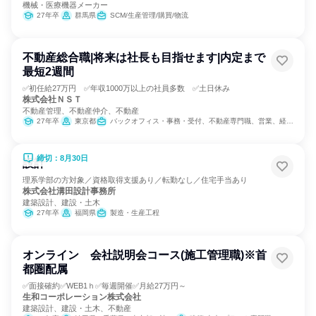
機械・医療機器メーカー
27年卒
群馬県
SCM/生産管理/購買/物流
不動産総合職|将来は社長も目指せます|内定まで
最短2週間
✅初任給27万円 ✅年収1000万以上の社員多数 ✅土日休み
株式会社ＮＳＴ
不動産管理、不動産仲介、不動産
27年卒
東京都
バックオフィス・事務・受付、不動産専門職、営業、経営/事業企画、金融専門職、人事、総務、マーケティング・広告・宣伝
締切：8月30日
設計
理系学部の方対象／資格取得支援あり／転勤なし／住宅手当あり
株式会社溝田設計事務所
建築設計、建設・土木
27年卒
福岡県
製造・生産工程
オンライン 会社説明会コース(施工管理職)※首
都圏配属
✅面接確約✅WEB1ｈ✅毎週開催✅月給27万円～
生和コーポレーション株式会社
建築設計、建設・土木、不動産