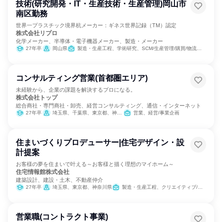
技術(研究開発・IT・生産技術・生産管理)岡山市
南区勤務
世界一プラスチック境界杭メーカー：ギネス世界記録（TM）認定
株式会社リプロ
化学メーカー、半導体・電子機器メーカー、製造・メーカー
27年卒
岡山県
製造・生産工程、学術研究、SCM/生産管理/購買/物流、営業、建築/土木/プラント専門職、商品企画
コンサルティング営業(首都圏エリア)
未経験から、企業の課題を解決するプロになる。
株式会社トップ
総合商社・専門商社・卸売、経営コンサルティング、通信・インターネット
27年卒
埼玉県、千葉県、東京都、神奈川県
営業、経営/事業企画
住まいづくりプロデューサー|住宅デザイン・設
計提案
お客様の夢を住まいで叶える～お客様と描く理想のマイホーム～
住宅情報館株式会社
建築設計、建設・土木、不動産仲介
27年卒
埼玉県、東京都、神奈川県
製造・生産工程、クリエイティブ/デザイン職
営業職(コントラクト事業)