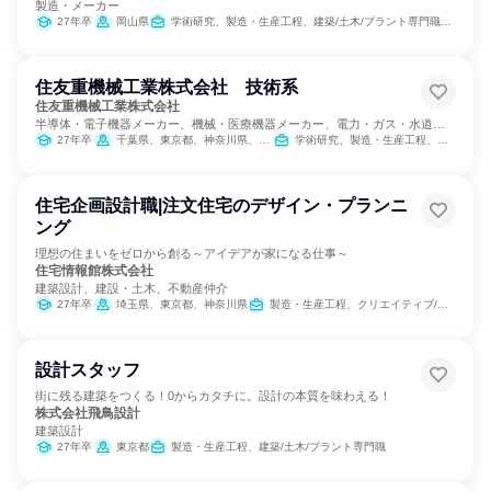
製造・メーカー
27年卒
岡山県
学術研究、製造・生産工程、建築/土木/プラント専門職、商品企画
住友重機械工業株式会社 技術系
住友重機械工業株式会社
半導体・電子機器メーカー、機械・医療機器メーカー、電力・ガス・水道・
エネルギー
27年卒
千葉県、東京都、神奈川県、愛知県、愛媛県
学術研究、製造・生産工程、建築/土木/プラント専門職
住宅企画設計職|注文住宅のデザイン・プランニ
ング
理想の住まいをゼロから創る～アイデアが家になる仕事～
住宅情報館株式会社
建築設計、建設・土木、不動産仲介
27年卒
埼玉県、東京都、神奈川県
製造・生産工程、クリエイティブ/デザイン職
設計スタッフ
街に残る建築をつくる！0からカタチに。設計の本質を味わえる！
株式会社飛鳥設計
建築設計
27年卒
東京都
製造・生産工程、建築/土木/プラント専門職