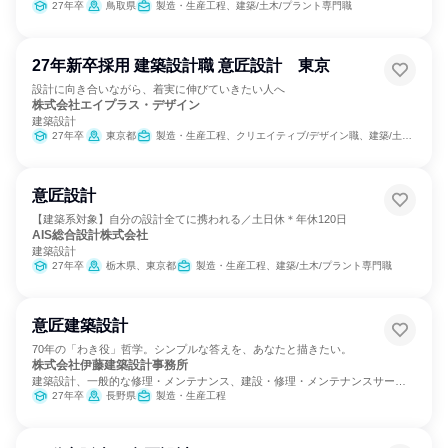
27年卒
鳥取県
製造・生産工程、建築/土木/プラント専門職
27年新卒採用 建築設計職 意匠設計 東京
設計に向き合いながら、着実に伸びていきたい人へ
株式会社エイプラス・デザイン
建築設計
27年卒
東京都
製造・生産工程、クリエイティブ/デザイン職、建築/土木/プラント専門職
意匠設計
【建築系対象】自分の設計全てに携われる／土日休＊年休120日
AIS総合設計株式会社
建築設計
27年卒
栃木県、東京都
製造・生産工程、建築/土木/プラント専門職
意匠建築設計
70年の「わき役」哲学。シンプルな答えを、あなたと描きたい。
株式会社伊藤建築設計事務所
建築設計、一般的な修理・メンテナンス、建設・修理・メンテナンスサービ
ス
27年卒
長野県
製造・生産工程