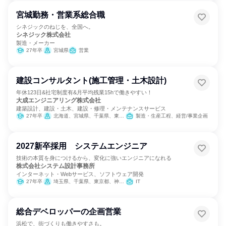
宮城勤務・営業系総合職
シネジックのねじを、全国へ。
シネジック株式会社
製造・メーカー
27年卒
宮城県
営業
建設コンサルタント(施工管理・土木設計)
年休123日&社宅制度有&月平均残業15hで働きやすい！
大成エンジニアリング株式会社
建築設計、建設・土木、建設・修理・メンテナンスサービス
27年卒
北海道、宮城県、千葉県、東京都、神奈川県、新潟県、福井県、長野県、岐阜県、静岡県、愛知県、京都府、大阪府、兵庫県、和歌山県、福岡県
製造・生産工程、経営/事業企画
2027新卒採用 システムエンジニア
技術の本質を身につけるから、変化に強いエンジニアになれる
株式会社システム設計事務所
インターネット・Webサービス、ソフトウェア開発
27年卒
埼玉県、千葉県、東京都、神奈川県、愛知県
IT
総合デベロッパーの企画営業
浜松で、街づくりも働きやすさも。