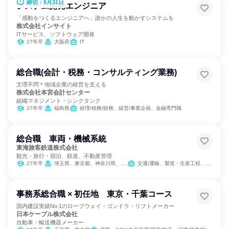
締切：8月31日
システム開発エンジニア
「感動をつくるエンジニアへ」誰かの人生を動かすシステムを
株式会社インサイト
ITサービス、ソフトウェア開発
27年卒
大阪府
IT
総合職(会計・税務・コンサルティング業務)
文理不問＊地域企業の経営を支える
株式会社本宮会計センター
組織マネジメント・シンクタンク
27年卒
福島県
経理/税務/財務、経営/事業企画、金融専門職
総合職 車両・機械系統
東海旅客鉄道株式会社
観光・旅行・宿泊、鉄道、不動産管理
27年卒
埼玉県、東京都、神奈川県、山梨県、長野県、岐阜県、静岡県、愛知県、三重県、滋賀県、京都府、大阪府
交通/運輸、製造・生産工程、建築/土木/プラント専門職
事務系総合職 × 初任地 東京・千葉コース
国内建設実績No.1のロープウェイ・ゴンドラ・リフトメーカー
日本ケーブル株式会社
自動車・輸送機器メーカー