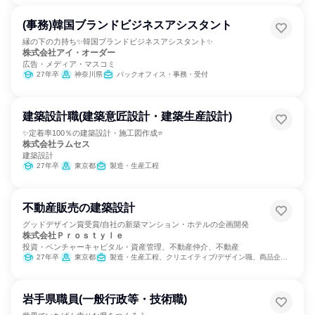
(事務)韓国ブランドビジネスアシスタント
縁の下の力持ち✨韓国ブランドビジネスアシスタント✨
株式会社アイ・オーダー
広告・メディア・マスコミ
27年卒
神奈川県
バックオフィス・事務・受付
建築設計職(建築意匠設計・建築生産設計)
✨定着率100％の建築設計・施工図作成⭐
株式会社ラムセス
建築設計
27年卒
東京都
製造・生産工程
不動産販売の建築設計
グッドデザイン賞受賞/自社の新築マンション・ホテルの企画開発
株式会社Ｐｒｏｓｔｙｌｅ
投資・ベンチャーキャピタル・資産管理、不動産仲介、不動産
27年卒
東京都
製造・生産工程、クリエイティブ/デザイン職、商品企画、マーケティング・広報・広告・宣伝系職種
岩手県職員(一般行政等・技術職)