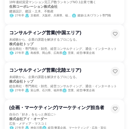
18年連続賃貸マンション完工戸数ランキングNO.1企業で働く
生和コーポレーション株式会社
建築設計、建設・土木、不動産
27年卒
京都府、大阪府、兵庫県、福岡県
建築/土木/プラント専門職
コンサルティング営業(中国エリア)
未経験から、企業の課題を解決するプロになる。
株式会社トップ
総合商社・専門商社・卸売、経営コンサルティング、通信・インターネット
27年卒
島根県、岡山県、広島県
営業、経営/事業企画
コンサルティング営業(北陸エリア)
未経験から、企業の課題を解決するプロになる。
株式会社トップ
総合商社・専門商社・卸売、経営コンサルティング、通信・インターネット
27年卒
富山県、石川県、福井県
営業、経営/事業企画
(企画・マーケティング)マーケティング担当者
自分の「好き」をもっと身近に✨
株式会社アイ・オーダー
広告・メディア・マスコミ
27年卒
神奈川県
経営/事業企画、マーケティング・広告・宣伝