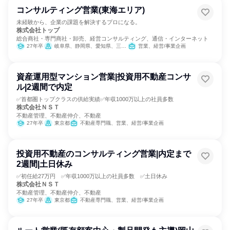
コンサルティング営業(東海エリア)
未経験から、企業の課題を解決するプロになる。
株式会社トップ
総合商社・専門商社・卸売、経営コンサルティング、通信・インターネット
27年卒
岐阜県、静岡県、愛知県、三重県
営業、経営/事業企画
資産運用型マンション営業|投資用不動産コンサ
ル|2週間で内定
✅首都圏トップクラスの供給実績✅年収1000万以上の社員多数
株式会社ＮＳＴ
不動産管理、不動産仲介、不動産
27年卒
東京都
不動産専門職、営業、経営/事業企画
投資用不動産のコンサルティング営業|内定まで
2週間|土日休み
✅初任給27万円 ✅年収1000万以上の社員多数 ✅土日休み
株式会社ＮＳＴ
不動産管理、不動産仲介、不動産
27年卒
東京都
不動産専門職、営業、経営/事業企画