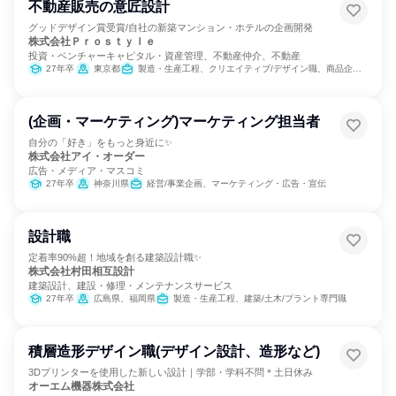
不動産販売の意匠設計
グッドデザイン賞受賞/自社の新築マンション・ホテルの企画開発
株式会社Ｐｒｏｓｔｙｌｅ
投資・ベンチャーキャピタル・資産管理、不動産仲介、不動産
27年卒
東京都
製造・生産工程、クリエイティブ/デザイン職、商品企画、マーケティング・広報・広告・宣伝系職種
(企画・マーケティング)マーケティング担当者
自分の「好き」をもっと身近に✨
株式会社アイ・オーダー
広告・メディア・マスコミ
27年卒
神奈川県
経営/事業企画、マーケティング・広告・宣伝
設計職
定着率90%超！地域を創る建築設計職✨
株式会社村田相互設計
建築設計、建設・修理・メンテナンスサービス
27年卒
広島県、福岡県
製造・生産工程、建築/土木/プラント専門職
積層造形デザイン職(デザイン設計、造形など)
3Dプリンターを使用した新しい設計｜学部・学科不問＊土日休み
オーエム機器株式会社