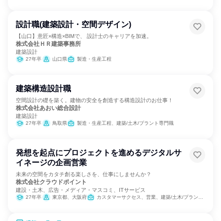
設計職(建築設計・空間デザイン)
【山口】意匠×構造×BIMで、 設計士のキャリアを加速。
株式会社ＨＲ建築事務所
建築設計
27年卒
山口県
製造・生産工程
建築構造設計職
空間設計の礎を築く。建物の安全を創造する構造設計のお仕事！
株式会社あおい総合設計
建築設計
27年卒
鳥取県
製造・生産工程、建築/土木/プラント専門職
発想を起点にプロジェクトを進めるデジタルサ
イネージの企画営業
未来の空間をカタチ創る楽しさを、仕事にしませんか？
株式会社クラウドポイント
建設・土木、広告・メディア・マスコミ、ITサービス
27年卒
東京都、大阪府
カスタマーサクセス、営業、建築/土木/プラント専門職、製造・生産工程