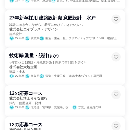
27年卒
千葉県、東京都
営業、SCM/生産管理/購買/物流、経理/税務/財務、人事、総務、建築/土木/プラント専門職
27年新卒採用 建築設計職 意匠設計 水戸
設計に向き合いながら、着実に伸びていきたい人へ
株式会社エイプラス・デザイン
建築設計
27年卒
茨城県
製造・生産工程、クリエイティブ/デザイン職、建築/土木/プラント専門職
技術職(測量・設計ほか)
✨年間休日125日・月残業8.8h！鳥取で専門性を磨く​✨
株式会社大地企画
建設・土木
27年卒
鳥取県
製造・生産工程、建築/土木/プラント専門職
12の応募コース
株式会社埼玉りそな銀行
銀行・信用金庫・貸付
27年卒
北海道、宮城県、茨城県、栃木県、群馬県、埼玉県、千葉県、東京都、神奈川県、新潟県、山梨県、長野県、静岡県、愛知県、三重県、滋賀県、京都府、大阪府、兵庫県、奈良県、和歌山県、広島県、福岡県、熊本県
営業、金融専門職
12の応募コース
株式会社りそな銀行