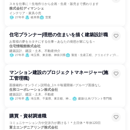
スキを仕事に！生地作りから企画・生産・販売まで携わります
株式会社ディマンシェ
インテリア・家具小売
27年卒
岐阜県
営業
住宅プランナー|理想の住まいを描く建築設計職
お客様の夢をカタチにする仕事～あなたの発想が家になる～
住宅情報館株式会社
建築設計、建設・土木、不動産仲介
27年卒
埼玉県、東京都、神奈川県
製造・生産工程、クリエイティブ/デザイン職
マンション建設のプロジェクトマネージャー(施
工管理職)
面接確約✅オンライン説明会_1ｈ※毎週開催✅グループ面接なし
生和コーポレーション株式会社
建築設計、建設・土木、不動産
27年卒
埼玉県、千葉県、東京都、神奈川県
建築/土木/プラント専門職
購買・資材調達職
コミュニケーション力や交渉力が磨ける！＊土日休＊年休120日
富士エンヂニアリング株式会社