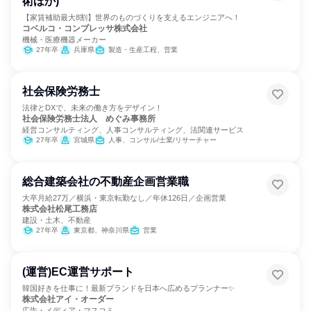
術ほか)
【家賃補助最大8割】世界のものづくりを支えるエンジニアへ！
コベルコ・コンプレッサ株式会社
機械・医療機器メーカー
27年卒
兵庫県
製造・生産工程、営業
社会保険労務士
法律とDXで、未来の働き方をデザイン！
社会保険労務士法人 めぐみ事務所
経営コンサルティング、人事コンサルティング、法関連サービス
27年卒
宮城県
人事、コンサル/士業/リサーチャー
総合建築会社の不動産企画営業職
大卒月給27万／横浜・東京転勤なし／年休126日／企画営業
株式会社松尾工務店
建設・土木、不動産
27年卒
東京都、神奈川県
営業
(運営)EC運営サポート
韓国好きを仕事に！最新ブランドを日本へ広めるプランナー✨
株式会社アイ・オーダー
広告・メディア・マスコミ