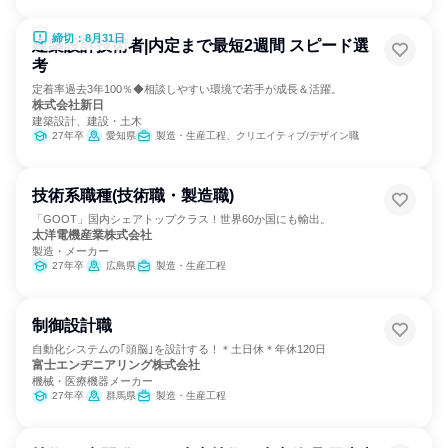
締切：8月31日
建築設計技術者|内定まで最短2週間 スピード選
考
定着率過去3年100％◆相談しやすい環境で若手が成長＆活躍。
株式会社新日
建築設計、建設・土木
27年卒
愛知県
製造・生産工程、クリエイティブ/デザイン職
技術系職種(技術職・製造職)
「GOOT」国内シェアトップクラス！世界60か国にも輸出。
太洋電機産業株式会社
製造・メーカー
27年卒
広島県
製造・生産工程
制御設計職
自動化システムの｢頭脳｣を設計する！＊土日休＊年休120日
富士エンヂニアリング株式会社
機械・医療機器メーカー
27年卒
群馬県
製造・生産工程