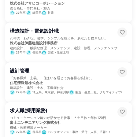
株式会社アサヒコーポレーション
総合商社・専門商社・卸売
27年卒
静岡県
営業
構造設計・電気設計職
70年の「わき役」哲学。シンプルな答えを、あなたと描きたい。
株式会社伊藤建築設計事務所
建築設計、一般的な修理・メンテナンス、建設・修理・メンテナンスサービ
ス
27年卒
長野県
製造・生産工程
設計管理
「お客様第一主義」、住まいを通じてお客様を笑顔に。
住宅情報館株式会社
建築設計、建設・土木、不動産仲介
27年卒
埼玉県、東京都、神奈川県
製造・生産工程、クリエイティブ/デザイン職
求人職(採用業務)
コミュニケーション能力が活かせる仕事！＊土日休＊年休120日
富士エンヂニアリング株式会社
機械・医療機器メーカー
27年卒
群馬県
バックオフィス・事務・受付、人事、広報/IR