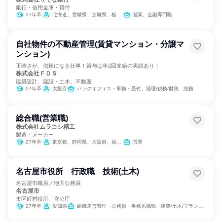
銀行・信用金庫・貸付
27年卒
北海道、宮城県、茨城県、栃木県、群馬県、埼玉県、千葉県、東京都、神奈川県、新潟県、山梨県、長野県、静岡県、愛知県、三重県、滋賀県、京都府、大阪府、兵庫県、奈良県、和歌山県、広島県、福岡県、熊本県
営業、金融専門職
自社物件の不動産管理(賃貸マンション・分譲マ
ンション)
正確さが、信頼になる仕事！賞与は年2回支給の実績あり！
株式会社ＦＤＳ
建築設計、建設・土木、不動産
27年卒
大阪府
バックオフィス・事務・受付、経理/税務/財務、総務
総合職(営業職)
株式会社ムラコシ精工
製造・メーカー
27年卒
東京都、静岡県、大阪府、福岡県
営業
名古屋市役所 行政職 技術(土木)
名古屋市職員／地方公務員
名古屋市
市区町村役所、官公庁
27年卒
愛知県
組織運営管理・公務員・事務系職種、建築/土木/プラント専門職