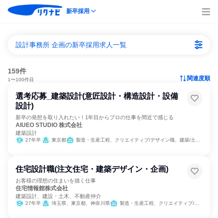
新卒採用
設計事務所 企画の新卒採用求人一覧
159件
関連度順
1〜100件目
選考応募_建築設計(意匠設計・構造設計・設備
設計)
新卒の発想を取り入れたい！1年目からプロの仕事を間近で感じる
AIUEO STUDIO 株式会社
建築設計
27年卒
東京都
製造・生産工程、クリエイティブ/デザイン職、建築/土木/プラント専門職
住宅設計職(注文住宅・建築デザイン・企画)
お客様の理想の住まいを描く仕事
住宅情報館株式会社
建築設計、建設・土木、不動産仲介
27年卒
埼玉県、東京都、神奈川県
製造・生産工程、クリエイティブ/デザイン職