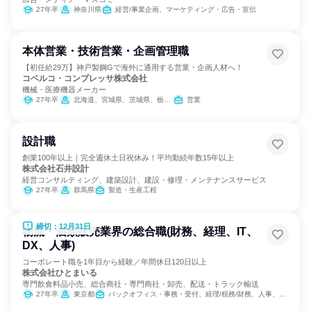
27年卒
神奈川県
経営/事業企画、マーケティング・広告・宣伝
本体営業・技術営業・企画管理職
【初任給29万】神戸製鋼Gで海外に通用する営業・企画人材へ！
コベルコ・コンプレッサ株式会社
機械・医療機器メーカー
27年卒
北海道、宮城県、茨城県、栃木県、埼玉県、東京都、新潟県、富山県、山梨県、静岡県、愛知県、大阪府、兵庫県、岡山県、広島県、香川県、福岡県
営業
設計職
創業100年以上｜完全週休土日祝休み！平均勤続年数15年以上
株式会社石井設計
経営コンサルティング、建築設計、建設・修理・メンテナンスサービス
27年卒
群馬県
製造・生産工程
締切：12月31日
物流・酒類販売業界の総合職(財務、経理、IT、
DX、人事)
コーポレート職を1年目から経験／年間休日120日以上
株式会社ひとまいる
専門飲食料品小売、総合商社・専門商社・卸売、配送・トラック輸送
27年卒
東京都
バックオフィス・事務・受付、経理/税務/財務、人事、総務、法務/知財、IT、マーケティング・広告・宣伝