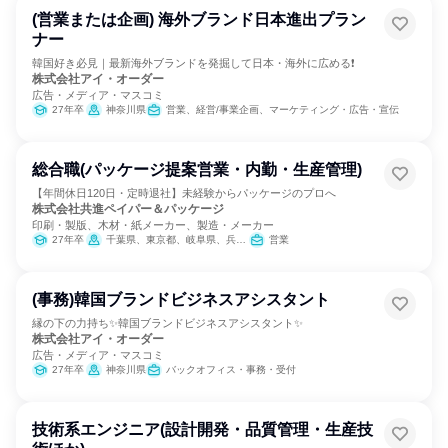
(営業または企画) 海外ブランド日本進出プラン
ナー
韓国好き必見｜最新海外ブランドを発掘して日本・海外に広める❗
株式会社アイ・オーダー
広告・メディア・マスコミ
27年卒
神奈川県
営業、経営/事業企画、マーケティング・広告・宣伝
総合職(パッケージ提案営業・内勤・生産管理)
【年間休日120日・定時退社】未経験からパッケージのプロへ
株式会社共進ペイパー＆パッケージ
印刷・製版、木材・紙メーカー、製造・メーカー
27年卒
千葉県、東京都、岐阜県、兵庫県、岡山県
営業
(事務)韓国ブランドビジネスアシスタント
縁の下の力持ち✨韓国ブランドビジネスアシスタント✨
株式会社アイ・オーダー
広告・メディア・マスコミ
27年卒
神奈川県
バックオフィス・事務・受付
技術系エンジニア(設計開発・品質管理・生産技