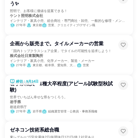
う✨
照明で、お客様に価値を提案できる！
ケント照明株式会社
インテリア・家具小売、総合商社・専門商社・卸売、一般的な修理・メンテ
ナンス
27年卒
東京都
営業、クリエイティブ/デザイン職
企画から販売まで。タイルメーカーの営業
「国内トップクラスシェア企業」でタイルの可能性を追求しよう！
株式会社日東製陶所
インテリア・家具小売、化学メーカー、製造・メーカー
27年卒
東京都、岐阜県、愛知県、大阪府
営業
締切：9月14日
岩手県職員 1種大卒程度(アピール試験型秋試
験)
世界でいちばん幸せな県をつくろう。
岩手県
都道府県庁
27年卒
岩手県
組織運営管理・公務員・事務系職種
ゼネコン技術系総合職
東レグループ/完全週休2日/年間休日121日/借上社宅あり