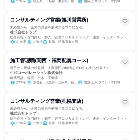
27年卒
埼玉県、千葉県、東京都、神奈川県
建築/土木/プラント専門職
コンサルティング営業(旭川営業所)
未経験から、企業の課題を解決するプロになる。
株式会社トップ
総合商社・専門商社・卸売、経営コンサルティング、通信・インターネット
27年卒
北海道
営業、経営/事業企画
施工管理職(関西・福岡配属コース)
若手から現場の総監督に！数億円の建物をゼロから創る仕事！✨
生和コーポレーション株式会社
建築設計、建設・土木、不動産
27年卒
京都府、大阪府、兵庫県、福岡県
建築/土木/プラント専門職
コンサルティング営業(札幌支店)
未経験から、企業の課題を解決するプロになる。
株式会社トップ
総合商社・専門商社・卸売、経営コンサルティング、通信・インターネット
27年卒
北海道
営業、経営/事業企画