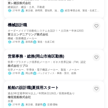
東レ建設株式会社
建築設計、建設・土木、不動産
27年卒
東京都、静岡県、愛知県、滋賀県、大阪府
経営/事業企画、製造・生産工程、建築/土木/プラント専門職
機械設計職
オーダーメイドで自動化システムを設計！＊土日休＊年休120日
富士エンヂニアリング株式会社
機械・医療機器メーカー
27年卒
群馬県
製造・生産工程
営業事務・総務(岡山市南区勤務)
世界一プラスチック境界杭メーカー：ギネス世界記録（TM）認定
株式会社リプロ
化学メーカー、半導体・電子機器メーカー、製造・メーカー
27年卒
岡山県
バックオフィス・事務・受付、総務
船舶の設計職|夏採用スタート
過去3年定着率90％以上／年間休日126日／長期休暇あり
檜垣造船株式会社
水運
27年卒
東京都、愛媛県
交通/運輸